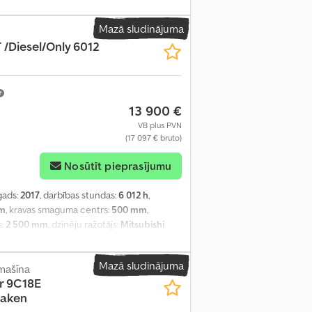
, gaisa kondicionēšana
,
Mazā sludinājuma
/Diesel/Only 6012
13 900 €
VB plus PVN
(17 097 € bruto)
Nosūtīt pieprasījumu
gads:
2017
, darbības stundas:
6 012 h
,
mm
, kravas smaguma centrs:
500 mm
,
s:
2 500 mm
, dzinēju ražotājs:
Mitsubishi
s:
90 procenti
, kopējais svars:
5 110 kg
,
00 mm
, kopējais platums:
1 300 mm
,
Mazā sludinājuma
mašīna
mojums, paliktņu dakšas, sānu nobīde
,
r 9C18E
Haken