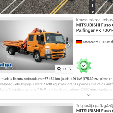
i
e
s
Kravas mikroautobuss
t
MITSUBISHI
Fuso 
i
Palfinger PK 7001
r
g
Sittensen
1 039 km
o
t
ā
j
1
/
15
a
p
tāvoklis:
lietots
, nobraukums:
67 184 km
, jauda:
129 kW (175,39 zs)
, pirmā re
dīzeļdegviela
, kopējais svars:
7 490 kg
, krāsa:
oranžs
, pārnesuma veids:
aut
a
kaits:
7
, kopējais garums:
7 640 mm
, kopējais platums:
2 550 mm
, kopējais
k
tilpums:
4 m³
, krautuves garums:
3 800 mm
, iekraušanas vietas platums:
2 3
e
mm
, Aprīkojums:
ABS, celtnis, elektroniskā stabilitātes programma (ESP), g
t
Trīspusēja pašizgāzē
i
MITSUBISHI
Fuso 