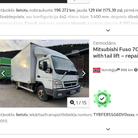
i
tāvoklis:
lietots
, nobraukums:
196 272 km
, jauda:
129 kW (175,39 zs)
, pirmā r
r
dīzeļdegviela
, asu konfigurācija:
4x2
, riteņu bāze:
3 400 mm
, degviela:
dīzeļ
ā
misijas klase:
Euro 6
, piekares sistēma:
tērauds
, kopējais garums:
6 190 mm
k
garums:
4 350 mm
, iekraušanas vietas platums:
2 300 mm
, iekraušanas telp
n
2019
, Aprīkojums:
borta dators, centrālā atslēga, elektriskais logu regulato
e
kondicionēšana, kruīza kontrole, stāvvietas sildītājs, sēdekļa apsilde
čemodāns
,
k
Mitsubishi
Fuso 7C
ā
with tail lift – repa
1
4
0
Norvēģija
896 km
0
0
0
p
1
/
15
i
tāvoklis:
lietots
, iekārtas/transportlīdzekļa numurs:
TYBFE85SG6DV0xxxx
,
r
2010
,
k
u
m