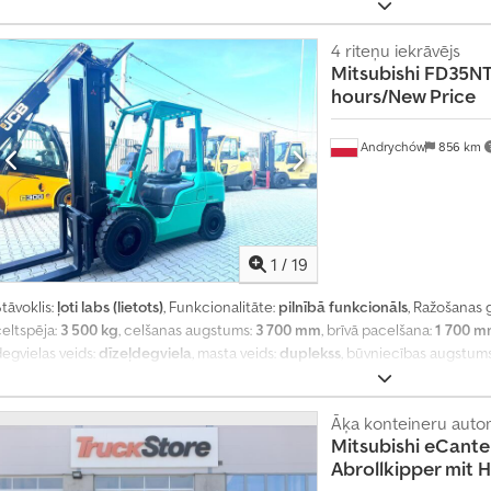
iekraušanas telpas augstums:
2 450 mm
, Aprīkojums:
ABS, centrālā atslēga
4 riteņu iekrāvējs
Mitsubishi
FD35NT 
hours/New Price
Andrychów
856 km
1
/
19
tāvoklis:
ļoti labs (lietots)
, Funkcionalitāte:
pilnībā funkcionāls
, Ražošanas 
celtspēja:
3 500 kg
, celšanas augstums:
3 700 mm
, brīvā pacelšana:
1 700 
egvielas veids:
dīzeļdegviela
, masta veids:
duplekss
, būvniecības augstum
S4S
, pārnesuma veids:
automātisks
, dakšu garums:
1 300 mm
, riepu stāvokli
ukšais svars:
3 500 kg
, kopējais augstums:
2 500 mm
, kopējais garums:
2 8
maksimālā kravnesība:
3 500 kg
, degviela:
dīzeļdegviela
Āķa konteineru auto
, Aprīkojums:
apgais
Mitsubishi
eCante
Abrollkipper mit 