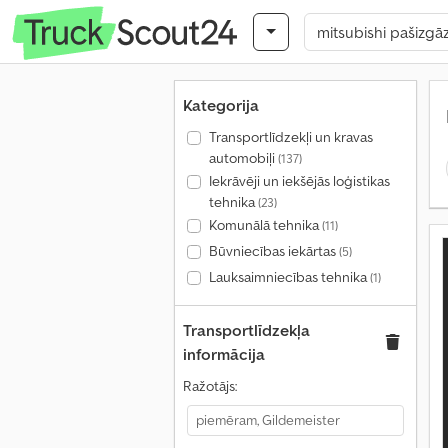
Kategorija
Transportlīdzekļi un kravas
automobiļi
(137)
Iekrāvēji un iekšējās loģistikas
tehnika
(23)
Komunālā tehnika
(11)
Būvniecības iekārtas
(5)
Lauksaimniecības tehnika
(1)
Transportlīdzekļa
informācija
Ražotājs: