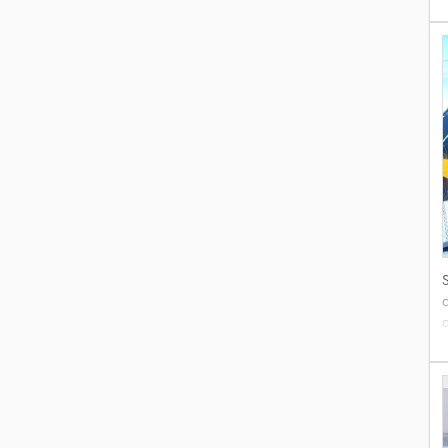
S
d
t