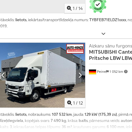
1
/
14
tāvoklis:
lietots
, iekārtas/transportlīdzekļa numurs:
TYBFEB71ELDZ1xxxx
, n
2019
,
Aizkaru sānu furgon
MITSUBISHI
Cante
Pritsche LBW LBW 
Peine
1 052 km
1
/
12
tāvoklis:
lietots
, nobraukums:
107 532 km
, jauda:
129 kW (175,39 zs)
, pirmā r
dīzeļdegviela
, kopējais svars:
7 490 kg
, krāsa:
balts
, pārnesuma veids:
autom
kaits:
3
, iekraušanas telpas tilpums:
36 m³
, krautuves garums:
6 100 mm
, ie