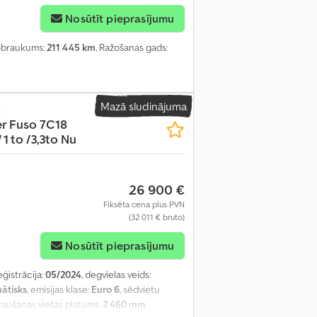
Nosūtīt pieprasījumu
obraukums:
211 445 km
, Ražošanas gads:
Mazā sludinājuma
s
r Fuso 7C18
1 to /3,3to Nu
26 900 €
Fiksēta cena plus PVN
(32 011 € bruto)
Nosūtīt pieprasījumu
eģistrācija:
05/2024
, degvielas veids:
ātisks
, emisijas klase:
Euro 6
, sēdvietu
kraušanas vietas platums:
2 460 mm
,