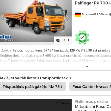
Palfinger PK 7001
U
z
z
Sittensen
1 039 km
i
n
i
e
t
1
/
15
t
a
tāvoklis:
lietots
, nobraukums:
67 184 km
, jauda:
129 kW (175,39 zs)
, pirmā re
g
dīzeļdegviela
, kopējais svars:
7 490 kg
, krāsa:
oranžs
, pārnesuma veids:
aut
a
d
kaits:
7
, kopējais garums:
7 640 mm
, kopējais platums:
2 550 mm
, kopējais
tilpums:
4 m³
, krautuves garums:
3 800 mm
, iekraušanas vietas platums:
2 3
+
mm
, Aprīkojums:
ABS, celtnis, elektroniskā stabilitātes programma (ESP), g
4
Atklājiet vairāk lietotu transportlīdzekļu
9
2
Trīspusējais pašizgāzējs līdz 7,5 t
Fuso Canter Kravas 
0
1
8
Platformas piekabe
5
Mitsubishi
Fuso Ca
8