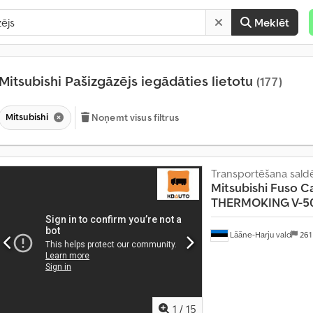
Meklēt
Mitsubishi Pašizgāzējs iegādāties lietotu
(177)
Mitsubishi
Noņemt visus filtrus
Transportēšana saldē
Mitsubishi
Fuso Ca
THERMOKING V-500
M
ē
Lääne-Harju vald
261
n
e
s
ī
v
1
/
15
a