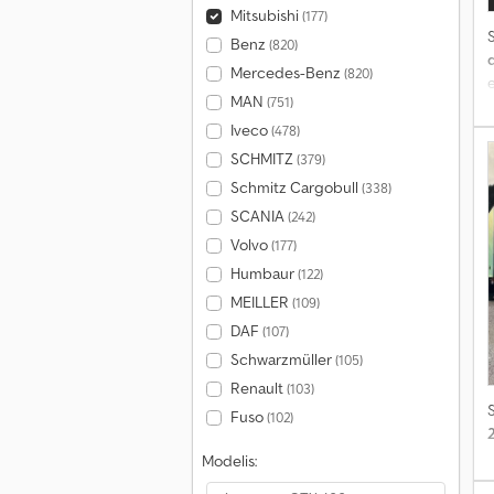
Mitsubishi
(177)
S
Benz
(820)
Mercedes-Benz
(820)
e
MAN
(751)
Iveco
(478)
SCHMITZ
(379)
Schmitz Cargobull
(338)
SCANIA
(242)
Volvo
(177)
Humbaur
(122)
MEILLER
(109)
DAF
(107)
Schwarzmüller
(105)
Renault
(103)
S
Fuso
(102)
Modelis: