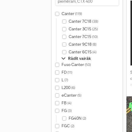
Canter
(119)
Canter 7C18
(38)
Canter 3C15
(25)
Canter 7C15
(10)
Canter 9C18
(8)
Canter 6C15
(4)
Rādīt vairāk
Fuso Canter
(50)
FD
S
(11)
L
(7)
e
L200
(6)
eCanter
(5)
FB
(4)
FG
(3)
FG40N
(2)
FGC
(2)