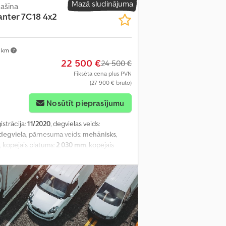
Mazā sludinājuma
ašīna
nter 7C18 4x2
 km
22 500 €
24 500 €
Fiksēta cena plus PVN
(27 900 € bruto)
Nosūtīt pieprasījumu
istrācija:
11/2020
, degvielas veids:
degviela
, pārnesuma veids:
mehānisks
,
, kopējais platums:
2 030 mm
, kopējais
ālā atslēga, elektriskais logu regulators,