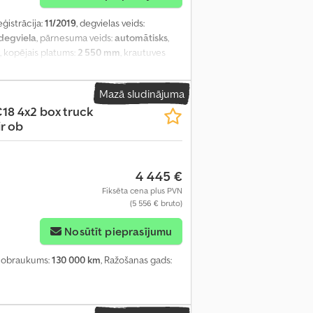
eģistrācija:
11/2019
, degvielas veids:
degviela
, pārnesuma veids:
automātisks
,
, kopējais platums:
2 550 mm
, krautuves
as augstums:
2 200 mm
, Ražošanas gads:
rs, elektriski regulējams spogulis, gaisa
Mazā sludinājuma
18 4x2 box truck
ir ob
4 445 €
Fiksēta cena plus PVN
(5 556 € bruto)
Nosūtīt pieprasījumu
 nobraukums:
130 000 km
, Ražošanas gads: