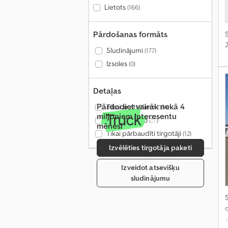
Lietots
(166)
Pārdošanas formāts
S
Sludinājumi
(177)
Izsoles
(0)
Detaļas
Pārdodiet vairāk nekā 4
Tikai ar attēliem
(174)
miljoniem interesentu
Tikai ar video
(13)
mēnesī
Tikai pārbaudīti tirgotāji
(12)
Izvēlēties tirgotāja paketi
Izveidot atsevišķu
sludinājumu
S
s