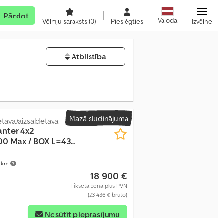
Pārdot
Valoda
Vēlmju saraksts
(0)
Pieslēgties
Izvēlne
Atbilstība
Mazā sludinājuma
tavā/aizsaldētavā
nter 4x2
 Max / BOX L=43...
 km
18 900 €
Fiksēta cena plus PVN
(23 436 € bruto)
Nosūtīt pieprasījumu