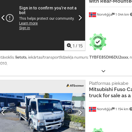
with Rear-Mounte
9
5
5
Norvēģija
1 044 km
0
7
1
/
15
tāvoklis:
lietots
, iekārtas/transportlīdzekļa numurs:
TYBFE85DH6DU2xxxx
,
2010
,
Platformas piekabe
Mitsubishi
Fuso Ca
truck for sale as a
Norvēģija
1 154 km