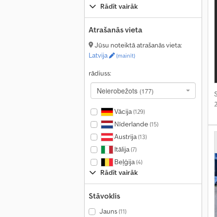
Rādīt vairāk
Atrašanās vieta
Jūsu noteiktā atrašanās vieta:
Latvija
(mainīt)
rādiuss:
Neierobežots
(177)
S
Vācija
(129)
Nīderlande
(15)
Austrija
(13)
Itālija
(7)
Beļģija
(4)
Rādīt vairāk
Stāvoklis
Jauns
(11)