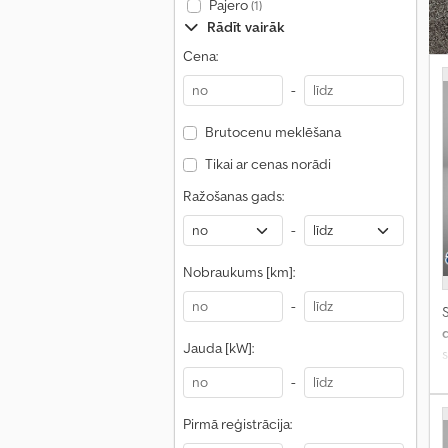
Pajero
(1)
Rādīt vairāk
Cena:
-
Brutocenu meklēšana
Tikai ar cenas norādi
Ražošanas gads:
-
Nobraukums [km]:
-
S
Jauda [kW]:
s
-
Pirmā reģistrācija: