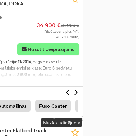
-KA, DOKA
34 900 €
35 900 €
Fiksēta cena plus PVN
(41 531 € bruto)
Nosūtīt pieprasījumu
ģistrācija:
11/2014
, degvielas veids:
omātisks
, emisijas klase:
Euro 6
, sēdvietu
 augstums:
2 800 mm
, iekraušanas telpas
50 mm
, iekraušanas telpas augstums:
400
aisa kondicionēšana, stāvvietas sildītājs
,
Automašīnas
Fuso Canter
Fuso Vans
Fuso Citi
Mazā sludinājuma
nter Flatbed Truck