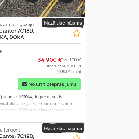
Mazā sludinājuma
 ar pašizgāzēju
Canter 7C18D,
-KA, DOKA
34 900 €
35 900 €
Fiksēta cena plus PVN
(41 531 € bruto)
Nosūtīt pieprasījumu
ģistrācija:
11/2014
, degvielas veids:
omātisks
, emisijas klase:
Euro 6
, sēdvietu
 augstums:
2 800 mm
, iekraušanas telpas
50 mm
, iekraušanas telpas augstums:
400
aisa kondicionēšana, stāvvietas sildītājs
,
Mazā sludinājuma
ja furgons
Canter 7C18D,