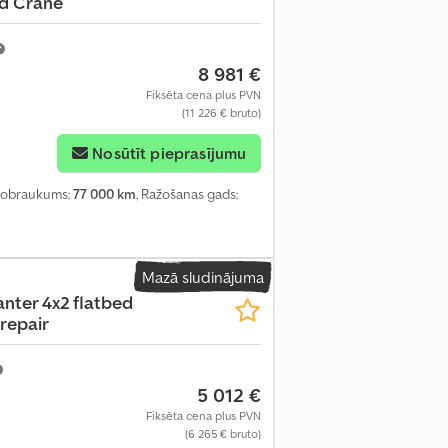
d Crane
8 981 €
Fiksēta cena plus PVN
(11 226 € bruto)
Nosūtīt pieprasījumu
 nobraukums:
77 000 km
, Ražošanas gads:
Mazā sludinājuma
nter 4x2 flatbed
 repair
5 012 €
Fiksēta cena plus PVN
(6 265 € bruto)