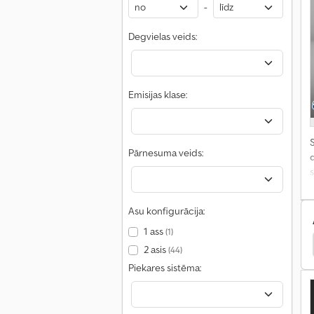
-
Degvielas veids:
Emisijas klase:
S
Pārnesuma veids:
s
Asu konfigurācija:
1 ass
(1)
ie Pakalpojumi
Piaggio Ape Vans
Piaggio Vans
2 asis
(44)
Piekares sistēma: