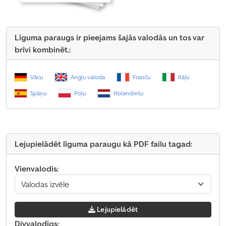
Līguma paraugs ir pieejams šajās valodās un tos var
brīvi kombinēt.:
Vācu
Angļu valoda
Franču
Itāļu
Spāņu
Poļu
Holandiešu
Lejupielādēt līguma paraugu kā PDF failu tagad:
Vienvalodis:
Lejupielādēt
Divvalodīgs: