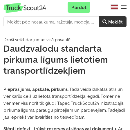
Pārdot
Meklēt
Droši veikt darījumus visā pasaulē
Daudzvalodu standarta
pirkuma līgums lietotiem
transportlīdzekļiem
Pieprasījums, apskate, pirkums.
Tādā veidā izskatās ātrs un
vienkāršs ceļš uz lietota transportlīdzekļa iegādi. Tomēr ne
vienmēr viss norit tik gludi. Tāpēc TruckScout24 ir izstrādājis
pirkuma līguma paraugu pircējiem un pārdevējiem. Tādējādi
jau iepriekš var izvairīties no tiesvedībām.
Slēpti defekti, trūkst rezerves atslēgas vai dokumentu.
Ar