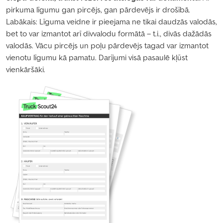
pirkuma līgumu gan pircējs, gan pārdevējs ir drošībā.
Labākais: Līguma veidne ir pieejama ne tikai daudzās valodās,
bet to var izmantot arī divvalodu formātā – t.i., divās dažādās
valodās. Vācu pircējs un poļu pārdevējs tagad var izmantot
vienotu līgumu kā pamatu. Darījumi visā pasaulē kļūst
vienkāršāki.