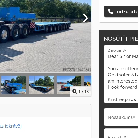
Lūdzu, at
NOSŪTĪT PI
Ziņojums*
1
/
13
Nosaukums*
s iekrāvēji
E-pasts*