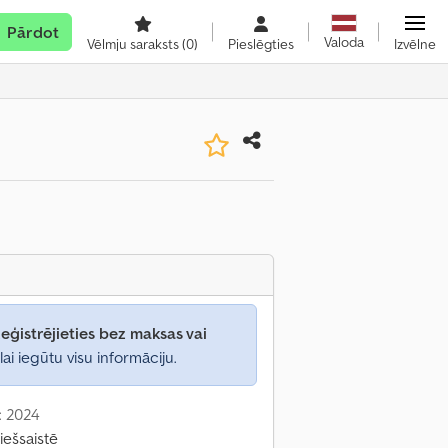
Pārdot
Valoda
Vēlmju saraksts
(0)
Pieslēgties
Izvēlne
eģistrējieties bez maksas vai
lai iegūtu visu informāciju.
: 2024
iešsaistē