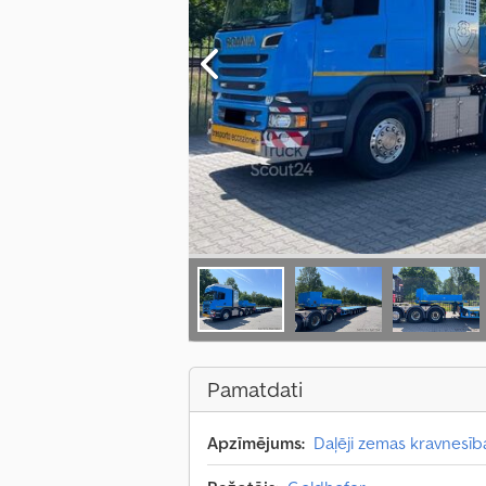
Pamatdati
Apzīmējums:
Daļēji zemas kravnesība