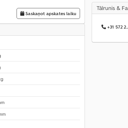
Tālrunis & F
Saskaņot apskates laiku
+31 572 2.
g
g
kg
mm
 mm