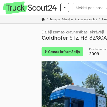
Transportlīdzekļi un kravas automobiļi
Pie
Daļēji zemas kravnesības iekrāvēji
Goldhofer
STZ-H8-82/80A
Ražošanas ga
Cenas informācija
2009