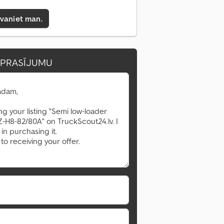
zvaniet man.
EPRASĪJUMU