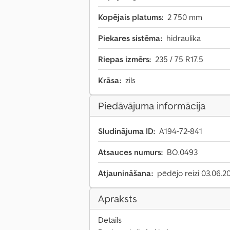
Kopējais platums:
2 750 mm
Piekares sistēma:
hidraulika
Riepas izmērs:
235 / 75 R17.5
Krāsa:
zils
Piedāvājuma informācija
Sludinājuma ID:
A194-72-841
Atsauces numurs:
BO.0493
Atjaunināšana:
pēdējo reizi 03.06.2
Apraksts
Details