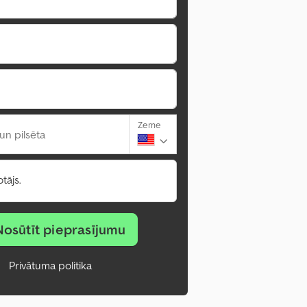
Zeme
un pilsēta
tājs.
Nosūtīt pieprasījumu
Privātuma politika