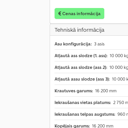
Cenas informācija
Tehniskā informācija
Asu konfigurācija:
3 asis
Atļautā ass slodze (1. ass):
10 000 k
Atļautā ass slodze (ass 2):
10 000 k
Atļautā assu slodze (ass 3):
10 000 
Krautuves garums:
16 200 mm
Iekraušanas vietas platums:
2 750 
Iekraušanas telpas augstums:
960
Kopējais garums:
16 200 mm