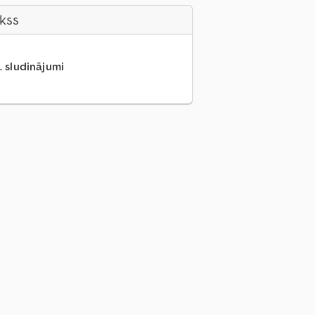
akss
.. sludinājumi