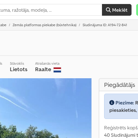
Meklēt
kabe
Zemās platformas piekabe (būvtehnika)
Sludinājuma ID: A194-72-841
ds
Stāvoklis
Atrašanās vieta
Lietots
Raalte
Piegādātājs
Piezīme:
R
piesakieties,
Reģistrēts kopš
40 Sludinājumi t