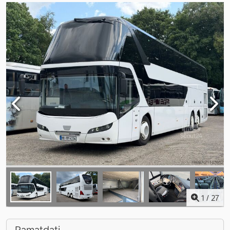
1
/
27
Pamatdati