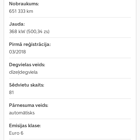
Nobraukums:
651 333 km
Jauda:
368 kW (500,34 zs)
Pirmā reģistrācija:
03/2018
Degvielas veids:
dīzeļdegviela
Sēdvietu skaits:
81
Pārnesuma veids:
automātisks
Emisijas klase:
Euro 6