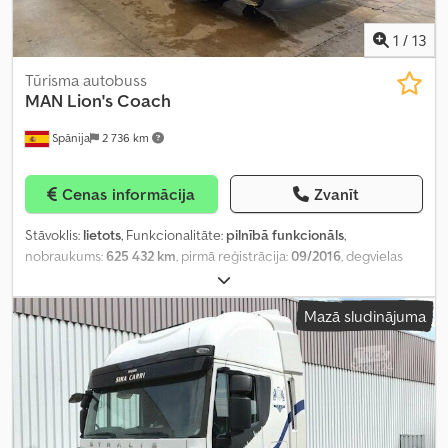
1
/
13
Tūrisma autobuss
MAN
Lion's Coach
Spānija
2 736 km
Cenas informācija
Zvanīt
Stāvoklis:
lietots
, Funkcionalitāte:
pilnībā funkcionāls
,
nobraukums:
625 432 km
, pirmā reģistrācija:
09/2016
, degvielas
veids:
dīzeļdegviela
, sēdvietu skaits:
55
, krāsa:
pelēks
, riepas
izmērs:
295/80 R22.5
, Ražošanas gads:
2016
,
Mazā sludinājuma
iekārtas/transportlīdzekļa numurs:
WMAR07ZZ0GT024456
,
Aprīkojums:
ABS, gaisa kondicionēšana, kruīza kontrole
,