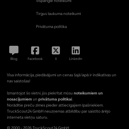
Vispārīgie noteikumi
Tirgus laukuma noteikumi
Privātuma politika
Blog
Facebook
X
LinkedIn
Visa informācija, piedāvājumi un cenas šajā lapā ir indikatīvas un
nav saistošas!
Izmantojot šo vietni, jūs piekrītat mūsu
noteikumiem un
nosacījumiem
un
privātuma politikai
.
Norādītie preču zīmes pieder attiecīgajiem īpašniekiem.
TruckScout24 GmbH neuzņemas atbildību par saistīto ārējo
interneta vietņu saturu.
© 2000 - 2026 TruckScout24 GmbH