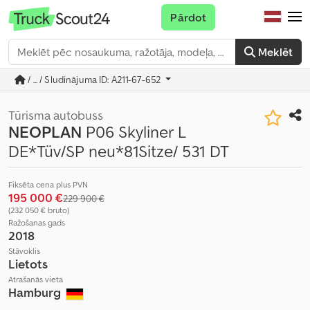
Pārdot
Meklēt
/ ... / Sludinājuma ID: A211-67-652
Tūrisma autobuss
NEOPLAN
P06 Skyliner L
DE*Tüv/SP neu*81Sitze/ 531 DT
Fiksēta cena plus PVN
195 000 €
229 900 €
(232 050 € bruto)
Ražošanas gads
2018
Stāvoklis
Lietots
Atrašanās vieta
Hamburg