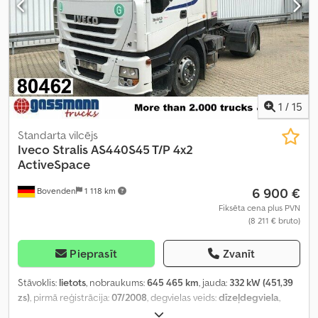
1
/
15
Standarta vilcējs
Iveco
Stralis AS440S45 T/P 4x2
ActiveSpace
6 900 €
Bovenden
1 118 km
Fiksēta cena plus PVN
(8 211 € bruto)
Pieprasīt
Zvanīt
Stāvoklis:
lietots
, nobraukums:
645 465 km
, jauda:
332 kW (451,39
zs)
, pirmā reģistrācija:
07/2008
, degvielas veids:
dīzeļdegviela
,
tukšais svars:
7 610 kg
, maksimālā kravnesība:
10 390 kg
, kopējais