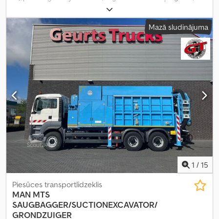
kopējais svars:
26 000 kg
, asu konfigurācija:
3 asis
, krāsa:
balts
,
pārnesuma veids:
daļēji automātisks
, emisijas klase:
Euro 5
,
Mazā sludinājuma
Ražošanas gads:
2007
, Aprīkojums:
ABS, elektroniskā stabilitātes
programma (ESP), gaisa kondicionēšana
,
1
/
15
Piesūces transportlīdzeklis
MAN
MTS
SAUGBAGGER/SUCTIONEXCAVATOR/
GRONDZUIGER