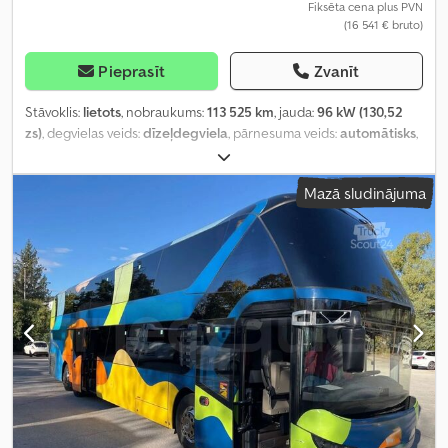
Fiksēta cena plus PVN
(16 541 € bruto)
Pieprasīt
Zvanīt
Stāvoklis:
lietots
, nobraukums:
113 525 km
, jauda:
96 kW (130,52
zs)
, degvielas veids:
dīzeļdegviela
, pārnesuma veids:
automātisks
,
kopējais svars:
3 140 kg
, pirmā reģistrācija:
04/2017
, nākamā
pārbaude (TÜV):
07/2024
, emisijas klase:
Euro 6
, krāsa:
dzeltens
,
Mazā sludinājuma
sēdvietu skaits:
6
, Ražošanas gads:
2017
, Aprīkojums:
ABS, centrālā
atslēga, elektroniskā stabilitātes programma (ESP), gaisa
kondicionēšana, kvēpu filtrs, stāvvietas sildītājs
,