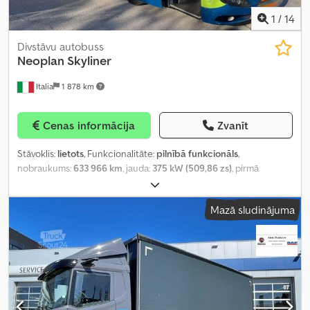
1
/
14
Divstāvu autobuss
Neoplan
Skyliner
Italia
1 878 km
Cenas informācija
Zvanīt
Stāvoklis:
lietots
, Funkcionalitāte:
pilnībā funkcionāls
,
nobraukums:
633 966 km
, jauda:
375 kW (509,86 zs)
, pirmā
reģistrācija:
07/2022
, degvielas veids:
dīzeļdegviela
, sēdvietu
skaits:
79
, emisijas klase:
Euro 6
, krāsa:
zils
, riepas izmērs:
315/70
Mazā sludinājuma
R22.5
, Ražošanas gads:
2022
, iekārtas/transportlīdzekļa numurs:
WAGP06ZZXNT037890
, Aprīkojums:
ABS, gaisa kondicionēšana,
vannas istaba
,