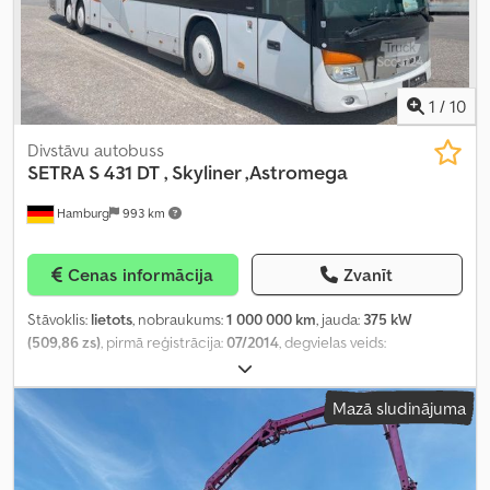
1
/
10
Divstāvu autobuss
SETRA
S 431 DT , Skyliner ,Astromega
Hamburg
993 km
Cenas informācija
Zvanīt
Stāvoklis:
lietots
, nobraukums:
1 000 000 km
, jauda:
375 kW
(509,86 zs)
, pirmā reģistrācija:
07/2014
, degvielas veids:
dīzeļdegviela
, sēdvietu skaits:
82
, pārnesuma veids:
automātisks
,
emisijas klase:
Euro 6
, krāsa:
balts
, bremzes:
retardētājs
,
Mazā sludinājuma
Ražošanas gads:
2014
, Aprīkojums:
ABS, elektroniskā stabilitātes
programma (ESP), gaisa kondicionēšana, iebūvēta virtuve,
navigācijas sistēma, stāvvietas sildītājs, vannas istaba
,