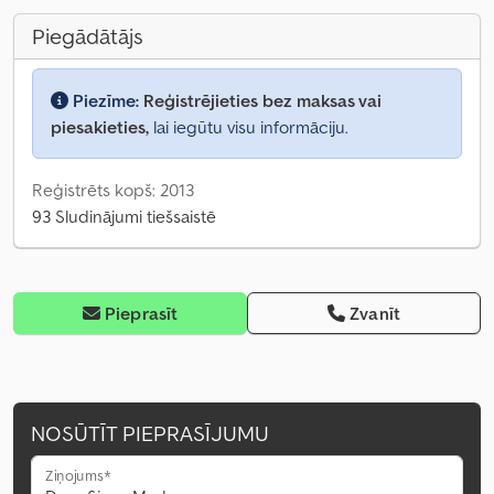
Piegādātājs
Piezīme:
Reģistrējieties bez maksas vai
piesakieties,
lai iegūtu visu informāciju.
Reģistrēts kopš: 2013
93 Sludinājumi tiešsaistē
Pieprasīt
Zvanīt
NOSŪTĪT PIEPRASĪJUMU
Ziņojums*