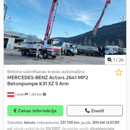
1
/
24
Betona sūknēšanas kravas automašīna
MERCEDES-BENZ
Actors 2641 MP2
Betonpumpe K31 XZ 5 Arm
Liezen
1 252 km
Cenas informācija
Zvanīt
Stāvoklis:
lietots
, nobraukums:
331 100 km
, jauda:
300 kW (407,89
zs)
, pirmā reģistrācija:
05/2007
, degvielas veids:
dīzeļdegviela
,