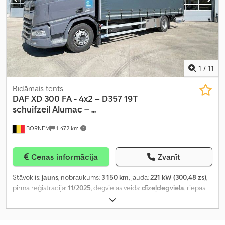
1
/
11
Bīdāmais tents
DAF
XD 300 FA - 4x2 – D357 19T
schuifzeil Alumac – ...
BORNEM
1 472 km
Cenas informācija
Zvanīt
Stāvoklis:
jauns
, nobraukums:
3 150 km
, jauda:
221 kW (300,48 zs)
,
pirmā reģistrācija:
11/2025
, degvielas veids:
dīzeļdegviela
, riepas
izmērs:
315/70R22.5
, asu konfigurācija:
4x2
, riteņu bāze:
5 700 mm
,
degviela:
dīzeļdegviela
, vadītāja kabīne:
dienas kabīne
,
pārnesuma veids:
automātisks
, pārnesumu skaits:
12
, emisijas