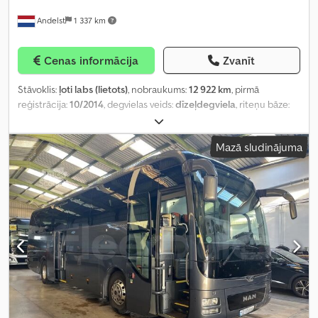
Andelst
1 337 km
Cenas informācija
Zvanīt
Stāvoklis:
ļoti labs (lietots)
, nobraukums:
12 922 km
, pirmā
reģistrācija:
10/2014
, degvielas veids:
dīzeļdegviela
, riteņu bāze:
4 500 mm
, degviela:
dīzeļdegviela
, degvielas tvertnes tilpums:
400 l
, krāsa:
balts
, vadītāja kabīne:
dienas kabīne
, pārnesuma
Mazā sludinājuma
veids:
automātisks
, emisijas klase:
Euro 6
, Ražošanas gads:
2014
,