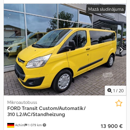
svars:
18 000 kg
, riepas izmērs:
315/70R22,5
, asu konfigurācija:
4x2
,
Mazā sludinājuma
riteņu bāze:
3 800 mm
, bremzes:
dzinēja bremzēšana
, krāsa:
balts
, vadītāja kabīne:
gulēšanas kabīne
, pārnesuma veids:
mehānisks
, emisijas klase:
Euro 5
, piekares sistēma:
tērauds-gaiss
,
sēdvietu skaits:
2
, Aprīkojums:
ABS, borta dators, centrālā
atslēga, diferenciāļa bloķētājs, gaisa kondicionēšana,
imobilaizersistēma, kabīne, kruīza kontrole, miglas lukturi,
spoileris, stāvvietas sildītājs, stūres pastiprinātājs, sēdekļa
apsilde, vilces kontroles sistēma, zems līmenis troksnis
,
1
/
20
Mikroautobuss
FORD
Transit Custom/Automatik/
310 L2/AC/Standheizung
13 900 €
Achim
1 079 km