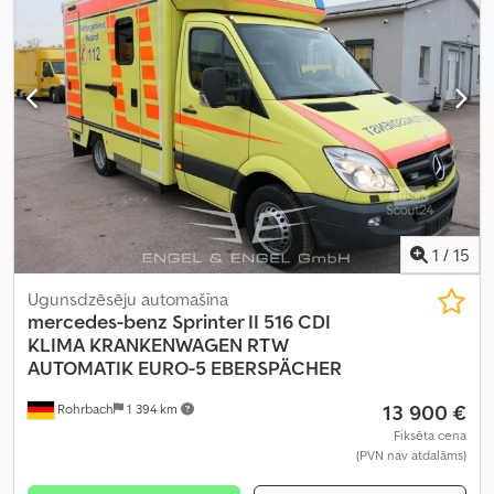
1
/
15
Ugunsdzēsēju automašīna
mercedes-benz
Sprinter II 516 CDI
KLIMA KRANKENWAGEN RTW
AUTOMATIK EURO-5 EBERSPÄCHER
13 900 €
Rohrbach
1 394 km
Fiksēta cena
(PVN nav atdalāms)