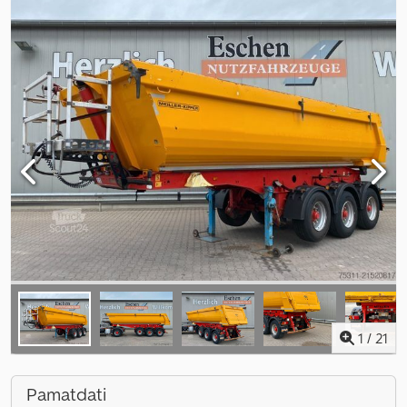
1
/
21
Pamatdati