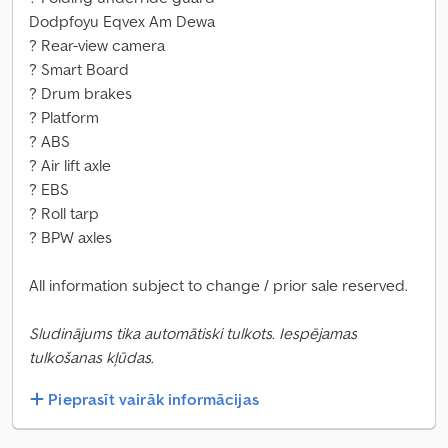
Dodpfoyu Eqvex Am Dewa
? Rear-view camera
? Smart Board
? Drum brakes
? Platform
? ABS
? Air lift axle
? EBS
? Roll tarp
? BPW axles
All information subject to change / prior sale reserved.
Sludinājums tika automātiski tulkots. Iespējamas
tulkošanas kļūdas.
Pieprasīt vairāk informācijas