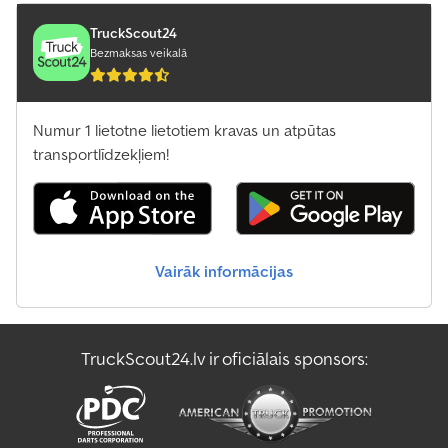
TruckScout24
Bezmaksas veikalā
Numur 1 lietotne lietotiem kravas un atpūtas
transportlīdzekļiem!
Vairāk informācijas
TruckScout24.lv ir oficiālais sponsors: