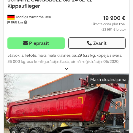
Kippauflieger
19 900 €
Koenigs-Wusterhausen
868 km
Fiksēta cena plus PVN
(23 681 € bruto)
Pieprasīt
Zvanīt
Stāvoklis:
lietots
, maksimālā kravnesība:
29 523 kg
, kopējais svars:
36 000 kg
, asu konfigurācija:
3 asis
, pirmā reģistrācija:
05/2020
,
nākamā pārbaude (TÜV):
05/2025
, krautuves garums:
7 400 mm
,
iekraušanas vietas platums:
2 350 mm
, iekraušanas telpas
Mazā sludinājuma
augstums:
1 400 mm
, iekraušanas telpas tilpums:
24 m³
,
Aprīkojums:
ABS
,