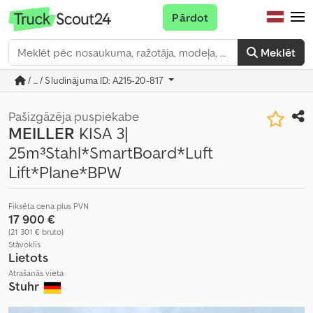
Pārdot
Meklēt
/ ... / Sludinājuma ID: A215-20-817
Pašizgāzēja puspiekabe
MEILLER
KISA 3|
25m³Stahl*SmartBoard*Luft
Lift*Plane*BPW
Fiksēta cena plus PVN
17 900 €
(21 301 € bruto)
Stāvoklis
Lietots
Atrašanās vieta
Stuhr