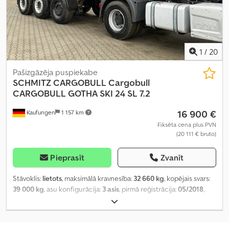
1
/
20
Pašizgāzēja puspiekabe
SCHMITZ CARGOBULL
Cargobull
CARGOBULL GOTHA SKI 24 SL 7.2
16 900 €
Kaufungen
1 157 km
Fiksēta cena plus PVN
(20 111 € bruto)
Pieprasīt
Zvanīt
Stāvoklis:
lietots
, maksimālā kravnesība:
32 660 kg
, kopējais svars:
39 000 kg
, asu konfigurācija:
3 asis
, pirmā reģistrācija:
05/2018
,
nākamā pārbaude (TÜV):
08/2028
, Ražošanas gads:
2018
,
Aprīkojums:
ABS
,