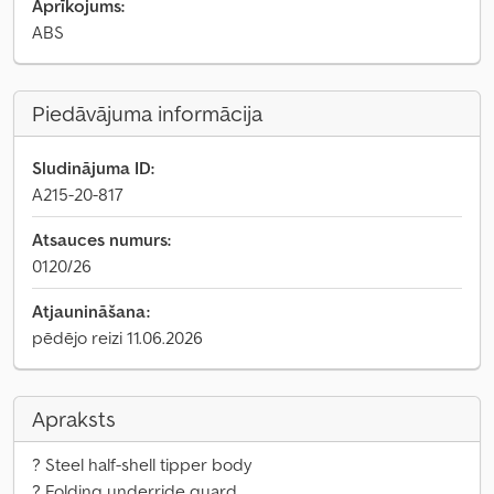
Aprīkojums:
ABS
Piedāvājuma informācija
Sludinājuma ID:
A215-20-817
Atsauces numurs:
0120/26
Atjaunināšana:
pēdējo reizi 11.06.2026
Apraksts
? Steel half-shell tipper body
? Folding underride guard