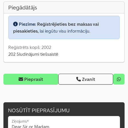
Piegādātājs
Piezīme:
Reģistrējieties bez maksas vai
piesakieties,
lai iegūtu visu informāciju.
Reģistrēts kopš: 2002
202 Sludinājumi tiešsaistē
Pieprasīt
Zvanīt
NOSŪTĪT PIEPRASĪJUMU
Ziņojums*