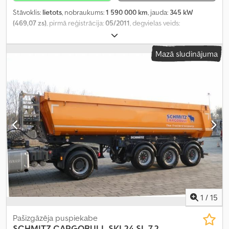
Stāvoklis:
lietots
, nobraukums:
1 590 000 km
, jauda:
345 kW
(469,07 zs)
, pirmā reģistrācija:
05/2011
, degvielas veids:
dīzeļdegviela
, kopējais svars:
18 000 kg
, asu konfigurācija:
2 asis
,
krāsa:
balts
, pārnesuma veids:
automātisks
, emisijas klase:
Euro 5
,
Mazā sludinājuma
Ražošanas gads:
2011
, Aprīkojums:
ABS, elektroniskā stabilitātes
programma (ESP), gaisa kondicionēšana, stāvvietas sildītājs
,
1
/
15
Pašizgāzēja puspiekabe
SCHMITZ CARGOBULL
SKI 24 SL 7,2