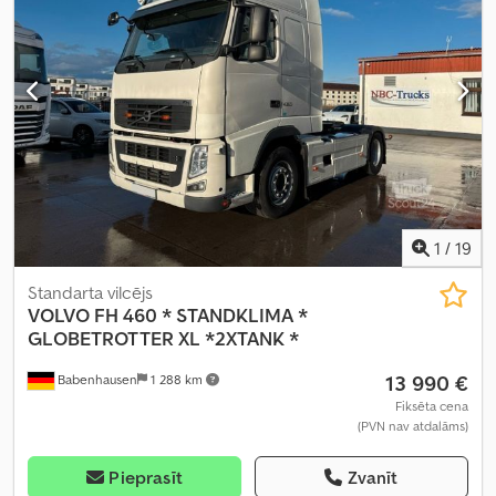
1
/
19
Standarta vilcējs
VOLVO
FH 460 * STANDKLIMA *
GLOBETROTTER XL *2XTANK *
13 990 €
Babenhausen
1 288 km
Fiksēta cena
(PVN nav atdalāms)
Pieprasīt
Zvanīt