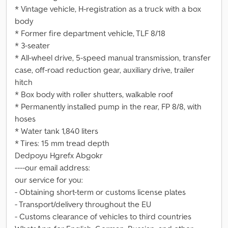
* Vintage vehicle, H-registration as a truck with a box
body
* Former fire department vehicle, TLF 8/18
* 3-seater
* All-wheel drive, 5-speed manual transmission, transfer
case, off-road reduction gear, auxiliary drive, trailer
hitch
* Box body with roller shutters, walkable roof
* Permanently installed pump in the rear, FP 8/8, with
hoses
* Water tank 1,840 liters
* Tires: 15 mm tread depth
Dedpoyu Hgrefx Abgokr
----our email address:
our service for you:
- Obtaining short-term or customs license plates
- Transport/delivery throughout the EU
- Customs clearance of vehicles to third countries