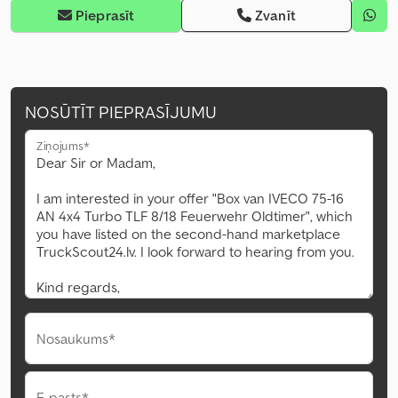
Pieprasīt
Zvanīt
NOSŪTĪT PIEPRASĪJUMU
Ziņojums*
Nosaukums*
E-pasts*