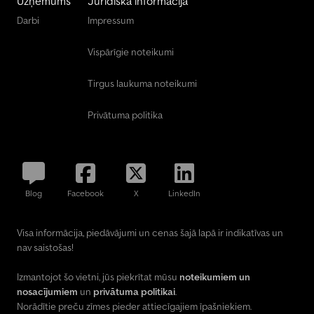
Uzņēmums
Juridiskā informācija
Darbi
Impressum
Vispārīgie noteikumi
Tirgus laukuma noteikumi
Privātuma politika
Blog
Facebook
X
LinkedIn
Visa informācija, piedāvājumi un cenas šajā lapā ir indikatīvas un
nav saistošas!
Izmantojot šo vietni, jūs piekrītat mūsu
noteikumiem un
nosacījumiem
un
privātuma politikai
.
Norādītie preču zīmes pieder attiecīgajiem īpašniekiem.