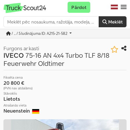
Pārdot
Meklēt
/ ... / Sludinājuma ID: A215-21-582
Furgons ar kasti
IVECO
75-16 AN 4x4 Turbo TLF 8/18
Feuerwehr Oldtimer
Fiksēta cena
20 800 €
(PVN nav atdalāms)
Stāvoklis
Lietots
Atrašanās vieta
Neuenstein