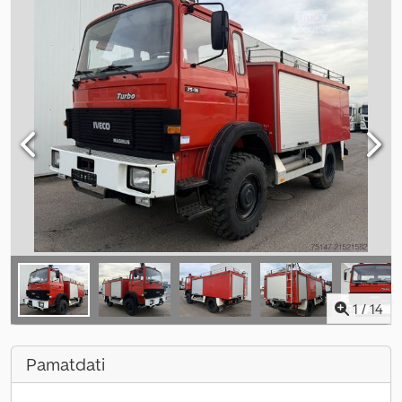
1
/
14
Pamatdati