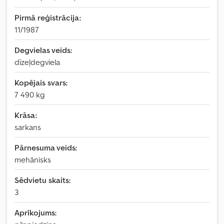
Pirmā reģistrācija:
11/1987
Degvielas veids:
dīzeļdegviela
Kopējais svars:
7 490 kg
Krāsa:
sarkans
Pārnesuma veids:
mehānisks
Sēdvietu skaits:
3
Aprīkojums: