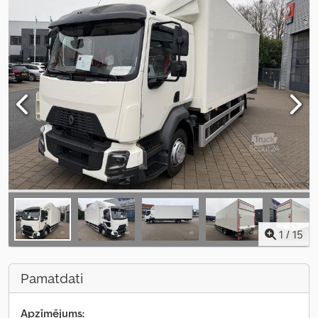
1
/
15
Pamatdati
Apzīmējums: