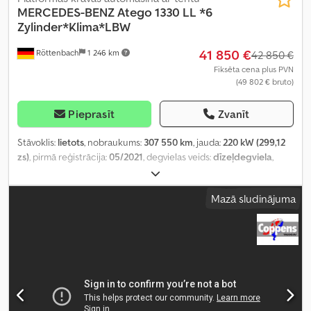
MERCEDES-BENZ
Atego 1330 LL *6
Zylinder*Klima*LBW
41 850 €
Röttenbach
1 246 km
42 850 €
Fiksēta cena plus PVN
(49 802 € bruto)
Pieprasīt
Zvanīt
Stāvoklis:
lietots
, nobraukums:
307 550 km
, jauda:
220 kW (299,12
zs)
, pirmā reģistrācija:
05/2021
, degvielas veids:
dīzeļdegviela
,
kopējais svars:
13 500 kg
, asu konfigurācija:
2 asis
, nākamā
pārbaude (TÜV):
06/2026
, krāsa:
balts
, pārnesuma veids:
Mazā sludinājuma
automātisks
, emisijas klase:
Euro 6
, kopējais platums:
2 550 mm
,
kopējais augstums:
3 800 mm
, krautuves garums:
7 100 mm
,
iekraušanas vietas platums:
2 480 mm
, iekraušanas telpas
augstums:
2 500 mm
, Ražošanas gads:
2021
, Aprīkojums:
ABS,
elektroniskā stabilitātes programma (ESP), gaisa
kondicionēšana, navigācijas sistēma, paceļamais aizmugurējais
borts
,