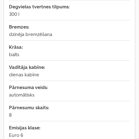
Degvielas tvertnes tilpums:
300 l
Bremzes:
dzinēja bremzēšana
Krāsa:
balts
Vadītāja kabīne:
dienas kabīne
Pārnesuma veids:
automātisks
Pārnesumu skaits:
8
Emisijas klase:
Euro 6