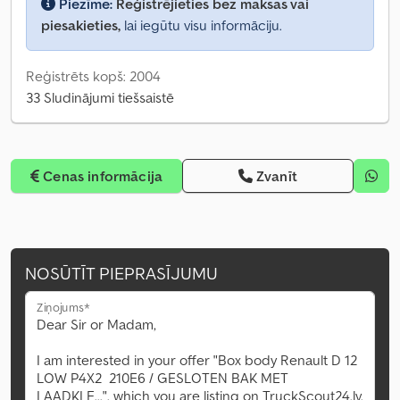
Piezīme:
Reģistrējieties bez maksas vai
piesakieties,
lai iegūtu visu informāciju.
Reģistrēts kopš: 2004
33 Sludinājumi tiešsaistē
Cenas informācija
Zvanīt
NOSŪTĪT PIEPRASĪJUMU
Ziņojums*