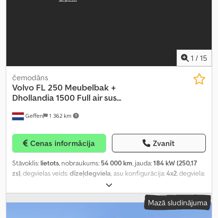
1
/
15
čemodāns
Volvo
FL 250 Meubelbak +
Dhollandia 1500 Full air sus...
Geffen
1 362 km
Cenas informācija
Zvanīt
Stāvoklis:
lietots
, nobraukums:
54 000 km
, jauda:
184 kW (250,17
zs)
, degvielas veids:
dīzeļdegviela
, asu konfigurācija:
4x2
, degviela:
dīzeļdegviela
, krāsa:
balts
, vadītāja kabīne:
dienas kabīne
,
pārnesuma veids:
automātisks
, piekares sistēma:
gaiss
, Ražošanas
Mazā sludinājuma
gads:
2022
, Aprīkojums:
ABS, centrālā atslēga, elektriskais logu
regulators, gaisa kondicionēšana, kruīza kontrole, miglas