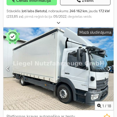
Cenas informācija
Zvanīt
Stāvoklis:
ļoti labs (lietots)
, nobraukums:
246 162 km
, jauda:
172 kW
(233,85 zs)
, pirmā reģistrācija:
05/2022
, degvielas veids:
dīzeļdegviela
, riepas izmērs:
245/70 R 17.5
, asu konfigurācija:
4x2
,
riteņu bāze:
5 400 mm
, degviela:
dīzeļdegviela
, krāsa:
balts
,
Mazā sludinājuma
vadītāja kabīne:
dienas kabīne
, pārnesuma veids:
automātisks
,
emisijas klase:
Euro 6
, piekares sistēma:
tērauds-gaiss
, kopējais
garums:
9 400 mm
, kopējais platums:
2 550 mm
, kopējais
augstums:
3 600 mm
, atļautā ass slodze (1. ass):
4 480 kg
, atļautā
ass slodze (ass 2):
8 480 kg
, krautuves garums:
7 580 mm
,
iekraušanas vietas platums:
2 490 mm
, iekraušanas telpas
augstums:
2 380 mm
, Ražošanas gads:
2022
, Aprīkojums:
ABS,
AdBlue, borta dators, centrālā atslēga, elektriskais logu
regulators, elektriski regulējams spogulis, elektroniskā
stabilitātes programma (ESP), gaisa kondicionēšana, gaisa
spilvens, kruīza kontrole, kvēpu filtrs, navigācijas sistēma,
paceļamais aizmugurējais borts, palīdzība uz kalna
uzbraukšanai, spoileris, stūres pastiprinātājs, vilces kontroles
sistēma
,
1
/
18
Platformas kravas automašīna ar tentu