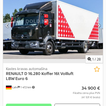
lukturi, navigācijas sistēma, paceļamais aizmugurējais borts
,
1
/
28
Kastes kravas automašīna
RENAULT
D 16.280 Koffer 16t Vollluft
LBW Euro 6
34 900 €
Lahr
1 472 km
Fiksēta cena plus PVN
(41 531 € bruto)