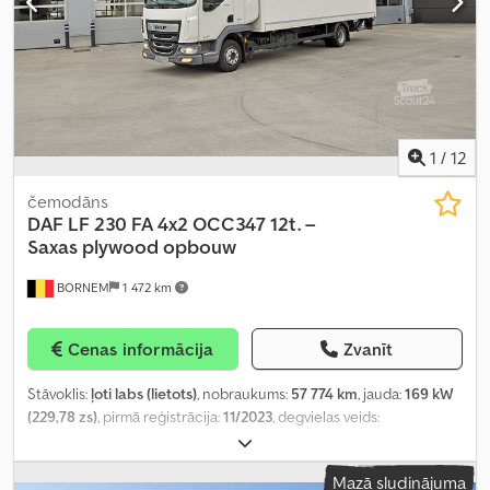
1
/
12
čemodāns
DAF
LF 230 FA 4x2 OCC347 12t. –
Saxas plywood opbouw
BORNEM
1 472 km
Cenas informācija
Zvanīt
Stāvoklis:
ļoti labs (lietots)
, nobraukums:
57 774 km
, jauda:
169 kW
(229,78 zs)
, pirmā reģistrācija:
11/2023
, degvielas veids:
dīzeļdegviela
, riepas izmērs:
245/70/R 17.5
, asu konfigurācija:
4x2
,
riteņu bāze:
5 400 mm
, degviela:
dīzeļdegviela
, krāsa:
balts
,
Mazā sludinājuma
vadītāja kabīne:
dienas kabīne
, pārnesuma veids:
automātisks
,