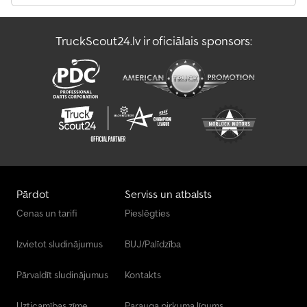
TruckScout24.lv ir oficiālais sponsors:
Pārdot
Serviss un atbalsts
Cenas un tarifi
Pieslēgties
Izvietot sludinājumus
BUJ/Palīdzība
Pārvaldīt sludinājumus
Kontakts
Uzticamības zīme
Parauga pirkuma līgums