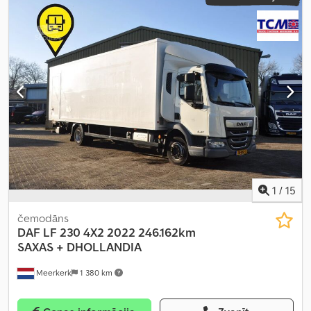
pārnesumu skaits:
8
, emisijas klase:
Euro 6
, piekares sistēma:
cits
,
atļautā ass slodze (1. ass):
4 500 kg
, atļautā ass slodze (ass 2):
8 500
kg
, krautuves garums:
7 250 mm
, iekraušanas vietas platums:
2 480 mm
, iekraušanas telpas augstums:
2 320 mm
, Ražošanas
gads:
2023
, Aprīkojums:
paceļamais aizmugurējais borts
,
1
/
15
čemodāns
DAF
LF 230 4X2 2022 246.162km
SAXAS + DHOLLANDIA
Meerkerk
1 380 km