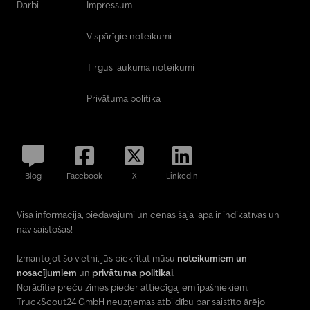
Darbi
Impressum
Vispārīgie noteikumi
Tirgus laukuma noteikumi
Privātuma politika
Blog
Facebook
X
LinkedIn
Visa informācija, piedāvājumi un cenas šajā lapā ir indikatīvas un
nav saistošas!
Izmantojot šo vietni, jūs piekrītat mūsu
noteikumiem un
nosacījumiem
un
privātuma politikai
.
Norādītie preču zīmes pieder attiecīgajiem īpašniekiem.
TruckScout24 GmbH neuzņemas atbildību par saistīto ārējo