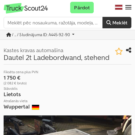
Pārdot
Meklēt
/ ... / Sludinājuma ID: A445-92-90
Kastes kravas automašīna
Dautel 2t Ladebordwand, stehend
Fiksēta cena plus PVN
1 750 €
(2 082 € bruto)
Stāvoklis
Lietots
Atrašanās vieta
Wuppertal