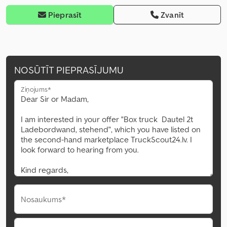
Pieprasīt
Zvanīt
NOSŪTĪT PIEPRASĪJUMU
Ziņojums*
Nosaukums*