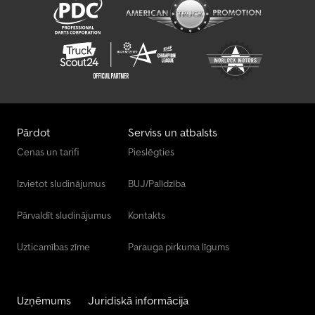
Pārdot
Serviss un atbalsts
Cenas un tarifi
Pieslēgties
Izvietot sludinājumus
BUJ/Palīdzība
Pārvaldīt sludinājumus
Kontakts
Uzticamības zīme
Parauga pirkuma līgums
Uzņēmums
Juridiskā informācija