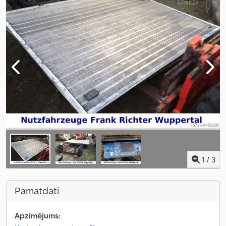
1
/
3
Pamatdati
Apzīmējums: