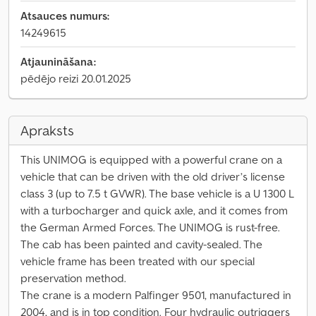
Atsauces numurs:
14249615
Atjaunināšana:
pēdējo reizi 20.01.2025
Apraksts
This UNIMOG is equipped with a powerful crane on a
vehicle that can be driven with the old driver’s license
class 3 (up to 7.5 t GVWR). The base vehicle is a U 1300 L
with a turbocharger and quick axle, and it comes from
the German Armed Forces. The UNIMOG is rust-free.
The cab has been painted and cavity-sealed. The
vehicle frame has been treated with our special
preservation method.
The crane is a modern Palfinger 9501, manufactured in
2004, and is in top condition. Four hydraulic outriggers