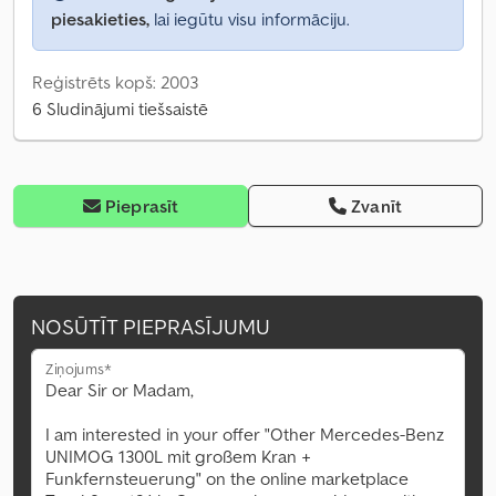
piesakieties,
lai iegūtu visu informāciju.
Reģistrēts kopš: 2003
6 Sludinājumi tiešsaistē
Pieprasīt
Zvanīt
NOSŪTĪT PIEPRASĪJUMU
Ziņojums*