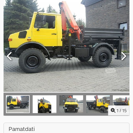
1
/
15
Pamatdati