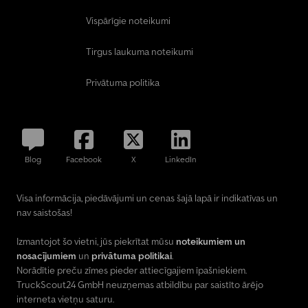
Vispārīgie noteikumi
Tirgus laukuma noteikumi
Privātuma politika
Blog
Facebook
X
LinkedIn
Visa informācija, piedāvājumi un cenas šajā lapā ir indikatīvas un
nav saistošas!
Izmantojot šo vietni, jūs piekrītat mūsu
noteikumiem un
nosacījumiem
un
privātuma politikai
.
Norādītie preču zīmes pieder attiecīgajiem īpašniekiem.
TruckScout24 GmbH neuzņemas atbildību par saistīto ārējo
interneta vietņu saturu.