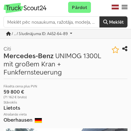
Pārdot
Meklēt
/ ... / Sludinājuma ID: A452-64-89
Citi
Mercedes-Benz
UNIMOG 1300L
mit großem Kran +
Funkfernsteuerung
Fiksēta cena plus PVN
59 800 €
(71 162 € bruto)
Stāvoklis
Lietots
Atrašanās vieta
Oberhausen