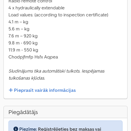
Radio remote control
4 x hydraulically extendable
Load values: (according to inspection certificate)
4.1 m – kg
5.6 m – kg
7.6 m – 920 kg
9.8 m - 690 kg
11.9 m - 550 kg
Chodpjfmfp Hsfx Aqpea
Sludinājums tika automātiski tulkots. Iespējamas
tulkošanas kļūdas.
Pieprasīt vairāk informācijas
Piegādātājs
Piezīme:
Reģistrējieties bez maksas vai