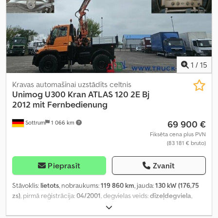
1
/
15
Kravas automašīnai uzstādīts celtnis
Unimog
U300 Kran ATLAS 120 2E Bj
2012 mit Fernbedienung
69 900 €
Sottrum
1 066 km
Fiksēta cena plus PVN
(83 181 € bruto)
Pieprasīt
Zvanīt
Stāvoklis:
lietots
, nobraukums:
119 860 km
, jauda:
130 kW (176,75
zs)
, pirmā reģistrācija:
04/2001
, degvielas veids:
dīzeļdegviela
,
tukšais svars:
8 690 kg
, maksimālā kravnesība:
110 kg
, kopējais
svars:
8 800 kg
, asu konfigurācija:
4x4
, riteņu bāze:
3 000 mm
,