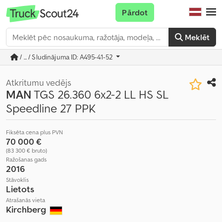
Pārdot
Meklēt
/ ... / Sludinājuma ID: A495-41-52
Atkritumu vedējs
MAN
TGS 26.360 6x2-2 LL HS SL
Speedline 27 PPK
Fiksēta cena plus PVN
70 000 €
(83 300 € bruto)
Ražošanas gads
2016
Stāvoklis
Lietots
Atrašanās vieta
Kirchberg