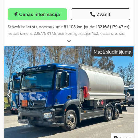
Cenas informācija
Zvanīt
Stāvoklis:
lietots
, nobraukums:
81 108 km
, jauda:
132 kW (179,47 zs)
,
riepas izmērs:
235/75R17.5
, asu konfigurācija:
4x2
, krāsa:
oranžs
,
pārnesuma veids:
mehānisks
, emisijas klase:
Euro 6
, piekares
sistēma:
tērauds
, kopējais garums:
6 950 mm
, kopējais platums:
Mazā sludinājuma
2 550 mm
, kopējais augstums:
2 400 mm
, Ražošanas gads:
2017
,
Aprīkojums:
ABS, centrālā atslēga, diferenciāļa bloķētājs,
elektriskais logu regulators, elektriski regulējams spogulis, gaisa
kondicionēšana
,