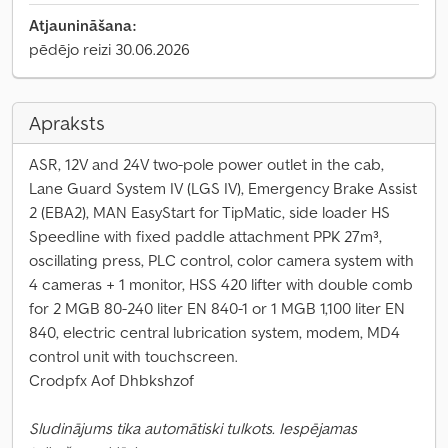
Atjaunināšana:
pēdējo reizi 30.06.2026
Apraksts
ASR, 12V and 24V two-pole power outlet in the cab,
Lane Guard System IV (LGS IV), Emergency Brake Assist
2 (EBA2), MAN EasyStart for TipMatic, side loader HS
Speedline with fixed paddle attachment PPK 27m³,
oscillating press, PLC control, color camera system with
4 cameras + 1 monitor, HSS 420 lifter with double comb
for 2 MGB 80-240 liter EN 840-1 or 1 MGB 1,100 liter EN
840, electric central lubrication system, modem, MD4
control unit with touchscreen.
Crodpfx Aof Dhbkshzof
Sludinājums tika automātiski tulkots. Iespējamas