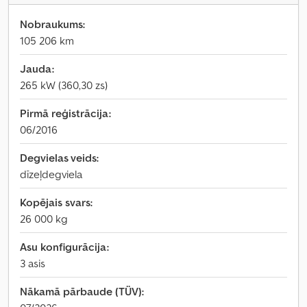
Nobraukums:
105 206 km
Jauda:
265 kW (360,30 zs)
Pirmā reģistrācija:
06/2016
Degvielas veids:
dīzeļdegviela
Kopējais svars:
26 000 kg
Asu konfigurācija:
3 asis
Nākamā pārbaude (TÜV):