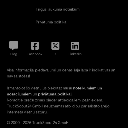
Tirgus laukuma noteikumi
Privātuma politika
Blog
Facebook
X
LinkedIn
Visa informācija, piedāvājumi un cenas šajā lapā ir indikatīvas un
nav saistošas!
Izmantojot šo vietni, jūs piekrītat mūsu
noteikumiem un
nosacījumiem
un
privātuma politikai
.
Norādītie preču zīmes pieder attiecīgajiem īpašniekiem.
TruckScout24 GmbH neuzņemas atbildību par saistīto ārējo
interneta vietņu saturu.
© 2000 - 2026 TruckScout24 GmbH