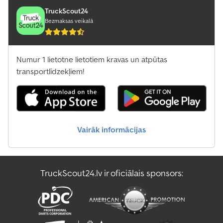
TruckScout24
Bezmaksas veikalā
Numur 1 lietotne lietotiem kravas un atpūtas
transportlīdzekļiem!
Vairāk informācijas
TruckScout24.lv ir oficiālais sponsors: