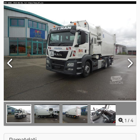
1
/
4
Pamatdati