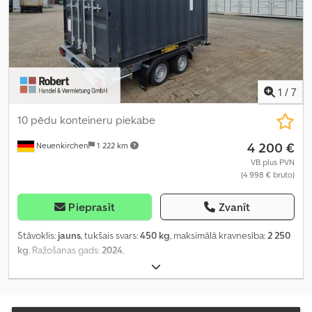
1
/
7
10 pēdu konteineru piekabe
4 200 €
Neuenkirchen
1 222 km
VB plus PVN
(4 998 € bruto)
Pieprasīt
Zvanīt
Stāvoklis:
jauns
, tukšais svars:
450 kg
, maksimālā kravnesība:
2 250
kg
, Ražošanas gads:
2024
,