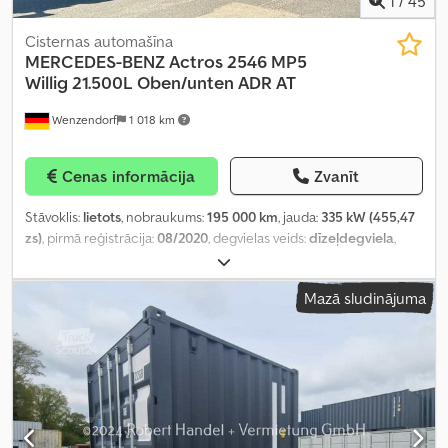
1
/
45
Cisternas automašīna
MERCEDES-BENZ
Actros 2546 MP5
Willig 21.500L Oben/unten ADR AT
Wenzendorf
1 018 km
Cenas informācija
Zvanīt
Stāvoklis:
lietots
, nobraukums:
195 000 km
, jauda:
335 kW (455,47
zs)
, pirmā reģistrācija:
08/2020
, degvielas veids:
dīzeļdegviela
,
kopējais svars:
26 000 kg
, asu konfigurācija:
3 asis
, nākamā
pārbaude (TÜV):
08/2026
, krāsa:
zils
, pārnesuma veids:
Mazā sludinājuma
automātisks
, emisijas klase:
Euro 6
, iekraušanas telpas tilpums:
21
m³
, Ražošanas gads:
2020
, Aprīkojums:
ABS, elektroniskā
stabilitātes programma (ESP), gaisa kondicionēšana
,