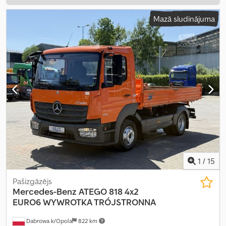
Mazā sludinājuma
1
/
15
Pašizgāzējs
Mercedes-Benz
ATEGO 818 4x2
EURO6 WYWROTKA TRÓJSTRONNA
Dabrowa k/Opola
822 km