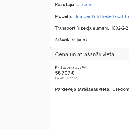
Ražotājs:
Citroën
Modelis:
Jumper Kühltheke Food Tr
Transportlīdzekļa numurs:
1602-2-2
Stāvoklis:
jauns
Cena un atrašanās vieta
Fiksēta cena plus PVN
56 707 €
(67 481 € bruto)
Pārdevēja atrašanās vieta:
Usedoms