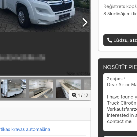
Reģistrēts kopš
8 Sludinājumi ti
Lūdzu, at
NOSŪTĪT PI
Ziņojums*
1
/
12
tikas kravas automašīna