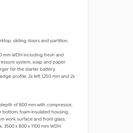
rktop, sliding doors and partition,
850 mm WDH including fresh and
pressure system, soap and paper
ger for the starter battery.
 edge profile, 2x left 1250 mm and 2x
 a depth of 800 mm with compressor,
e bottom, foam-insulated housing,
num work surface and front glass,
ox. 3500 x 800 x 1100 mm WDH.