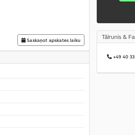
Tālrunis & F
Saskaņot apskates laiku
+49 40 33.