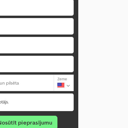
Zeme
un pilsēta
tājs.
Nosūtīt pieprasījumu