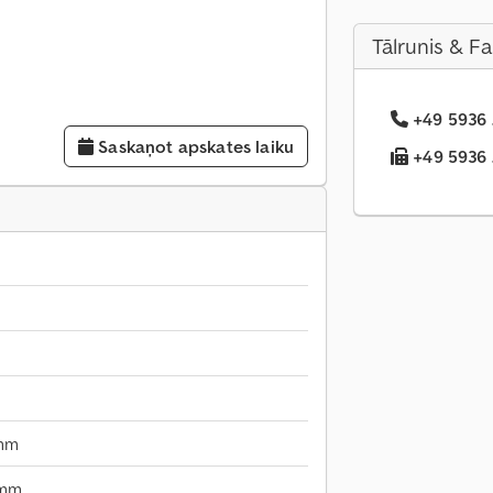
Tālrunis & F
+49 5936 .
Saskaņot apskates laiku
+49 5936 .
mm
 mm