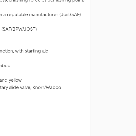
m a reputable manufacturer (Jost/SAF)
er (SAF/BPW/JOST)
unction, with starting aid
Wabco
and yellow
tary slide valve, Knorr/Wabco