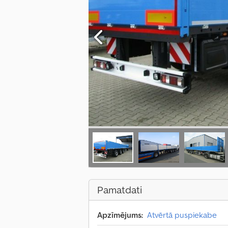
Pamatdati
Apzīmējums:
Atvērtā puspiekabe