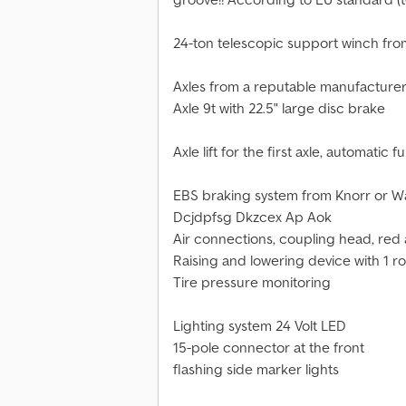
24-ton telescopic support winch fro
Axles from a reputable manufactur
Axle 9t with 22.5" large disc brake
Axle lift for the first axle, automatic f
EBS braking system from Knorr or 
Dcjdpfsg Dkzcex Ap Aok
Air connections, coupling head, red 
Raising and lowering device with 1 ro
Tire pressure monitoring
Lighting system 24 Volt LED
15-pole connector at the front
flashing side marker lights