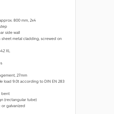
 approx. 800 mm, 2x4
 step
ar side wall
th sheet metal cladding, screwed on
642 XL
es
rangement, 27mm
 axle load 9.0t according to DIN EN 283
d bent
n (rectangular tube)
c or galvanized