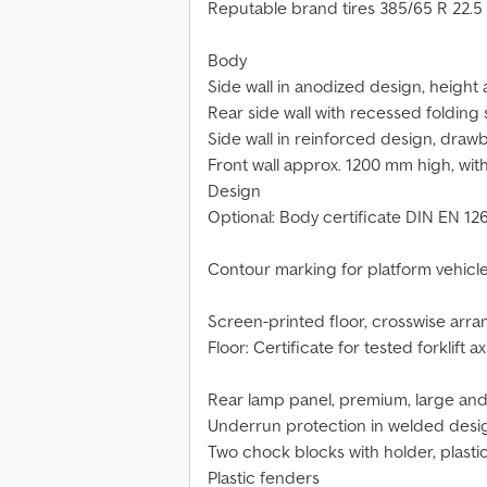
Reputable brand tires 385/65 R 22.5
Body
Side wall in anodized design, height
Rear side wall with recessed folding
Side wall in reinforced design, drawb
Front wall approx. 1200 mm high, wi
Design
Optional: Body certificate DIN EN 12
Contour marking for platform vehicl
Screen-printed floor, crosswise ar
Floor: Certificate for tested forklift
Rear lamp panel, premium, large an
Underrun protection in welded desig
Two chock blocks with holder, plasti
Plastic fenders