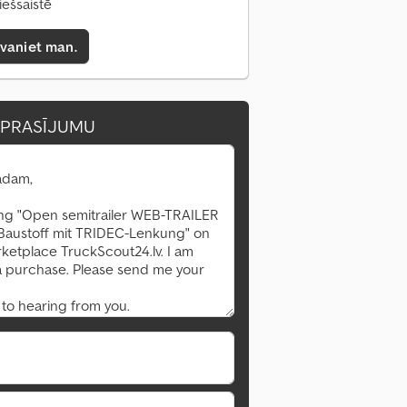
iešsaistē
zvaniet man.
EPRASĪJUMU