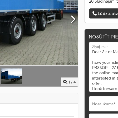
20 Sludinājumi t
Lūdzu, at
NOSŪTĪT PI
Ziņojums*
1
/
4
Nosaukums*