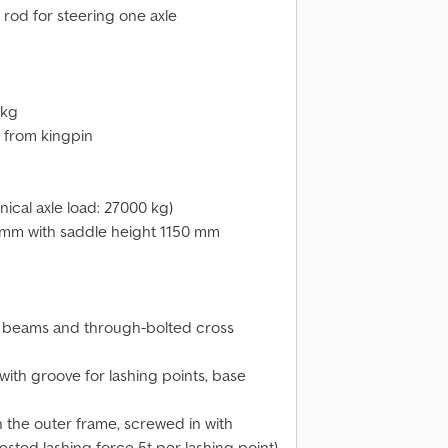
 rod for steering one axle
 kg
 from kingpin
nical axle load: 27000 kg)
 mm with saddle height 1150 mm
l beams and through-bolted cross
ith groove for lashing points, base
in the outer frame, screwed in with
ested lashing force 5t per lashing point)