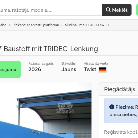
Meklēt
kabe
Piekabe ar atvērtu platformu
Sludinājuma ID: A600-54-10
 Baustoff mit TRIDEC-Lenkung
Ražošanas gads
Stāvoklis
Atrašanās vieta
2026
Jauns
Twist
asījumu
Piegādātājs
Piezīme:
R
piesakieties,
Reģistrēts kopš