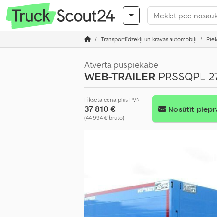
Transportlīdzekļi un kravas automobiļi
Pie
Atvērtā puspiekabe
WEB-TRAILER
PRSSQPL 27
Fiksēta cena plus PVN
37 810 €
Nosūtīt piepr
(44 994 € bruto)