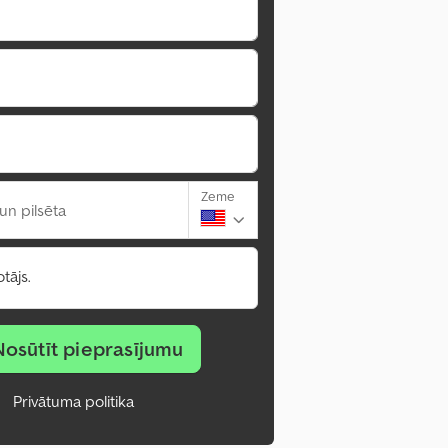
Zeme
un pilsēta
tājs.
Nosūtīt pieprasījumu
Privātuma politika