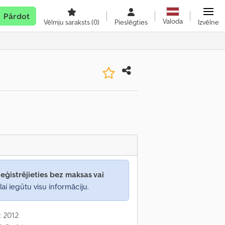
Pārdot
Valoda
Vēlmju saraksts
(0)
Pieslēgties
Izvēlne
eģistrējieties bez maksas vai
lai iegūtu visu informāciju.
: 2012