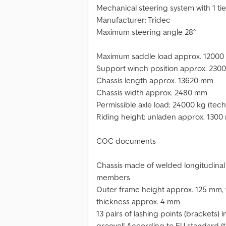
Mechanical steering system with 1 tie
Manufacturer: Tridec
Maximum steering angle 28°
Maximum saddle load approx. 12000
Support winch position approx. 2300
Chassis length approx. 13620 mm
Chassis width approx. 2480 mm
Permissible axle load: 24000 kg (tech
Riding height: unladen approx. 1300
COC documents
Chassis made of welded longitudina
members
Outer frame height approx. 125 mm, w
thickness approx. 4 mm
13 pairs of lashing points (brackets) 
groove!! According to EU standard (t