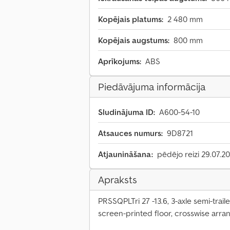
Kopējais platums:
2 480 mm
Kopējais augstums:
800 mm
Aprīkojums:
ABS
Piedāvājuma informācija
Sludinājuma ID:
A600-54-10
Atsauces numurs:
9D8721
Atjaunināšana:
pēdējo reizi 29.07.2
Apraksts
PRSSQPLTri 27 -13.6, 3-axle semi-trail
screen-printed floor, crosswise arra