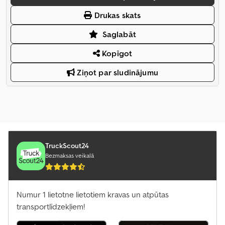
Drukas skats
Saglabāt
Kopīgot
Ziņot par sludinājumu
TruckScout24
Bezmaksas veikalā
Numur 1 lietotne lietotiem kravas un atpūtas
transportlīdzekļiem!