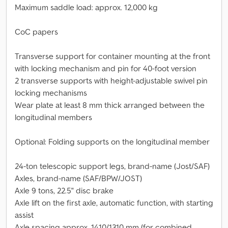
Maximum saddle load: approx. 12,000 kg
CoC papers
Transverse support for container mounting at the front
with locking mechanism and pin for 40-foot version
2 transverse supports with height-adjustable swivel pin
locking mechanisms
Wear plate at least 8 mm thick arranged between the
longitudinal members
Optional: Folding supports on the longitudinal member
24-ton telescopic support legs, brand-name (Jost/SAF)
Axles, brand-name (SAF/BPW/JOST)
Axle 9 tons, 22.5" disc brake
Axle lift on the first axle, automatic function, with starting
assist
Axle spacing approx. 1410/1310 mm (for combined