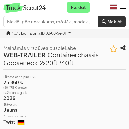
Pārdot
Meklēt
/ ... / Sludinājuma ID: A600-54-31
Maināmās virsbūves puspiekabe
WEB-TRAILER
Containerchassis
Gooseneck 2x20ft /40ft
Fiksēta cena plus PVN
25 360 €
(30 178 € bruto)
Ražošanas gads
2026
Stāvoklis
Jauns
Atrašanās vieta
Twist