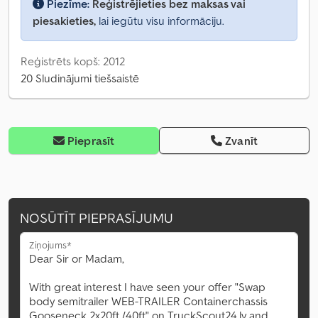
Piezīme:
Reģistrējieties bez maksas vai
piesakieties,
lai iegūtu visu informāciju.
Reģistrēts kopš: 2012
20 Sludinājumi tiešsaistē
Pieprasīt
Zvanīt
NOSŪTĪT PIEPRASĪJUMU
Ziņojums*