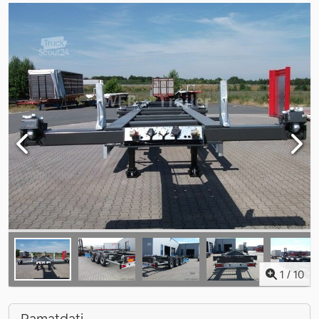
1
/
10
Pamatdati