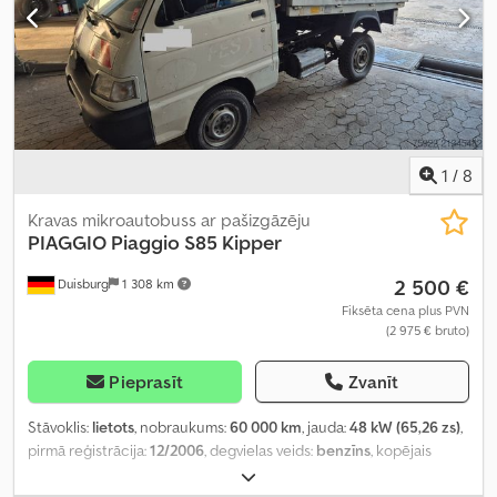
1
/
8
Kravas mikroautobuss ar pašizgāzēju
PIAGGIO
Piaggio S85 Kipper
2 500 €
Duisburg
1 308 km
Fiksēta cena plus PVN
(2 975 € bruto)
Pieprasīt
Zvanīt
Stāvoklis:
lietots
, nobraukums:
60 000 km
, jauda:
48 kW (65,26 zs)
,
pirmā reģistrācija:
12/2006
, degvielas veids:
benzīns
, kopējais
svars:
2 010 kg
, pārnesuma veids:
mehānisks
,