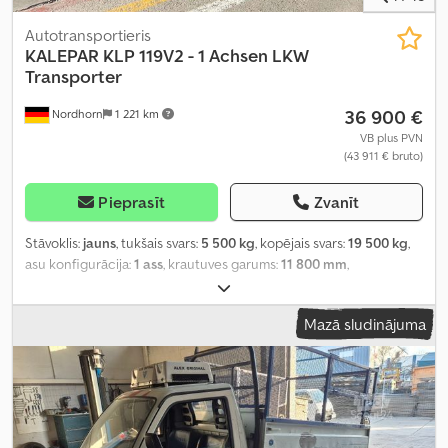
Autotransportieris
KALEPAR KLP 119V2 - 1 Achsen LKW
Transporter
36 900 €
Nordhorn
1 221 km
VB plus PVN
(43 911 € bruto)
Pieprasīt
Zvanīt
Stāvoklis:
jauns
, tukšais svars:
5 500 kg
, kopējais svars:
19 500 kg
,
asu konfigurācija:
1 ass
, krautuves garums:
11 800 mm
,
iekraušanas vietas platums:
2 550 mm
, iekraušanas telpas
augstums:
1 100 mm
, piekares sistēma:
gaiss
, riepas izmērs:
215 75
Mazā sludinājuma
17,5
, Aprīkojums:
celtnis
,