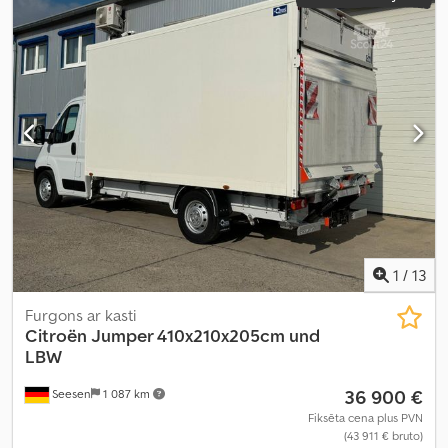
platums:
1 960 mm
, kopējais augstums:
1 940 mm
, atļautā ass
slodze (1. ass):
1 625 kg
, atļautā ass slodze (ass 2):
1 650 kg
,
Ražošanas gads:
2022
, Aprīkojums:
ABS, centrālā atslēga,
elektriskais logu regulators, elektriski regulējams spogulis, gaisa
kondicionēšana, kruīza kontrole, navigācijas sistēma, piekabes
sakabe
,
1
/
13
Furgons ar kasti
Citroën
Jumper 410x210x205cm und
LBW
36 900 €
Seesen
1 087 km
Fiksēta cena plus PVN
(43 911 € bruto)