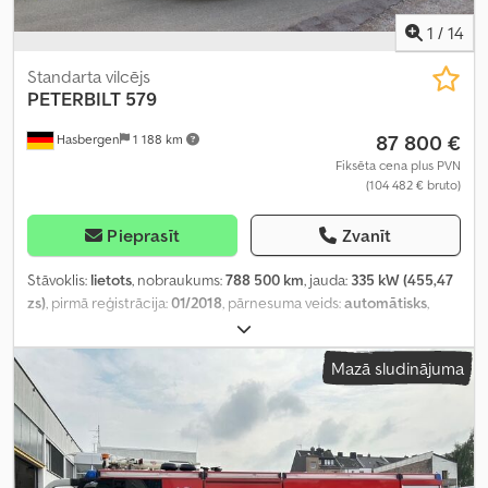
1
/
14
Standarta vilcējs
PETERBILT
579
87 800 €
Hasbergen
1 188 km
Fiksēta cena plus PVN
(104 482 € bruto)
Pieprasīt
Zvanīt
Stāvoklis:
lietots
, nobraukums:
788 500 km
, jauda:
335 kW (455,47
zs)
, pirmā reģistrācija:
01/2018
, pārnesuma veids:
automātisks
,
emisijas klase:
Euro 6
, Aprīkojums:
gaisa kondicionēšana
,
Mazā sludinājuma