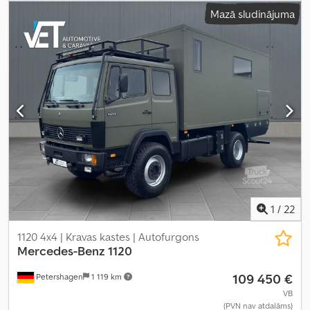
krāsa:
sarkans
, Ražošanas gads:
2006
, Aprīkojums:
gaisa
Mazā sludinājuma
kondicionēšana, gaisa spilvens, papildu priekšējie lukturi, pilna
apkope vēsture, pilnpiedziņa, stāvvietas sildītājs, stūres
pastiprinātājs
,
1
/
22
1120 4x4 | Kravas kastes | Autofurgons
Mercedes-Benz
1120
109 450 €
Petershagen
1 119 km
VB
(PVN nav atdalāms)