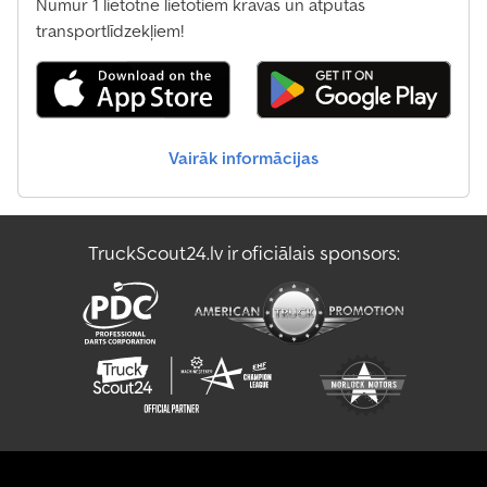
Numur 1 lietotne lietotiem kravas un atpūtas
transportlīdzekļiem!
Vairāk informācijas
TruckScout24.lv ir oficiālais sponsors: