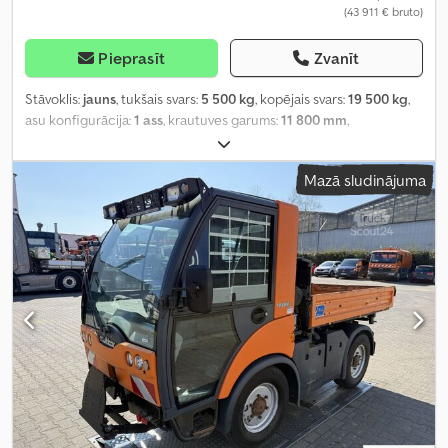
(43 911 € bruto)
Pieprasīt
Zvanīt
Stāvoklis:
jauns
, tukšais svars:
5 500 kg
, kopējais svars:
19 500 kg
,
asu konfigurācija:
1 ass
, krautuves garums:
11 800 mm
,
iekraušanas vietas platums:
2 550 mm
, iekraušanas telpas
augstums:
1 100 mm
, piekares sistēma:
gaiss
, riepas izmērs:
215 75
Mazā sludinājuma
17,5
, Aprīkojums:
celtnis
,