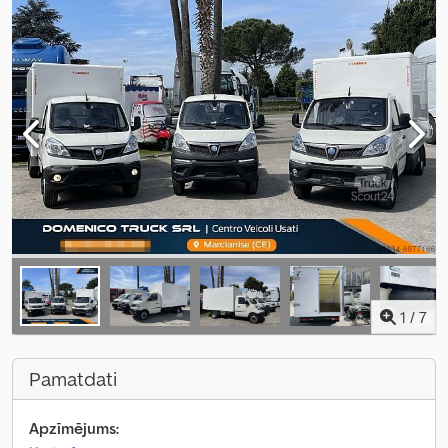
1
/
7
Pamatdati
Apzīmējums: