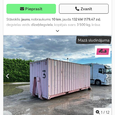
Pieprasīt
Zvanīt
Stāvoklis:
jauns
, nobraukums:
10 km
, jauda:
132 kW (179,47 zs)
,
degvielas veids:
dīzeļdegviela
, kopējais svars:
3 500 kg
, krāsa:
balts
, pārnesuma veids:
mehānisks
, krautuves garums:
4 100 mm
,
iekraušanas vietas platums:
2 100 mm
, iekraušanas telpas
Mazā sludinājuma
augstums:
2 050 mm
, Aprīkojums:
ABS, centrālā atslēga,
elektroniskā stabilitātes programma (ESP), gaisa
kondicionēšana, navigācijas sistēma, paceļamais aizmugurējais
borts
,
1
/
12