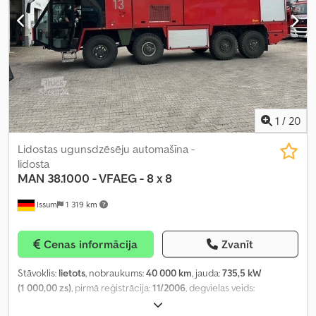
1
/
20
Lidostas ugunsdzēsēju automašīna -
lidosta
MAN
38.1000 - VFAEG - 8 x 8
Issum
1 319 km
Cenas informācija
Zvanīt
Stāvoklis:
lietots
, nobraukums:
40 000 km
, jauda:
735,5 kW
(1 000,00 zs)
, pirmā reģistrācija:
11/2006
, degvielas veids:
dīzeļdegviela
, kopējais svars:
44 000 kg
, asu konfigurācija:
8x8
,