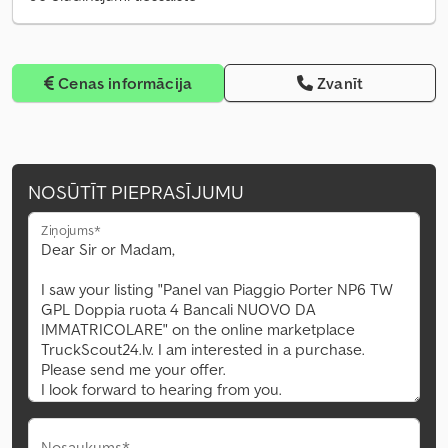
Cenas informācija
Zvanīt
NOSŪTĪT PIEPRASĪJUMU
Ziņojums*
Nosaukums*