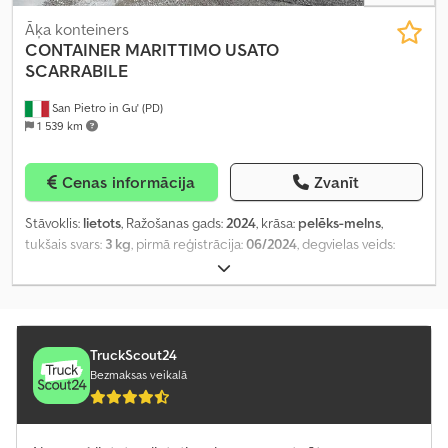
Āķa konteiners
CONTAINER MARITTIMO USATO
SCARRABILE
San Pietro in Gu' (PD)
1 539 km
Cenas informācija
Zvanīt
Stāvoklis:
lietots
, Ražošanas gads:
2024
, krāsa:
pelēks-melns
,
tukšais svars:
3 kg
, pirmā reģistrācija:
06/2024
, degvielas veids:
benzīns
, pārnesuma veids:
mehānisks
,
TruckScout24
Bezmaksas veikalā