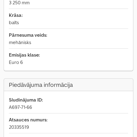
3 250 mm
Krāsa:
balts
Pārnesuma veids:
mehānisks
Emisijas klase:
Euro 6
Piedāvājuma informācija
Sludinājuma ID:
A697-71-66
Atsauces numurs:
20335519