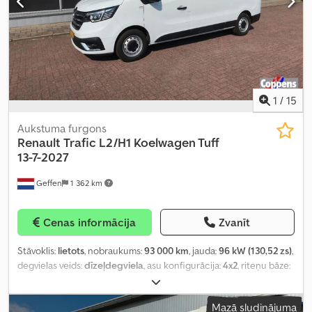
1
/
15
Aukstuma furgons
Renault
Trafic L2/H1 Koelwagen Tuff
13-7-2027
Geffen
1 362 km
Cenas informācija
Zvanīt
Stāvoklis:
lietots
, nobraukums:
93 000 km
, jauda:
96 kW (130,52 zs)
,
degvielas veids:
dīzeļdegviela
, asu konfigurācija:
4x2
, riteņu bāze:
3 500 mm
, degviela:
dīzeļdegviela
, krāsa:
balts
, vadītāja kabīne:
dienas kabīne
, pārnesuma veids:
mehānisks
, pārnesumu skaits:
6
,
Mazā sludinājuma
emisijas klase:
Euro 6
, kopējais garums:
5 480 mm
, kopējais