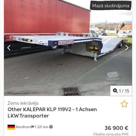
Mazā sludinājuma
1
/
15
Zems iekrāvējs
Other
KALEPAR KLP 119V2 - 1 Achsen
LKW Transporter
36 900 €
Nordhorn
1 221 km
Fiksēta cena plus PVN