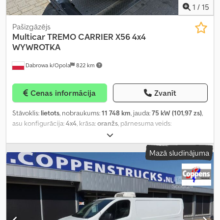
1
/
15
Pašizgāzējs
Multicar
TREMO CARRIER X56 4x4
WYWROTKA
Dabrowa k/Opola
822 km
Cenas informācija
Zvanīt
Stāvoklis:
lietots
, nobraukums:
11 748 km
, jauda:
75 kW (101,97 zs)
,
asu konfigurācija:
4x4
, krāsa:
oranžs
, pārnesuma veids:
automātisks
, emisijas klase:
Euro 5
, Ražošanas gads:
2010
,
Aprīkojums:
ABS
,
Mazā sludinājuma