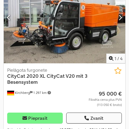
1
/
4
Pielāgota furgonete
CityCat 2020 XL CityCat V20 mit 3
Besensystem
95 000 €
Kirchberg
1 297 km
Fiksēta cena plus PVN
(113 050 € bruto)
Pieprasīt
Zvanīt