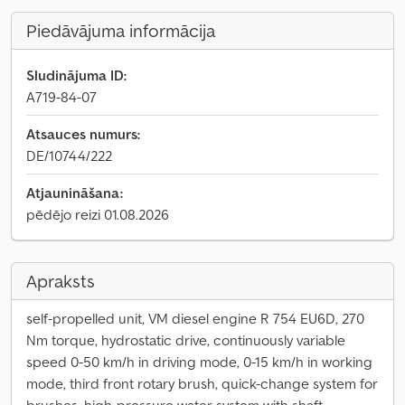
Piedāvājuma informācija
Sludinājuma ID:
A719-84-07
Atsauces numurs:
DE/10744/222
Atjaunināšana:
pēdējo reizi 01.08.2026
Apraksts
self-propelled unit, VM diesel engine R 754 EU6D, 270
Nm torque, hydrostatic drive, continuously variable
speed 0-50 km/h in driving mode, 0-15 km/h in working
mode, third front rotary brush, quick-change system for