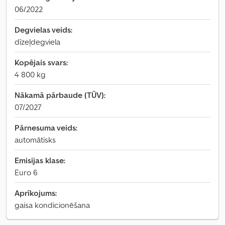
06/2022
Degvielas veids:
dīzeļdegviela
Kopējais svars:
4 800 kg
Nākamā pārbaude (TÜV):
07/2027
Pārnesuma veids:
automātisks
Emisijas klase:
Euro 6
Aprīkojums:
gaisa kondicionēšana