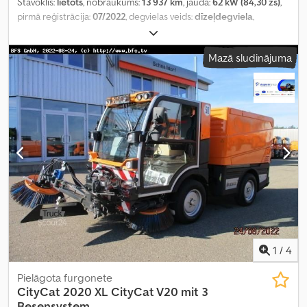
Stāvoklis:
lietots
, nobraukums:
13 937 km
, jauda:
62 kW (84,30 zs)
,
pirmā reģistrācija:
07/2022
, degvielas veids:
dīzeļdegviela
,
kopējais svars:
4 800 kg
, nākamā pārbaude (TÜV):
07/2026
,
pārnesuma veids:
automātisks
, emisijas klase:
Euro 6
, Aprīkojums:
Mazā sludinājuma
gaisa kondicionēšana
,
1
/
4
Pielāgota furgonete
CityCat 2020 XL CityCat V20 mit 3
Besensystem