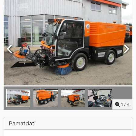
1
/
4
Pamatdati