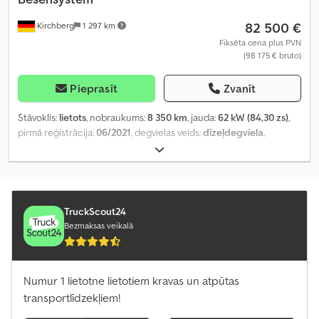
82 500 €
Kirchberg
1 297 km
Fiksēta cena plus PVN
(98 175 € bruto)
Pieprasīt
Zvanīt
Stāvoklis:
lietots
, nobraukums:
8 350 km
, jauda:
62 kW (84,30 zs)
,
pirmā reģistrācija:
06/2021
, degvielas veids:
dīzeļdegviela
,
kopējais svars:
4 800 kg
, nākamā pārbaude (TÜV):
10/2026
,
pārnesuma veids:
automātisks
, emisijas klase:
Euro 6
, Aprīkojums:
gaisa kondicionēšana
,
TruckScout24
Bezmaksas veikalā
Numur 1 lietotne lietotiem kravas un atpūtas
transportlīdzekļiem!