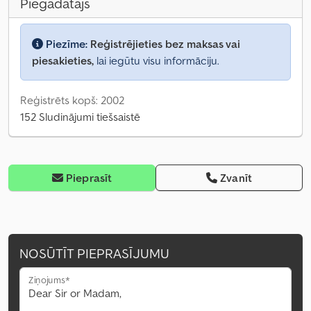
Piegādātājs
Piezīme:
Reģistrējieties bez maksas vai
piesakieties,
lai iegūtu visu informāciju.
Reģistrēts kopš: 2002
152 Sludinājumi tiešsaistē
Pieprasīt
Zvanīt
NOSŪTĪT PIEPRASĪJUMU
Ziņojums*