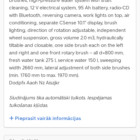
brushes, high-pressure water system with shaft
cleaning, 12 V electrical system, 95 Ah battery, radio-CD
with Bluetooth, reversing camera, work lights on top, air
conditioning, separate CSense 10.1" display, brush
lighting, direction of rotation adjustable, independent
wheel suspension, gross volume 2.0 m3, hydraulically
tiltable and closable, one side brush each on the left
and right and one front rotary brush – all d=800 mm,
fresh water tank 275 l, service water 150 l, sweeping
width 2660 mm, lateral adjustment of both side brushes
(min. 1760 mm to max. 1970 mm).
Dodpfx Aaoh Nz Aiszjkr
Sludinājums tika automātiski tulkots. Iespējamas
tulkošanas kļūdas.
Pieprasīt vairāk informācijas