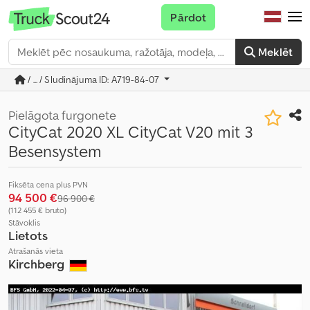
Pārdot
Meklēt
/ ... / Sludinājuma ID: A719-84-07
Pielāgota furgonete
CityCat 2020 XL CityCat V20 mit 3
Besensystem
Fiksēta cena plus PVN
94 500 €
96 900 €
(112 455 € bruto)
Stāvoklis
Lietots
Atrašanās vieta
Kirchberg