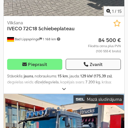
1
/
15
Vilkšana
IVECO
72C18 Schiebeplateau
84 500 €
Bad Lippspringe
1 168 km
Fiksēta cena plus PVN
(100 555 € bruto)
Pieprasīt
Zvanīt
Stāvoklis:
jauns
, nobraukums:
15 km
, jauda:
129 kW (175,39 zs)
,
degvielas veids:
dīzeļdegviela
, kopējais svars:
7 200 kg
, krāsa:
dzeltens
, pārnesuma veids:
mehānisks
, emisijas klase:
Euro 6
,
sēdvietu skaits:
3
, krautuves garums:
6 100 mm
, iekraušanas vietas
Mazā sludinājuma
platums:
2 250 mm
, Aprīkojums:
ABS, centrālā atslēga,
elektroniskā stabilitātes programma (ESP), gaisa
kondicionēšana, kvēpu filtrs, navigācijas sistēma, stāvvietas
sildītājs
,