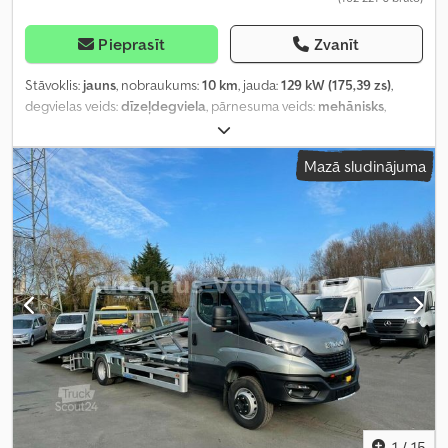
Pieprasīt
Zvanīt
Stāvoklis:
jauns
, nobraukums:
10 km
, jauda:
129 kW (175,39 zs)
,
degvielas veids:
dīzeļdegviela
, pārnesuma veids:
mehānisks
,
kopējais svars:
7 000 kg
, krautuves garums:
6 100 mm
, iekraušanas
vietas platums:
2 220 mm
, emisijas klase:
Euro 6
, krāsa:
pelēks
,
Mazā sludinājuma
sēdvietu skaits:
7
, Aprīkojums:
ABS, centrālā atslēga, elektroniskā
stabilitātes programma (ESP), gaisa kondicionēšana, kvēpu
filtrs, navigācijas sistēma
,
1
/
15