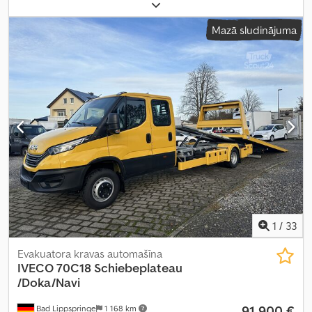
kopējais svars:
7 000 kg
, krautuves garums:
6 100 mm
, iekraušanas
vietas platums:
2 220 mm
, emisijas klase:
Euro 6
, krāsa:
dzeltens
,
Mazā sludinājuma
sēdvietu skaits:
7
, Aprīkojums:
ABS, centrālā atslēga, elektroniskā
stabilitātes programma (ESP), gaisa kondicionēšana, kvēpu
filtrs, navigācijas sistēma
,
1
/
33
Evakuatora kravas automašīna
IVECO
70C18 Schiebeplateau
/Doka/Navi
91 900 €
Bad Lippspringe
1 168 km