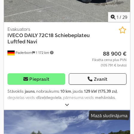
1
/
29
Evakuators
IVECO
DAILY 72C18 Schiebeplateu
Luftfed Navi
88 900 €
Paderborn
1 172 km
Fiksēta cena plus PVN
(105 791 € bruto)
Pieprasīt
Zvanīt
Stāvoklis:
jauns
, nobraukums:
10 km
, jauda:
129 kW (175,39 zs)
,
degvielas veids:
dīzeļdegviela
, pārnesuma veids:
mehānisks
,
kopējais svars:
7 200 kg
, krautuves garums:
6 100 mm
, iekraušanas
vietas platums:
2 180 mm
, emisijas klase:
Euro 6
, krāsa:
dzeltens
,
Mazā sludinājuma
sēdvietu skaits:
3
, Aprīkojums:
ABS, centrālā atslēga, elektroniskā
stabilitātes programma (ESP), gaisa kondicionēšana, kvēpu
filtrs, navigācijas sistēma
,