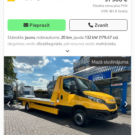
Fiksēta cena plus PVN
(109 361 € bruto)
Pieprasīt
Zvanīt
Stāvoklis:
jauns
, nobraukums:
20 km
, jauda:
132 kW (179,47 zs)
,
degvielas veids:
dīzeļdegviela
, pārnesuma veids:
mehānisks
,
kopējais svars:
7 000 kg
, krautuves garums:
6 100 mm
, iekraušanas
vietas platums:
2 250 mm
, emisijas klase:
Euro 6
, krāsa:
dzeltens
,
Mazā sludinājuma
sēdvietu skaits:
7
, Ražošanas gads:
2024
, Aprīkojums:
ABS, borta
dators, centrālā atslēga, elektroniskā stabilitātes programma
(ESP), gaisa kondicionēšana, gaisa spilvens, kruīza kontrole,
kvēpu filtrs, miglas lukturi, navigācijas sistēma, stūres
pastiprinātājs, vilces kontroles sistēma
,