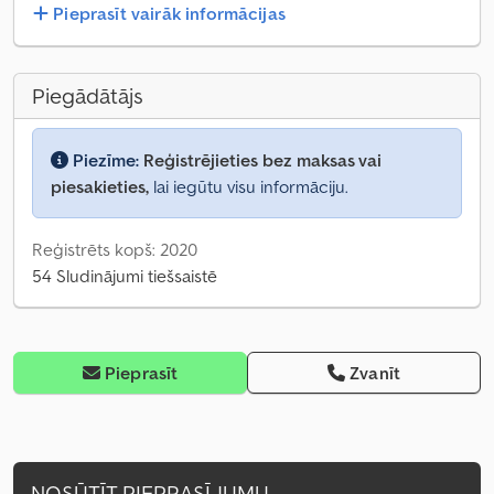
Pieprasīt vairāk informācijas
Piegādātājs
Piezīme:
Reģistrējieties bez maksas vai
piesakieties,
lai iegūtu visu informāciju.
Reģistrēts kopš: 2020
54 Sludinājumi tiešsaistē
Pieprasīt
Zvanīt
NOSŪTĪT PIEPRASĪJUMU