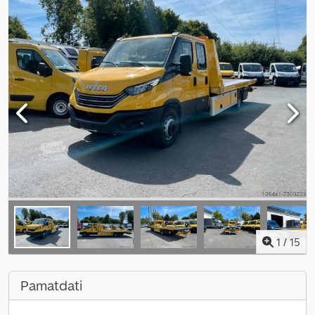
1
/
15
Pamatdati