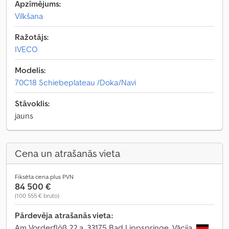
Apzīmējums:
Vilkšana
Ražotājs:
IVECO
Modelis:
70C18 Schiebeplateau /Doka/Navi
Stāvoklis:
jauns
Cena un atrašanās vieta
Fiksēta cena plus PVN
84 500 €
(100 555 € bruto)
Pārdevēja atrašanās vieta:
Am Vorderflöß 22 a, 33175 Bad Lippspringe, Vācija