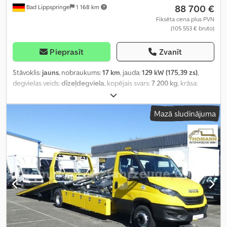
88 700 €
Bad Lippspringe
1 168 km
Fiksēta cena plus PVN
(105 553 € bruto)
Pieprasīt
Zvanīt
Stāvoklis:
jauns
, nobraukums:
17 km
, jauda:
129 kW (175,39 zs)
,
degvielas veids:
dīzeļdegviela
, kopējais svars:
7 200 kg
, krāsa:
balts
, pārnesuma veids:
mehānisks
, emisijas klase:
Euro 6
, sēdvietu
skaits:
3
, krautuves garums:
6 100 mm
, iekraušanas vietas platums:
Mazā sludinājuma
2 180 mm
, Aprīkojums:
ABS, centrālā atslēga, elektroniskā
stabilitātes programma (ESP), gaisa kondicionēšana, kvēpu
filtrs, navigācijas sistēma, stāvvietas sildītājs
,