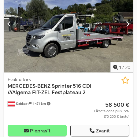
1
/
20
Evakuators
MERCEDES-BENZ
Sprinter 516 CDI
///Algema FIT-ZEL Festplateau 2
58 500 €
Koblach
1 471 km
Fiksēta cena plus PVN
(70 200 € bruto)
Pieprasīt
Zvanīt