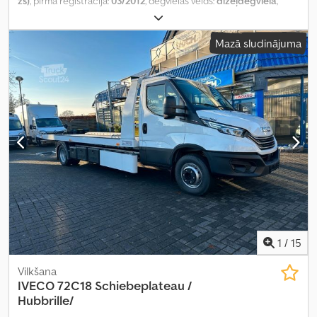
zs)
, pirmā reģistrācija:
03/2012
, degvielas veids:
dīzeļdegviela
,
kopējais svars:
7 490 kg
, krāsa:
melns
, pārnesuma veids:
automātisks
, emisijas klase:
Euro 5
, sēdvietu skaits:
2
, Aprīkojums:
Mazā sludinājuma
gaisa kondicionēšana, stāvvietas sildītājs
,
1
/
15
Vilkšana
IVECO
72C18 Schiebeplateau /
Hubbrille/