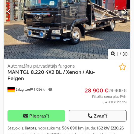
1
/
30
Automašīnu pārvadātājs furgons
MAN
TGL 8.220 4X2 BL / Xenon / Alu-
Felgen
28 900 €
Salzgitter
1 054 km
29 900 €
Fiksēta cena plus PVN
(34 391 € bruto)
Pieprasīt
Zvanīt
Stāvoklis:
lietots
, nobraukums:
584 690 km
, jauda:
162 kW (220,26