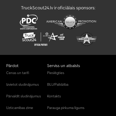
TruckScout24.lv ir oficiālais sponsors:
Pārdot
Serviss un atbalsts
Cenas un tarifi
Pieslēgties
Izvietot sludinājumus
BUJ/Palīdzība
Pārvaldīt sludinājumus
Kontakts
Uzticamības zīme
Parauga pirkuma līgums