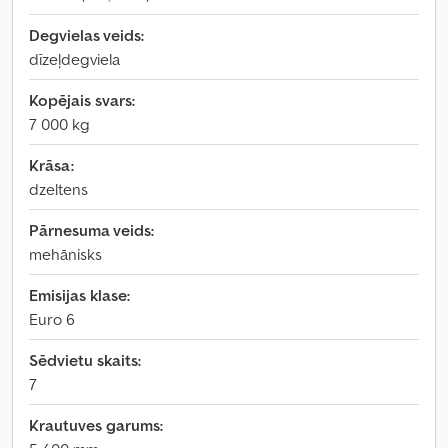
Degvielas veids:
dīzeļdegviela
Kopējais svars:
7 000 kg
Krāsa:
dzeltens
Pārnesuma veids:
mehānisks
Emisijas klase:
Euro 6
Sēdvietu skaits:
7
Krautuves garums: