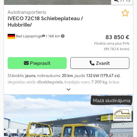
Autotransportieris
IVECO
72C18 Schiebeplateau /
Hubbrille/
83 850 €
Bad Lippspringe
1 168 km
Fiksēta cena plus PVN
(99 782 € bruto)
Pieprasīt
Zvanīt
Stāvoklis:
jauns
, nobraukums:
20 km
, jauda:
132 kW (179,47 zs)
,
degvielas veids:
dīzeļdegviela
, kopējais svars:
7 200 kg
, krāsa:
sudraba
, pārnesuma veids:
mehānisks
, emisijas klase:
Euro 6
,
sēdvietu skaits:
3
, krautuves garums:
6 100 mm
, iekraušanas vietas
Mazā sludinājuma
platums:
2 300 mm
, Aprīkojums:
ABS, centrālā atslēga,
elektroniskā stabilitātes programma (ESP), gaisa
kondicionēšana, kvēpu filtrs, stāvvietas sildītājs
,