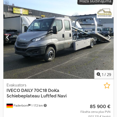
Mazā sludinājuma
1
/
29
Evakuators
IVECO
DAILY 70C18 DoKa
Schiebeplateau Luftfed Navi
85 900 €
Paderborn
1 172 km
Fiksēta cena plus PVN
(102 221 € bruto)