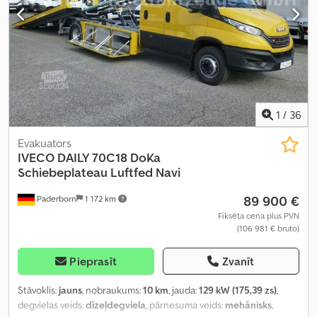
1
/
36
Evakuators
IVECO
DAILY 70C18 DoKa
Schiebeplateau Luftfed Navi
89 900 €
Paderborn
1 172 km
Fiksēta cena plus PVN
(106 981 € bruto)
Pieprasīt
Zvanīt
Stāvoklis:
jauns
, nobraukums:
10 km
, jauda:
129 kW (175,39 zs)
,
degvielas veids:
dīzeļdegviela
, pārnesuma veids:
mehānisks
,