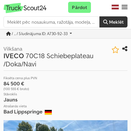
Pārdot
Meklēt
/ ... / Sludinājuma ID: A730-92-33
Vilkšana
IVECO
70C18 Schiebeplateau
/Doka/Navi
Fiksēta cena plus PVN
84 500 €
(100 555 € bruto)
Stāvoklis
Jauns
Atrašanās vieta
Bad Lippspringe