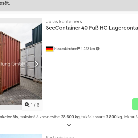
esēt.
Jūras konteiners
SeeContainer 40 Fuß HC Lagerconta
Neuenkirchen
1 222 km
1
/
6
unkcionāls
, maksimālā kravnesība:
28 600 kg
, tukšais svars:
3 800 kg
, iekrau
Kasti piekabe