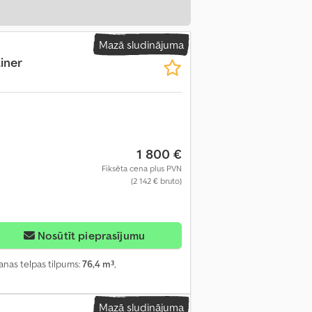
Mazā sludinājuma
iner
1 800 €
Fiksēta cena plus PVN
(2 142 € bruto)
Nosūtīt pieprasījumu
šanas telpas tilpums:
76,4 m³
,
Mazā sludinājuma