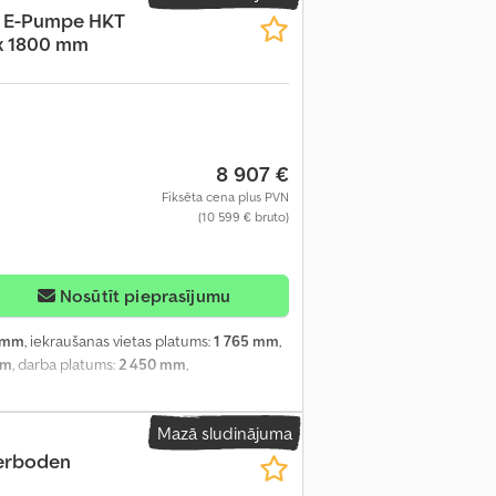
t E-Pumpe HKT
5 x 1800 mm
8 907 €
Fiksēta cena plus PVN
(10 599 € bruto)
Nosūtīt pieprasījumu
 mm
, iekraušanas vietas platums:
1 765 mm
,
mm
, darba platums:
2 450 mm
,
Mazā sludinājuma
terboden