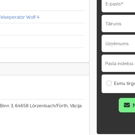
E-pasts*
felseperator Wolf 4
Tālrunis
Uzņēmums
Pasta indekss 
Esmu tirgo
 Binn 3, 64658 Lörzenbach/Fürth, Vācija