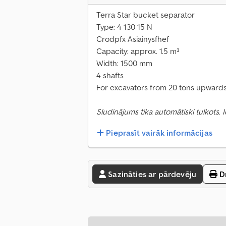
Terra Star bucket separator
Type: 4 130 15 N
Crodpfx Asiainysfhef
Capacity: approx. 1.5 m³
Width: 1500 mm
4 shafts
For excavators from 20 tons upward
Sludinājums tika automātiski tulkots.
Pieprasīt vairāk informācijas
Sazināties ar pārdevēju
Dr