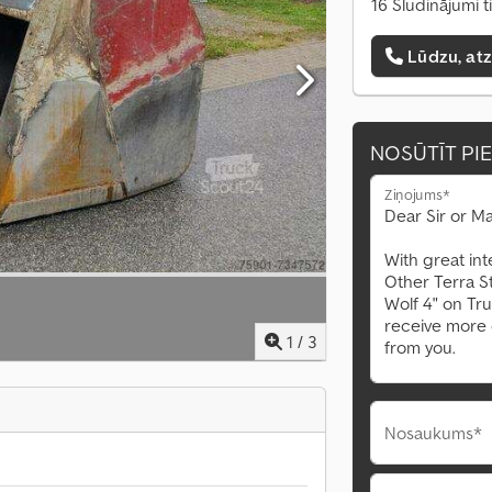
16 Sludinājumi t
Lūdzu, at
NOSŪTĪT PI
Ziņojums*
1
/
3
Nosaukums*