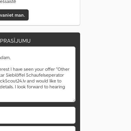
iešsaistē
zvaniet man.
EPRASĪJUMU