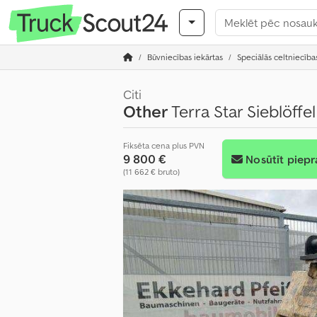
Būvniecības iekārtas
Speciālās celtniecība
Citi
Other
Terra Star Sieblöffe
Fiksēta cena plus PVN
9 800 €
Nosūtīt piepr
(11 662 € bruto)