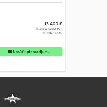
13 400 €
Fiksēta cena plus PVN
(15 946 € bruto)
Nosūtīt pieprasījumu