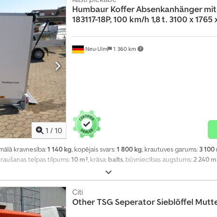
Humbaur
Koffer Absenkanhänger mi
183117-18P, 100 km/h 1,8 t. 3100 x 176
Neu-Ulm
1 360 km
1
/
10
imālā kravnesība:
1 140 kg
, kopējais svars:
1 800 kg
, krautuves garums:
3 100
ekraušanas telpas tilpums:
10 m³
, krāsa:
balts
, būvniecības augstums:
2 240 
Citi
Other
TSG Seperator Sieblöffel Mut