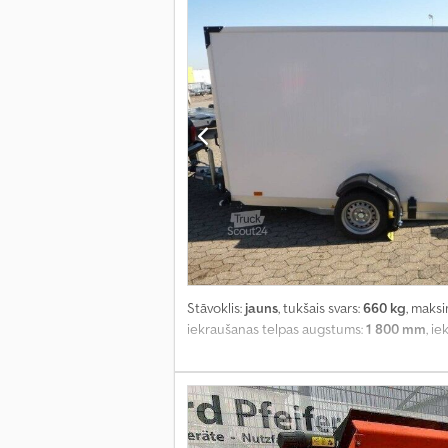
Stāvoklis:
jauns
, tukšais svars:
660 kg
, maks
iekraušanas telpas augstums:
1 800 mm
, i