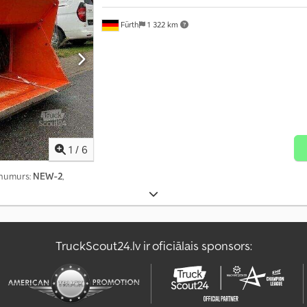
Fürth
1 322 km
1
/
6
a numurs:
NEW-2
,
TruckScout24.lv ir oficiālais sponsors: