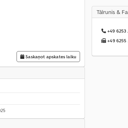
Tālrunis & F
+49 6253 .
+49 6255 .
Saskaņot apskates laiku
025