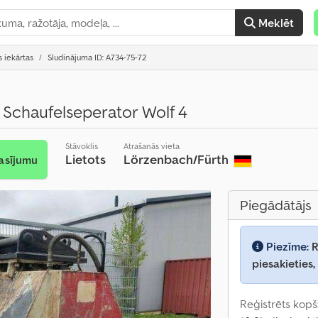
Meklēt
s iekārtas
Sludinājuma ID: A734-75-72
l Schaufelseperator Wolf 4
Stāvoklis
Atrašanās vieta
Lietots
Lörzenbach/Fürth
asījumu
Piegādātājs
Piezīme:
R
piesakieties,
Reģistrēts kopš