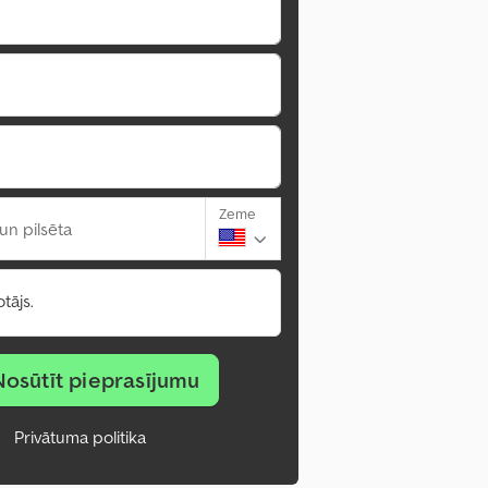
Zeme
un pilsēta
tājs.
Nosūtīt pieprasījumu
Privātuma politika