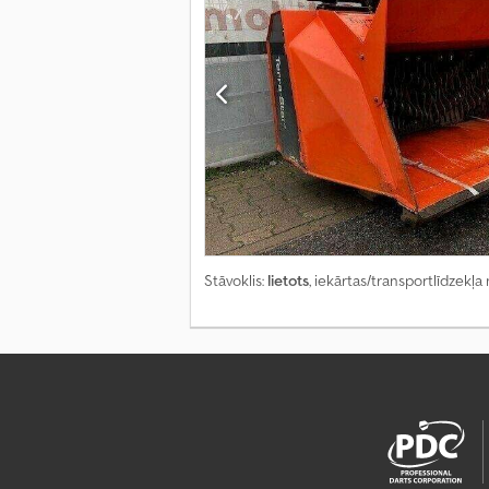
Stāvoklis:
lietots
, iekārtas/transportlīdzekļ