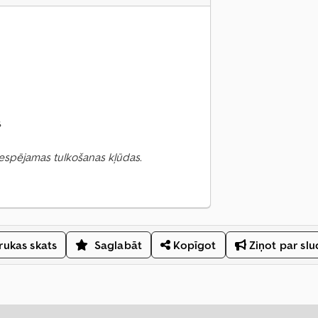
s
 Iespējamas tulkošanas kļūdas.
ukas skats
Saglabāt
Kopīgot
Ziņot par sl