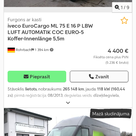
1
/
9
Furgons ar kasti
iveco
EuroCargo ML 75 E 16 P LBW
LUFT AUTOMATIK COC EURO-5
Koffer-Innenlänge 5,5m
4 400 €
Rohrbach
1 394 km
Fiksēta cena plus PVN
(5 236 € bruto)
Pieprasīt
Zvanīt
Stāvoklis:
lietots
, nobraukums:
265 148 km
, jauda:
118 kW (160,44
zs)
, pirmā reģistrācija:
08/2013
, degvielas veids:
dīzeļdegviela
,
tukšais svars:
5 080 kg
, maksimālā kravnesība:
2 410 kg
, kopējais
svars:
7 490 kg
, asu konfigurācija:
4x2
, riteņu bāze:
3 690 mm
,
Mazā sludinājuma
degviela:
dīzeļdegviela
, krāsa:
dzeltens
, vadītāja kabīne:
cits
,
pārnesuma veids:
automātisks
, emisijas klase:
Euro 5
, piekares
sistēma:
cits
, sēdvietu skaits:
2
, kopējais garums:
7 300 mm
,
krautuves garums:
5 498 mm
, iekraušanas vietas platums:
2 447