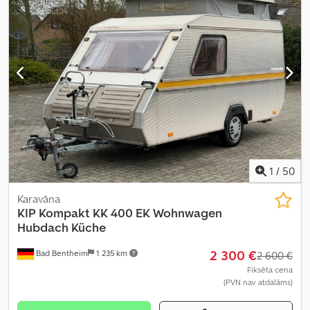
9,1 l/100 km
, degvielas patēriņš (kombinētais):
9,9 l/100 km
, krāsa:
dzeltens
, vadītāja kabīne:
cits
, pārnesuma veids:
automātisks
,
emisijas klase:
Euro 5
, piekares sistēma:
cits
, sēdvietu skaits:
4
,
kopējais garums:
6 450 mm
, krautuves garums:
2 600 mm
,
iekraušanas vietas platums:
1 500 mm
, iekraušanas telpas
augstums:
1 800 mm
, Ražošanas gads:
2013
, būvniecības
augstums:
2 980 mm
, Aprīkojums:
ABS, centrālā atslēga,
elektroniskā stabilitātes programma (ESP), gaisa
kondicionēšana, gaisa spilvens, imobilaizersistēma, kvēpu filtrs,
vilces kontroles sistēma
,
1
/
50
Karavāna
KIP
Kompakt KK 400 EK Wohnwagen
Hubdach Küche
2 300 €
Bad Bentheim
1 235 km
2 600 €
Fiksēta cena
(PVN nav atdalāms)