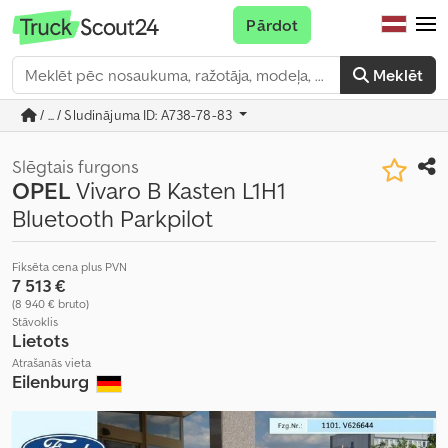
Pārdot
Meklēt
/ ... / Sludinājuma ID: A738-78-83
Slēgtais furgons
OPEL
Vivaro B Kasten L1H1
Bluetooth Parkpilot
Fiksēta cena plus PVN
7 513 €
(8 940 € bruto)
Stāvoklis
Lietots
Atrašanās vieta
Eilenburg