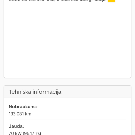
Tehniskā informācija
Nobraukums:
133 081 km
Jauda:
70 kW (95,17 zs)