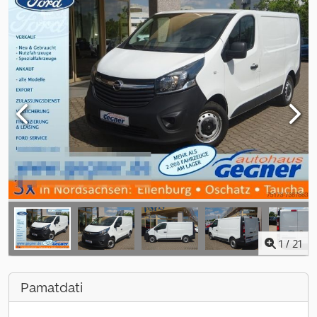
1
/
21
Pamatdati