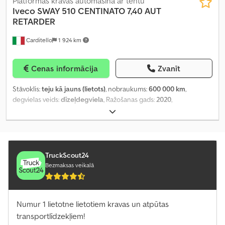
Platformas kravas automašīna ar tentu
Iveco
SWAY 510 CENTINATO 7,40 AUT
RETARDER
Carditello
1 924 km
Cenas informācija
Zvanīt
Stāvoklis:
teju kā jauns (lietots)
, nobraukums:
600 000 km
,
degvielas veids:
dīzeļdegviela
, Ražošanas gads:
2020
,
TruckScout24
Bezmaksas veikalā
Numur 1 lietotne lietotiem kravas un atpūtas
transportlīdzekļiem!