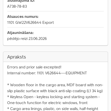
Sludinājuma ID:
A738-78-83
Atsauces numurs:
1101. GW22V626644 Export
Atjaunināšana:
pēdējo reizi 23.06.2026
Apraksts
Errors and prior sale excepted!
Internal number: 1101. V626644----EQUIPMENT
* Wooden floor in the cargo area, MDF board with non-
slip plastic surface with black anti-slip coating (L1 34 kg)
* Keyless Open - keyless locking and starting system -
One-touch function for electric windows, front
* Cargo area linings, plastic, on side walls, half-height