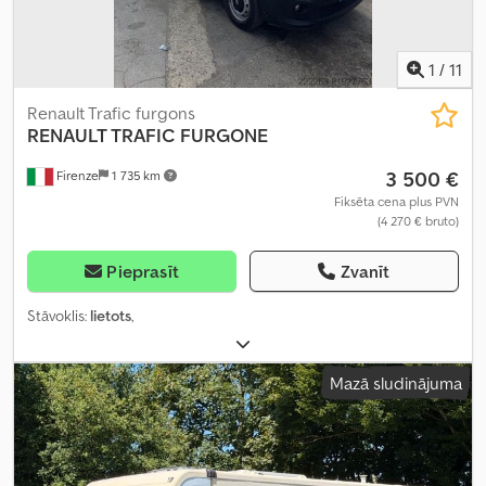
1
/
11
Renault Trafic furgons
RENAULT TRAFIC
FURGONE
3 500 €
Firenze
1 735 km
Fiksēta cena plus PVN
(4 270 € bruto)
Pieprasīt
Zvanīt
Stāvoklis:
lietots
,
Mazā sludinājuma