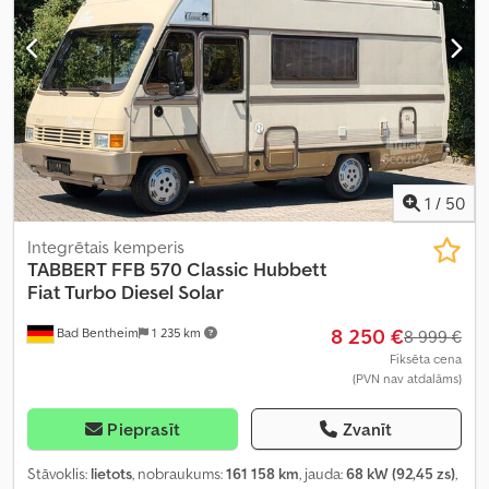
1
/
50
Integrētais kemperis
TABBERT
FFB 570 Classic Hubbett
Fiat Turbo Diesel Solar
8 250 €
Bad Bentheim
1 235 km
8 999 €
Fiksēta cena
(PVN nav atdalāms)
Pieprasīt
Zvanīt
Stāvoklis:
lietots
, nobraukums:
161 158 km
, jauda:
68 kW (92,45 zs)
,