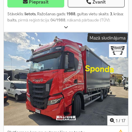
Pieprasīt
Zvanīt
Stāvoklis:
lietots
, Ražošanas gads:
1988
, gultas vietu skaits:
3
, krāsa:
balts
, pirmā reģistrācija:
04/1988
, nākamā pārbaude (TÜV):
03/2028
, asu konfigurācija:
1 ass
, kopējais svars:
850 kg
,
Mazā sludinājuma
1
/
17