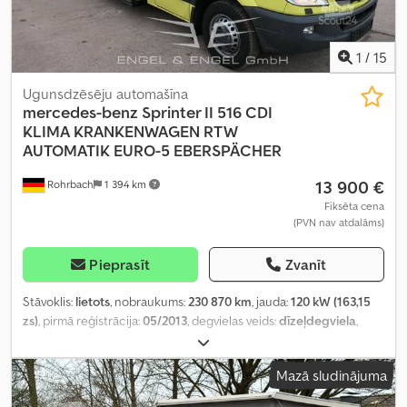
1
/
15
Ugunsdzēsēju automašīna
mercedes-benz
Sprinter II 516 CDI
KLIMA KRANKENWAGEN RTW
AUTOMATIK EURO-5 EBERSPÄCHER
13 900 €
Rohrbach
1 394 km
Fiksēta cena
(PVN nav atdalāms)
Pieprasīt
Zvanīt
Stāvoklis:
lietots
, nobraukums:
230 870 km
, jauda:
120 kW (163,15
zs)
, pirmā reģistrācija:
05/2013
, degvielas veids:
dīzeļdegviela
,
tukšais svars:
4 285 kg
, maksimālā kravnesība:
715 kg
, kopējais
svars:
5 000 kg
, asu konfigurācija:
4x2
, riteņu bāze:
3 665 mm
,
Mazā sludinājuma
degviela:
dīzeļdegviela
, CO₂ izmeši:
262 g/km
, degvielas patēriņš
(pilsētas režīms):
11,3 l/100 km
, degvielas patēriņš (ārpus pilsētas):