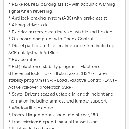
* ParkPilot, rear parking assist - with acoustic warning
signal when reversing
* Anti-lock braking system (ABS) with brake assist
* Airbag, driver side
* Exterior mirrors, electrically adjustable and heated
* On-board computer with Check Control
* Diesel particulate filter, maintenance-free including
SCR catalyst with AdBlue
* Rev counter
* ESP, electronic stability program - Electronic
differential lock (TC) - Hill start assist (HSA) - Trailer
stability program (TSP) - Load Adaptive Control (LAC) -
Active roll-over protection (ARP)
* Seats: Driver's seat adjustable in length, height and
inclination including armrest and lumbar support
* Window lifts, electric
* Doors: Hinged doors, sheet metal, rear, 180°
* Transmission: 6-speed manual transmission
* Paintwork: Solid color