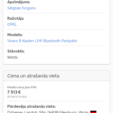
Apzīmējums:
Slēgtais furgons
Ražotājs:
OPEL
Modelis:
Vivaro B Kasten L1H1 Bluetooth Parkpilot
Stāvoklis:
lietots
Cena un atrašanās vieta
Fiksēta cena plus PVN
7 513 €
(8 940 € bruto)
Pārdevēja atrašanās vieta:
Dübener Landstr. 59a, 04838 Eilenburg, Vācija