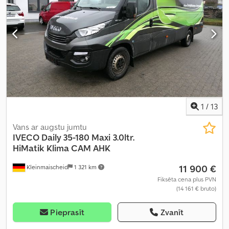
mm
, iekraušanas telpas augstums:
2 125 mm
, Ražošanas gads:
2013
, būvniecības augstums:
3 260 mm
, Aprīkojums:
ABS, borta
dators, paceļamais aizmugurējais borts
,
1
/
13
Vans ar augstu jumtu
IVECO
Daily 35-180 Maxi 3.0ltr.
HiMatik Klima CAM AHK
11 900 €
Kleinmaischeid
1 321 km
Fiksēta cena plus PVN
(14 161 € bruto)
Pieprasīt
Zvanīt