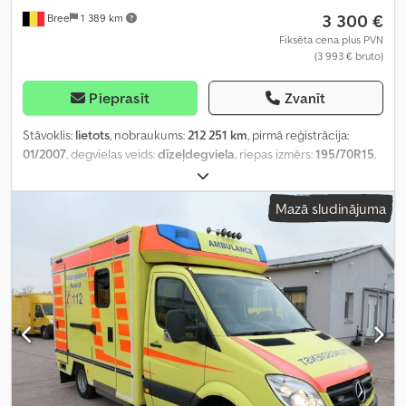
3 300 €
Bree
1 389 km
Fiksēta cena plus PVN
(3 993 € bruto)
Pieprasīt
Zvanīt
Stāvoklis:
lietots
, nobraukums:
212 251 km
, pirmā reģistrācija:
01/2007
, degvielas veids:
dīzeļdegviela
, riepas izmērs:
195/70R15
,
riepu stāvoklis:
25 procenti
, degviela:
dīzeļdegviela
, piekares
sistēma:
tērauds
, kopējais garums:
5 300 mm
, kopējais augstums:
Mazā sludinājuma
2 500 mm
, krautuves garums:
2 800 mm
, iekraušanas vietas
platums:
1 600 mm
, iekraušanas telpas augstums:
1 800 mm
,
Ražošanas gads:
2007
,