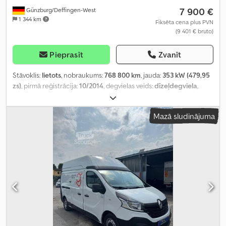
7 900 €
Günzburg/Deffingen-West
1 344 km
Fiksēta cena plus PVN
(9 401 € bruto)
Pieprasīt
Zvanīt
Stāvoklis:
lietots
, nobraukums:
768 800 km
, jauda:
353 kW (479,95
zs)
, pirmā reģistrācija:
10/2014
, degvielas veids:
dīzeļdegviela
,
kopējais svars:
26 000 kg
, asu konfigurācija:
3 asis
, bremzes:
retardētājs
, krāsa:
zils
, pārnesuma veids:
automātisks
, emisijas
Mazā sludinājuma
klase:
Euro 6
, kopējais platums:
2 500 mm
, kopējais augstums:
3 900 mm
, Aprīkojums:
ABS, bija avārijā, gaisa kondicionēšana,
kvēpu filtrs, stāvvietas sildītājs
,