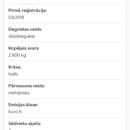
Pirmā reģistrācija:
03/2018
Degvielas veids:
dīzeļdegviela
Kopējais svars:
2 800 kg
Krāsa:
balts
Pārnesuma veids:
mehānisks
Emisijas klase:
Euro 6
Sēdvietu skaits: