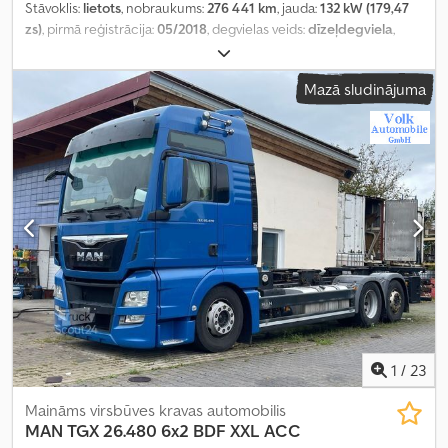
Stāvoklis:
lietots
, nobraukums:
276 441 km
, jauda:
132 kW (179,47
zs)
, pirmā reģistrācija:
05/2018
, degvielas veids:
dīzeļdegviela
,
kopējais svars:
3 500 kg
, krāsa:
pelēks
, pārnesuma veids:
automātisks
, emisijas klase:
Euro 6
, krautuves garums:
4 500 mm
,
Mazā sludinājuma
iekraušanas vietas platums:
1 800 mm
, iekraušanas telpas
augstums:
1 900 mm
, Aprīkojums:
ABS, gaisa kondicionēšana,
kvēpu filtrs
,
1
/
23
Maināms virsbūves kravas automobilis
MAN
TGX 26.480 6x2 BDF XXL ACC