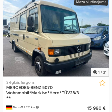
Mazā sludinājuma
1
/
31
Slēgtais furgons
MERCEDES-BENZ
507D
Wohnmobil*Markise*Herd*TÜV28/3
**
15 990 €
Neuss
1 325 km