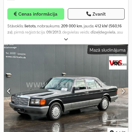
Cenas informācija
Zvanīt
Stāvoklis:
lietots
, nobraukums:
209 000 km
, jauda:
412 kW (560,16
zs)
, pirmā reģistrācija:
09/2013
, degvielas veids:
dīzeļdegviela
, asu
konfigurācija:
3 asis
, bremzes:
retardētājs
, krāsa:
sarkans
,
pārnesuma veids:
daļēji automātisks
, emisijas klase:
Euro 5
,
Mazā sludinājuma
iekraušanas telpas tilpums:
20 m³
, Aprīkojums:
ABS, celtnis,
elektroniskā stabilitātes programma (ESP), gaisa
kondicionēšana, kompresors, navigācijas sistēma, stāvvietas
sildītājs
,