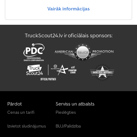
Vairāk informācijas
TruckScout24.lv ir oficiālais sponsors:
Pārdot
Serviss un atbalsts
Cenas un tarifi
Pieslēgties
Izvietot sludinājumus
BUJ/Palīdzība