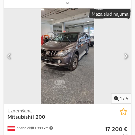
kopējais svars:
8 600 kg
, asu konfigurācija:
2 asis
, krāsa:
sudraba
,
pārnesuma veids:
mehānisks
, emisijas klase:
euro1
,
Mazā sludinājuma
1
/
5
Uzņemšana
Mitsubishi
l 200
17 200 €
Innsbruck
1 393 km