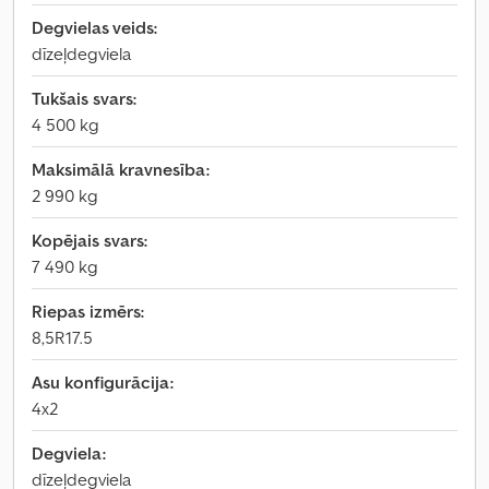
Degvielas veids:
dīzeļdegviela
Tukšais svars:
4 500 kg
Maksimālā kravnesība:
2 990 kg
Kopējais svars:
7 490 kg
Riepas izmērs:
8,5R17.5
Asu konfigurācija:
4x2
Degviela:
dīzeļdegviela