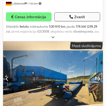
Lübbecke
1 144 km
Cenas informācija
Zvanīt
Stāvoklis:
lietots
, nobraukums:
530 610 km
, jauda:
176 kW (239,29
zs)
, pirmā reģistrācija:
02/2008
, degvielas veids:
dīzeļdegviela
, asu
konfigurācija:
4x2
, degviela:
dīzeļdegviela
, krāsa:
balts
, pārnesuma
veids:
mehānisks
, emisijas klase:
Euro 4
, Ražošanas gads:
2008
,
Mazā sludinājuma
Aprīkojums:
ABS, EBS (Elektroniskā bremžu sistēma), celtnis,
gaisa kondicionēšana, kruīza kontrole, piekabes sakabe
,