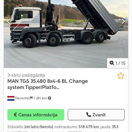
1
/
15
3-sānu pašizgāzējs
MAN
TGS 35.480 8x4-6 BL Change
system Tipper/Platfo...
Deventer
1 291 km
Cenas informācija
Zvanīt
Stāvoklis:
ļoti labs (lietots)
, nobraukums:
518 479 km
, jauda:
353