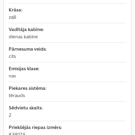
Krāsa:
zaļš
Vadītāja kabīne:
dienas kabīne
Pārnesuma veids:
cits
Emisijas klase:
nav
Piekares sistēma:
tērauds
Sēdvietu skaits:
2
Priekšējās riepas izmērs:
8,5R17.5