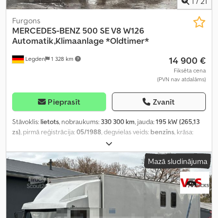
1
/
21
Furgons
MERCEDES-BENZ
500 SE V8 W126
Automatik,Klimaanlage *Oldtimer*
14 900 €
Legden
1 328 km
Fiksēta cena
(PVN nav atdalāms)
Pieprasīt
Zvanīt
Stāvoklis:
lietots
, nobraukums:
330 300 km
, jauda:
195 kW (265,13
zs)
, pirmā reģistrācija:
05/1988
, degvielas veids:
benzīns
, krāsa:
melns
, pārnesuma veids:
automātisks
, Aprīkojums:
ABS, gaisa
kondicionēšana
,
Mazā sludinājuma