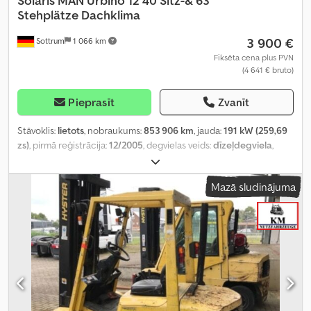
Solaris
MAN Urbino 12 40 Sitz-& 63
Stehplätze Dachklima
3 900 €
Sottrum
1 066 km
Fiksēta cena plus PVN
(4 641 € bruto)
Pieprasīt
Zvanīt
Stāvoklis:
lietots
, nobraukums:
853 906 km
, jauda:
191 kW (259,69
zs)
, pirmā reģistrācija:
12/2005
, degvielas veids:
dīzeļdegviela
,
sēdvietu skaits:
40
, pārnesuma veids:
automātisks
, asu
konfigurācija:
4x2
, tukšais svars:
11 700 kg
, maksimālā kravnesība:
Mazā sludinājuma
6 300 kg
, kopējais svars:
18 000 kg
, emisijas klase:
Euro 4
, krāsa:
sudraba
, bremzes:
retardētājs
, piekares sistēma:
gaiss
, vadītāja
kabīne:
dienas kabīne
, Aprīkojums:
ABS, borta dators, gaisa
kondicionēšana, kabīne, kvēpu filtrs, stāvvietas sildītājs, stūres
pastiprinātājs
,