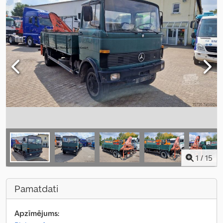
1
/
15
Pamatdati
Apzīmējums: