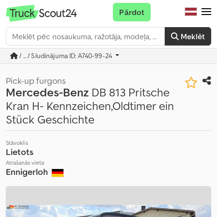
Pārdot
Meklēt
/ ... / Sludinājuma ID: A740-99-24
Pick-up furgons
Mercedes-Benz
DB 813 Pritsche
Kran H- Kennzeichen,Oldtimer ein
Stück Geschichte
Stāvoklis
Lietots
Atrašanās vieta
Ennigerloh