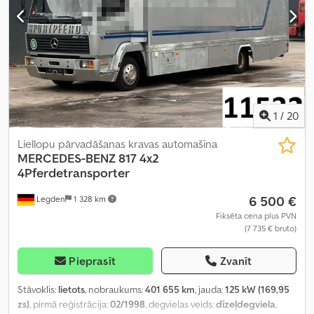
1
/
20
Liellopu pārvadāšanas kravas automašīna
MERCEDES-BENZ
817 4x2
4Pferdetransporter
6 500 €
Legden
1 328 km
Fiksēta cena plus PVN
(7 735 € bruto)
Pieprasīt
Zvanīt
Stāvoklis:
lietots
, nobraukums:
401 655 km
, jauda:
125 kW (169,95
zs)
, pirmā reģistrācija:
02/1998
, degvielas veids:
dīzeļdegviela
,