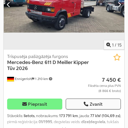
1
/
15
Trīspusēja pašizgāzēja furgons
Mercedes-Benz
611 D Meiller Kipper
Tüv 2026
7 450 €
Ennigerloh
1 210 km
Fiksēta cena plus PVN
(8 866 € bruto)
Pieprasīt
Zvanīt
Stāvoklis:
lietots
, nobraukums:
173 791 km
, jauda:
77 kW (104,69 zs)
,
pirmā reģistrācija:
01/1995
, degvielas veids:
dīzeļdegviela
, tukšais
svars:
3 255 kg
, maksimālā kravnesība:
2 345 kg
, kopējais svars: