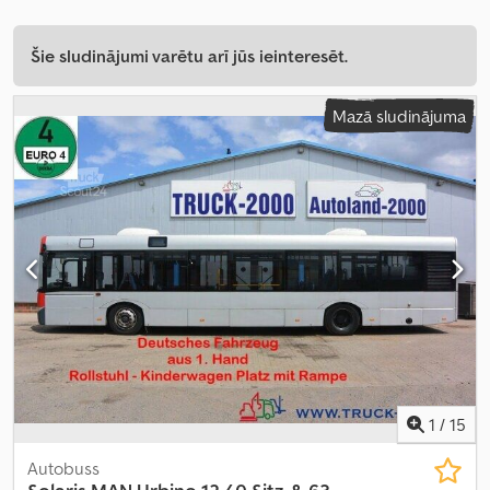
Šie sludinājumi varētu arī jūs ieinteresēt.
Mazā sludinājuma
1
/
15
Autobuss