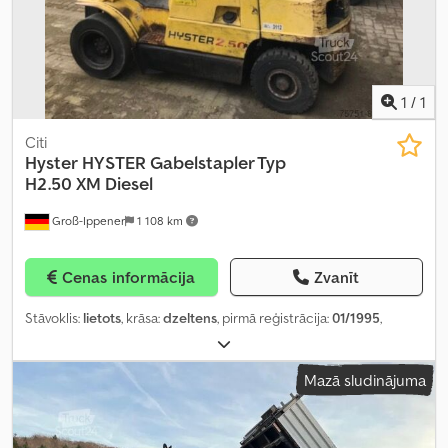
1
/
1
Citi
Hyster
HYSTER Gabelstapler Typ
H2.50 XM Diesel
Groß-Ippener
1 108 km
Cenas informācija
Zvanīt
Stāvoklis:
lietots
, krāsa:
dzeltens
, pirmā reģistrācija:
01/1995
,
Mazā sludinājuma