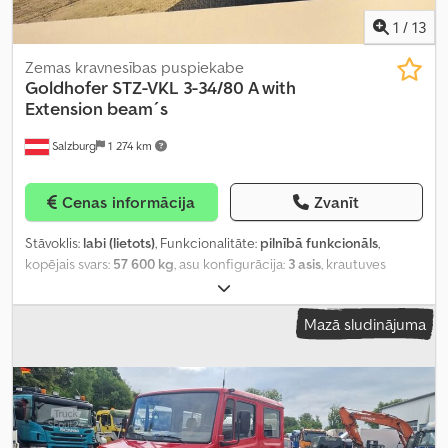
1
/
13
Zemas kravnesības puspiekabe
Goldhofer
STZ-VKL 3-34/80 A with
Extension beam´s
Salzburg
1 274 km
Cenas informācija
Zvanīt
Stāvoklis:
labi (lietots)
, Funkcionalitāte:
pilnībā funkcionāls
,
kopējais svars:
57 600 kg
, asu konfigurācija:
3 asis
, krautuves
garums:
7 240 mm
, iekraušanas vietas platums:
2 750 mm
,
iekraušanas telpas augstums:
945 mm
, krāsa:
zils
, Ražošanas gads:
Mazā sludinājuma
2008
,