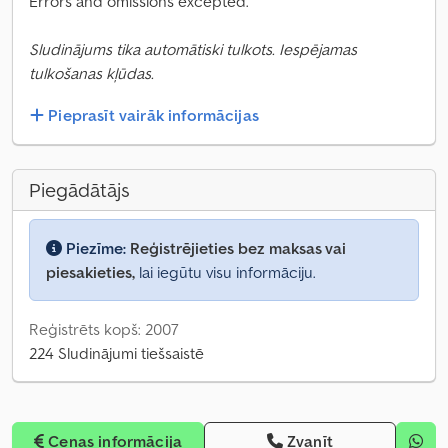
Errors and omissions excepted.
Sludinājums tika automātiski tulkots. Iespējamas
tulkošanas kļūdas.
Pieprasīt vairāk informācijas
Piegādātājs
Piezīme:
Reģistrējieties bez maksas vai
piesakieties,
lai iegūtu visu informāciju.
Reģistrēts kopš: 2007
224 Sludinājumi tiešsaistē
Cenas informācija
Zvanīt