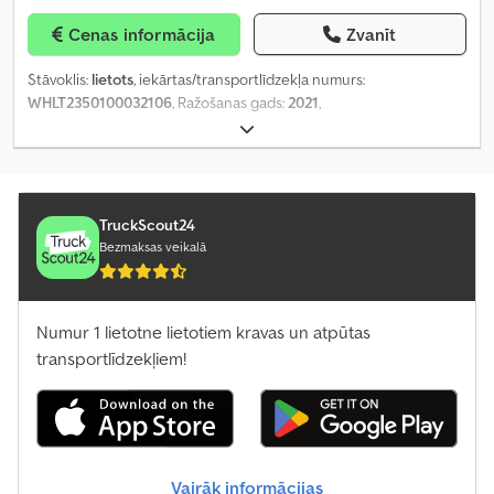
Cenas informācija
Zvanīt
Stāvoklis:
lietots
, iekārtas/transportlīdzekļa numurs:
WHLT2350100032106
, Ražošanas gads:
2021
,
TruckScout24
Bezmaksas veikalā
Numur 1 lietotne lietotiem kravas un atpūtas
transportlīdzekļiem!
Vairāk informācijas