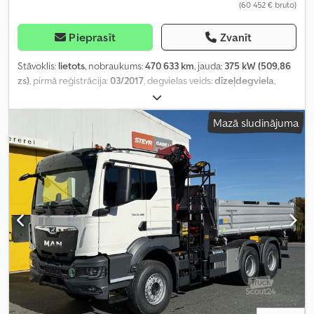
(60 452 € bruto)
Pieprasīt
Zvanīt
Stāvoklis:
lietots
, nobraukums:
470 633 km
, jauda:
375 kW (509,86
zs)
, pirmā reģistrācija:
03/2017
, degvielas veids:
dīzeļdegviela
,
kopējais svars:
26 000 kg
, asu konfigurācija:
3 asis
, bremzes:
retardētājs
, krāsa:
dzeltens
, pārnesuma veids:
automātisks
,
Mazā sludinājuma
emisijas klase:
Euro 6
, iekraušanas telpas tilpums:
17 m³
, krautuves
garums:
6 560 mm
, iekraušanas vietas platums:
2 460 mm
,
iekraušanas telpas augstums:
1 060 mm
, Aprīkojums:
gaisa
kondicionēšana, navigācijas sistēma, stāvvietas sildītājs
,