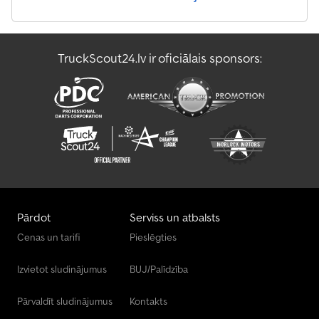
TruckScout24.lv ir oficiālais sponsors:
Pārdot
Serviss un atbalsts
Cenas un tarifi
Pieslēgties
Izvietot sludinājumus
BUJ/Palīdzība
Pārvaldīt sludinājumus
Kontakts