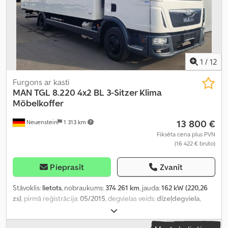
1
/
12
Furgons ar kasti
MAN
TGL 8.220 4x2 BL 3-Sitzer Klima
Möbelkoffer
13 800 €
Neuenstein
1 313 km
Fiksēta cena plus PVN
(16 422 € bruto)
Pieprasīt
Zvanīt
Stāvoklis:
lietots
, nobraukums:
374 261 km
, jauda:
162 kW (220,26
zs)
, pirmā reģistrācija:
05/2015
, degvielas veids:
dīzeļdegviela
,
kopējais svars:
7 490 kg
, krāsa:
balts
, pārnesuma veids:
mehānisks
,
emisijas klase:
Euro 6
, sēdvietu skaits:
3
, iekraušanas telpas tilpums: