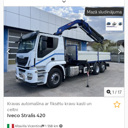
garums:
4 100 mm
, iekraušanas vietas platums:
1 850 mm
,
iekraušanas telpas augstums:
350 mm
, iekraušanas telpas tilpums:
Mazā sludinājuma
3,1 m³
, krāsa:
pelēks
, būvniecības augstums:
1 000 mm
, darba
platums:
1 913 mm
,
1
/
17
Kravas automašīna ar fiksētu kravu kasti un
celtni
Iveco
Stralis 420
Altavilla Vicentina
1 558 km