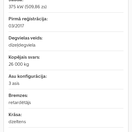
375 kW (509,86 zs)
Pirmā reģistrācija:
03/2017
Degvielas veids:
dīzeļdegviela
Kopējais svars:
26 000 kg
Asu konfigurācija:
3 asis
Bremzes:
retardētājs
Krāsa:
dzeltens