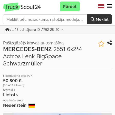
Pārdot
Meklēt
/ ... / Sludinājuma ID: A752-28-20
Pašizgāzējs kravas automašīna
MERCEDES-BENZ
2551 6x2*4
Actros Lenk BigSpace
Schwarzmüller
Fiksēta cena plus PVN
50 800 €
(60 452 € bruto)
Stāvoklis
Lietots
Atrašanās vieta
Neuenstein