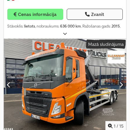
Cenas informācija
Zvanīt
Stāvoklis:
lietots
, nobraukums:
636 000 km
, Ražošanas gads:
2015
,
Mazā sludinājuma
1
/
15