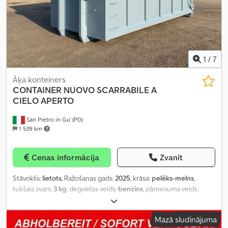
1
/
7
Āķa konteiners
CONTAINER NUOVO SCARRABILE A
CIELO APERTO
San Pietro in Gu' (PD)
1 539 km
Cenas informācija
Zvanīt
Stāvoklis:
lietots
, Ražošanas gads:
2025
, krāsa:
pelēks-melns
,
tukšais svars:
3 kg
, degvielas veids:
benzīns
, pārnesuma veids:
mehānisks
,
Mazā sludinājuma