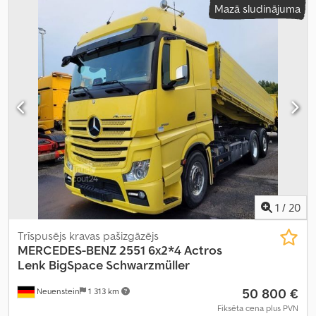
Mazā sludinājuma
1
/
20
Trīspusējs kravas pašizgāzējs
MERCEDES-BENZ
2551 6x2*4 Actros
Lenk BigSpace Schwarzmüller
50 800 €
Neuenstein
1 313 km
Fiksēta cena plus PVN