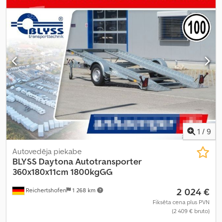
1
/
9
Autovedēja piekabe
BLYSS
Daytona Autotransporter
360x180x11cm 1800kgGG
2 024 €
Reichertshofen
1 268 km
Fiksēta cena plus PVN
(2 409 € bruto)