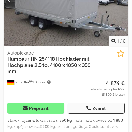
1
/
6
Autopiekabe
Humbaur
HN 254118 Hochlader mit
Hochplane 2,5 to. 4100 x 1850 x 350
mm
4 874 €
Neu-Ulm
1 360 km
Fiksēta cena plus PVN
(5 800 € bruto)
Pieprasīt
Zvanīt
Stāvoklis:
jauns
, tukšais svars:
560 kg
, maksimālā kravnesība:
1 850
kg
, kopējais svars:
2 500 kg
, asu konfigurācija:
2 asis
, krautuves