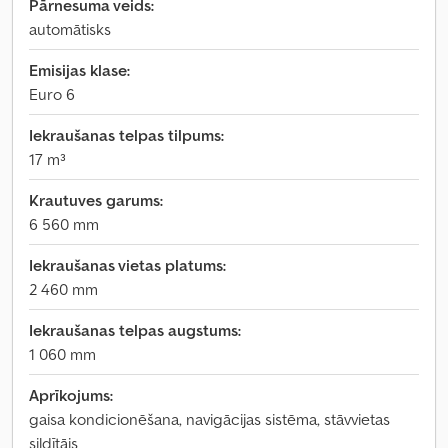
Pārnesuma veids:
automātisks
Emisijas klase:
Euro 6
Iekraušanas telpas tilpums:
17 m³
Krautuves garums:
6 560 mm
Iekraušanas vietas platums:
2 460 mm
Iekraušanas telpas augstums:
1 060 mm
Aprīkojums:
gaisa kondicionēšana, navigācijas sistēma, stāvvietas
sildītājs