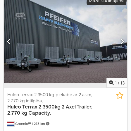
Mazā sludinājuma
46 m³
, krautuves garums:
7 180 mm
, iekraušanas vietas platums:
2 450 mm
, iekraušanas telpas augstums:
2 630 mm
, Aprīkojums:
ABS, gaisa kondicionēšana
,
1
/
13
Hulco Terrax-2 3500 kg piekabe ar 2 asīm,
2 770 kg ietilpība,
Hulco
Terrax-2 3500kg 2 Axel Trailer,
2.770 kg Capacity,
Groenlo
1 278 km