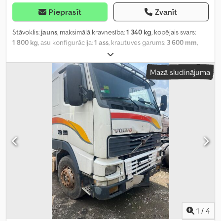
Pieprasīt
Zvanīt
Stāvoklis:
jauns
, maksimālā kravnesība:
1 340 kg
, kopējais svars:
1 800 kg
, asu konfigurācija:
1 ass
, krautuves garums:
3 600 mm
,
iekraušanas vietas platums:
1 800 mm
, iekraušanas telpas
augstums:
110 mm
,
Mazā sludinājuma
1
/
4