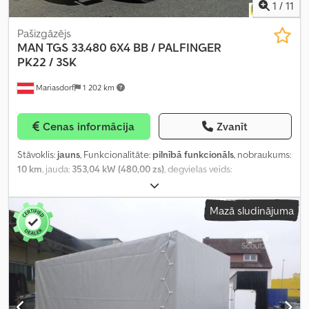
1
/
11
Pašizgāzējs
MAN
TGS 33.480 6X4 BB / PALFINGER
PK22 / 3SK
Mariasdorf
1 202 km
Cenas informācija
Zvanīt
Stāvoklis:
jauns
, Funkcionalitāte:
pilnībā funkcionāls
, nobraukums:
10 km
, jauda:
353,04 kW (480,00 zs)
, degvielas veids:
dīzeļdegviela
, riepu stāvoklis:
100 procenti
, asu konfigurācija:
6x4
,
degvielas tvertnes tilpums:
390 l
, bremzes:
retardētājs
, krāsa:
Mazā sludinājuma
balts
, pārnesuma veids:
automātisks
, emisijas klase:
Euro 6
,
piekares sistēma:
tērauds
, sēdvietu skaits:
2
, Ražošanas gads:
2025
,
Aprīkojums:
ABS, borta dators, celtnis, diferenciāļa bloķētājs,
gaisa kondicionēšana, hidraulika, kabīne, kruīza kontrole, kvēpu
filtrs, noliekams rāmis, papildu priekšējie lukturi, piekabes
sakabe, retardētājs, satvērēja hidraulika, stāvvietas sildītājs,
zems līmenis troksnis
,