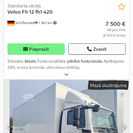
Standarta vilcējs
Volvo Fh 12
fh1 420
7 500 €
Schifferstadt
1 362 km
VB plus PVN
(8 925 € bruto)
Pieprasīt
Zvanīt
Stāvoklis:
lietots
, Funkcionalitāte:
pilnībā funkcionāls
, Aprīkojums:
ABS, kruīza kontrole, stāvvietas sildītājs
,
Mazā sludinājuma