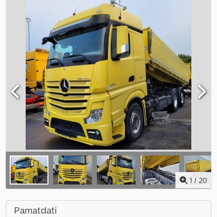
1
/
20
Pamatdati