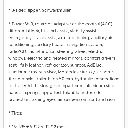
* 3-sided tipper, Schwarzmüller
* PowerShift, retarder, adaptive cruise control (ACC),
differential lock, hill start assist, stability assist,
emergency brake assist, air conditioning, auxiliary air
conditioning, auxiliary heater, navigation system,
radio/CD, multi-function steering wheel, electric
windows, electric and heated mirrors, comfort driver's
seat - fully leather, refrigerator, sunroof, AdBlue,
aluminum rims, sun visor, Mercedes star sky, air horns,
lift/steer axle, trailer hitch 50 mm, hydraulic connections
for trailer hitch, storage compartment, aluminum side
panels - spring-supported, foldable under-ride
protection, lashing eyes, air suspension front and rear
* Tires:
* 1A: 385/65R22.5 (12 /12 mm)