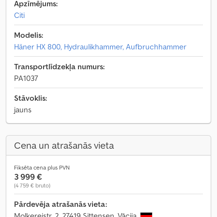
Apzīmējums:
Citi
Modelis:
Häner HX 800, Hydraulikhammer, Aufbruchhammer
Transportlīdzekļa numurs:
PA1037
Stāvoklis:
jauns
Cena un atrašanās vieta
Fiksēta cena plus PVN
3 999 €
(4 759 € bruto)
Pārdevēja atrašanās vieta:
Molkereistr. 2, 27419 Sittensen, Vācija