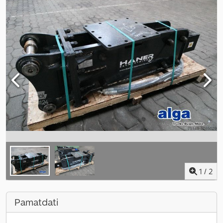
1
/
2
Pamatdati