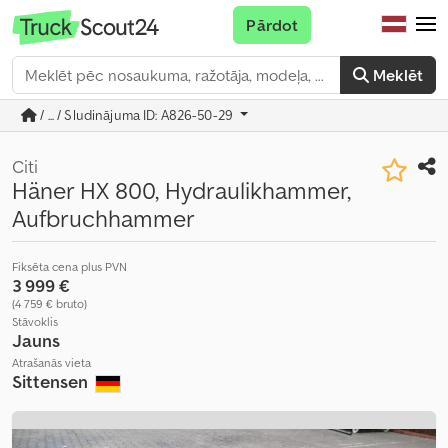
Pārdot
Meklēt
/ ... / Sludinājuma ID: A826-50-29
Citi
Häner HX 800, Hydraulikhammer,
Aufbruchhammer
Fiksēta cena plus PVN
3 999 €
(4 759 € bruto)
Stāvoklis
Jauns
Atrašanās vieta
Sittensen