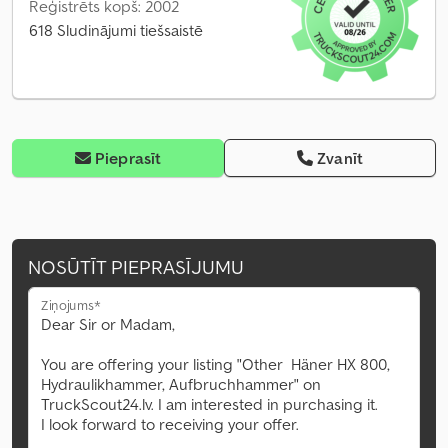
Reģistrēts kopš: 2002
618 Sludinājumi tiešsaistē
Pieprasīt
Zvanīt
NOSŪTĪT PIEPRASĪJUMU
Ziņojums*