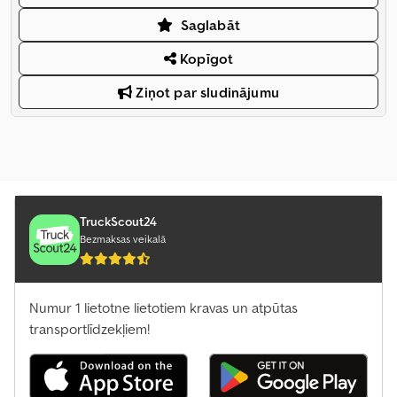
Saglabāt
Kopīgot
Ziņot par sludinājumu
TruckScout24
Bezmaksas veikalā
Numur 1 lietotne lietotiem kravas un atpūtas
transportlīdzekļiem!