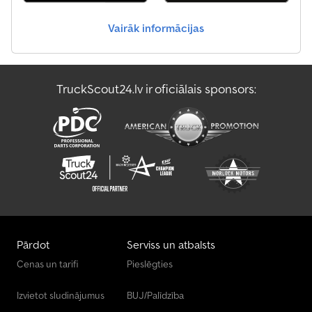
Vairāk informācijas
TruckScout24.lv ir oficiālais sponsors:
Pārdot
Serviss un atbalsts
Cenas un tarifi
Pieslēgties
Izvietot sludinājumus
BUJ/Palīdzība