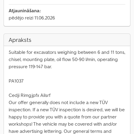
Atjaunināšana:
pēdējo reizi 11.06.2026
Apraksts
Suitable for excavators weighing between 6 and 11 tons,
chisel, mounting plate, oil flow 50-90 l/min, operating
pressure 119-147 bar.
PA1037
Cedji Rimgjpfx Ailsrf
Our offer generally does not include a new TÜV
inspection. If a new TÜV inspection is desired, we will be
happy to provide you with a quote from our partner
workshops! The vehicle may be covered with and/or
have advertising lettering. Our general terms and