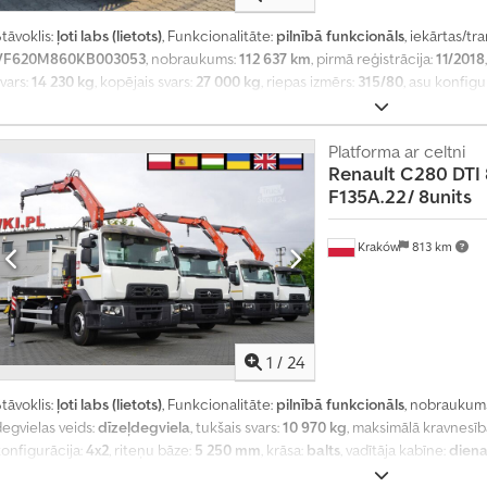
tāvoklis:
ļoti labs (lietots)
, Funkcionalitāte:
pilnībā funkcionāls
, iekārtas/tr
VF620M860KB003053
, nobraukums:
112 637 km
, pirmā reģistrācija:
11/2018
vars:
14 230 kg
, kopējais svars:
27 000 kg
, riepas izmērs:
315/80
, asu konfigu
attālums:
1 350 mm
, degviela:
dīzeļdegviela
, bremzes:
dzinēja bremzēšana
misijas klase:
Euro 6
, piekares sistēma:
tērauds-gaiss
, sēdvietu skaits:
3
, ko
2 500 mm
, kopējais augstums:
3 450 mm
, iekraušanas telpas tilpums:
Platforma ar celtni
19,5 m
Renault
C280 DTI 
12 595 h
, Aprīkojums:
ABS, Tahogrāfs, borta dators, centrālā atslēga, gais
F135A.22/ 8units
retardētājs
,
Kraków
813 km
1
/
24
tāvoklis:
ļoti labs (lietots)
, Funkcionalitāte:
pilnībā funkcionāls
, nobraukum
egvielas veids:
dīzeļdegviela
, tukšais svars:
10 970 kg
, maksimālā kravnesīb
konfigurācija:
4x2
, riteņu bāze:
5 250 mm
, krāsa:
balts
, vadītāja kabīne:
diena
misijas klase:
Euro 6
, krautuves garums:
6 200 mm
, iekraušanas vietas plat