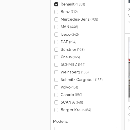
Renault
(1 831)
S
Benz
(712)
Mercedes-Benz
(708)
s
MAN
(446)
e
Iveco
(242)
DAF
(194)
Bürstner
(168)
Knaus
(165)
SCHMITZ
(164)
Weinsberg
(156)
Schmitz Cargobull
(153)
Volvo
(151)
Carado
(150)
SCANIA
(149)
S
Berger Kraus
(84)
d
Modelis:
e