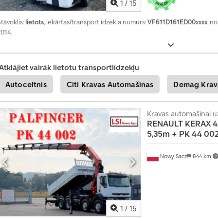
1
/
15
tāvoklis:
lietots
, iekārtas/transportlīdzekļa numurs:
VF611D161ED00xxxx
, n
2014
,
Atklājiet vairāk lietotu transportlīdzekļu
Autoceltnis
Citi Kravas Automašīnas
Demag Krav
Kravas automašīnai uz
RENAULT
KERAX 4
5,35m + PK 44 00
Nowy Sacz
844 km
1
/
15