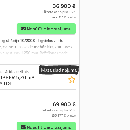
36 900 €
Fiksēta cena plus PVN
(45 387 € bruto)
Nosūtīt pieprasījumu
reģistrācija:
10/2008
, degvielas veids:
s
, pārnesuma veids:
mehānisks
, krautuves
as augstums:
1 250 mm
, Ražošanas gads:
 gaisa kondicionēšana, stāvvietas sildītājs
,
Mazā sludinājuma
stādīts celtnis
KIPPER 5,20 m*
* TOP
69 900 €
Fiksēta cena plus PVN
(85 977 € bruto)
Nosūtīt pieprasījumu