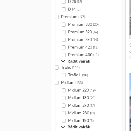
D 26
(12)
D 14
(5)
Premium
(177)
Premium 380
(20)
Premium 320
(14)
Premium 370
(14)
S
Premium 420
(13)
d
Premium 460
(13)
Rādīt vairāk
e
Trafic
(144)
Trafic L
(96)
Midlum
(133)
Midlum 220
(49)
Midlum 180
(29)
Midlum 270
(17)
Midlum 280
(11)
Midlum 190
(6)
Rādīt vairāk