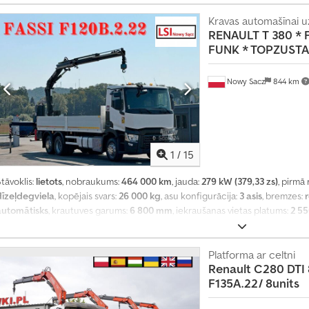
augstums:
600 mm
, Ražošanas gads:
2021
, Aprīkojums:
AdBlue, Tahogrāfs, c
kontrole
,
Kravas automašīnai uz
RENAULT
T 380 * 
FUNK * TOPZUSTA
Nowy Sacz
844 km
1
/
15
tāvoklis:
lietots
, nobraukums:
464 000 km
, jauda:
279 kW (379,33 zs)
, pirmā 
dīzeļdegviela
, kopējais svars:
26 000 kg
, asu konfigurācija:
3 asis
, bremzes:
automātisks
, krautuves garums:
6 800 mm
, iekraušanas vietas platums:
2 5
mm
, Ražošanas gads:
2017
, Aprīkojums:
ABS, celtnis, gaisa kondicionēšana
,
Platforma ar celtni
Renault
C280 DTI 
F135A.22/ 8units