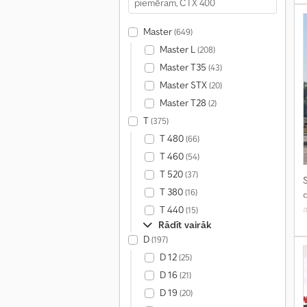
Master
(649)
Master L
(208)
Master T35
(43)
Master STX
(20)
Master T28
(2)
T
(375)
T 480
(66)
T 460
(54)
T 520
(37)
S
T 380
(16)
T 440
(15)
Rādīt vairāk
D
(197)
D 12
(25)
D 16
(21)
D 19
(20)