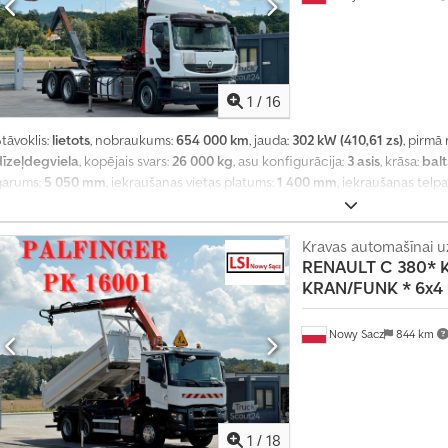
1
/
16
tāvoklis:
lietots
, nobraukums:
654 000 km
, jauda:
302 kW (410,61 zs)
, pirmā 
dīzeļdegviela
, kopējais svars:
26 000 kg
, asu konfigurācija:
3 asis
, krāsa:
balt
garums:
5 050 mm
, iekraušanas vietas platums:
1 400 mm
, iekraušanas telp
2008
, Aprīkojums:
ABS, celtnis, elektroniskā stabilitātes programma (ESP),
Kravas automašīnai uz
RENAULT
C 380* 
KRAN/FUNK * 6x4 
Nowy Sacz
844 km
1
/
18