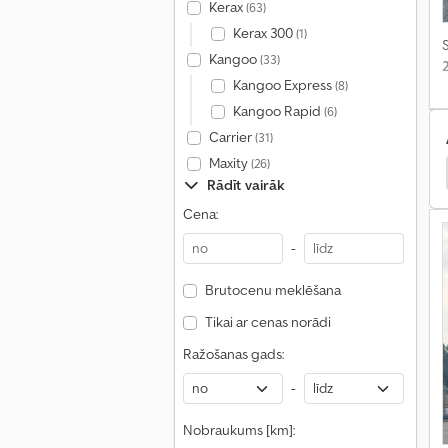
Kerax
(63)
Kerax 300
(1)
S
Kangoo
(33)
Kangoo Express
(8)
Kangoo Rapid
(6)
Carrier
(31)
Maxity
(26)
 Platforma
Stu Platforma
Junghanns Piekabes
Rādīt vairāk
Cena:
-
Brutocenu meklēšana
Tikai ar cenas norādi
Ražošanas gads:
-
Nobraukums [km]: