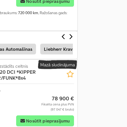
Nosūtīt pieprasījumu
obraukums:
720 000 km
, Ražošanas gads:
as Automašīnas
Liebherr Kravas Automašīnas
Vw K
Mazā sludinājuma
stādīts celtnis
20 DCI *KIPPER
2/FUNK*8x4
78 900 €
Fiksēta cena plus PVN
(97 047 € bruto)
Nosūtīt pieprasījumu