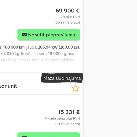
69 900 €
VB plus PVN
(85 977 € bruto)
Nosūtīt pieprasījumu
s:
160 000 km
, jauda:
205,94 kW (280,00 zs)
,
a:
8 030 kg
, kopējais svars:
19 000 kg
, asu
s kabīne
, pārnesuma veids:
automātisks
,
ums:
2 460 mm
, iekraušanas telpas
eltnis, gaisa kondicionēšana, kruīza
Mazā sludinājuma
or unit
15 331 €
Fiksēta cena plus PVN
(19 164 € bruto)