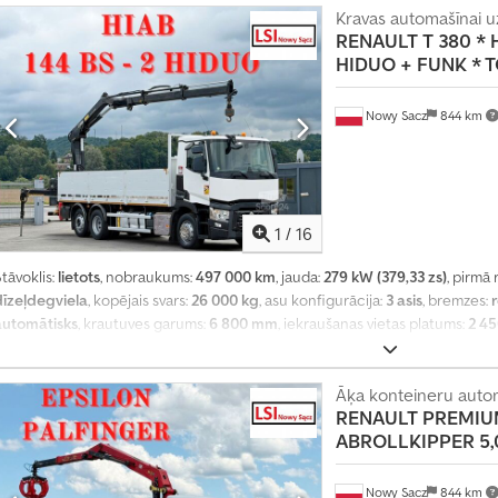
Kravas automašīnai uz
RENAULT
T 380 * 
HIDUO + FUNK * T
Nowy Sacz
844 km
1
/
16
tāvoklis:
lietots
, nobraukums:
497 000 km
, jauda:
279 kW (379,33 zs)
, pirmā 
dīzeļdegviela
, kopējais svars:
26 000 kg
, asu konfigurācija:
3 asis
, bremzes:
automātisks
, krautuves garums:
6 800 mm
, iekraušanas vietas platums:
2 4
mm
, Ražošanas gads:
2015
, Aprīkojums:
ABS, celtnis, gaisa kondicionēšana
,
Āķa konteineru auto
RENAULT
PREMIUM
ABROLLKIPPER 5,
Nowy Sacz
844 km