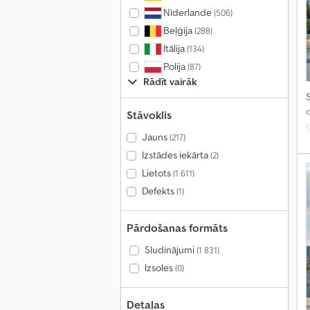
Nīderlande
(506)
Beļģija
(288)
Itālija
(134)
Polija
(87)
Rādīt vairāk
S
Stāvoklis
Jauns
(217)
Izstādes iekārta
(2)
Lietots
(1 611)
Defekts
(1)
Pārdošanas formāts
Sludinājumi
(1 831)
Izsoles
(0)
Detaļas