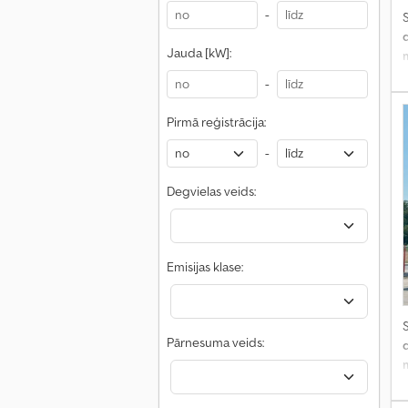
-
S
Jauda [kW]:
-
Pirmā reģistrācija:
-
Degvielas veids:
Emisijas klase:
S
Pārnesuma veids: