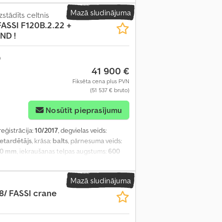
eltnis, gaisa kondicionēšana, kruīza
Mazā sludinājuma
stādīts celtnis
FASSI F120B.2.22 +
ND !
41 900 €
Fiksēta cena plus PVN
(51 537 € bruto)
Nosūtīt pieprasījumu
reģistrācija:
10/2017
, degvielas veids:
retardētājs
, krāsa:
balts
, pārnesuma veids:
50 mm
, iekraušanas telpas augstums:
600
Mazā sludinājuma
8/ FASSI crane