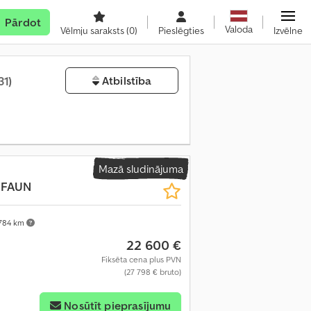
Pārdot
Valoda
Vēlmju saraksts
(0)
Pieslēgties
Izvēlne
31)
Atbilstība
Mazā sludinājuma
 FAUN
784 km
22 600 €
Fiksēta cena plus PVN
(27 798 € bruto)
Nosūtīt pieprasījumu