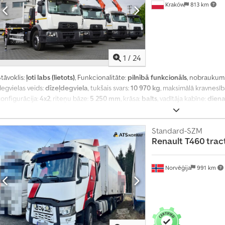
Kraków
813 km
1
/
24
tāvoklis:
ļoti labs (lietots)
, Funkcionalitāte:
pilnībā funkcionāls
, nobraukum
egvielas veids:
dīzeļdegviela
, tukšais svars:
10 970 kg
, maksimālā kravnesīb
konfigurācija:
4x2
, riteņu bāze:
5 250 mm
, krāsa:
balts
, vadītāja kabīne:
diena
misijas klase:
Euro 6
, krautuves garums:
6 200 mm
, iekraušanas vietas plat
augstums:
600 mm
, Ražošanas gads:
2021
, Aprīkojums:
AdBlue, Tahogrāfs, c
kontrole
,
Standard-SZM
Renault
T460 tract
Norvēģija
991 km