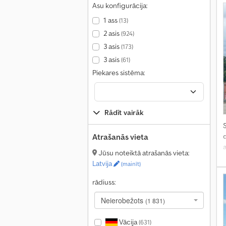
Asu konfigurācija:
1 ass
(13)
2 asis
(924)
3 asis
(173)
3 asis
(61)
Piekares sistēma:
Rādīt vairāk
S
Atrašanās vieta
Jūsu noteiktā atrašanās vieta:
Latvija
(mainīt)
rādiuss:
Neierobežots
(1 831)
Vācija
(631)