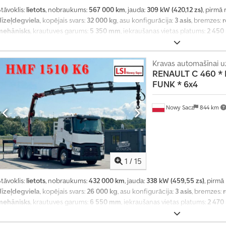
tāvoklis:
lietots
, nobraukums:
567 000 km
, jauda:
309 kW (420,12 zs)
, pirmā 
dīzeļdegviela
, kopējais svars:
32 000 kg
, asu konfigurācija:
3 asis
, bremzes:
r
mehānisks
, krautuves garums:
5 350 mm
, iekraušanas vietas platums:
2 45
Ražošanas gads:
2007
, Aprīkojums:
ABS, celtnis
,
Kravas automašīnai uz
RENAULT
C 460 *
FUNK * 6x4
Nowy Sacz
844 km
1
/
15
tāvoklis:
lietots
, nobraukums:
432 000 km
, jauda:
338 kW (459,55 zs)
, pirmā
dīzeļdegviela
, kopējais svars:
26 000 kg
, asu konfigurācija:
3 asis
, bremzes:
mehānisks
, krautuves garums:
6 550 mm
, iekraušanas vietas platums:
2 47
Ražošanas gads:
2017
, Aprīkojums:
ABS, celtnis
,