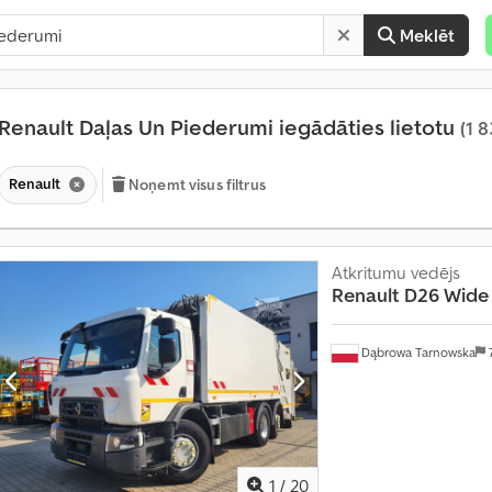
Meklēt
Renault Daļas Un Piederumi iegādāties lietotu
(1 8
Renault
Noņemt visus filtrus
Atkritumu vedējs
Renault
D26 Wide
Dąbrowa Tarnowska
1
/
20