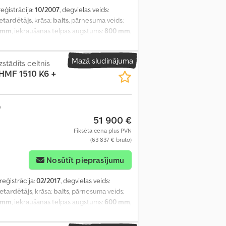
reģistrācija:
10/2007
, degvielas veids:
etardētājs
, krāsa:
balts
, pārnesuma veids:
0 mm
, iekraušanas telpas augstums:
800 mm
,
Mazā sludinājuma
stādīts celtnis
 HMF 1510 K6 +
51 900 €
Fiksēta cena plus PVN
(63 837 € bruto)
Nosūtīt pieprasījumu
 reģistrācija:
02/2017
, degvielas veids:
retardētājs
, krāsa:
balts
, pārnesuma veids:
0 mm
, iekraušanas telpas augstums:
600 mm
,