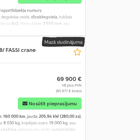
ansportlīdzekļa numurs:
, degvielas veids:
dīzeļdegviela
, tukšais
rācija:
6x2
, riteņu bāze:
3 550 mm
, asu
, krāsa:
balts
, pārnesuma veids:
automātisks
,
pējais garums:
9 100 mm
, kopējais platums:
Mazā sludinājuma
³
, Ražošanas gads:
2018
, darbības stundas:
8/ FASSI crane
a kondicionēšana, kruīza kontrole,
69 900 €
VB plus PVN
(85 977 € bruto)
Nosūtīt pieprasījumu
s:
160 000 km
, jauda:
205,94 kW (280,00 zs)
,
a:
8 030 kg
, kopējais svars:
19 000 kg
, asu
s kabīne
, pārnesuma veids:
automātisks
,
ums:
2 460 mm
, iekraušanas telpas