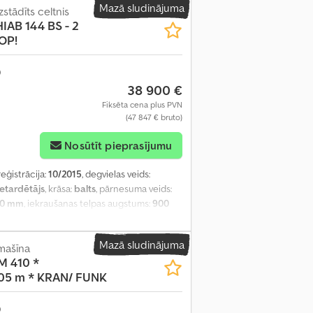
Mazā sludinājuma
stādīts celtnis
HIAB 144 BS - 2
OP!
38 900 €
Fiksēta cena plus PVN
(47 847 € bruto)
Nosūtīt pieprasījumu
reģistrācija:
10/2015
, degvielas veids:
retardētājs
, krāsa:
balts
, pārnesuma veids:
50 mm
, iekraušanas telpas augstums:
900
Mazā sludinājuma
mašīna
 410 *
05 m * KRAN/ FUNK