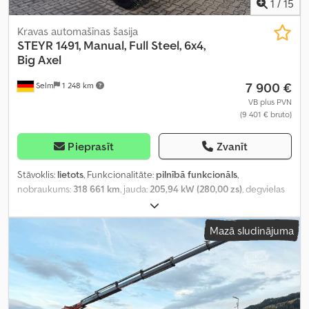
1
/
15
Kravas automašīnas šasija
STEYR
1491, Manual, Full Steel, 6x4,
Big Axel
7 900 €
Selm
1 248 km
VB plus PVN
(9 401 € bruto)
Pieprasīt
Zvanīt
Stāvoklis:
lietots
, Funkcionalitāte:
pilnībā funkcionāls
,
nobraukums:
318 661 km
, jauda:
205,94 kW (280,00 zs)
, degvielas
veids:
dīzeļdegviela
, Ražošanas gads:
1988
,
Mazā sludinājuma