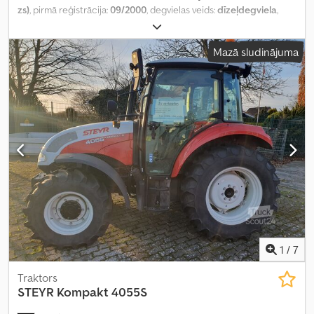
zs)
, pirmā reģistrācija:
09/2000
, degvielas veids:
dīzeļdegviela
,
kopējais svars:
18 000 kg
, asu konfigurācija:
2 asis
, nākamā
pārbaude (TÜV):
09/2025
, krāsa:
dzeltens
, pārnesuma veids:
Mazā sludinājuma
mehānisks
, emisijas klase:
euro2
, Ražošanas gads:
2000
,
Aprīkojums:
ABS, gaisa kondicionēšana
,
1
/
7
Traktors
STEYR
Kompakt 4055S