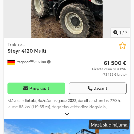
1
/
7
Traktors
Steyr
4120 Multi
61 500 €
Pragsdorf
802 km
Fiksēta cena plus PVN
(73 185 € bruto)
Pieprasīt
Zvanīt
Stāvoklis:
lietots
, Ražošanas gads:
2022
, darbības stundas:
770 h
,
jauda:
88 kW (119,65 zs)
, degvielas veids:
dīzeļdegviela
,
Aprīkojums:
borta dators, gaisa kondicionēšana, kabīne,
priekšējais iekrāvējs, saspiestā gaisa bremze
,
Mazā sludinājuma