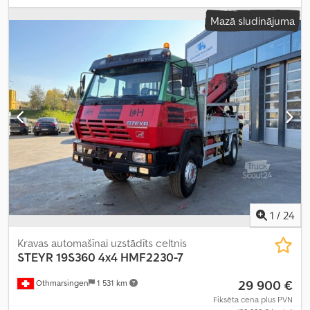
12/2026
, pārnesuma veids:
mehānisks
, Ražošanas gads:
1978
,
Mazā sludinājuma
1
/
24
Kravas automašīnai uzstādīts celtnis
STEYR
19S360 4x4 HMF2230-7
29 900 €
Othmarsingen
1 531 km
Fiksēta cena plus PVN