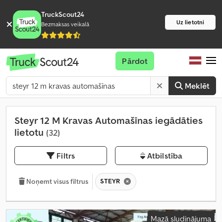
TruckScout24
Uz lietotni
Bezmaksas veikalā
Pārdot
Meklēt
Steyr 12 M Kravas Automašīnas iegādāties
lietotu
(32)
Filtrs
Atbilstība
STEYR
Noņemt visus filtrus
Mazā sludinājuma