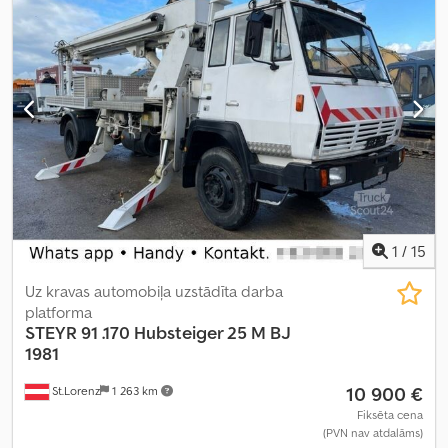
1
/
15
Uz kravas automobiļa uzstādīta darba
platforma
STEYR
91 .170 Hubsteiger 25 M BJ
1981
10 900 €
St.Lorenz
1 263 km
Fiksēta cena
(PVN nav atdalāms)