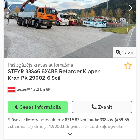
1
/
25
Pašizgāzējs kravas automašīna
STEYR
33S46 6X4BB Retarder Kipper
Kran PK 29002-6 Seil
Liezen
1 252 km
Cenas informācija
Zvanīt
Stāvoklis:
lietots
, nobraukums:
671 587 km
, jauda:
338 kW (459,55
zs)
, pirmā reģistrācija:
12/2003
, degvielas veids:
dīzeļdegviela
,
kopējais svars:
33 000 kg
, asu konfigurācija:
3 asis
, bremzes:
retardētājs
, krāsa:
oranžs
, pārnesuma veids:
mehānisks
, emisijas