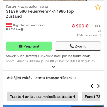
Kastes kravas automašīna
STEYR 680 Feuerwehr 4x4 1986 Top
Zustand
8 900 €
Klagenfurt am Wörthersee
9 900 €
1 338 km
VB
(PVN nav atdalāms)
Pieprasīt
Zvanīt
Stāvoklis:
labi (lietots)
, Funkcionalitāte:
pilnībā funkcionāls
,
nobraukums:
17 300 km
, jauda:
88,26 kW (120,00 zs)
, degvielas
veids:
dīzeļdegviela
, tukšais svars:
5 430 kg
, kopējais svars:
10 500
kg
, asu konfigurācija:
4x4
, degviela:
dīzeļdegviela
, Ražošanas
gads:
1986
, Aprīkojums:
pilnpiedziņa
,
Atklājiet vairāk lietotu transportlīdzekļu
s
Traktori un lauksaimniecības traktori
Fendt 724 V