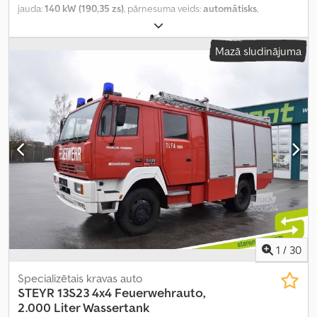
jauda:
140 kW (190,35 zs)
, pārnesuma veids:
automātisks
,
degvielas veids:
dīzeļdegviela
, maksimālais ātrums:
40 km/h
,
priekšējās riepas izmērs:
540/65R30
, aizmugurējās riepas izmērs:
Mazā sludinājuma
650/65R42
, riepas izmērs:
650/65R42
, Aprīkojums:
gaisa
kondicionēšana, kabīne, papildu priekšējie lukturi, pilnpiedziņa,
priekšējā jaudas noņemšanas vārpsta, saspiestā gaisa bremze
,
1
/
30
Specializētais kravas auto
STEYR
13S23 4x4 Feuerwehrauto,
2.000 Liter Wassertank