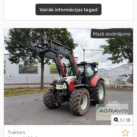
Vairāk informācijas tagad
Mazā sludinājuma
1
/
18
Traktors