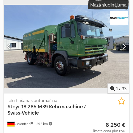
Mazā sludinājuma
klase:
Euro 3
, Ražošanas gads:
2003
, Aprīkojums:
ABS, celtnis,
elektroniskā stabilitātes programma (ESP), gaisa
kondicionēšana
,
1
/
33
Ielu tīrīšanas automašīna
Steyr
18.285 M39 Kehrmaschine /
Swiss-Vehicle
8 250 €
Jestetten
1 492 km
Fiksēta cena plus PVN