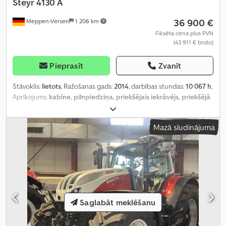
Steyr
4130 A
36 900 €
Meppen-Versen
1 206 km
Fiksēta cena plus PVN
(43 911 € bruto)
Pieprasīt
Zvanīt
Stāvoklis:
lietots
, Ražošanas gads:
2014
, darbības stundas:
10 067 h
,
Aprīkojums:
kabīne, pilnpiedziņa, priekšējais iekrāvējs, priekšējā
jaudas noņemšanas vārpsta
,
Mazā sludinājuma
Saglabāt meklēšanu