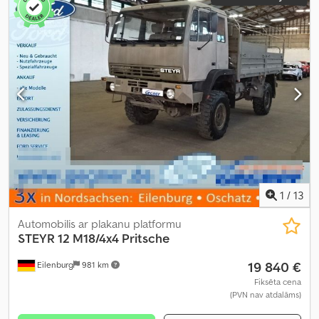
1
/
13
Automobilis ar plakanu platformu
STEYR
12 M18/4x4 Pritsche
19 840 €
Eilenburg
981 km
Fiksēta cena
(PVN nav atdalāms)