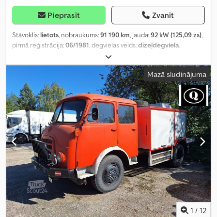
Pieprasīt
Zvanīt
Stāvoklis:
lietots
, nobraukums:
91 190 km
, jauda:
92 kW (125,09 zs)
,
pirmā reģistrācija:
06/1981
, degvielas veids:
dīzeļdegviela
,
kopējais svars:
16 000 kg
, asu konfigurācija:
2 asis
, krāsa:
balts
,
pārnesuma veids:
mehānisks
,
Mazā sludinājuma
1
/
12