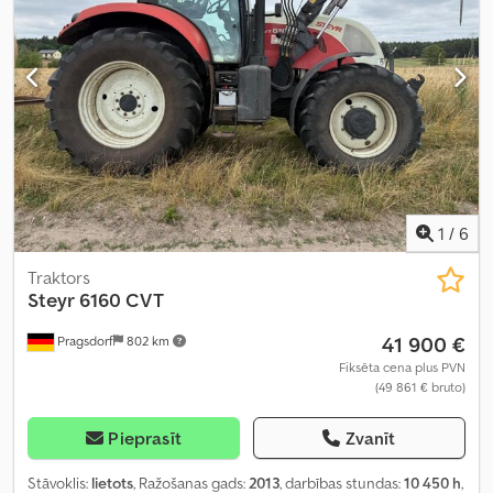
1
/
6
Traktors
Steyr
6160 CVT
41 900 €
Pragsdorf
802 km
Fiksēta cena plus PVN
(49 861 € bruto)
Pieprasīt
Zvanīt
Stāvoklis:
lietots
, Ražošanas gads:
2013
, darbības stundas:
10 450 h
,