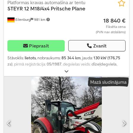
Platformas kravas automašīna ar tentu
STEYR
12 M18/4x4 Pritsche Plane
18 840 €
Eilenburg
981 km
Fiksēta cena
(PVN nav atdalāms)
Pieprasīt
Zvanīt
Stāvoklis:
lietots
, nobraukums:
85 344 km
, jauda:
130 kW (176,75
zs)
, pirmā reģistrācija:
05/1987
, degvielas veids:
dīzeļdegviela
,
kopējais svars:
11 500 kg
, asu konfigurācija:
2 asis
, krāsa:
brūns
,
pārnesuma veids:
mehānisks
, Aprīkojums:
pilnpiedziņa
,
Mazā sludinājuma