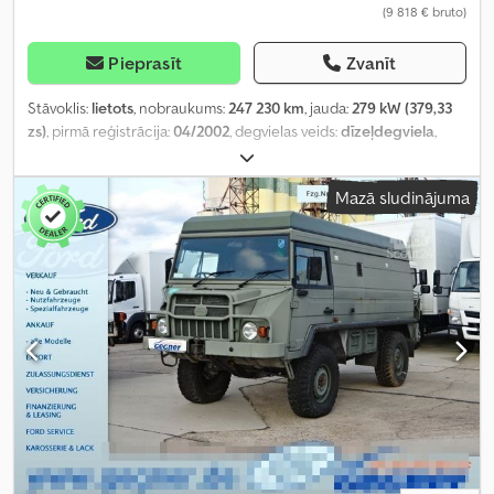
(9 818 € bruto)
Pieprasīt
Zvanīt
Stāvoklis:
lietots
, nobraukums:
247 230 km
, jauda:
279 kW (379,33
zs)
, pirmā reģistrācija:
04/2002
, degvielas veids:
dīzeļdegviela
,
tukšais svars:
18 000 kg
, riepas izmērs:
315/80 R 22.5/10mm
, asu
konfigurācija:
4x2
, riteņu bāze:
3 900 mm
, nākamā pārbaude (TÜV):
Mazā sludinājuma
03/2025
, vadītāja kabīne:
dienas kabīne
, pārnesuma veids:
mehānisks
, emisijas klase:
Euro 3
, piekares sistēma:
tērauds-gaiss
,
sēdvietu skaits:
2
, kopējais garums:
7 200 mm
, kopējais platums:
25 500 mm
, kopējais augstums:
33 000 mm
, priekšējās riepas
izmērs:
315/80 R 22.5/10mm
, darbības svars:
18 000 kg
,