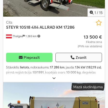
1
/
15
Cits
STEYR
10S18 4X4 ALLRAD KM 17286
13 500 €
Thalgau
1 265 km
Fiksēta cena
(PVN nav atdalāms)
Pieprasīt
Zvanīt
Stāvoklis:
lietots
, nobraukums:
17 286 km
, jauda:
134 kW (182,19 zs)
,
pirmā reģistrācija:
10/1991
, kopējais svars:
10 000 kg
, degvielas
veids:
dīzeļdegviela
, krāsa:
sarkans
, asu konfigurācija:
2 asis
,
pārnesuma veids:
mehānisks
, Ražošanas gads:
1991
, Aprīkojums:
Mazā sludinājuma
ABS, pilnpiedziņa, stāvvietas sildītājs
,