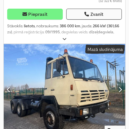
(32 322 € bruto)
Pieprasīt
Zvanīt
Stāvoklis:
lietots
, nobraukums:
386 000 km
, jauda:
266 kW (361,66
zs)
, pirmā reģistrācija:
09/1995
, degvielas veids:
dīzeļdegviela
,
kopējais svars:
18 000 kg
, pārnesuma veids:
mehānisks
, emisijas
klase:
euro2
, krautuves garums:
3 700 mm
, iekraušanas vietas
Mazā sludinājuma
platums:
2 450 mm
, iekraušanas telpas augstums:
1 400 mm
,
Aprīkojums:
celtnis
,