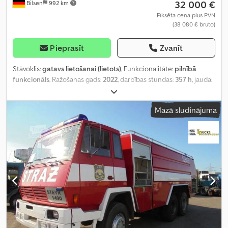
32 000 €
Bilsen
992 km
Fiksēta cena plus PVN
(38 080 € bruto)
Pieprasīt
Zvanīt
Stāvoklis:
gatavs lietošanai (lietots)
, Funkcionalitāte:
pilnībā
funkcionāls
, Ražošanas gads:
2022
, darbības stundas:
357 h
, jauda:
43 kW (58,46 zs)
, degvielas veids:
dīzeļdegviela
, pirmā reģistrācija:
09/2022
, krāsa:
cits
,
Mazā sludinājuma