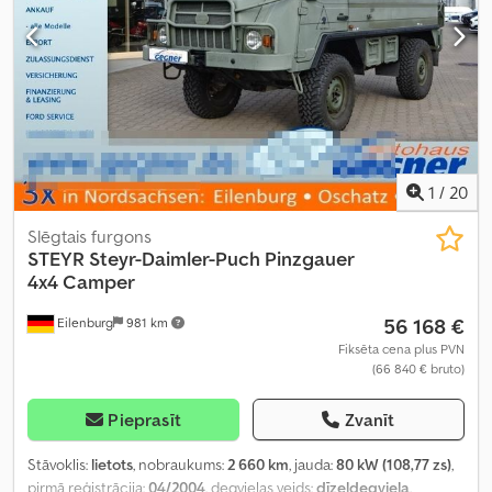
1
/
20
Slēgtais furgons
STEYR
Steyr-Daimler-Puch Pinzgauer
4x4 Camper
56 168 €
Eilenburg
981 km
Fiksēta cena plus PVN
(66 840 € bruto)
Pieprasīt
Zvanīt
Stāvoklis:
lietots
, nobraukums:
2 660 km
, jauda:
80 kW (108,77 zs)
,
pirmā reģistrācija:
04/2004
, degvielas veids:
dīzeļdegviela
,