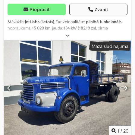
Pieprasīt
Zvanīt
Stāvoklis:
ļoti labs (lietots)
, Funkcionalitāte:
pilnībā funkcionāls
,
nobraukums:
15 020 km
, jauda:
134 kW (182,19 zs)
, pirmā
reģistrācija:
07/1993
, degvielas veids:
dīzeļdegviela
, tukšais svars:
7 520 kg
, asu konfigurācija:
4x4
, riteņu bāze:
3 800 mm
, nākamā
Mazā sludinājuma
pārbaude (TÜV):
07/2026
, degviela:
dīzeļdegviela
, pārnesuma
veids:
mehānisks
, piekares sistēma:
tērauds
, Ražošanas gads:
1993
,
1
/
20