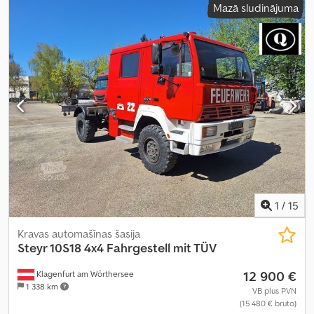
Mazā sludinājuma
1
/
15
Kravas automašīnas šasija
Steyr 10S18 4x4 Fahrgestell mit TÜV
12 900 €
Klagenfurt am Wörthersee
1 338 km
VB plus PVN
(15 480 € bruto)