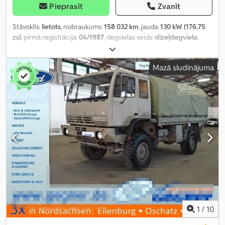
Pieprasīt
Zvanīt
Stāvoklis:
lietots
, nobraukums:
158 032 km
, jauda:
130 kW (176,75
zs)
, pirmā reģistrācija:
04/1987
, degvielas veids:
dīzeļdegviela
,
kopējais svars:
11 500 kg
, asu konfigurācija:
2 asis
, krāsa:
brūns
,
pārnesuma veids:
mehānisks
, Aprīkojums:
pilnpiedziņa
,
Mazā sludinājuma
1
/
10