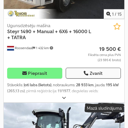
1
/
15
Ugunsdzēsēju mašīna
Steyr
1490 + Manual + 6X6 + 16000 L
+ TATRA
19 500 €
Roosendaal
1 432 km
Fiksēta cena plus PVN
(23 595 € bruto)
Pieprasīt
Zvanīt
Stāvoklis:
ļoti labs (lietots)
, nobraukums:
28 933 km
, jauda:
195 kW
(265,13 zs)
, pirmā reģistrācija:
11/1977
, degvielas veids:
dīzeļdegviela
, asu konfigurācija:
6x6
, degviela:
dīzeļdegviela
,
degvielas tvertnes tilpums:
16 000 l
, krāsa:
sarkans
, vadītāja kabīne:
Mazā sludinājuma
dienas kabīne
, pārnesuma veids:
mehānisks
, pārnesumu skaits:
6
,
Ražošanas gads:
1977
, Aprīkojums:
ABS, miglas lukturi
,