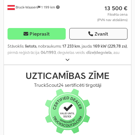
13 500 €
Bruck-Waasen
1 199 km
Fiksēta cena
(PVN nav atdalāms)
Pieprasīt
Zvanīt
Stāvoklis:
lietots
, nobraukums:
17 233 km
, jauda:
169 kW (229,78 zs)
,
pirmā reģistrācija:
04/1993
, degvielas veids:
dīzeļdegviela
, asu
konfigurācija:
2 asis
, krāsa:
sarkans
, pārnesuma veids:
mehānisks
,
UZTICAMĪBAS ZĪME
TruckScout24 sertificēti tirgotāji