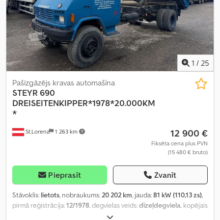
1
/
25
Pašizgāzējs kravas automašīna
STEYR
690
DREISEITENKIPPER*1978*20.000KM
*
12 900 €
St.Lorenz
1 263 km
Fiksēta cena plus PVN
(15 480 € bruto)
Pieprasīt
Zvanīt
Stāvoklis:
lietots
, nobraukums:
20 202 km
, jauda:
81 kW (110,13 zs)
,
pirmā reģistrācija:
12/1978
, degvielas veids:
dīzeļdegviela
, kopējais
svars:
10 200 kg
, asu konfigurācija:
2 asis
, nākamā pārbaude (TÜV):