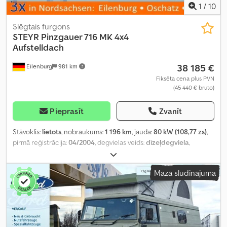
1
/
10
Slēgtais furgons
STEYR
Pinzgauer 716 MK 4x4
Aufstelldach
38 185 €
Eilenburg
981 km
Fiksēta cena plus PVN
(45 440 € bruto)
Pieprasīt
Zvanīt
Stāvoklis:
lietots
, nobraukums:
1 196 km
, jauda:
80 kW (108,77 zs)
,
pirmā reģistrācija:
04/2004
, degvielas veids:
dīzeļdegviela
,
kopējais svars:
3 500 kg
, krāsa:
zaļš
, pārnesuma veids:
automātisks
,
emisijas klase:
Euro 3
, sēdvietu skaits:
2
, Aprīkojums:
ABS,
Mazā sludinājuma
pilnpiedziņa
,