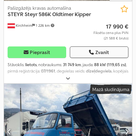
Pašizgāzējs kravas automašīna
STEYR
Steyr 586K Oldtimer Kipper
17 990 €
Kirchheim
1 226 km
Fiksēta cena plus PVN
(21 588 € bruto)
Pieprasīt
Zvanīt
Stāvoklis:
lietots
, nobraukums:
31 749 km
, jauda:
88 kW (119,65 zs)
,
pirmā reģistrācija:
07/1961
, degvielas veids:
dīzeļdegviela
, kopējais
svars:
11 000 kg
, asu konfigurācija:
2 asis
, krāsa:
zils
, pārnesuma
veids:
mehānisks
, krautuves garums:
3 640 mm
, iekraušanas vietas
Mazā sludinājuma
platums:
2 240 mm
, iekraušanas telpas augstums:
400 mm
,
Ražošanas gads:
1959
,