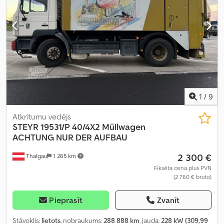
1
/
9
Atkritumu vedējs
STEYR
19531/P 40/4X2 Müllwagen
ACHTUNG NUR DER AUFBAU
2 300 €
Thalgau
1 265 km
Fiksēta cena plus PVN
(2 760 € bruto)
Pieprasīt
Zvanīt
Stāvoklis:
lietots
, nobraukums:
288 888 km
, jauda:
228 kW (309,99