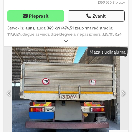
(360 580 € bruto)
Pieprasīt
Zvanīt
Stāvoklis:
jauns
, jauda:
349 kW (474,51 zs)
, pirmā reģistrācija:
11/2024
, degvielas veids:
dīzeļdegviela
, riepas izmērs:
325/95R24
,
asu konfigurācija:
6x6
, riteņu bāze:
4 500 mm
, degviela:
dīzeļdegviela
, degvielas tvertnes tilpums:
390 l
, krāsa:
balts
,
Mazā sludinājuma
vadītāja kabīne:
gulēšanas kabīne
, pārnesuma veids:
mehānisks
,
emisijas klase:
Euro 3
, piekares sistēma:
tērauds
, kopējais garums:
9 660 mm
, kopējais platums:
2 500 mm
, kopējais augstums:
4 060
mm
, Ražošanas gads:
2023
, Aprīkojums:
gaisa kondicionēšana
,