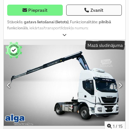
Pieprasīt
Zvanīt
Stāvoklis:
gatavs lietošanai (lietots)
, Funkcionalitāte:
pilnībā
funkcionāls
, iekārtas/transportlīdzekļa numurs:
WJMM1VTH60C309343
, nobraukums:
834 616 km
, pirmā
reģistrācija:
05/2019
, degvielas veids:
dīzeļdegviela
, tukšais svars:
Mazā sludinājuma
7 789 kg
, asu konfigurācija:
4x2
, krāsa:
balts
, vadītāja kabīne:
gulēšanas kabīne
, piekares sistēma:
gaiss
, Ražošanas gads:
2015
,
Aprīkojums:
ABS, centrālā atslēga, gaisa kondicionēšana, gaisa
spilvens, ledusskapis, nesmēķētāju transportlīdzeklis
,
1
/
15