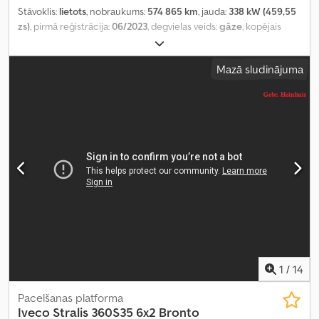
Stāvoklis:
lietots
, nobraukums:
574 865 km
, jauda:
338 kW (459,55
zs)
, pirmā reģistrācija:
06/2023
, degvielas veids:
gāze
, kopējais
svars:
18 729 kg
, asu konfigurācija:
2 asis
, bremzes:
retardētājs
,
krāsa:
balts
, pārnesuma veids:
automātisks
, emisijas klase:
Euro 6
,
Mazā sludinājuma
Aprīkojums:
ABS, elektroniskā stabilitātes programma (ESP),
gaisa kondicionēšana, stāvvietas sildītājs
,
1
/
14
Pacelšanas platforma
Iveco
Stralis 360S35 6x2 Bronto