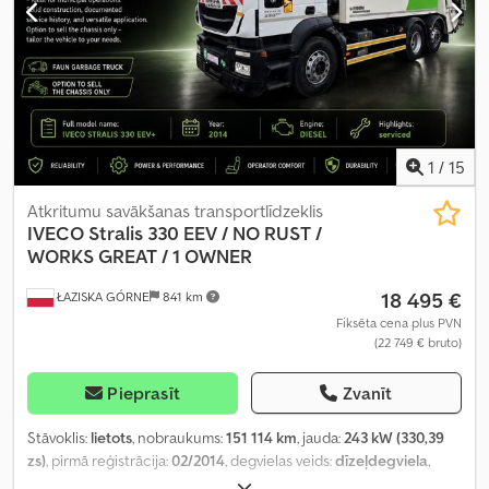
1
/
15
Atkritumu savākšanas transportlīdzeklis
IVECO
Stralis 330 EEV / NO RUST /
WORKS GREAT / 1 OWNER
18 495 €
ŁAZISKA GÓRNE
841 km
Fiksēta cena plus PVN
(22 749 € bruto)
Pieprasīt
Zvanīt
Stāvoklis:
lietots
, nobraukums:
151 114 km
, jauda:
243 kW (330,39
zs)
, pirmā reģistrācija:
02/2014
, degvielas veids:
dīzeļdegviela
,
riepas izmērs:
315/80R22.5
, riepu stāvoklis:
80 procenti
, asu