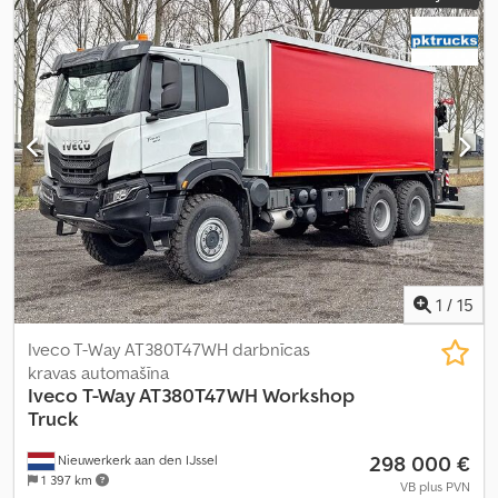
1
/
15
Iveco T-Way AT380T47WH darbnīcas
kravas automašīna
Iveco
T-Way AT380T47WH Workshop
Truck
298 000 €
Nieuwerkerk aan den IJssel
1 397 km
VB plus PVN