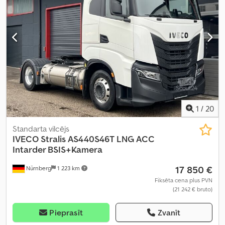
piekares sistēma:
tērauds-gaiss
, krautuves garums:
5 220 mm
,
iekraušanas vietas platums:
2 470 mm
, Aprīkojums:
ABS, centrālā
atslēga, gaisa kondicionēšana, kravas automašīnas reģistrācija,
nesmēķētāju transportlīdzeklis, paceļamais aizmugurējais
borts, piekabes sakabe, pilna apkope vēsture, retardētājs,
stūres pastiprinātājs
,
1
/
20
Standarta vilcējs
IVECO
Stralis AS440S46T LNG ACC
Intarder BSIS+Kamera
17 850 €
Nürnberg
1 223 km
Fiksēta cena plus PVN
(21 242 € bruto)
Pieprasīt
Zvanīt