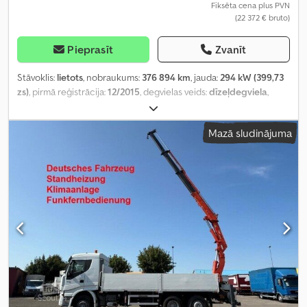
Fiksēta cena plus PVN
(22 372 € bruto)
Pieprasīt
Zvanīt
Stāvoklis:
lietots
, nobraukums:
376 894 km
, jauda:
294 kW (399,73
zs)
, pirmā reģistrācija:
12/2015
, degvielas veids:
dīzeļdegviela
,
kopējais svars:
18 000 kg
, asu konfigurācija:
2 asis
, bremzes:
retardētājs
, krāsa:
zils
, pārnesuma veids:
automātisks
, emisijas
Mazā sludinājuma
klase:
Euro 6
, Aprīkojums:
gaisa kondicionēšana, navigācijas
sistēma
,