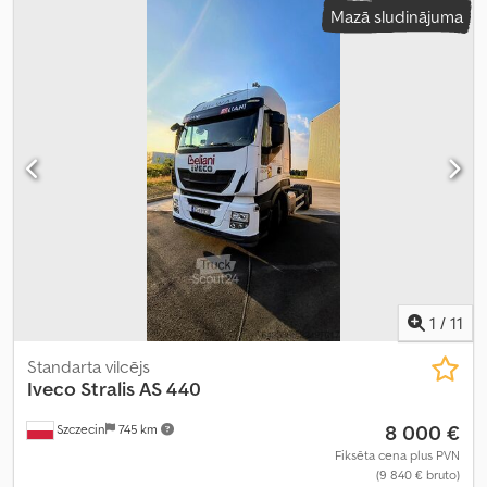
Mazā sludinājuma
1
/
11
Standarta vilcējs
Iveco
Stralis AS 440
8 000 €
Szczecin
745 km
Fiksēta cena plus PVN
(9 840 € bruto)