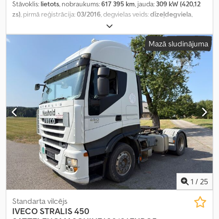
Stāvoklis:
lietots
, nobraukums:
617 395 km
, jauda:
309 kW (420,12
zs)
, pirmā reģistrācija:
03/2016
, degvielas veids:
dīzeļdegviela
,
kopējais svars:
18 000 kg
, asu konfigurācija:
2 asis
, bremzes:
retardētājs
, krāsa:
balts
, pārnesuma veids:
automātisks
, emisijas
Mazā sludinājuma
klase:
Euro 6
, Aprīkojums:
gaisa kondicionēšana, stāvvietas
sildītājs
,
1
/
25
Standarta vilcējs
IVECO
STRALIS 450