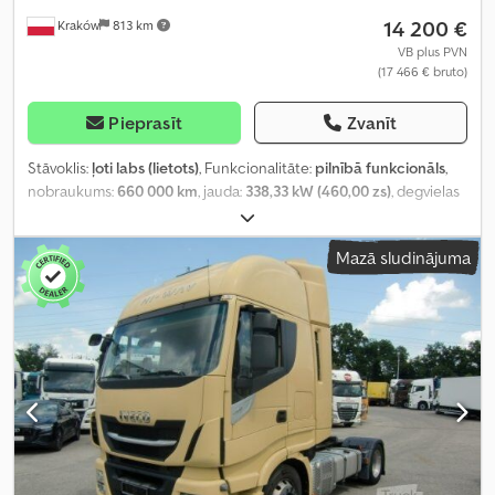
14 200 €
Kraków
813 km
VB plus PVN
(17 466 € bruto)
Pieprasīt
Zvanīt
Stāvoklis:
ļoti labs (lietots)
, Funkcionalitāte:
pilnībā funkcionāls
,
nobraukums:
660 000 km
, jauda:
338,33 kW (460,00 zs)
, degvielas
veids:
dīzeļdegviela
, tukšais svars:
7 893 kg
, maksimālā kravnesība:
10 107 kg
, kopējais svars:
18 000 kg
, asu konfigurācija:
4x2
, krāsa:
Mazā sludinājuma
sarkans
, vadītāja kabīne:
gulēšanas kabīne
, pārnesuma veids:
automātisks
, emisijas klase:
Euro 6
, piekares sistēma:
gaiss
, gultas
vietu skaits:
2
, Ražošanas gads:
2015
, Aprīkojums:
AdBlue,
Tahogrāfs, gaisa kondicionēšana, kruīza kontrole
,