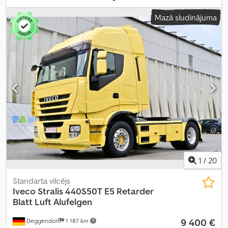
konfigurācija:
6x2
, riteņu bāze:
3 810 mm
, degviela:
dīzeļdegviela
,
Mazā sludinājuma
bremzes:
retardētājs
, krāsa:
balts
, pārnesuma veids:
automātisks
,
emisijas klase:
Euro 5
, kopējais garums:
9 500 mm
, kopējais
platums:
2 500 mm
, kopējais augstums:
3 850 mm
, iekraušanas
telpas tilpums:
27 m³
, Ražošanas gads:
2014
, Aprīkojums:
ABS,
AdBlue, borta dators, centrālā atslēga, diferenciāļa bloķētājs,
elektriskais logu regulators, elektriski regulējams spogulis, gaisa
kondicionēšana, miglas lukturi, retardētājs, spoileris, stūres
pastiprinātājs
,
1
/
20
Standarta vilcējs
Iveco
Stralis 440S50T E5 Retarder
Blatt Luft Alufelgen
9 400 €
Deggendorf
1 187 km