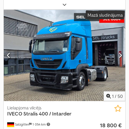
kravnesība:
8 995 kg
, kopējais svars:
19 000 kg
, riepas izmērs:
315/80/R22.5
, asu konfigurācija:
3 asis
, nākamā pārbaude (TÜV):
Mazā sludinājuma
11/2025
, bremzes:
dzinēja bremzēšana
, vadītāja kabīne:
gulēšanas kabīne
, pārnesuma veids:
automātisks
, emisijas klase:
Euro 5
, piekares sistēma:
tērauds-gaiss
, sēdvietu skaits:
2
,
krautuves garums:
7 200 mm
, iekraušanas vietas platums:
2 480
mm
, iekraušanas telpas augstums:
2 500 mm
, priekšējās riepas
izmērs:
315/80/R22.5
, maksimālais ātrums:
90 km/h
, gultas vietu
skaits:
1
, Aprīkojums:
ABS, borta dators, gaisa kondicionēšana,
kravas automašīnas reģistrācija, kruīza kontrole, saspiestā
gaisa bremze, stāvvietas sildītājs
,
1
/
50
Lielapjoma vilcējs
IVECO
Stralis 400 / Intarder
18 800 €
Salzgitter
1 054 km