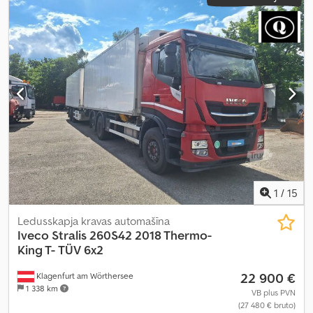
1
/
15
Ledusskapja kravas automašīna
Iveco Stralis 260S42 2018 Thermo-
King T-
TÜV 6x2
22 900 €
Klagenfurt am Wörthersee
1 338 km
VB plus PVN
(27 480 € bruto)