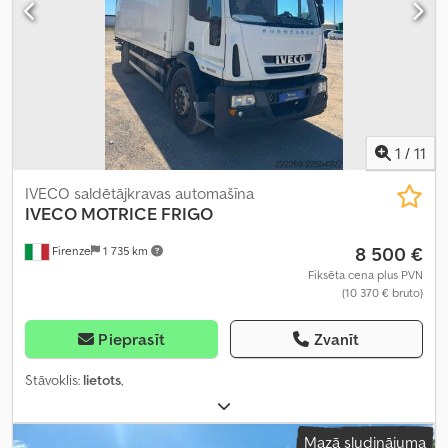
1
/
11
IVECO saldētājkravas automašīna
IVECO
MOTRICE FRIGO
8 500 €
Firenze
1 735 km
Fiksēta cena plus PVN
(10 370 € bruto)
Pieprasīt
Zvanīt
Stāvoklis:
lietots
,
Mazā sludinājuma