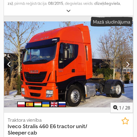
zs)
, pirmā reģistrācija:
08/2015
, degvielas veids:
dīzeļdegviela
,
kopējais svars:
26 000 kg
, asu konfigurācija:
3 asis
, krāsa:
balts
,
pārnesuma veids:
automātisks
, emisijas klase:
Euro 6
, Aprīkojums:
Mazā sludinājuma
gaisa kondicionēšana, paceļamais aizmugurējais borts,
stāvvietas sildītājs
,
1
/
28
Traktora vienība
Iveco
Stralis 460 E6 tractor unit/
Sleeper cab