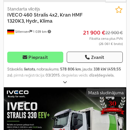
Standarta vilcējs
IVECO
460 Stralis 4x2, Kran HMF
1320K3, Hydr., Klima
21 900 €
Sittensen
1 039 km
22 900 €
Fiksēta cena plus PVN
(26 061 € bruto)
Pieprasīt
Zvanīt
Stāvoklis:
lietots
, nobraukums:
578 806 km
, jauda:
338 kW (459,55
zs)
, pirmā reģistrācija:
03/2015
, degvielas veids:
dīzeļdegviela
,
kopējais svars:
18 000 kg
, asu konfigurācija:
2 asis
, krāsa:
balts
,
pārnesuma veids:
automātisks
, emisijas klase:
Euro 6
, Aprīkojums:
Mazā sludinājuma
ABS, elektroniskā stabilitātes programma (ESP), gaisa
kondicionēšana
,