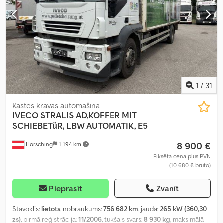
1
/
31
Kastes kravas automašīna
IVECO
STRALIS AD,KOFFER MIT
SCHIEBETüR, LBW AUTOMATIK, E5
8 900 €
Hörsching
1 194 km
Fiksēta cena plus PVN
(10 680 € bruto)
Pieprasīt
Zvanīt
Stāvoklis:
lietots
, nobraukums:
756 682 km
, jauda:
265 kW (360,30
zs)
, pirmā reģistrācija:
11/2006
, tukšais svars:
8 930 kg
, maksimālā