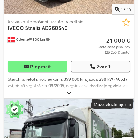
1
/
14
Kravas automašīnai uzstādīts celtnis
IVECO
Stralis AD260S40
21 000 €
Odense
900 km
Fiksēta cena plus PVN
(26 250 € bruto)
Pieprasīt
Zvanīt
Stāvoklis:
lietots
, nobraukums:
359 000 km
, jauda:
298 kW (405,17
zs)
, pirmā reģistrācija:
09/2005
, degvielas veids:
dīzeļdegviela
, asu
konfigurācija:
3 asis
, pārnesuma veids:
automātisks
, emisijas klase:
Euro 3
, Ražošanas gads:
2005
,
Mazā sludinājuma