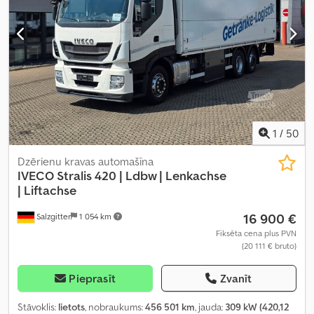
kondicionēšana, kabīne, kruīza kontrole, piekabes sakabe,
stāvvietas sildītājs, stūres pastiprinātājs, sēdekļa apsilde
,
1
/
50
Dzērienu kravas automašīna
IVECO
Stralis 420 | Ldbw | Lenkachse
| Liftachse
16 900 €
Salzgitter
1 054 km
Fiksēta cena plus PVN
(20 111 € bruto)
Pieprasīt
Zvanīt
Stāvoklis:
lietots
, nobraukums:
456 501 km
, jauda:
309 kW (420,12