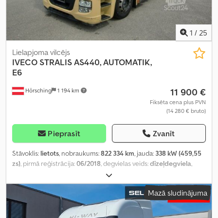
1
/
25
Lielapjoma vilcējs
IVECO
STRALIS AS440, AUTOMATIK,
E6
11 900 €
Hörsching
1 194 km
Fiksēta cena plus PVN
(14 280 € bruto)
Pieprasīt
Zvanīt
Stāvoklis:
lietots
, nobraukums:
822 334 km
, jauda:
338 kW (459,55
zs)
, pirmā reģistrācija:
06/2018
, degvielas veids:
dīzeļdegviela
,
tukšais svars:
7 799 kg
, kopējais svars:
18 000 kg
, asu konfigurācija:
2 asis
, bremzes:
dzinēja bremzēšana
, vadītāja kabīne:
gulēšanas
Mazā sludinājuma
kabīne
, pārnesuma veids:
automātisks
, emisijas klase:
Euro 6
,
piekares sistēma:
gaiss
, gultas vietu skaits:
2
, priekšējās riepas
izmērs:
315/60/R22,5
, aizmugurējās riepas izmērs:
295/60/22,5
,