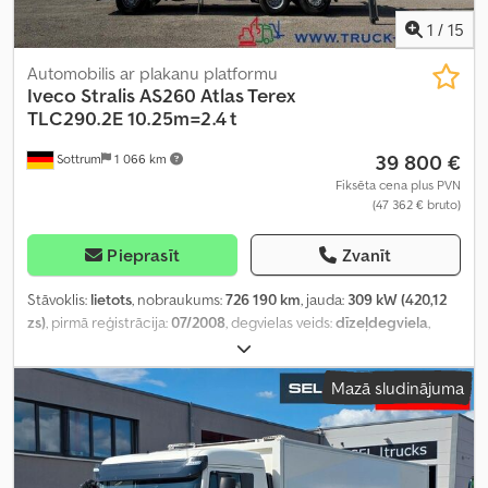
1
/
15
Automobilis ar plakanu platformu
Iveco
Stralis AS260 Atlas Terex
TLC290.2E 10.25m=2.4 t
39 800 €
Sottrum
1 066 km
Fiksēta cena plus PVN
(47 362 € bruto)
Pieprasīt
Zvanīt
Stāvoklis:
lietots
, nobraukums:
726 190 km
, jauda:
309 kW (420,12
zs)
, pirmā reģistrācija:
07/2008
, degvielas veids:
dīzeļdegviela
,
tukšais svars:
14 980 kg
, maksimālā kravnesība:
11 020 kg
, kopējais
svars:
26 000 kg
, asu konfigurācija:
6x2
, bremzes:
dzinēja
Mazā sludinājuma
bremzēšana
, krāsa:
balts
, vadītāja kabīne:
gulēšanas kabīne
,
pārnesuma veids:
automātisks
, emisijas klase:
Euro 5
, piekares
sistēma:
tērauds-gaiss
, sēdvietu skaits:
2
, krautuves garums:
6 300
mm
, iekraušanas vietas platums:
2 460 mm
, iekraušanas telpas
augstums:
800 mm
, Aprīkojums:
ABS, borta dators, celtnis, gaisa