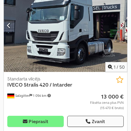
sēdvietu skaits:
2
, Aprīkojums:
ABS, borta dators, centrālā
atslēga, diferenciāļa bloķētājs, gaisa kondicionēšana, kravas
automašīnas reģistrācija, kruīza kontrole, saspiestā gaisa
bremze, spoileris, stāvvietas sildītājs
,
1
/
50
Standarta vilcējs
IVECO
Stralis 420 / Intarder
13 000 €
Salzgitter
1 054 km
Fiksēta cena plus PVN
(15 470 € bruto)
Pieprasīt
Zvanīt