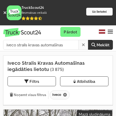
TruckScout24
Uz lietotni
Bezmaksas veikalā
Pārdot
Meklēt
Iveco Stralis Kravas Automašīnas
iegādāties lietotu
(3 875)
Filtrs
Atbilstība
Iveco
Noņemt visus filtrus
Mazā sludinājuma