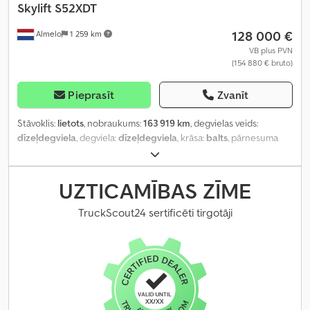
Skylift S52XDT
128 000 €
Almelo
1 259 km
VB plus PVN
(154 880 € bruto)
Pieprasīt
Zvanīt
Stāvoklis:
lietots
, nobraukums:
163 919 km
, degvielas veids:
dīzeļdegviela
, degviela:
dīzeļdegviela
, krāsa:
balts
, pārnesuma
veids:
automātisks
, Ražošanas gads:
2006
,
UZTICAMĪBAS ZĪME
TruckScout24 sertificēti tirgotāji