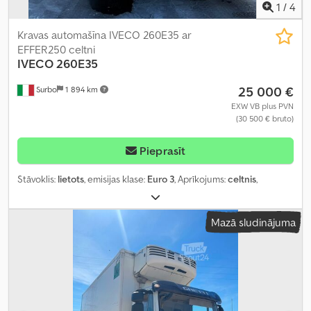
1
/
4
Kravas automašīna IVECO 260E35 ar
EFFER250 celtni
IVECO
260E35
25 000 €
Surbo
1 894 km
EXW VB plus PVN
(30 500 € bruto)
Pieprasīt
Stāvoklis:
lietots
, emisijas klase:
Euro 3
, Aprīkojums:
celtnis
,
Mazā sludinājuma