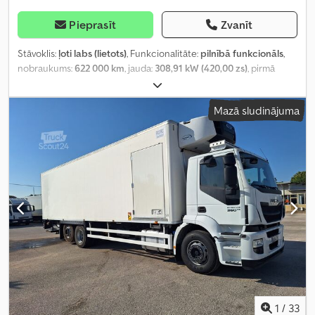
Pieprasīt
Zvanīt
Stāvoklis:
ļoti labs (lietots)
, Funkcionalitāte:
pilnībā funkcionāls
,
nobraukums:
622 000 km
, jauda:
308,91 kW (420,00 zs)
, pirmā
reģistrācija:
09/2018
, degvielas veids:
dīzeļdegviela
, asu
konfigurācija:
6x2
, nākamā pārbaude (TÜV):
09/2026
, degviela:
Mazā sludinājuma
dīzeļdegviela
, pārnesuma veids:
automātisks
, pārnesumu skaits:
12
, emisijas klase:
Euro 6
, krautuves garums:
73 000 mm
, Ražošanas
gads:
2018
,
1
/
33