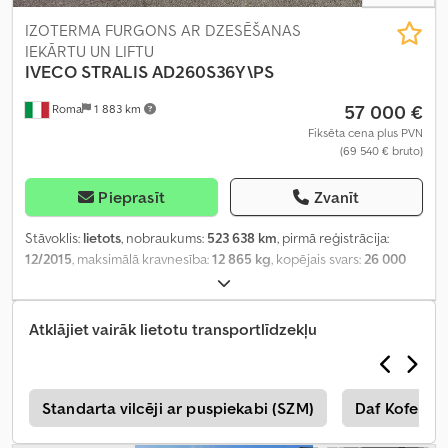
IZOTERMA FURGONS AR DZESĒŠANAS
IEKĀRTU UN LIFTU
IVECO STRALIS
AD260S36Y\PS
57 000 €
Roma
1 883 km
Fiksēta cena plus PVN
(69 540 € bruto)
Pieprasīt
Zvanīt
Stāvoklis:
lietots
, nobraukums:
523 638 km
, pirmā reģistrācija:
12/2015
, maksimālā kravnesība:
12 865 kg
, kopējais svars:
26 000
kg
, riepas izmērs:
315/80R22.5
, krāsa:
balts
, vadītāja kabīne:
dienas
kabīne
, Ražošanas gads:
2015
, Aprīkojums:
ABS
,
Atklājiet vairāk lietotu transportlīdzekļu
a
Standarta vilcēji ar puspiekabi (SZM)
Daf Koferis