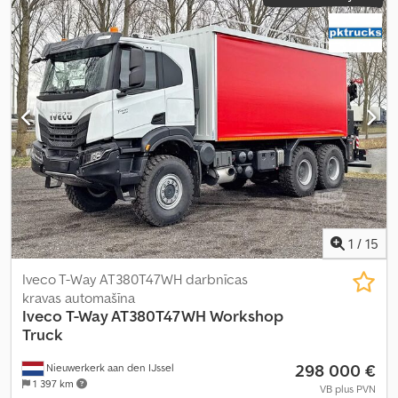
1
/
15
Iveco T-Way AT380T47WH darbnīcas
kravas automašīna
Iveco
T-Way AT380T47WH Workshop
Truck
298 000 €
Nieuwerkerk aan den IJssel
1 397 km
VB plus PVN