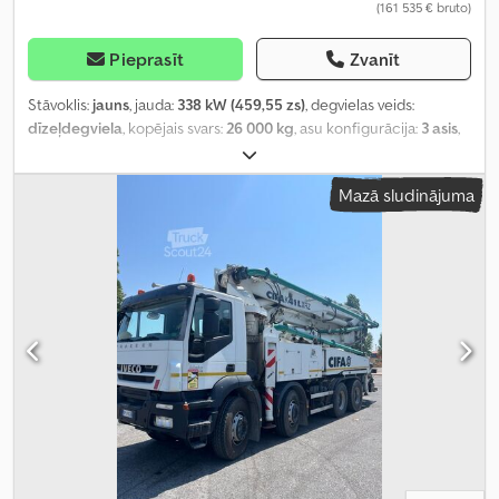
(161 535 € bruto)
Pieprasīt
Zvanīt
Stāvoklis:
jauns
, jauda:
338 kW (459,55 zs)
, degvielas veids:
dīzeļdegviela
, kopējais svars:
26 000 kg
, asu konfigurācija:
3 asis
,
bremzes:
retardētājs
, krāsa:
balts
, pārnesuma veids:
automātisks
,
emisijas klase:
Euro 6
, Ražošanas gads:
2024
, Aprīkojums:
ABS,
Mazā sludinājuma
elektroniskā stabilitātes programma (ESP), gaisa
kondicionēšana, stāvvietas sildītājs
,