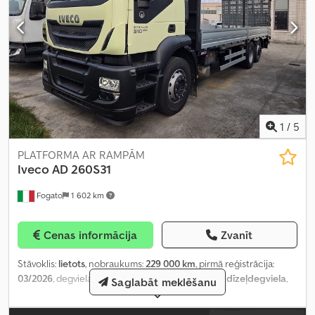
1
/
5
PLATFORMA AR RAMPĀM
Iveco
AD 260S31
Fogato
1 602 km
Cenas informācija
Zvanīt
Stāvoklis:
lietots
, nobraukums:
229 000 km
, pirmā reģistrācija:
03/2026
, degvielas veids:
dīzeļdegviela
, degviela:
dīzeļdegviela
,
Saglabāt meklēšanu
emisijas klase:
Euro 5
, Aprīkojums:
ABS, Tahogrāfs, diferenciāļa
bloķētājs
,