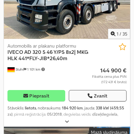
1
/
35
Automobilis ar plakanu platformu
IVECO
AD 320 S 46 Y/PS 8x2| MKG
HLK 441*FLY-JIB*26,40m
144 900 €
Stuhr
1 101 km
Fiksēta cena plus PVN
(172 431 € bruto)
Pieprasīt
Zvanīt
Stāvoklis:
lietots
, nobraukums:
184 920 km
, jauda:
338 kW (459,55
zs)
, pirmā reģistrācija:
05/2018
, degvielas veids:
dīzeļdegviela
,
kopējais svars:
32 000 kg
, asu konfigurācija:
3 asis
, krāsa:
pelēks
,
pārnesuma veids:
automātisks
, iekraušanas telpas tilpums:
13 m³
,
Mazā sludinājuma
krautuves garums:
7 000 mm
, iekraušanas vietas platums:
2 480