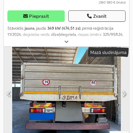
(360 580 € bruto)
Pieprasīt
Zvanīt
Stāvoklis:
jauns
, jauda:
349 kW (474,51 zs)
, pirmā reģistrācija:
11/2024
, degvielas veids:
dīzeļdegviela
, riepas izmērs:
325/95R24
,
asu konfigurācija:
6x6
, riteņu bāze:
4 500 mm
, degviela:
dīzeļdegviela
, degvielas tvertnes tilpums:
390 l
, krāsa:
balts
,
Mazā sludinājuma
vadītāja kabīne:
gulēšanas kabīne
, pārnesuma veids:
mehānisks
,
emisijas klase:
Euro 3
, piekares sistēma:
tērauds
, kopējais garums:
9 660 mm
, kopējais platums:
2 500 mm
, kopējais augstums:
4 060
mm
, Ražošanas gads:
2023
, Aprīkojums:
gaisa kondicionēšana
,