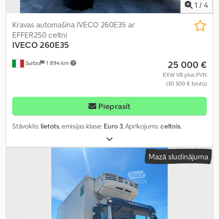
1
/
4
Kravas automašīna IVECO 260E35 ar
EFFER250 celtni
IVECO
260E35
25 000 €
Surbo
1 894 km
EXW VB plus PVN
(30 500 € bruto)
Pieprasīt
Stāvoklis:
lietots
, emisijas klase:
Euro 3
, Aprīkojums:
celtnis
,
Mazā sludinājuma