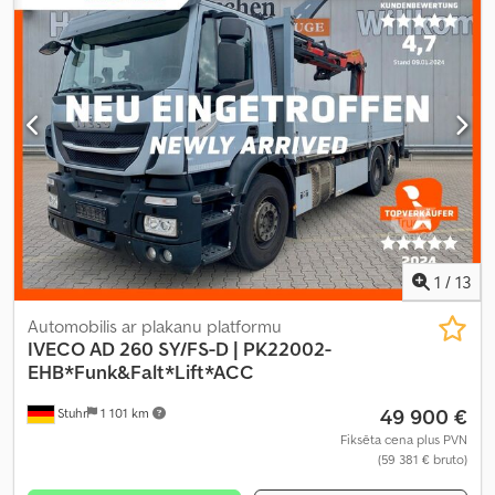
Euro 5
, piekares sistēma:
tērauds-gaiss
, sēdvietu skaits:
2
,
krautuves garums:
7 200 mm
, iekraušanas vietas platums:
2 480
mm
, iekraušanas telpas augstums:
2 500 mm
, priekšējās riepas
izmērs:
315/80/R22.5
, maksimālais ātrums:
90 km/h
, gultas vietu
skaits:
1
, Aprīkojums:
ABS, borta dators, gaisa kondicionēšana,
kravas automašīnas reģistrācija, kruīza kontrole, saspiestā
gaisa bremze, stāvvietas sildītājs
,
1
/
13
Automobilis ar plakanu platformu
IVECO
AD 260 SY/FS-D | PK22002-
EHB*Funk&Falt*Lift*ACC
49 900 €
Stuhr
1 101 km
Fiksēta cena plus PVN
(59 381 € bruto)