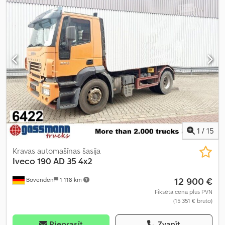
automātisks
, emisijas klase:
Euro 6
, piekares sistēma:
tērauds-
gaiss
, sēdvietu skaits:
2
, Aprīkojums:
AdBlue, centrālā atslēga,
diferenciāļa bloķētājs, elektriskais logu regulators, elektriski
regulējams spogulis, gaisa kondicionēšana, kruīza kontrole,
stūres pastiprinātājs, vilces kontroles sistēma
,
1
/
15
Kravas automašīnas šasija
Iveco
190 AD 35 4x2
12 900 €
Bovenden
1 118 km
Fiksēta cena plus PVN
(15 351 € bruto)
Pieprasīt
Zvanīt