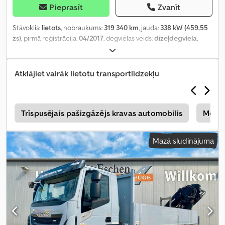
Pieprasīt
Zvanīt
Stāvoklis:
lietots
, nobraukums:
319 340 km
, jauda:
338 kW (459,55
zs)
, pirmā reģistrācija:
04/2017
, degvielas veids:
dīzeļdegviela
,
kopējais svars:
26 000 kg
, asu konfigurācija:
3 asis
, nākamā
pārbaude (TÜV):
03/2027
, krāsa:
pelēks
, pārnesuma veids:
automātisks
, emisijas klase:
Euro 6
, iekraušanas telpas tilpums:
13
Atklājiet vairāk lietotu transportlīdzekļu
m³
, krautuves garums:
6 200 mm
, iekraušanas vietas platums:
2 480 mm
, iekraušanas telpas augstums:
900 mm
, Aprīkojums:
celtnis, gaisa kondicionēšana, stāvvietas sildītājs
,
s
Trīspusējais pašizgāzējs kravas automobilis
Merce
Mazā sludinājuma