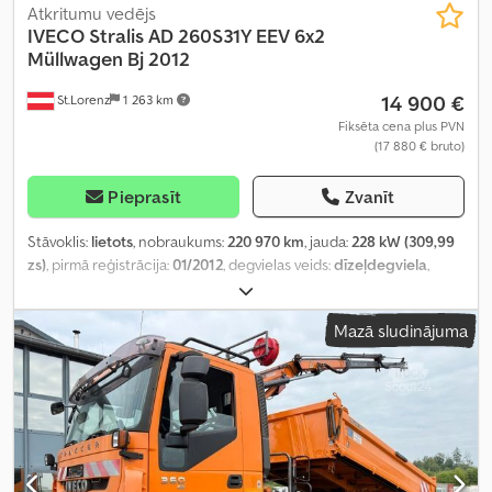
Atkritumu vedējs
IVECO
Stralis AD 260S31Y EEV 6x2
Müllwagen Bj 2012
14 900 €
St.Lorenz
1 263 km
Fiksēta cena plus PVN
(17 880 € bruto)
Pieprasīt
Zvanīt
Stāvoklis:
lietots
, nobraukums:
220 970 km
, jauda:
228 kW (309,99
zs)
, pirmā reģistrācija:
01/2012
, degvielas veids:
dīzeļdegviela
,
kopējais svars:
26 000 kg
, asu konfigurācija:
3 asis
, pārnesuma
veids:
automātisks
, emisijas klase:
Euro 5
, Aprīkojums:
gaisa
Mazā sludinājuma
kondicionēšana
,