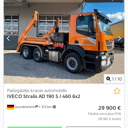
mm
, iekraušanas telpas augstums:
800 mm
, Aprīkojums:
ABS,
celtnis, gaisa kondicionēšana
,
1
/
10
Pašizgāzējs kravas automobilis
IVECO
Stralis AD 190 S / 460 6x2
29 900 €
Gondelsheim
1 373 km
Fiksēta cena plus PVN
(35 581 € bruto)