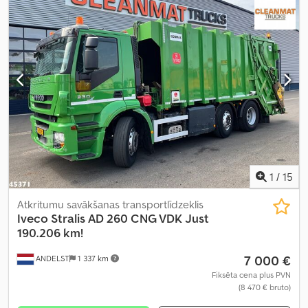
1
/
15
Atkritumu savākšanas transportlīdzeklis
Iveco
Stralis AD 260 CNG VDK Just
190.206 km!
7 000 €
ANDELST
1 337 km
Fiksēta cena plus PVN
(8 470 € bruto)