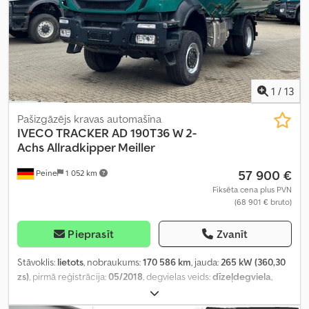
1
/
13
Pašizgāzējs kravas automašīna
IVECO
TRACKER AD 190T36 W 2-
Achs Allradkipper Meiller
57 900 €
Peine
1 052 km
Fiksēta cena plus PVN
(68 901 € bruto)
Pieprasīt
Zvanīt
Stāvoklis:
lietots
, nobraukums:
170 586 km
, jauda:
265 kW (360,30
zs)
, pirmā reģistrācija:
05/2018
, degvielas veids:
dīzeļdegviela
,
kopējais svars:
18 000 kg
, asu konfigurācija:
2 asis
, krāsa:
zaļš
,
pārnesuma veids:
mehānisks
, emisijas klase:
Euro 6
, iekraušanas