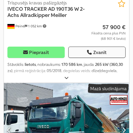
Trīspusējs kravas pašizgāzējs
IVECO
TRACKER AD 190T36 W 2-
Achs Allradkipper Meiller
57 900 €
Peine
1 052 km
Fiksēta cena plus PVN
(68 901 € bruto)
Pieprasīt
Zvanīt
Stāvoklis:
lietots
, nobraukums:
170 586 km
, jauda:
265 kW (360,30
zs)
, pirmā reģistrācija:
05/2018
, degvielas veids:
dīzeļdegviela
,
kopējais svars:
18 000 kg
, asu konfigurācija:
2 asis
, krāsa:
zaļš
,
pārnesuma veids:
mehānisks
, emisijas klase:
Euro 6
, iekraušanas
Mazā sludinājuma
telpas tilpums:
6 m³
, krautuves garums:
4 400 mm
, iekraušanas
vietas platums:
2 420 mm
, iekraušanas telpas augstums:
600 mm
,
Aprīkojums:
ABS, gaisa kondicionēšana, pilnpiedziņa
,