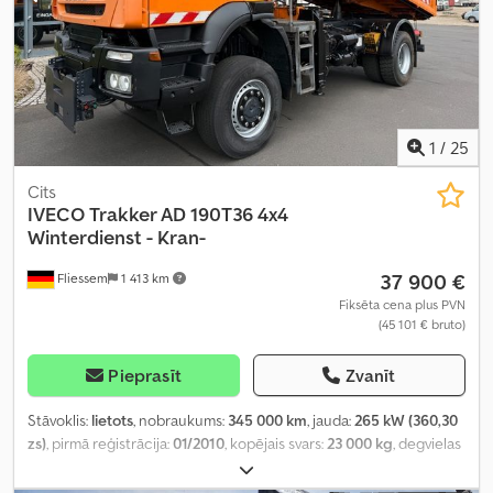
1
/
25
Cits
IVECO
Trakker AD 190T36 4x4
Winterdienst - Kran-
37 900 €
Fliessem
1 413 km
Fiksēta cena plus PVN
(45 101 € bruto)
Pieprasīt
Zvanīt
Stāvoklis:
lietots
, nobraukums:
345 000 km
, jauda:
265 kW (360,30
zs)
, pirmā reģistrācija:
01/2010
, kopējais svars:
23 000 kg
, degvielas
veids:
dīzeļdegviela
, krāsa:
oranžs
, asu konfigurācija:
2 asis
,
pārnesuma veids:
mehānisks
, emisijas klase:
Euro 5
, iekraušanas