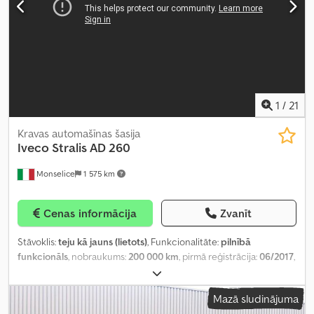
1
/
21
Kravas automašīnas šasija
Iveco
Stralis AD 260
Monselice
1 575 km
Cenas informācija
Zvanīt
Stāvoklis:
teju kā jauns (lietots)
, Funkcionalitāte:
pilnībā
funkcionāls
, nobraukums:
200 000 km
, pirmā reģistrācija:
06/2017
,
degvielas veids:
dīzeļdegviela
, kopējais svars:
26 000 kg
, asu
konfigurācija:
6x2
, riteņu bāze:
5 100 mm
, degviela:
dīzeļdegviela
,
Mazā sludinājuma
krāsa:
balts
, vadītāja kabīne:
dienas kabīne
, pārnesuma veids: