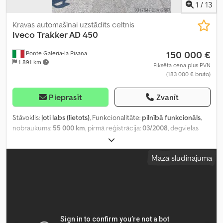
1
/
13
Kravas automašīnai uzstādīts celtnis
Iveco
Trakker AD 450
150 000 €
Ponte Galeria-la Pisana
1 891 km
Fiksēta cena plus PVN
(183 000 € bruto)
Pieprasīt
Zvanīt
Stāvoklis:
ļoti labs (lietots)
, Funkcionalitāte:
pilnībā funkcionāls
,
nobraukums:
55 000 km
, pirmā reģistrācija:
03/2008
, degvielas
veids:
dīzeļdegviela
, tukšais svars:
320 kg
, maksimālā kravnesība:
320 kg
, kopējais svars:
320 kg
, degviela:
dīzeļdegviela
, emisijas
Mazā sludinājuma
klase:
Euro 5
, Ražošanas gads:
2008
, darbības stundas:
1 200 h
,