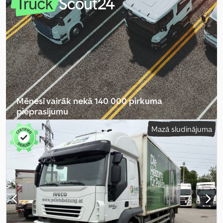
Mēnesī vairāk nekā 140 000 pirkuma
pieprasījumu
Mazā sludinājuma
Izvēlēties tirgotāja paketi