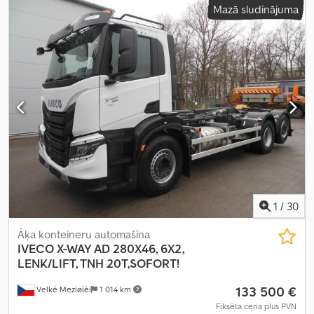
Mazā sludinājuma
telpas tilpums:
6 m³
, krautuves garums:
4 400 mm
, iekraušanas
vietas platums:
2 420 mm
, iekraušanas telpas augstums:
600 mm
,
Aprīkojums:
ABS, gaisa kondicionēšana, pilnpiedziņa
,
1
/
30
Āķa konteineru automašīna
IVECO
X-WAY AD 280X46, 6X2,
LENK/LIFT, TNH 20T,SOFORT!
133 500 €
Velké Meziøíèí
1 014 km
Fiksēta cena plus PVN