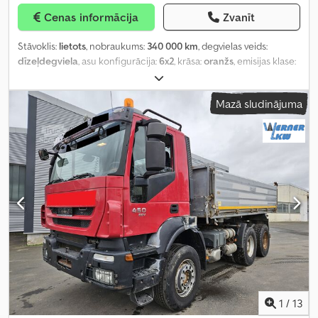
Cenas informācija
Zvanīt
Stāvoklis:
lietots
, nobraukums:
340 000 km
, degvielas veids:
dīzeļdegviela
, asu konfigurācija:
6x2
, krāsa:
oranžs
, emisijas klase:
Euro 6
, Aprīkojums:
ABS, Tahogrāfs, diferenciāļa bloķētājs, gaisa
kondicionēšana
,
Mazā sludinājuma
1
/
13