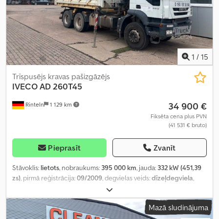
1
/
15
Trīspusējs kravas pašizgāzējs
IVECO
AD 260T45
34 900 €
Rinteln
1 129 km
Fiksēta cena plus PVN
(41 531 € bruto)
Pieprasīt
Zvanīt
Stāvoklis:
lietots
, nobraukums:
395 000 km
, jauda:
332 kW (451,39
zs)
, pirmā reģistrācija:
09/2009
, degvielas veids:
dīzeļdegviela
,
kopējais svars:
26 000 kg
, asu konfigurācija:
3 asis
, pārnesuma
veids:
mehānisks
, emisijas klase:
Euro 5
, Ražošanas gads:
2009
,
Mazā sludinājuma
Aprīkojums:
ABS, celtnis, elektroniskā stabilitātes programma
(ESP), gaisa kondicionēšana, kvēpu filtrs
,