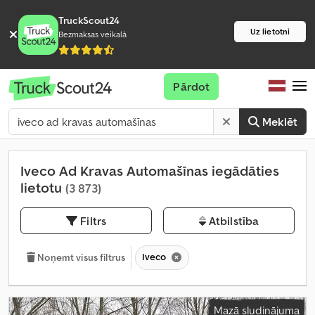
TruckScout24
Uz lietotni
Bezmaksas veikalā
Pārdot
Meklēt
Iveco Ad Kravas Automašīnas iegādāties
lietotu
(3 873)
Filtrs
Atbilstība
Iveco
Noņemt visus filtrus
Mazā sludinājuma