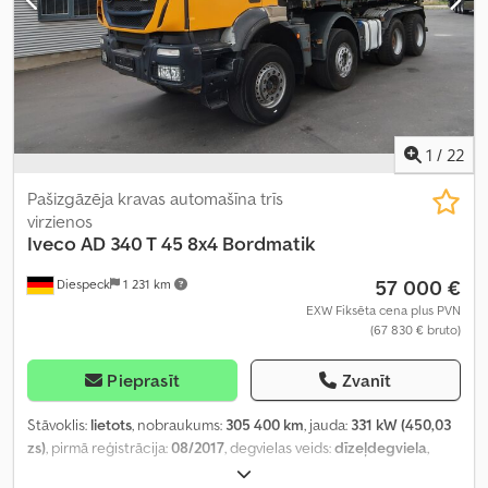
1
/
22
Pašizgāzēja kravas automašīna trīs
virzienos
Iveco
AD 340 T 45 8x4 Bordmatik
57 000 €
Diespeck
1 231 km
EXW Fiksēta cena plus PVN
(67 830 € bruto)
Pieprasīt
Zvanīt
Stāvoklis:
lietots
, nobraukums:
305 400 km
, jauda:
331 kW (450,03
zs)
, pirmā reģistrācija:
08/2017
, degvielas veids:
dīzeļdegviela
,
tukšais svars:
14 650 kg
, kopējais svars:
32 000 kg
, riepas izmērs: