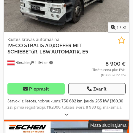
1
/
31
Kastes kravas automašīna
IVECO
STRALIS AD,KOFFER MIT
SCHIEBETüR, LBW AUTOMATIK, E5
8 900 €
Hörsching
1 194 km
Fiksēta cena plus PVN
(10 680 € bruto)
Pieprasīt
Zvanīt
Stāvoklis:
lietots
, nobraukums:
756 682 km
, jauda:
265 kW (360,30
zs)
, pirmā reģistrācija:
11/2006
, tukšais svars:
8 930 kg
, maksimālā
kravnesība:
8 995 kg
, kopējais svars:
19 000 kg
, riepas izmērs:
315/80/R22.5
, asu konfigurācija:
3 asis
, nākamā pārbaude (TÜV):
Mazā sludinājuma
11/2025
, bremzes:
dzinēja bremzēšana
, vadītāja kabīne:
gulēšanas kabīne
, pārnesuma veids:
automātisks
, emisijas klase: