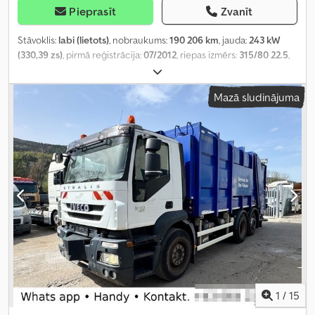
Pieprasīt
Zvanīt
Stāvoklis:
labi (lietots)
, nobraukums:
190 206 km
, jauda:
243 kW
(330,39 zs)
, pirmā reģistrācija:
07/2012
, riepas izmērs:
315/80 22.5
,
asu konfigurācija:
6x2
, riteņu bāze:
5 050 mm
, bremzes:
retardētājs
, vadītāja kabīne:
dienas kabīne
, pārnesuma veids:
Mazā sludinājuma
automātisks
, emisijas klase:
Euro 5
, piekares sistēma:
tērauds-
gaiss
, sēdvietu skaits:
3
, kopējais garums:
9 200 mm
, kopējais
platums:
2 550 mm
, kopējais augstums:
3 600 mm
, atļautā ass
slodze (1. ass):
8 000 kg
, atļautā ass slodze (ass 2):
7 500 kg
, atļautā
assu slodze (ass 3):
11 500 kg
, Ražošanas gads:
2012
, Aprīkojums:
ABS, elektriskais logu regulators, gaisa kondicionēšana, kruīza
kontrole, retardētājs
,
1
/
15