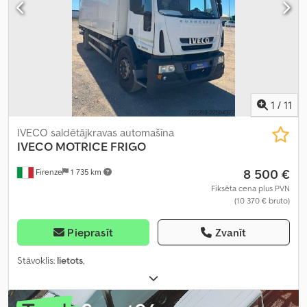
1
/
11
IVECO saldētājkravas automašīna
IVECO
MOTRICE FRIGO
8 500 €
Firenze
1 735 km
Fiksēta cena plus PVN
(10 370 € bruto)
Pieprasīt
Zvanīt
Stāvoklis:
lietots
,