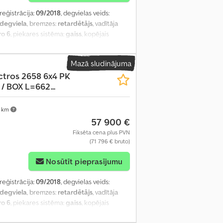
 reģistrācija:
09/2018
, degvielas veids:
ļdegviela
, bremzes:
retardētājs
, vadītāja
ro 6
, piekares sistēma:
gaiss
, kopējais
kojums:
borta dators, centrālā atslēga,
 spogulis, gaisa kondicionēšana, kruīza
Mazā sludinājuma
ctros 2658 6x4 PK
/ BOX L=662...
 km
57 900 €
Fiksēta cena plus PVN
(71 796 € bruto)
Nosūtīt pieprasījumu
 reģistrācija:
09/2018
, degvielas veids:
ļdegviela
, bremzes:
retardētājs
, vadītāja
ro 6
, piekares sistēma:
gaiss
, kopējais
m
, iekraušanas vietas platums:
2 450 mm
,