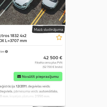
Mazā sludinājuma
ctros 1832 4x2
BOX L=3707 mm
 km
42 500 €
Fiksēta cena plus PVN
(52 700 € bruto)
Nosūtīt pieprasījumu
reģistrācija:
12/2011
, degvielas veids:
degviela
, pārnesuma veids:
automātisks
,
20 mm
, kopējais platums:
2 550 mm
,
šanas telpas augstums:
600 mm
, Ražošanas
iskais logu regulators, elektriski regulējams