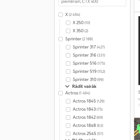
X
(2 494)
X 250
(10)
X 350
(2)
Sprinter
(2 188)
Sprinter 317
(427)
Sprinter 316
(331)
Sprinter 516
(175)
Sprinter 519
(152)
Sprinter 310
(99)
Rādīt vairāk
S
Actros
(1 464)
v
Actros 1845
(129)
Actros 1843
(75)
Actros 1842
(69)
Actros 1848
(63)
Actros 2545
(57)