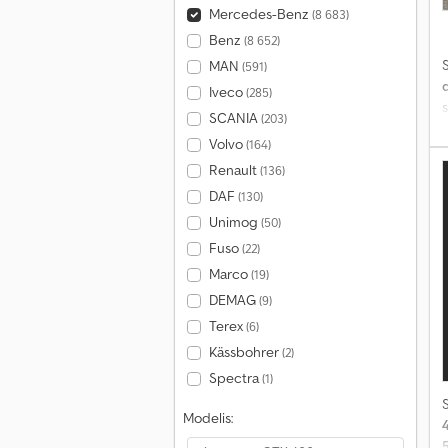
Mercedes-Benz
(8 683)
Benz
(8 652)
S
MAN
(591)
Iveco
(285)
s
SCANIA
(203)
Volvo
(164)
Renault
(136)
DAF
(130)
Unimog
(50)
Fuso
(22)
Marco
(19)
DEMAG
(9)
Terex
(6)
Kässbohrer
(2)
Spectra
(1)
S
Modelis: