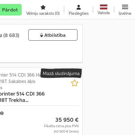
Pārdot
Valoda
Vēlmju saraksts
(0)
Pieslēgties
Izvēlne
tu
(8 683)
Atbilstība
Mazā sludinājuma
ter 514 CDI 366 Hiab
,18T Sakabes āķis
is
printer 514 CDI 366
8T Trekha...
35 950 €
Fiksēta cena plus PVN
(43 500 € bruto)