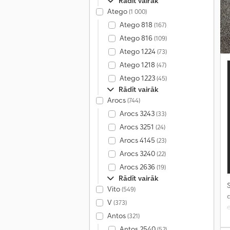
Rādīt vairāk
Atego
(1 000)
Atego 818
(167)
Atego 816
(109)
Atego 1224
(73)
Atego 1218
(47)
Atego 1223
(45)
Rādīt vairāk
Arocs
(744)
Arocs 3243
(33)
Arocs 3251
(24)
Arocs 4145
(23)
Arocs 3240
(22)
Arocs 2636
(19)
Rādīt vairāk
S
Vito
(549)
V
(373)
e
Antos
(321)
Antos 2540
(52)