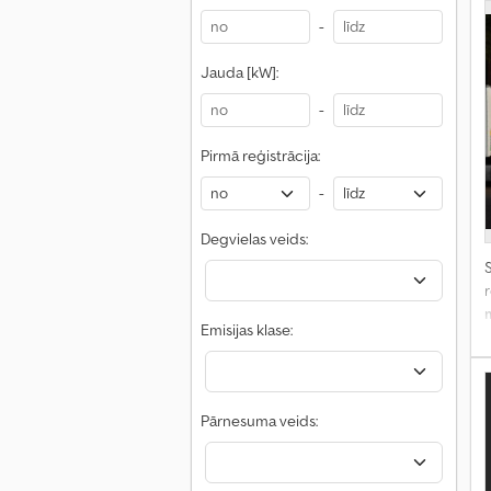
-
Jauda [kW]:
-
Pirmā reģistrācija:
-
Degvielas veids:
S
r
Emisijas klase:
Pārnesuma veids: