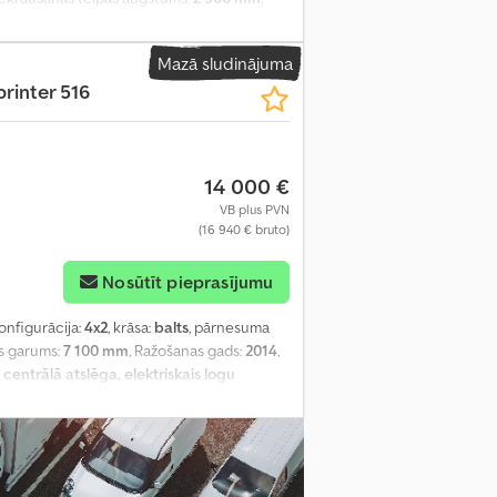
 centrālā atslēga, elektriskais logu
is borts, stūres pastiprinātājs
,
Mazā sludinājuma
printer 516
14 000 €
VB plus PVN
(16 940 € bruto)
Nosūtīt pieprasījumu
konfigurācija:
4x2
, krāsa:
balts
, pārnesuma
is garums:
7 100 mm
, Ražošanas gads:
2014
,
centrālā atslēga, elektriskais logu
 pastiprinātājs
,