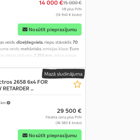
14 000 €
15 000 €
VB plus PVN
(16 940 € bruto)
Nosūtīt pieprasījumu
las veids:
dīzeļdegviela
, riepu stāvoklis:
70
suma veids:
mehānisks
, emisijas klase:
Euro
nas vietas platums:
2 250 mm
, iekraušanas
ektroniskā bremžu sistēma), centrālā
izmugurējais borts, stūres pastiprinātājs
,
Mazā sludinājuma
ctros 2658 6x4 FOR
 RETARDER ...
 km
29 500 €
Fiksēta cena plus PVN
(36 580 € bruto)
Nosūtīt pieprasījumu