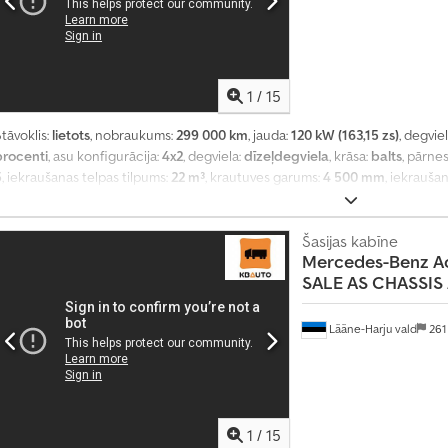
1
/
15
tāvoklis:
lietots
, nobraukums:
299 000 km
, jauda:
120 kW (163,15 zs)
, degvie
procenti
, asu konfigurācija:
4x2
, degviela:
dīzeļdegviela
, krāsa:
balts
, pārne
5
, iekraušanas telpas tilpums:
22 m³
, krautuves garums:
4 500 mm
, iekrauša
telpas augstums:
2 150 mm
, Ražošanas gads:
2016
, Aprīkojums:
ABS, EBS (El
atslēga, elektriskais logu regulators, gaisa kondicionēšana, paceļamais a
Šasijas kabīne
Mercedes-Benz
A
SALE AS CHASSIS /
Lääne-Harju vald
261
1
/
15