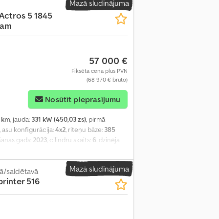
Mazā sludinājuma
Actros 5 1845
Cam
57 000 €
Fiksēta cena plus PVN
(68 970 € bruto)
Nosūtīt pieprasījumu
 km
, jauda:
331 kW (450,03 zs)
, pirmā
, asu konfigurācija:
4x2
, riteņu bāze:
385
šanas gads:
2023
, cilindru skaits:
6
, dzinēja
ēsture, stūres pastiprinātājs
,
Mazā sludinājuma
ā/saldētavā
printer 516