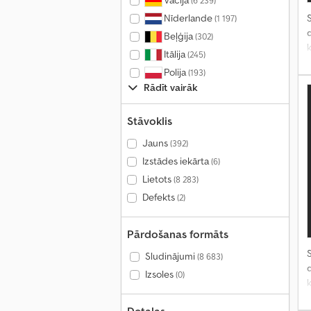
Vācija
(6 239)
Nīderlande
S
(1 197)
Beļģija
(302)
Itālija
(245)
Polija
(193)
Rādīt vairāk
k
Stāvoklis
Jauns
(392)
Izstādes iekārta
(6)
Lietots
(8 283)
Defekts
(2)
Pārdošanas formāts
S
Sludinājumi
(8 683)
Izsoles
(0)