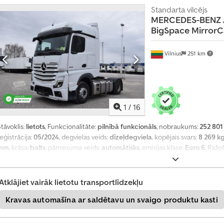
t
spogulis, kruīza kontrole, sēdekļa apsilde
,
Standarta vilcējs
i
MERCEDES-BENZ
BigSpace Mirror
U
z
z
Vilnius
251 km
i
n
i
e
t
1
/
16
t
a
tāvoklis:
lietots
, Funkcionalitāte:
pilnībā funkcionāls
, nobraukums:
252 801
g
eģistrācija:
05/2024
, degvielas veids:
dīzeļdegviela
, kopējais svars:
8 269 k
a
d
mm
, krāsa:
balts
, pārnesuma veids:
automātisks
, emisijas klase:
Euro 6
, Ražo
tilpums:
12 800 cm³
, stūres rata pozīcija:
kreisais
, Aprīkojums:
pilna apkope v
+
4
Atklājiet vairāk lietotu transportlīdzekļu
9
2
Kravas automašīna ar saldētavu un svaigo produktu kasti
0
1
8