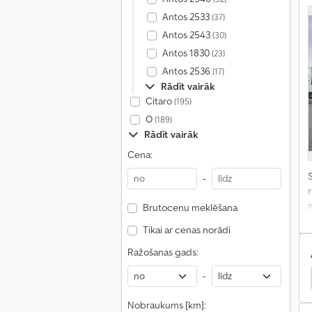
Antos 2533
(37)
Antos 2543
(30)
Antos 1830
(23)
Antos 2536
(17)
Rādīt vairāk
Citaro
(195)
O
(189)
Rādīt vairāk
Cena:
S
-
r
Brutocenu meklēšana
Tikai ar cenas norādi
Ražošanas gads:
-
a
Standarta Vilcēja Vienība
Daf Pilnīgs Vilciens
Nobraukums [km]: