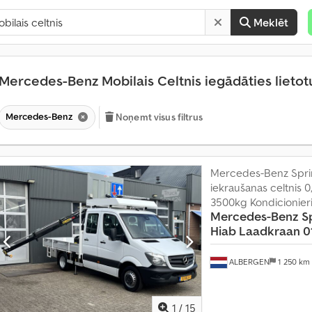
Meklēt
Mercedes-Benz Mobilais Celtnis iegādāties lieto
Mercedes-Benz
Noņemt visus filtrus
Mercedes-Benz Sprin
iekraušanas celtnis 0
3500kg Kondicionier
Mercedes-Benz
S
Hiab Laadkraan 01
M
ē
ALBERGEN
1 250 km
n
e
s
1
/
15