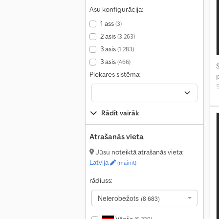
Asu konfigurācija:
1 ass
(3)
2 asis
(3 263)
3 asis
(1 283)
3 asis
(466)
S
Piekares sistēma:
Rādīt vairāk
Atrašanās vieta
Jūsu noteiktā atrašanās vieta:
Latvija
(mainīt)
rādiuss:
Neierobežots
(8 683)