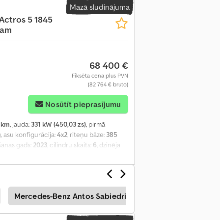
Mazā sludinājuma
Actros 5 1845
Cam
68 400 €
Fiksēta cena plus PVN
(82 764 € bruto)
Nosūtīt pieprasījumu
 km
, jauda:
331 kW (450,03 zs)
, pirmā
g
, asu konfigurācija:
4x2
, riteņu bāze:
385
šanas gads:
2023
, cilindru skaits:
6
, dzinēja
ēsture, stūres pastiprinātājs
,
Mercedes-Benz Antos Sabiedriskie Pakalpojumi
Me