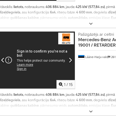
tāvoklis:
lietots
, nobraukums:
406 884 km
, jauda:
425 kW (577,84 zs)
, pirmā
dīzeļdegviela
, asu konfigurācija:
6x4
, riteņu bāze:
4 600 mm
, degviela:
dīze
kabīne:
gulēšanas kabīne
, pārnesuma veids:
automātisks
, emisijas klase:
Eu
garums:
9 190 mm
, kopējais platums:
2 550 mm
, Ražošanas gads:
2018
, Aprī
diferenciāļa bloķētājs, elektriskais logu regulators, elektriski regulējams
ontrole, retardētājs, stāvvietas sildītājs, sēdekļa apsilde
Pašizgāzējs ar celtni
,
Mercedes-Benz
A
19001 / RETARDER 
Lääne-Harju vald
261
1
/
15
tāvoklis:
lietots
, nobraukums:
406 884 km
, jauda:
425 kW (577,84 zs)
, pirmā
dīzeļdegviela
, asu konfigurācija:
6x4
, riteņu bāze:
4 600 mm
, degviela:
dīze
kabīne:
gulēšanas kabīne
, pārnesuma veids:
automātisks
, emisijas klase:
Eu
garums:
9 190 mm
, kopējais platums:
2 550 mm
, krautuves garums:
6 620 m