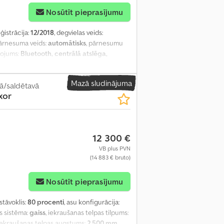
Nosūtīt pieprasījumu
eģistrācija:
12/2018
, degvielas veids:
pārnesuma veids:
automātisks
, pārnesumu
kojums:
Bluetooth, centrālā atslēga,
bes sakabe, pilna apkope vēsture, stūres
Mazā sludinājuma
ā/saldētavā
xor
12 300 €
VB plus PVN
(14 883 € bruto)
Nosūtīt pieprasījumu
 stāvoklis:
80 procenti
, asu konfigurācija:
es sistēma:
gaiss
, iekraušanas telpas tilpums:
 iekraušanas telpas augstums:
2 500 mm
,