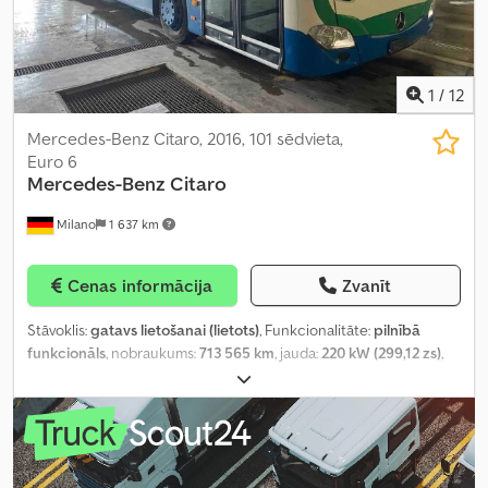
1
/
12
Mercedes-Benz Citaro, 2016, 101 sēdvieta,
Euro 6
Mercedes-Benz
Citaro
Milano
1 637 km
Cenas informācija
Zvanīt
Stāvoklis:
gatavs lietošanai (lietots)
, Funkcionalitāte:
pilnībā
funkcionāls
, nobraukums:
713 565 km
, jauda:
220 kW (299,12 zs)
,
pirmā reģistrācija:
11/2016
, degvielas veids:
dīzeļdegviela
, sēdvietu
skaits:
40
, stāvvietu skaits:
60
, pārnesuma veids:
automātisks
, asu
konfigurācija:
2 asis
, nākamā pārbaude (TÜV):
10/2026
, emisijas
klase:
Euro 6
, riepas izmērs:
275/70 R22.5
, kopējais garums:
12 170
mm
, kopējais platums:
2 550 mm
, kopējais augstums:
3 500 mm
,