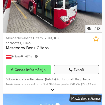
1
/
12
Mercedes-Benz Citaro, 2019, 102
sēdvietas, Euro 6
Mercedes-Benz
Citaro
Milano
1 637 km
Cenas informācija
Zvanīt
Stāvoklis:
gatavs lietošanai (lietots)
, Funkcionalitāte:
pilnībā
funkcionāls
, nobraukums:
384 948 km
, jauda:
220 kW (299,12 zs)
,
pirmā reģistrācija:
01/2019
, degvielas veids:
hibrīds
, sēdvietu skaits:
32
, stāvvietu skaits:
69
, pārnesuma veids:
automātisks
, asu
Mazā sludinājuma
konfigurācija:
2 asis
, emisijas klase:
Euro 6
, bremzes:
retardētājs
,
riepas izmērs:
275/70 R22.5
, kopējais garums:
12 140 mm
, kopējais