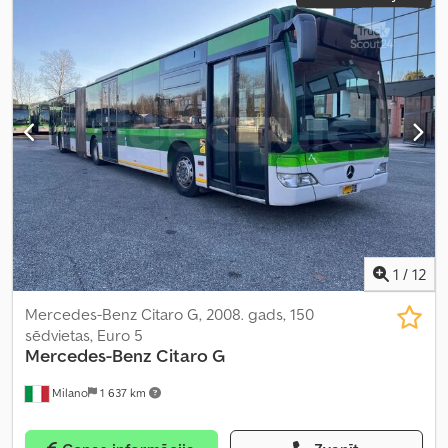
1
/
12
Mercedes-Benz Citaro G, 2008. gads, 150
sēdvietas, Euro 5
Mercedes-Benz
Citaro G
Milano
1 637 km