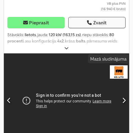
VB plus PVN
(16 940 € bruto)
Pieprasīt
Zvanīt
Stāvoklis:
lietots
, jauda:
120 kW (163,15 zs)
, riepu stāvoklis:
80
procenti
, asu konfigurācija:
4x2
, krāsa:
balts
, pārnesuma veids:
automātisks
, emisijas klase:
Euro 6
, piekares sistēma:
tērauds
,
kopējais garums:
7 100 mm
, Ražošanas gads:
2014
, Aprīkojums:
Mazā sludinājuma
ABS, EBS (Elektroniskā bremžu sistēma), borta dators, celtnis,
centrālā atslēga, elektriskais logu regulators, gaisa
kondicionēšana, miglas lukturi, piekabes sakabe, stūres
pastiprinātājs
,