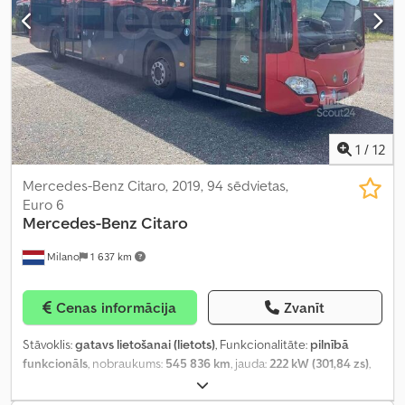
1
/
12
Mercedes-Benz Citaro, 2019, 94 sēdvietas,
Euro 6
Mercedes-Benz
Citaro
Milano
1 637 km
Cenas informācija
Zvanīt
Stāvoklis:
gatavs lietošanai (lietots)
, Funkcionalitāte:
pilnībā
funkcionāls
, nobraukums:
545 836 km
, jauda:
222 kW (301,84 zs)
,
pirmā reģistrācija:
08/2019
, degvielas veids:
dīzeļdegviela
,
sēdvietu skaits:
35
, stāvvietu skaits:
59
, pārnesuma veids: