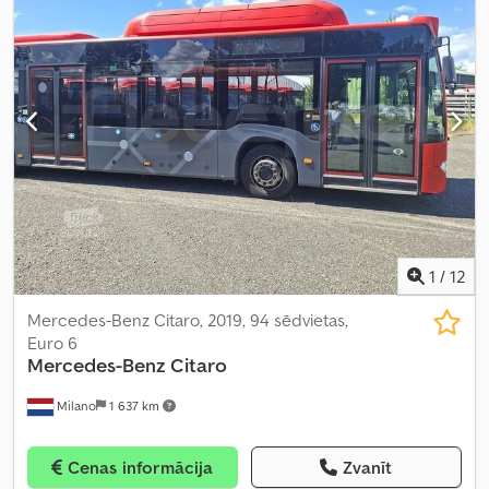
platums:
2 550 mm
, kopējais augstums:
3 300 mm
, Aprīkojums:
ABS, gaisa kondicionēšana, piemērots cilvēkiem ar invaliditāti,
stāvvietas sildītājs, vilces kontroles sistēma
,
1
/
12
Mercedes-Benz Citaro, 2019, 94 sēdvietas,
Euro 6
Mercedes-Benz
Citaro
Milano
1 637 km
Cenas informācija
Zvanīt