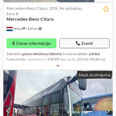
Mercedes-Benz Citaro, 2019, 94 sēdvietas,
Euro 6
Mercedes-Benz
Citaro
Milano
1 637 km
Cenas informācija
Zvanīt
Stāvoklis:
gatavs lietošanai (lietots)
, Funkcionalitāte:
pilnībā
funkcionāls
, nobraukums:
578 607 km
, jauda:
222 kW (301,84 zs)
,
pirmā reģistrācija:
08/2019
, degvielas veids:
hibrīds
, sēdvietu
skaits:
35
, stāvvietu skaits:
59
, pārnesuma veids:
automātisks
, asu
Mazā sludinājuma
konfigurācija:
2 asis
, nākamā pārbaude (TÜV):
04/2027
, emisijas
klase:
Euro 6
, riepas izmērs:
275/70 R22.5
, kopējais garums:
12 140
mm
, Aprīkojums:
ABS, gaisa kondicionēšana, piemērots
cilvēkiem ar invaliditāti, stāvvietas sildītājs, vilces kontroles
sistēma
,