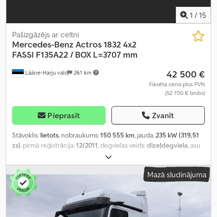
1
/
15
Pašizgāzējs ar celtni
Mercedes-Benz
Actros 1832 4x2
FASSI F135A22 / BOX L=3707 mm
42 500 €
Lääne-Harju vald
261 km
Fiksēta cena plus PVN
(52 700 € bruto)
Pieprasīt
Zvanīt
Stāvoklis:
lietots
, nobraukums:
150 555 km
, jauda:
235 kW (319,51
zs)
, pirmā reģistrācija:
12/2011
, degvielas veids:
dīzeļdegviela
, asu
konfigurācija:
4x2
, riteņu bāze:
3 900 mm
, degviela:
dīzeļdegviela
,
pārnesuma veids:
automātisks
, emisijas klase:
Euro 5
, piekares
Mazā sludinājuma
sistēma:
tērauds-gaiss
, kopējais garums:
7 120 mm
, kopējais
platums:
2 550 mm
, krautuves garums:
3 700 mm
, iekraušanas
vietas platums:
2 470 mm
, iekraušanas telpas augstums:
600 mm
,
Ražošanas gads:
2011
, Aprīkojums:
borta dators, celtnis,
diferenciāļa bloķētājs, elektriskais logu regulators, elektriski