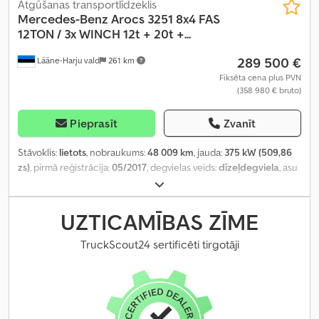
Atgūšanas transportlīdzeklis
Mercedes-Benz
Arocs 3251 8x4 FAS
12TON / 3x WINCH 12t + 20t +...
289 500 €
Lääne-Harju vald
261 km
Fiksēta cena plus PVN
(358 980 € bruto)
Pieprasīt
Zvanīt
Stāvoklis:
lietots
, nobraukums:
48 009 km
, jauda:
375 kW (509,86
zs)
, pirmā reģistrācija:
05/2017
, degvielas veids:
dīzeļdegviela
, asu
konfigurācija:
8x4
, riteņu bāze:
4 300 mm
, degviela:
dīzeļdegviela
,
degvielas tvertnes tilpums:
390 l
, bremzes:
dzinēja bremzēšana
,
pārnesuma veids:
automātisks
, emisijas klase:
Euro 6
, piekares
UZTICAMĪBAS ZĪME
sistēma:
cits
, kopējais garums:
10 900 mm
, kopējais platums:
2 550
mm
, Ražošanas gads:
2017
, Aprīkojums:
borta dators, centrālā
TruckScout24 sertificēti tirgotāji
atslēga, diferenciāļa bloķētājs, elektriskais logu regulators,
elektriski regulējams spogulis, gaisa kondicionēšana, kruīza
kontrole, stāvvietas sildītājs, sēdekļa apsilde
,