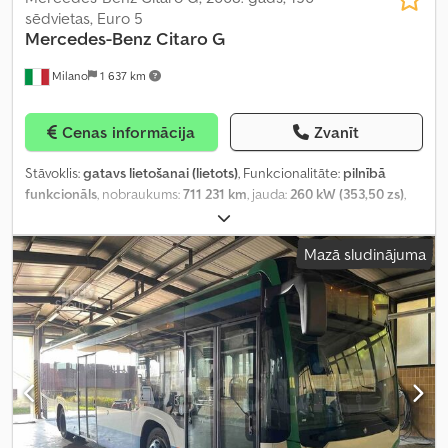
sēdvietas, Euro 5
Mercedes-Benz
Citaro G
Milano
1 637 km
Cenas informācija
Zvanīt
Stāvoklis:
gatavs lietošanai (lietots)
, Funkcionalitāte:
pilnībā
funkcionāls
, nobraukums:
711 231 km
, jauda:
260 kW (353,50 zs)
,
pirmā reģistrācija:
12/2008
, degvielas veids:
dīzeļdegviela
,
sēdvietu skaits:
33
, stāvvietu skaits:
117
, asu konfigurācija:
3 asis
,
Mazā sludinājuma
emisijas klase:
Euro 5
, bremzes:
retardētājs
, riepas izmērs:
275/70
R22,5
, kopējais garums:
17 940 mm
, kopējais platums:
2 550 mm
,
kopējais augstums:
3 300 mm
, Aprīkojums:
ABS, gaisa
kondicionēšana, piemērots cilvēkiem ar invaliditāti, stāvvietas
sildītājs, vilces kontroles sistēma
,