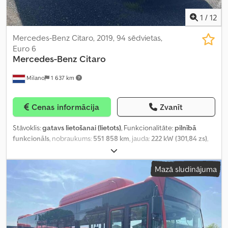
1
/
12
Mercedes-Benz Citaro, 2019, 94 sēdvietas,
Euro 6
Mercedes-Benz
Citaro
Milano
1 637 km
Cenas informācija
Zvanīt
Stāvoklis:
gatavs lietošanai (lietots)
, Funkcionalitāte:
pilnībā
funkcionāls
, nobraukums:
551 858 km
, jauda:
222 kW (301,84 zs)
,
pirmā reģistrācija:
08/2019
, degvielas veids:
hibrīds
, sēdvietu
skaits:
35
, stāvvietu skaits:
59
, pārnesuma veids:
automātisks
, asu
Mazā sludinājuma
konfigurācija:
2 asis
, nākamā pārbaude (TÜV):
04/2027
, emisijas
klase:
Euro 6
, riepas izmērs:
275/70 R22.5
, kopējais garums:
12 140
mm
, Aprīkojums:
ABS, gaisa kondicionēšana, piemērots
cilvēkiem ar invaliditāti, stāvvietas sildītājs, vilces kontroles
sistēma
,