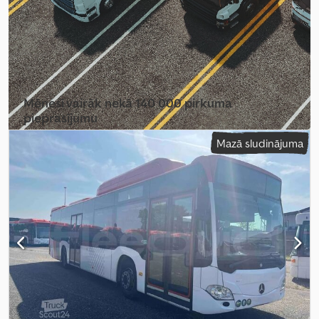
Aprīkojums:
ABS, gaisa kondicionēšana, piemērots cilvēkiem ar
invaliditāti, stāvvietas sildītājs, vilces kontroles sistēma
,
Mēnesī vairāk nekā 140 000 pirkuma
pieprasījumu
Mazā sludinājuma
Izvēlēties tirgotāja paketi