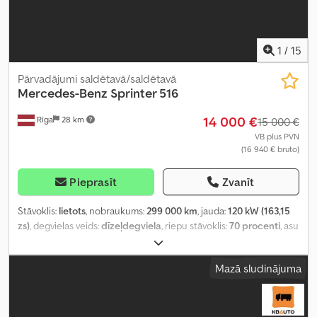
1
/
15
Pārvadājumi saldētavā/saldētavā
Mercedes-Benz
Sprinter 516
14 000 €
Rīga
28 km
15 000 €
VB plus PVN
(16 940 € bruto)
Pieprasīt
Zvanīt
Stāvoklis:
lietots
, nobraukums:
299 000 km
, jauda:
120 kW (163,15
zs)
, degvielas veids:
dīzeļdegviela
, riepu stāvoklis:
70 procenti
, asu
konfigurācija:
4x2
, degviela:
dīzeļdegviela
, krāsa:
balts
, pārnesuma
veids:
mehānisks
, emisijas klase:
Euro 5
, iekraušanas telpas
Mazā sludinājuma
tilpums:
22 m³
, krautuves garums:
4 500 mm
, iekraušanas vietas
platums:
2 250 mm
, iekraušanas telpas augstums:
2 150 mm
,
Ražošanas gads:
2016
, Aprīkojums:
ABS, EBS (Elektroniskā bremžu
sistēma), centrālā atslēga, elektriskais logu regulators, gaisa