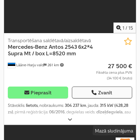
1
/
15
Transportēšana saldētavā/aizsaldētavā
Mercedes-Benz
Antos 2543 6x2*4
Supra Mt / box L=8520 mm
27 500 €
Lääne-Harju vald
261 km
Fiksēta cena plus PVN
(34 100 € bruto)
Pieprasīt
Zvanīt
Stāvoklis:
lietots
, nobraukums:
304 237 km
, jauda:
315 kW (428,28
zs)
, pirmā reģistrācija:
06/2016
, degvielas veids:
dīzeļdegviela
, asu
konfigurācija:
6x2
, riteņu bāze:
5 200 mm
, degviela:
dīzeļdegviela
,
vadītāja kabīne:
gulēšanas kabīne
, pārnesuma veids:
automātisks
,
Mazā sludinājuma
emisijas klase:
Euro 6
, piekares sistēma:
gaiss
, kopējais garums:
10 770 mm
, kopējais platums:
2 600 mm
, kopējais augstums:
4 000