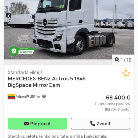
regulējams spogulis, kruīza kontrole, sēdekļa apsilde
,
1
/
16
Standarta vilcējs
MERCEDES-BENZ
Actros 5 1845
BigSpace MirrorCam
68 400 €
Vilnius
251 km
Fiksēta cena plus PVN
(82 764 € bruto)
Pieprasīt
Zvanīt
Stāvoklis:
lietots
, Funkcionalitāte:
pilnībā funkcionāls
,