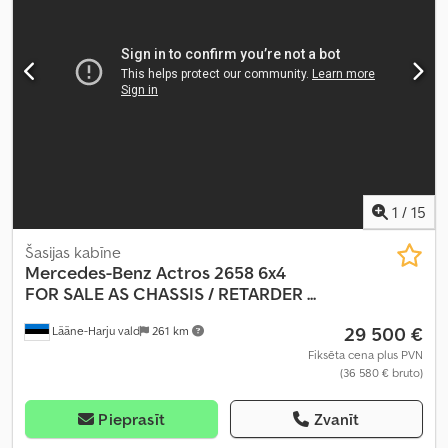
kondicionēšana, paceļamais aizmugurējais borts, stūres
pastiprinātājs
,
1
/
15
Šasijas kabīne
Mercedes-Benz
Actros 2658 6x4
FOR SALE AS CHASSIS / RETARDER ...
29 500 €
Lääne-Harju vald
261 km
Fiksēta cena plus PVN
(36 580 € bruto)
Pieprasīt
Zvanīt