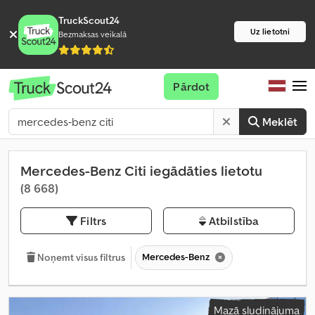
TruckScout24
Uz lietotni
Bezmaksas veikalā
Pārdot
Meklēt
Mercedes-Benz Citi iegādāties lietotu
(8 668)
Filtrs
Atbilstība
Mercedes-Benz
Noņemt visus filtrus
Mazā sludinājuma