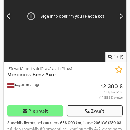
sildītājs, vilces kontroles sistēma
,
1
/
15
Pārvadājumi saldētavā/saldētavā
Mercedes-Benz
Axor
12 300 €
Rīga
28 km
VB plus PVN
(14 883 € bruto)
Pieprasīt
Zvanīt
Stāvoklis:
lietots
, nobraukums:
658 000 km
, jauda:
206 kW (280,08
zs)
, riepu stāvoklis:
80 procenti
, asu konfigurācija:
4x2
, krāsa:
balts
,