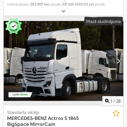
nobraukums:
252 801 km
, jauda:
331 kW (450,03 zs)
, pirmā
reģistrācija:
05/2024
, degvielas veids:
dīzeļdegviela
, kopējais
svars:
8 269 kg
, asu konfigurācija:
4x2
, riteņu bāze:
385 mm
, krāsa:
Mazā sludinājuma
balts
, pārnesuma veids:
automātisks
, emisijas klase:
Euro 6
,
Ražošanas gads:
2023
, cilindru skaits:
6
, dzinēja tilpums:
12 800
cm³
, stūres rata pozīcija:
kreisais
, Aprīkojums:
pilna apkope
vēsture, stūres pastiprinātājs
,
1
/
28
Standarta vilcējs
MERCEDES-BENZ
Actros 5 1845
BigSpace MirrorCam