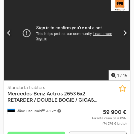
mm
, krautuves garums:
8 520 mm
, iekraušanas vietas platums:
2 500 mm
, iekraušanas telpas augstums:
2 680 mm
, Ražošanas
gads:
2016
, Aprīkojums:
borta dators, centrālā atslēga,
diferenciāļa bloķētājs, elektriskais logu regulators, elektriski
regulējams spogulis, gaisa kondicionēšana, kruīza kontrole,
stāvvietas sildītājs, sēdekļa apsilde
,
1
/
15
Standarta traktors
Mercedes-Benz
Actros 2653 6x2
RETARDER / DOUBLE BOGIE / GIGAS...
59 900 €
Lääne-Harju vald
261 km
Fiksēta cena plus PVN
(74 276 € bruto)