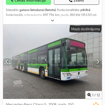
Cenas informācija
Zvanīt
Stāvoklis:
gatavs lietošanai (lietots)
, Funkcionalitāte:
pilnībā
funkcionāls
, nobraukums:
697 794 km
, jauda:
260 kW (353,50 zs)
,
pirmā reģistrācija:
12/2008
, degvielas veids:
dīzeļdegviela
,
sēdvietu skaits:
32
, stāvvietu skaits:
117
, pārnesuma veids:
Mazā sludinājuma
automātisks
, asu konfigurācija:
3 asis
, emisijas klase:
Euro 5
,
bremzes:
retardētājs
, riepas izmērs:
275/70 R22.5
, kopējais
garums:
17 940 mm
, kopējais platums:
2 550 mm
, kopējais
augstums:
3 000 mm
, Aprīkojums:
ABS, gaisa kondicionēšana,
piemērots cilvēkiem ar invaliditāti, stāvvietas sildītājs, vilces
kontroles sistēma
,
1
/
12
Mercedes-Benz Citaro G, 2008. gads, 150