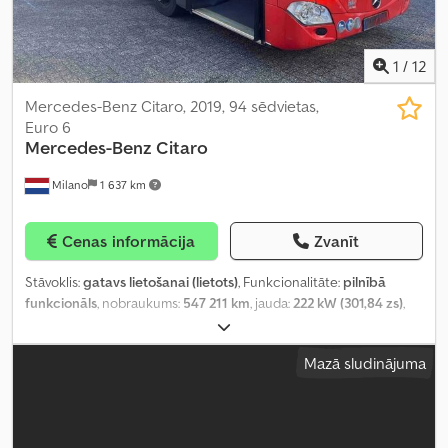
1
/
12
Mercedes-Benz Citaro, 2019, 94 sēdvietas,
Euro 6
Mercedes-Benz
Citaro
Milano
1 637 km
Cenas informācija
Zvanīt
Stāvoklis:
gatavs lietošanai (lietots)
, Funkcionalitāte:
pilnībā
funkcionāls
, nobraukums:
547 211 km
, jauda:
222 kW (301,84 zs)
,
pirmā reģistrācija:
08/2019
, degvielas veids:
dīzeļdegviela
,
sēdvietu skaits:
35
, stāvvietu skaits:
59
, pārnesuma veids:
Mazā sludinājuma
automātisks
, asu konfigurācija:
2 asis
, nākamā pārbaude (TÜV):
06/2027
, emisijas klase:
Euro 6
, riepas izmērs:
275/70 R22.5
,
kopējais garums:
12 140 mm
, Aprīkojums:
ABS, gaisa
kondicionēšana, piemērots cilvēkiem ar invaliditāti, stāvvietas