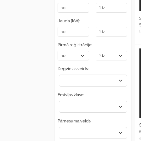
-
S
Jauda [kW]:
-
Pirmā reģistrācija:
-
Degvielas veids:
Emisijas klase:
Pārnesuma veids:
S
e