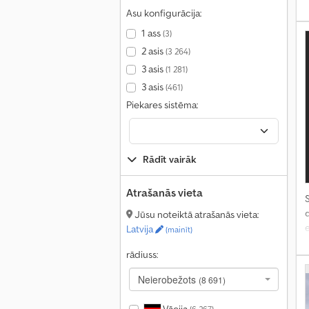
Asu konfigurācija:
1 ass
(3)
s
2 asis
(3 264)
3 asis
(1 281)
3 asis
(461)
Piekares sistēma:
Rādīt vairāk
Atrašanās vieta
S
Jūsu noteiktā atrašanās vieta:
e
Latvija
(mainīt)
rādiuss:
Neierobežots
(8 691)