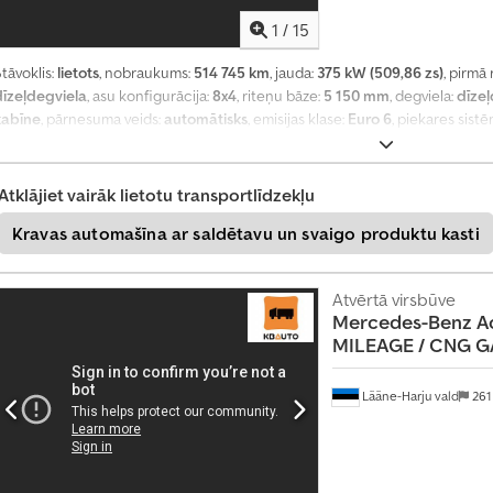
1
/
15
tāvoklis:
lietots
, nobraukums:
514 745 km
, jauda:
375 kW (509,86 zs)
, pirmā 
dīzeļdegviela
, asu konfigurācija:
8x4
, riteņu bāze:
5 150 mm
, degviela:
dīzeļ
kabīne
, pārnesuma veids:
automātisks
, emisijas klase:
Euro 6
, piekares sist
kopējais platums:
2 550 mm
, krautuves garums:
6 150 mm
, iekraušanas viet
augstums:
1 200 mm
, Ražošanas gads:
2015
, Aprīkojums:
borta dators, centr
elektriskais logu regulators, elektriski regulējams spogulis, gaisa kondici
Atklājiet vairāk lietotu transportlīdzekļu
ildītājs, sēdekļa apsilde
,
Kravas automašīna ar saldētavu un svaigo produktu kasti
Atvērtā virsbūve
Mercedes-Benz
A
MILEAGE / CNG GA
Lääne-Harju vald
261