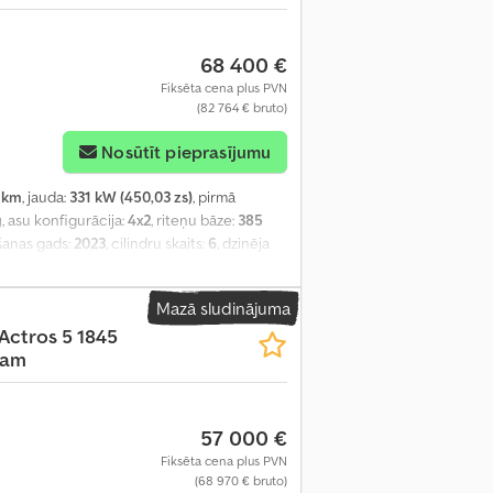
68 400 €
Fiksēta cena plus PVN
(82 764 € bruto)
Nosūtīt pieprasījumu
 km
, jauda:
331 kW (450,03 zs)
, pirmā
g
, asu konfigurācija:
4x2
, riteņu bāze:
385
šanas gads:
2023
, cilindru skaits:
6
, dzinēja
ēsture, stūres pastiprinātājs
,
Mazā sludinājuma
Actros 5 1845
Cam
57 000 €
Fiksēta cena plus PVN
(68 970 € bruto)