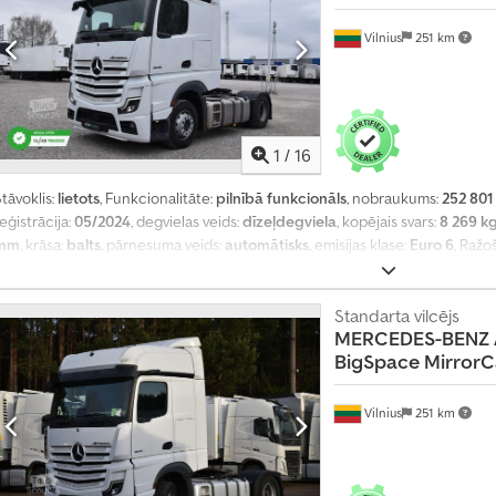
Vilnius
251 km
1
/
16
tāvoklis:
lietots
, Funkcionalitāte:
pilnībā funkcionāls
, nobraukums:
252 801
eģistrācija:
05/2024
, degvielas veids:
dīzeļdegviela
, kopējais svars:
8 269 k
mm
, krāsa:
balts
, pārnesuma veids:
automātisks
, emisijas klase:
Euro 6
, Ražo
tilpums:
12 800 cm³
, stūres rata pozīcija:
kreisais
, Aprīkojums:
pilna apkope v
Standarta vilcējs
MERCEDES-BENZ
BigSpace Mirror
Vilnius
251 km