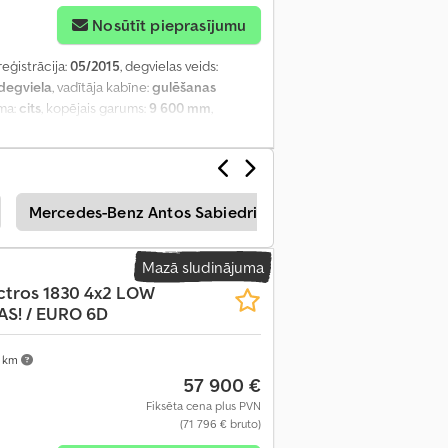
Nosūtīt pieprasījumu
reģistrācija:
05/2015
, degvielas veids:
degviela
, vadītāja kabīne:
gulēšanas
ēma:
cits
, kopējais garums:
9 600 mm
,
as platums:
2 380 mm
, iekraušanas telpas
ālā atslēga, diferenciāļa bloķētājs,
onēšana, kruīza kontrole, stāvvietas
Mercedes-Benz Antos Sabiedriskie Pakalpojumi
Me
Mazā sludinājuma
ctros 1830 4x2 LOW
S! / EURO 6D
 km
57 900 €
Fiksēta cena plus PVN
(71 796 € bruto)