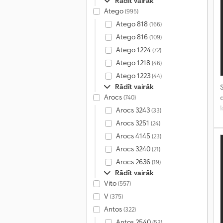
Rādīt vairāk
Atego
(995)
Atego 818
(166)
Atego 816
(109)
Atego 1224
(72)
Atego 1218
(46)
Atego 1223
(44)
Rādīt vairāk
S
Arocs
(740)
Arocs 3243
(33)
Arocs 3251
(24)
b
Arocs 4145
(23)
Arocs 3240
(21)
Arocs 2636
(19)
Rādīt vairāk
Vito
(557)
V
(375)
Antos
(322)
Antos 2540
(53)