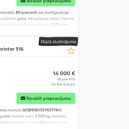
Nosūtīt pieprasījumu
 stāvoklis:
80 procenti
, asu konfigurācija:
es sistēma:
gaiss
, iekraušanas telpas tilpums:
 iekraušanas telpas augstums:
2 500 mm
,
 centrālā atslēga, elektriskais logu
is borts, stūres pastiprinātājs
,
Mazā sludinājuma
printer 516
14 000 €
VB plus PVN
(16 940 € bruto)
Nosūtīt pieprasījumu
dzekļa numurs:
WDB9061551N571941
,
gviela
, tukšais svars:
3 500 kg
, kopējais
dīzeļdegviela
, krāsa:
balts
, pārnesuma
is garums:
7 100 mm
, Ražošanas gads:
2014
,