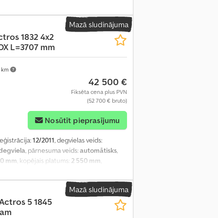
ferenciāļa bloķētājs, elektriskais logu
ontrole, piekabes sakabe, spoileris,
Mazā sludinājuma
ctros 1832 4x2
BOX L=3707 mm
 km
42 500 €
Fiksēta cena plus PVN
(52 700 € bruto)
Nosūtīt pieprasījumu
reģistrācija:
12/2011
, degvielas veids:
degviela
, pārnesuma veids:
automātisks
,
20 mm
, kopējais platums:
2 550 mm
,
šanas telpas augstums:
600 mm
, Ražošanas
iskais logu regulators, elektriski regulējams
Mazā sludinājuma
Actros 5 1845
Cam