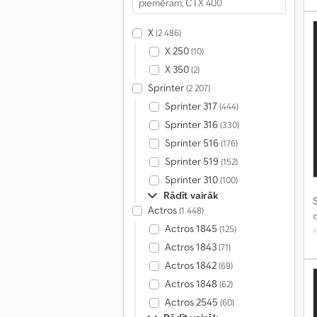
X
(2 486)
X 250
(10)
X 350
(2)
Sprinter
(2 207)
Sprinter 317
(444)
Sprinter 316
(330)
Sprinter 516
(176)
Sprinter 519
(152)
Sprinter 310
(100)
Rādīt vairāk
S
Actros
(1 448)
Actros 1845
(125)
e
Actros 1843
(71)
Actros 1842
(69)
Actros 1848
(62)
Actros 2545
(60)