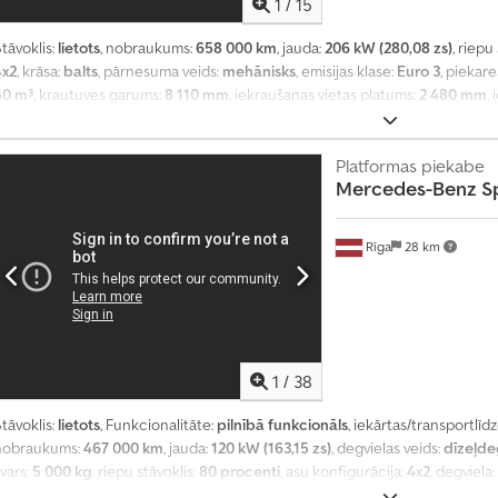
1
/
15
tāvoklis:
lietots
, nobraukums:
658 000 km
, jauda:
206 kW (280,08 zs)
, riepu
4x2
, krāsa:
balts
, pārnesuma veids:
mehānisks
, emisijas klase:
Euro 3
, piekar
50 m³
, krautuves garums:
8 110 mm
, iekraušanas vietas platums:
2 480 mm
,
Ražošanas gads:
2006
, Aprīkojums:
ABS, EBS (Elektroniskā bremžu sistēma),
regulators, gaisa kondicionēšana, kruīza kontrole, paceļamais aizmugurēja
Platformas piekabe
Mercedes-Benz
S
Rīga
28 km
1
/
38
tāvoklis:
lietots
, Funkcionalitāte:
pilnībā funkcionāls
, iekārtas/transportlī
nobraukums:
467 000 km
, jauda:
120 kW (163,15 zs)
, degvielas veids:
dīzeļde
vars:
5 000 kg
, riepu stāvoklis:
80 procenti
, asu konfigurācija:
4x2
, degviela:
eids:
automātisks
, emisijas klase:
Euro 6
, piekares sistēma:
tērauds
, kopēja