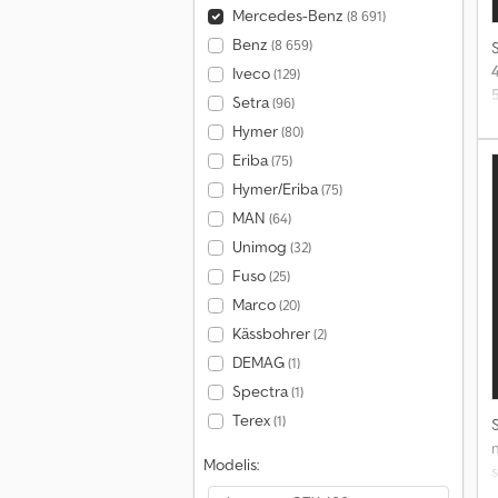
Mercedes-Benz
(8 691)
Benz
(8 659)
S
Iveco
(129)
Setra
(96)
Hymer
(80)
Eriba
(75)
Hymer/Eriba
(75)
MAN
(64)
Unimog
(32)
Fuso
(25)
Marco
(20)
Kässbohrer
(2)
DEMAG
(1)
Spectra
(1)
Terex
(1)
S
Modelis:
s
v