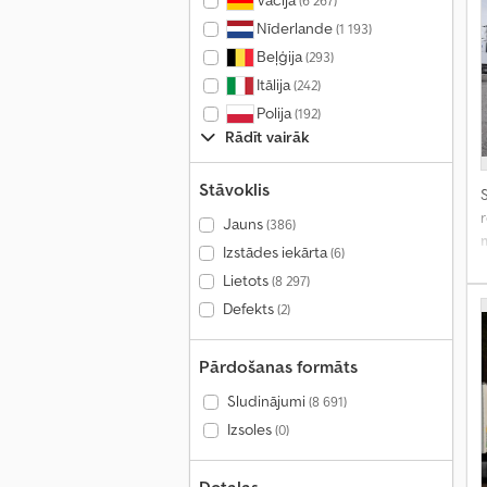
Vācija
(6 267)
Nīderlande
(1 193)
Beļģija
(293)
Itālija
(242)
Polija
(192)
Rādīt vairāk
Stāvoklis
S
r
Jauns
(386)
Izstādes iekārta
(6)
Lietots
(8 297)
Defekts
(2)
Pārdošanas formāts
Sludinājumi
(8 691)
Izsoles
(0)