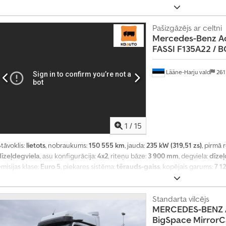
augstums:
3 910 mm
, Ražošanas gads:
2018
, Aprīkojums:
centrālā atslēga, di
regulators, elektriski regulējams spogulis, gaisa kondicionēšana, kruīza k
tāvvietas sildītājs, sēdekļa apsilde
,
Pašizgāzējs ar celtni
Mercedes-Benz
A
FASSI F135A22 / 
Lääne-Harju vald
261
1
/
15
tāvoklis:
lietots
, nobraukums:
150 555 km
, jauda:
235 kW (319,51 zs)
, pirmā 
dīzeļdegviela
, asu konfigurācija:
4x2
, riteņu bāze:
3 900 mm
, degviela:
dīzeļ
misijas klase:
Euro 5
, piekares sistēma:
tērauds-gaiss
, kopējais garums:
7 1
krautuves garums:
3 700 mm
, iekraušanas vietas platums:
2 470 mm
, iekrau
gads:
2011
, Aprīkojums:
borta dators, celtnis, diferenciāļa bloķētājs, elektr
spogulis, kruīza kontrole, sēdekļa apsilde
,
Standarta vilcējs
MERCEDES-BENZ
BigSpace Mirror