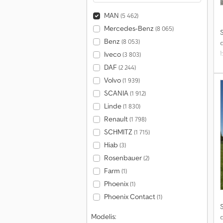
MAN
(5 462)
Mercedes-Benz
(8 065)
S
Benz
(8 053)
Iveco
(3 803)
DAF
(2 244)
Volvo
(1 939)
l
SCANIA
(1 912)
Linde
(1 830)
Renault
(1 798)
SCHMITZ
(1 715)
Hiab
(3)
Rosenbauer
(2)
Farm
(1)
Phoenix
(1)
Phoenix Contact
(1)
S
Modelis: