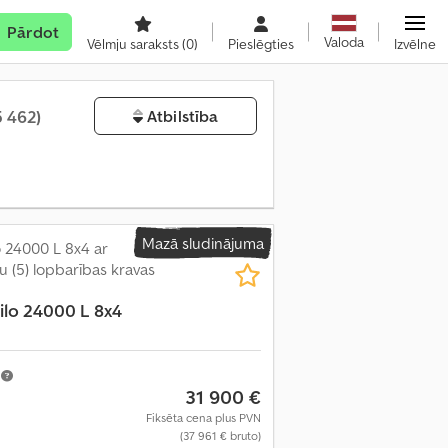
Pārdot
Valoda
Vēlmju saraksts
(0)
Pieslēgties
Izvēlne
5 462)
Atbilstība
Mazā sludinājuma
 24000 L 8x4 ar
u (5) lopbarības kravas
ilo 24000 L 8x4
m
31 900 €
Fiksēta cena plus PVN
(37 961 € bruto)