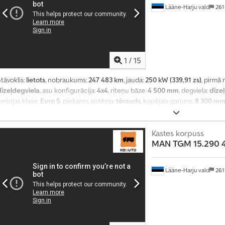
Lääne-Harju vald
261
1
/
15
tāvoklis:
lietots
, nobraukums:
247 483 km
, jauda:
250 kW (339,91 zs)
, pirmā 
dīzeļdegviela
, asu konfigurācija:
4x4
, riteņu bāze:
4 500 mm
, degviela:
dīze
misijas klase:
Euro 5
, piekares sistēma:
tērauds
, kopējais garums:
8 300 m
garums:
5 000 mm
, iekraušanas vietas platums:
2 490 mm
, iekraušanas tel
Aprīkojums:
borta dators, celtnis, centrālā atslēga, diferenciāļa bloķētājs, 
regulējams spogulis, gaisa kondicionēšana, kruīza kontrole, sēdekļa apsi
Kastes korpuss
MAN
TGM 15.290 
Lääne-Harju vald
261