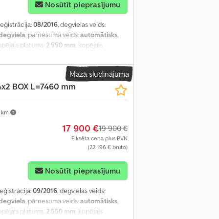
Nosūtīt pieprasījumu
reģistrācija:
08/2016
, degvielas veids:
degviela
, pārnesuma veids:
automātisks
,
kopējais platums:
2 550 mm
, kopējais
ums:
2 490 mm
, iekraušanas telpas
ālā atslēga, diferenciāļa bloķētājs,
Mazā sludinājuma
ionēšana, kruīza kontrole, sēdekļa apsilde
,
4x2 BOX L=7460 mm
 km
17 900 €
19 900 €
Fiksēta cena plus PVN
(22 196 € bruto)
Nosūtīt pieprasījumu
reģistrācija:
09/2016
, degvielas veids:
degviela
, pārnesuma veids:
automātisks
,
kopējais platums:
2 550 mm
, kopējais