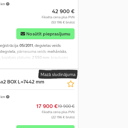
 km
42 900 €
Fiksēta cena plus PVN
(53 196 € bruto)
Nosūtīt pieprasījumu
reģistrācija:
05/2011
, degvielas veids:
ļdegviela
, pārnesuma veids:
mehānisks
,
m
, kopējais platums:
2 550 mm
, krautuves
pas augstums:
600 mm
, Ražošanas gads:
2011
,
elektriskais logu regulators, elektriski
Mazā sludinājuma
lde
,
4x2 BOX L=7442 mm
 km
17 900 €
19 900 €
Fiksēta cena plus PVN
(22 196 € bruto)