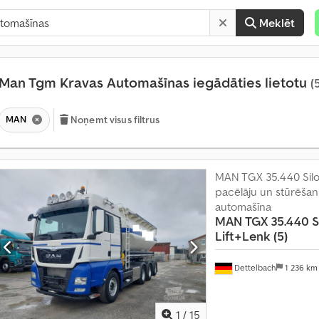
Meklēt
Man Tgm Kravas Automašīnas iegādāties lietotu
(
MAN
Noņemt visus filtrus
MAN TGX 35.440 Silo
pacēlāju un stūrēšan
automašīna
MAN
TGX 35.440 S
Lift+Lenk (5)
Dettelbach
1 236 k
1
/
15