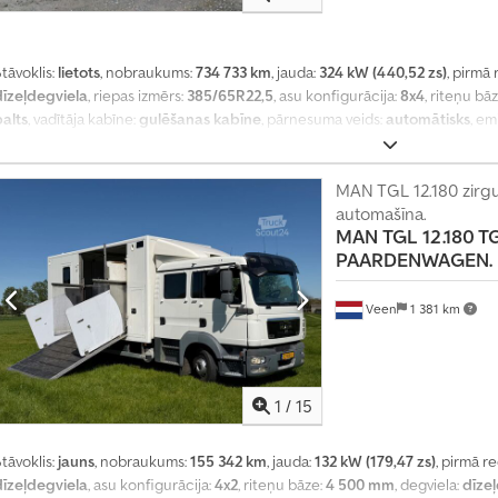
tāvoklis:
lietots
, nobraukums:
734 733 km
, jauda:
324 kW (440,52 zs)
, pirmā 
dīzeļdegviela
, riepas izmērs:
385/65R22,5
, asu konfigurācija:
8x4
, riteņu bā
balts
, vadītāja kabīne:
gulēšanas kabīne
, pārnesuma veids:
automātisks
, em
kopējais garums:
8 900 mm
, kopējais platums:
2 550 mm
, kopējais augstums
16 777 m³
, Ražošanas gads:
2016
, Aprīkojums:
ABS, borta dators, centrālā at
ogu regulators, elektriski regulējams spogulis, gaisa kondicionēšana, kruī
MAN TGL 12.180 zirg
pastiprinātājs, sēdekļa apsilde
,
automašīna.
MAN
TGL 12.180 T
PAARDENWAGEN.
Veen
1 381 km
1
/
15
tāvoklis:
jauns
, nobraukums:
155 342 km
, jauda:
132 kW (179,47 zs)
, pirmā re
T
dīzeļdegviela
, asu konfigurācija:
4x2
, riteņu bāze:
4 500 mm
, degviela:
dīze