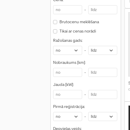
-
Brutocenu meklēšana
Tikai ar cenas norādi
Ražošanas gads:
-
Nobraukums [km]:
-
S
Jauda [kW]:
d
-
Pirmā reģistrācija:
-
Degvielas veids: