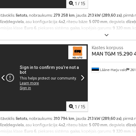
1
/
15
tāvoklis:
lietots
, nobraukums:
279 258 km
, jauda:
213 kW (289,60 zs)
, pirmā 
dīzeļdegviela
, asu konfigurācija:
4x2
, riteņu bāze:
5 070 mm
, degviela:
dīzeļ
misijas klase:
Euro 6
, piekares sistēma:
gaiss
, kopējais garums:
9 320 mm
, 
augstums:
3 810 mm
, krautuves garums:
7 440 mm
, iekraušanas vietas plat
augstums:
2 640 mm
, Ražošanas gads:
2016
, Aprīkojums:
borta dators, centr
elektriskais logu regulators, elektriski regulējams spogulis, gaisa kondic
Kastes korpuss
MAN
TGM 15.290 
Lääne-Harju vald
261
1
/
15
tāvoklis:
lietots
, nobraukums:
310 794 km
, jauda:
213 kW (289,60 zs)
, pirmā 
dīzeļdegviela
, asu konfigurācija:
4x2
, riteņu bāze:
5 070 mm
, degviela:
dīzeļ
misijas klase:
Euro 6
, piekares sistēma:
gaiss
, kopējais garums:
9 320 mm
, 