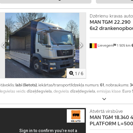
Dzērienu kravas aut
MAN TGM 22.290
6x2
drankenopbou
Lievegem
1 505 km
1
/
6
tāvoklis:
labi (lietots)
, iekārtas/transportlīdzekļa numurs:
61
, nobraukums:
3
egvielas veids:
dīzeļdegviela
, degviela:
dīzeļdegviela
, emisijas klase:
Euro 
Atvērtā virsbūve
MAN
TGM 18.340 4
PLATFORM L=50