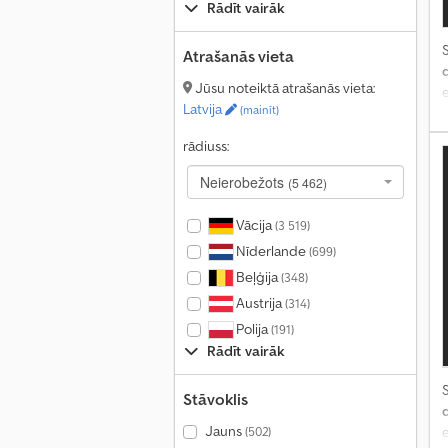
Rādīt vairāk
S
Atrašanās vieta
Jūsu noteiktā atrašanās vieta:
e
Latvija
(mainīt)
rādiuss:
Neierobežots
(5 462)
Vācija
(3 519)
Nīderlande
(699)
Beļģija
(348)
Austrija
(314)
Polija
(191)
Rādīt vairāk
S
Stāvoklis
Jauns
e
(502)