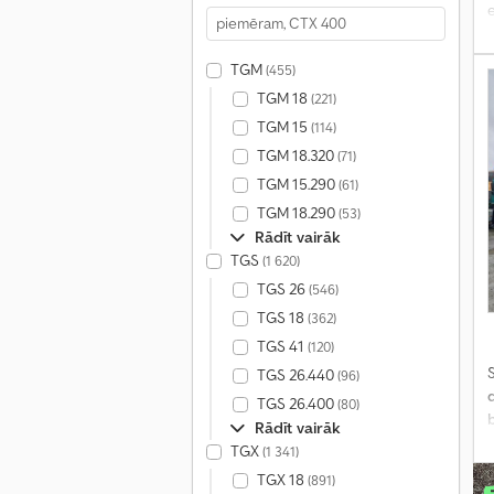
e
a
TGM
(455)
TGM 18
(221)
TGM 15
(114)
TGM 18.320
(71)
TGM 15.290
(61)
TGM 18.290
(53)
Rādīt vairāk
TGS
(1 620)
TGS 26
(546)
TGS 18
(362)
TGS 41
(120)
S
TGS 26.440
(96)
TGS 26.400
(80)
Rādīt vairāk
TGX
(1 341)
TGX 18
(891)
l