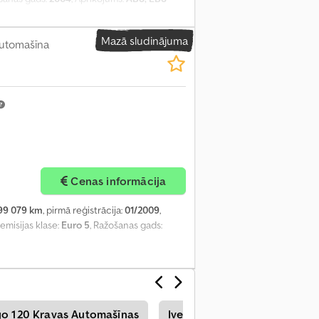
is, gaisa kondicionēšana, kruīza kontrole,
Mazā sludinājuma
utomašīna
Cenas informācija
99 079 km
, pirmā reģistrācija:
01/2009
,
, emisijas klase:
Euro 5
, Ražošanas gads:
go 120 Kravas Automašīnas
Iveco Eurocargo 120
Iv