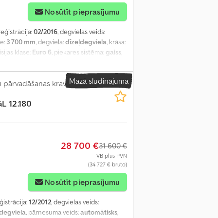
Nosūtīt pieprasījumu
reģistrācija:
02/2016
, degvielas veids:
ze:
3 700 mm
, degviela:
dīzeļdegviela
, krāsa:
isijas klase:
Euro 6
, piekares sistēma:
gaiss
,
:
3 900 mm
, iekraušanas telpas tilpums:
slēga, diferenciāļa bloķētājs, elektriskais
Mazā sludinājuma
za kontrole, miglas lukturi, stūres
u pārvadāšanas kravas
GL 12.180
28 700 €
31 600 €
VB plus PVN
(34 727 € bruto)
Nosūtīt pieprasījumu
ģistrācija:
12/2012
, degvielas veids:
ļdegviela
, pārnesuma veids:
automātisks
,