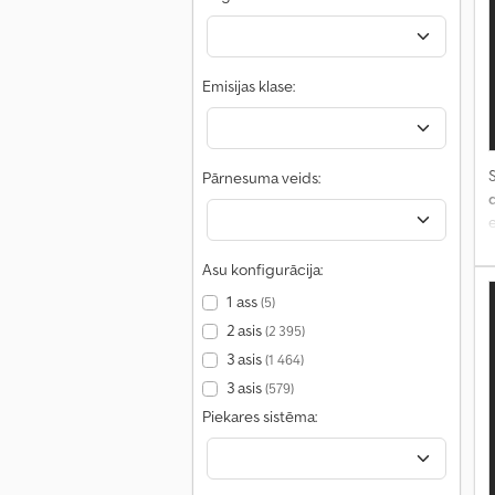
Emisijas klase:
S
Pārnesuma veids:
e
Asu konfigurācija:
1 ass
(5)
2 asis
(2 395)
3 asis
(1 464)
3 asis
(579)
Piekares sistēma: