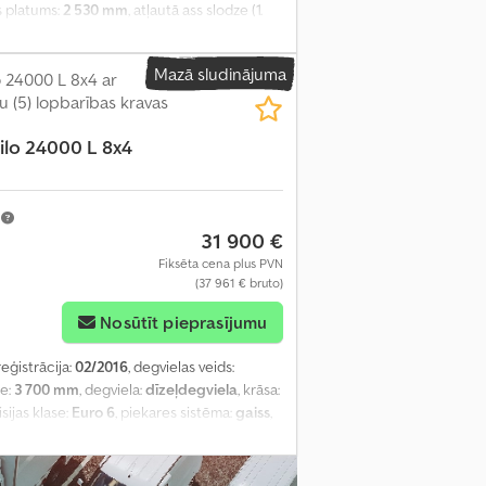
s platums:
2 530 mm
, atļautā ass slodze (1.
Mazā sludinājuma
 24000 L 8x4 ar
u (5) lopbarības kravas
ilo 24000 L 8x4
m
31 900 €
Fiksēta cena plus PVN
(37 961 € bruto)
Nosūtīt pieprasījumu
reģistrācija:
02/2016
, degvielas veids:
ze:
3 700 mm
, degviela:
dīzeļdegviela
, krāsa:
isijas klase:
Euro 6
, piekares sistēma:
gaiss
,
:
3 900 mm
, iekraušanas telpas tilpums:
slēga, diferenciāļa bloķētājs, elektriskais
za kontrole, miglas lukturi, stūres