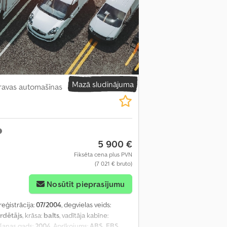
Mazā sludinājuma
kravas automašīnas
5 900 €
Fiksēta cena plus PVN
(7 021 € bruto)
Nosūtīt pieprasījumu
reģistrācija:
07/2004
, degvielas veids:
rdētājs
, krāsa:
balts
, vadītāja kabīne:
ošanas gads:
2004
, Aprīkojums:
ABS, EBS