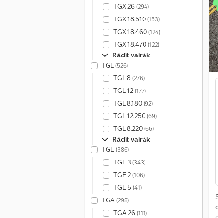
TGX 26
(294)
TGX 18.510
(153)
TGX 18.460
(124)
TGX 18.470
(122)
Rādīt vairāk
TGL
(526)
TGL 8
(276)
TGL 12
(177)
TGL 8.180
(92)
TGL 12.250
(69)
TGL 8.220
(66)
Rādīt vairāk
TGE
(386)
TGE 3
(343)
TGE 2
(106)
TGE 5
(41)
S
TGA
(298)
TGA 26
(111)