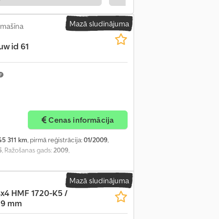
Mazā sludinājuma
omašīna
w id 61
Cenas informācija
45 311 km
, pirmā reģistrācija:
01/2009
,
5
, Ražošanas gads:
2009
,
Mazā sludinājuma
x4 HMF 1720-K5 /
09 mm