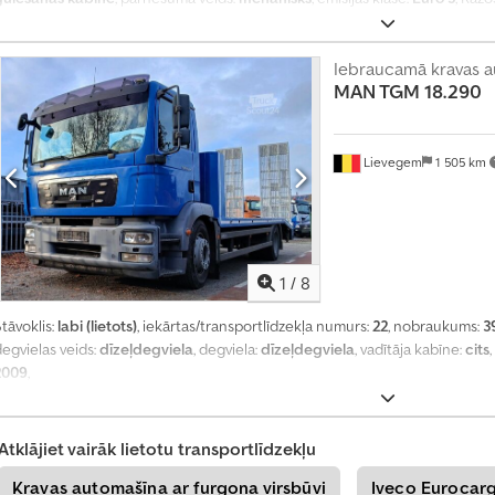
n
(Elektroniskā bremžu sistēma), borta dators, elektriski regulējams spogul
ā
retardētājs, vilces kontroles sistēma
,
j
Iebraucamā kravas a
MAN TGM
18.290
u
m
u
Lievegem
1 505 km
1
/
8
tāvoklis:
labi (lietots)
, iekārtas/transportlīdzekļa numurs:
22
, nobraukums:
3
egvielas veids:
dīzeļdegviela
, degviela:
dīzeļdegviela
, vadītāja kabīne:
cits
2009
,
Atklājiet vairāk lietotu transportlīdzekļu
Kravas automašīna ar furgona virsbūvi
Iveco Eurocar