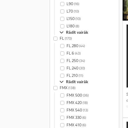
L90
(16)
L70
(10)
L150
(10)
L180
(8)
Rādīt vairāk
FL
(170)
FL 280
(44)
FL 6
(43)
FL 250
(34)
FL 240
(30)
FL 210
(11)
Rādīt vairāk
FMX
(138)
S
FMX 500
(36)
FMX 420
(18)
FMX 540
(13)
FMX 330
(6)
FMX 410
(6)