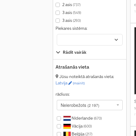
2 asis
(737)
3 asis
(549)
3 asis
(293)
Piekares sistēma:
Rādīt vairāk
Atrašanās vieta
Jūsu noteiktā atrašanās vieta:
Latvija
(mainīt)
rādiuss:
S
Neierobežots
(2 197)
s
Nīderlande
(670)
Vācija
(600)
Beļģija
(217)