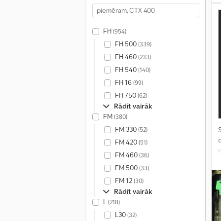
FH
(954)
FH 500
(339)
FH 460
(233)
FH 540
(140)
FH 16
(99)
FH 750
(62)
Rādīt vairāk
FM
(380)
FM 330
(52)
S
FM 420
(51)
FM 460
(36)
FM 500
(33)
FM 12
(30)
Rādīt vairāk
L
(218)
L30
(32)