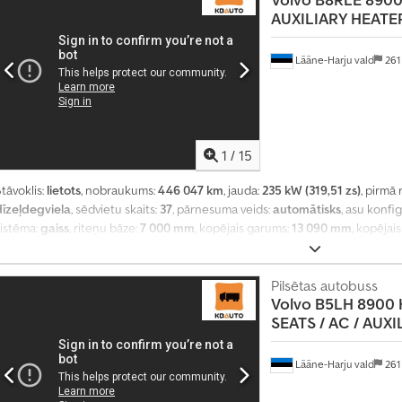
8
AUXILIARY HEATE
9
5
5
Lääne-Harju vald
261
0
7
1
/
15
tāvoklis:
lietots
, nobraukums:
446 047 km
, jauda:
235 kW (319,51 zs)
, pirmā 
dīzeļdegviela
, sēdvietu skaits:
37
, pārnesuma veids:
automātisks
, asu konfi
sistēma:
gaiss
, riteņu bāze:
7 000 mm
, kopējais garums:
13 090 mm
, kopējai
Aprīkojums:
borta dators, gaisa kondicionēšana
,
Pilsētas autobuss
Volvo
B5LH 8900 
SEATS / AC / AUXILI
Lääne-Harju vald
261