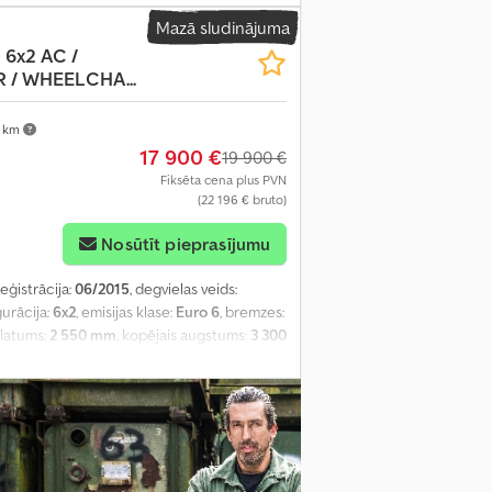
Mazā sludinājuma
6x2 AC /
 / WHEELCHA...
 km
17 900 €
19 900 €
Fiksēta cena plus PVN
(22 196 € bruto)
Nosūtīt pieprasījumu
reģistrācija:
06/2015
, degvielas veids:
gurācija:
6x2
, emisijas klase:
Euro 6
, bremzes:
platums:
2 550 mm
, kopējais augstums:
3 300
ukturi, vilces kontroles sistēma
,