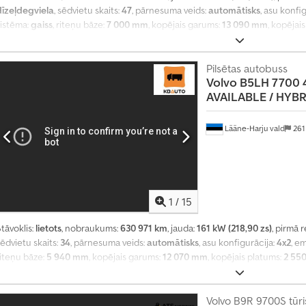
dīzeļdegviela
, sēdvietu skaits:
47
, pārnesuma veids:
automātisks
, asu konfi
sistēma:
gaiss
, riteņu bāze:
7 000 mm
, kopējais garums:
13 090 mm
, kopējai
Aprīkojums:
borta dators
,
Pilsētas autobuss
Volvo
B5LH 7700 
AVAILABLE / HYBRID
Lääne-Harju vald
261
1
/
15
tāvoklis:
lietots
, nobraukums:
630 971 km
, jauda:
161 kW (218,90 zs)
, pirmā r
ēdvietu skaits:
34
, pārnesuma veids:
automātisks
, asu konfigurācija:
4x2
, em
riteņu bāze:
5 940 mm
, kopējais garums:
12 070 mm
, kopējais platums:
2 55
Ražošanas gads:
2012
, Aprīkojums:
gaisa kondicionēšana
,
Volvo B9R 9700S tūri