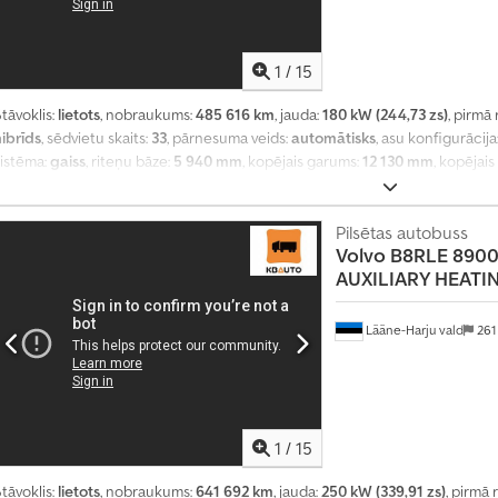
1
/
15
tāvoklis:
lietots
, nobraukums:
485 616 km
, jauda:
180 kW (244,73 zs)
, pirmā 
hibrīds
, sēdvietu skaits:
33
, pārnesuma veids:
automātisks
, asu konfigurācija
sistēma:
gaiss
, riteņu bāze:
5 940 mm
, kopējais garums:
12 130 mm
, kopējai
3 300 mm
, Ražošanas gads:
2017
, Aprīkojums:
borta dators, gaisa kondicio
Pilsētas autobuss
Volvo
B8RLE 8900 
AUXILIARY HEATI
Lääne-Harju vald
261
1
/
15
tāvoklis:
lietots
, nobraukums:
641 692 km
, jauda:
250 kW (339,91 zs)
, pirmā 