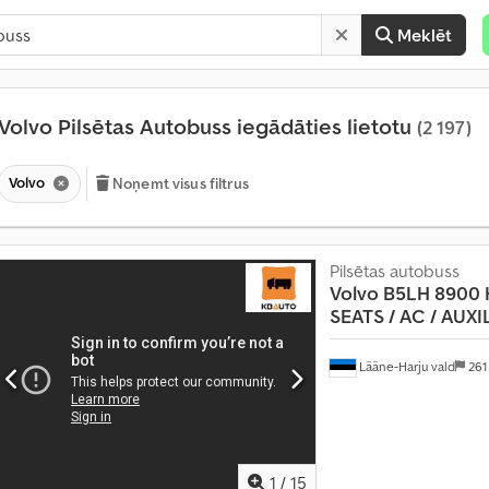
Meklēt
Volvo Pilsētas Autobuss iegādāties lietotu
(2 197)
Volvo
Noņemt visus filtrus
Pilsētas autobuss
Volvo
B5LH 8900 
SEATS / AC / AUXILI
M
ē
Lääne-Harju vald
261
n
e
s
ī
1
/
15
v