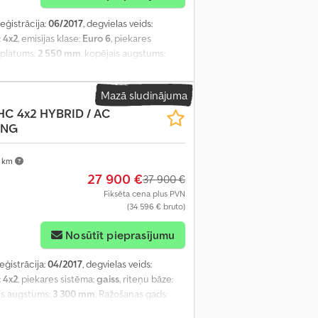
reģistrācija:
06/2017
, degvielas veids:
:
4x2
, emisijas klase:
Euro 6
, piekares
s platums:
2 550 mm
, kopējais augstums:
nēšana
,
Mazā sludinājuma
HC 4x2 HYBRID / AC
ING
 km
27 900 €
37 900 €
Fiksēta cena plus PVN
(34 596 € bruto)
Nosūtīt pieprasījumu
reģistrācija:
04/2017
, degvielas veids:
:
4x2
, piekares sistēma:
gaiss
, riteņu bāze:
ais augstums:
3 300 mm
, Ražošanas gads: