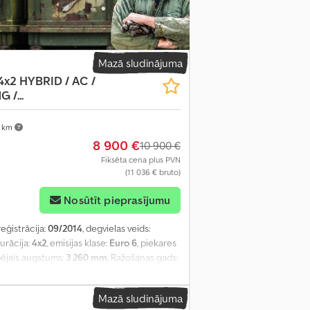
Mazā sludinājuma
x2 HYBRID / AC /
 /...
 km
8 900 €
10 900 €
Fiksēta cena plus PVN
(11 036 € bruto)
Nosūtīt pieprasījumu
reģistrācija:
09/2014
, degvielas veids:
gurācija:
4x2
, emisijas klase:
Euro 6
, piekares
pējais augstums:
3 260 mm
, Ražošanas gads:
Mazā sludinājuma