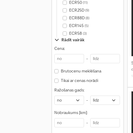
ECR50
(11)
ECR25D
(9)
ECR88D
(8)
ECR145
(5)
ECR58
(3)
Rādīt vairāk
Cena:
-
S
Brutocenu meklēšana
Tikai ar cenas norādi
Ražošanas gads:
-
Nobraukums [km]:
-