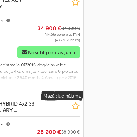
R
 km
34 900 €
37 900 €
Fiksēta cena plus PVN
(43 276 € bruto)
Nosūtīt pieprasījumu
reģistrācija:
07/2016
, degvielas veids:
gurācija:
4x2
, emisijas klase:
Euro 6
, piekares
s platums:
2 540 mm
, Ražošanas gads:
2016
,
Mazā sludinājuma
HYBRID 4x2 33
ARY ...
 km
28 900 €
38 900 €