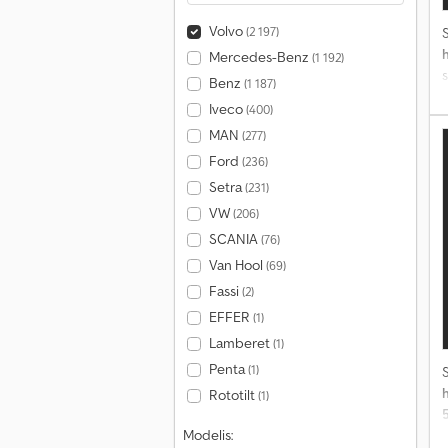
Volvo
(2 197)
S
Mercedes-Benz
(1 192)
Benz
(1 187)
Iveco
(400)
MAN
(277)
Ford
(236)
Setra
(231)
VW
(206)
SCANIA
(76)
Van Hool
(69)
Fassi
(2)
EFFER
(1)
Lamberet
(1)
Penta
(1)
S
Rototilt
(1)
Modelis: