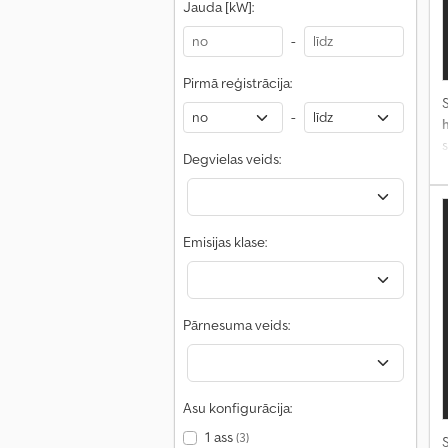
Jauda [kW]:
-
Pirmā reģistrācija:
S
-
Degvielas veids:
Emisijas klase:
Pārnesuma veids:
Asu konfigurācija:
1 ass
(3)
S