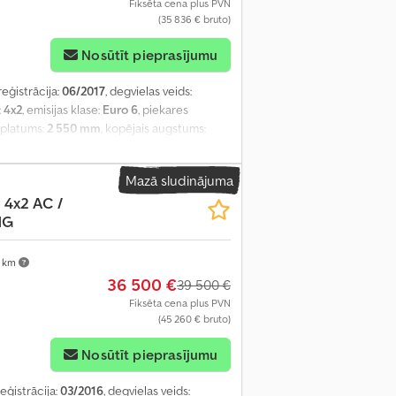
Fiksēta cena plus PVN
(35 836 € bruto)
Nosūtīt pieprasījumu
reģistrācija:
06/2017
, degvielas veids:
:
4x2
, emisijas klase:
Euro 6
, piekares
s platums:
2 550 mm
, kopējais augstums:
nēšana
,
Mazā sludinājuma
4x2 AC /
NG
 km
36 500 €
39 500 €
Fiksēta cena plus PVN
(45 260 € bruto)
Nosūtīt pieprasījumu
reģistrācija:
03/2016
, degvielas veids: