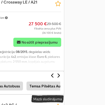
/ Crossway LE / A21
 km
27 500 €
29 500 €
Fiksēta cena plus PVN
(34 100 € bruto)
Nosūtīt pieprasījumu
reģistrācija:
08/2015
, degvielas veids:
gurācija:
4x2
, emisijas klase:
Euro 6
, piekares
s platums:
2 550 mm
, kopējais augstums:
nēšana
,
tas Autobuss
Temsa Pilsētas Autobuss
Mazā sludinājuma
4x2 AC /