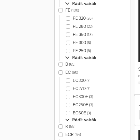
Rādīt vairāk
FE
(100)
FE 320
(26)
FE 280
(22)
FE 350
(18)
FE 300
(8)
FE 250
(8)
Rādīt vairāk
B
(65)
S
EC
(60)
EC300
(7)
EC27D
(7)
EC300E
(3)
EC250E
(3)
EC60E
(3)
Berkhof Pilsētas Autobuss
Rādīt vairāk
R
(55)
ECR
(54)