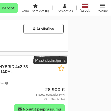
Pārdot
Valoda
Vēlmju saraksts
(0)
Pieslēgties
Izvēlne
Atbilstība
Mazā sludinājuma
HYBRID 4x2 33
ARY ...
 km
28 900 €
Fiksēta cena plus PVN
(35 836 € bruto)
Nosūtīt pieprasījumu