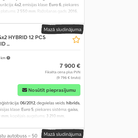
gurācija:
4x2
, emisijas klase:
Euro 6
, piekares
s platums:
2 550 mm
, Ražošanas gads:
2016
,
Mazā sludinājuma
4x2 HYBRID 12 PCS
 ...
 km
7 900 €
Fiksēta cena plus PVN
(9 796 € bruto)
Nosūtīt pieprasījumu
eģistrācija:
06/2012
, degvielas veids:
hibrīds
,
isijas klase:
Euro 5
, piekares sistēma:
gaiss
,
0 mm
, kopējais augstums:
3 210 mm
,
Mazā sludinājuma
stu autobuss – 50