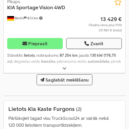
Pikaps
KIA
Sportage Vision 4WD
13 429 €
Berlin
872 km
Fiksēta cena plus PVN
(15 981 € bruto)
Pieprasīt
Zvanīt
Stāvoklis:
lietots
, nobraukums:
87 254 km
, jauda:
130 kW (176,75
zs)
, degvielas veids:
benzīns
, pārnesuma veids:
automātisks
, pirmā
reģistrācija:
01/2022
, emisijas klase:
Euro 6
, krāsa:
melns
, sēdvietu
skaits:
5
, Aprīkojums:
ABS, centrālā atslēga, elektroniskā
stabilitātes programma (ESP), gaisa kondicionēšana,
Saglabāt meklēšanu
imobilaizersistēma, pilnpiedziņa
,
Lietots Kia Kaste Furgons
(2)
Pārlūkojiet tagad visu TruckScout24 ar vairāk nekā
120 000 lietotiem transportlīdzekļiem.