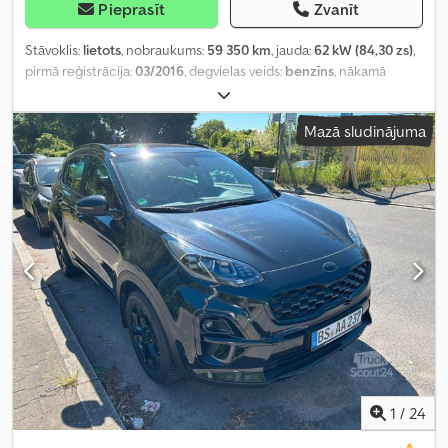
Pieprasīt
Zvanīt
Stāvoklis:
lietots
, nobraukums:
59 350 km
, jauda:
62 kW (84,30 zs)
,
pirmā reģistrācija:
03/2016
, degvielas veids:
benzīns
, nākamā
pārbaude (TÜV):
02/2027
, krāsa:
melns
, pārnesuma veids:
mehānisks
, emisijas klase:
Euro 6
, sēdvietu skaits:
5
, Aprīkojums:
Mazā sludinājuma
ABS, centrālā atslēga, elektroniskā stabilitātes programma
(ESP), gaisa kondicionēšana
,
1
/
24