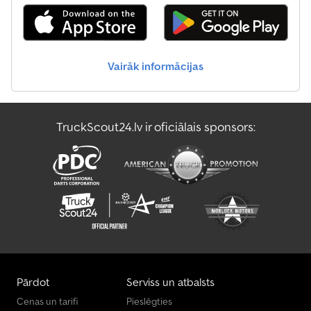
Nissan Kaste Furgons
Opel Kaste Furgons
Vairāk informācijas
Renault Kaste Furgons
Toyota Kaste Furgons
TruckScout24.lv ir oficiālais sponsors:
Vantourer Kaste Furgons
Vw Kaste Furgons
Pārdot
Serviss un atbalsts
Cenas un tarifi
Pieslēgties