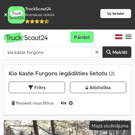
TruckScout24
Uz lietotni
Bezmaksas veikalā
Pārdot
Meklēt
Kia Kaste Furgons iegādāties lietotu
(2)
Filtrs
Atbilstība
Kia
Noņemt visus filtrus
Mazā sludinājuma