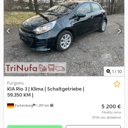
1
/
10
Furgons
KIA
Rio 3 | Klima | Schaltgetriebe |
59.350 KM |
5 200 €
Eschenburg
1 257 km
Fiksēta cena
(PVN nav atdalāms)