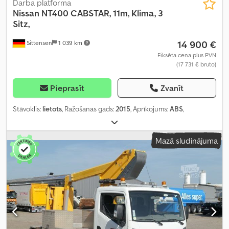
Darba platforma
Nissan
NT400 CABSTAR, 11m, Klima, 3
Sitz,
14 900 €
Sittensen
1 039 km
Fiksēta cena plus PVN
(17 731 € bruto)
Pieprasīt
Zvanīt
Stāvoklis:
lietots
, Ražošanas gads:
2015
, Aprīkojums:
ABS
,
Mazā sludinājuma