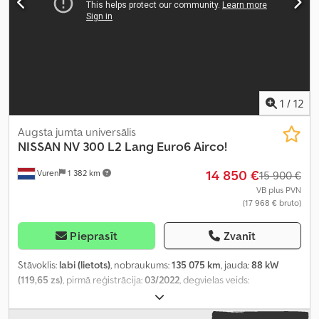
1
/
12
Augsta jumta universālis
NISSAN
NV 300 L2 Lang Euro6 Airco!
14 850 €
Vuren
1 382 km
15 900 €
VB plus PVN
(17 968 € bruto)
Pieprasīt
Zvanīt
Stāvoklis:
labi (lietots)
, nobraukums:
135 075 km
, jauda:
88 kW
(119,65 zs)
, pirmā reģistrācija:
03/2022
, degvielas veids:
dīzeļdegviela
, riepas izmērs:
205/65R16
, asu konfigurācija:
4x2
,
riteņu bāze:
3 500 mm
, degviela:
dīzeļdegviela
, krāsa:
balts
,