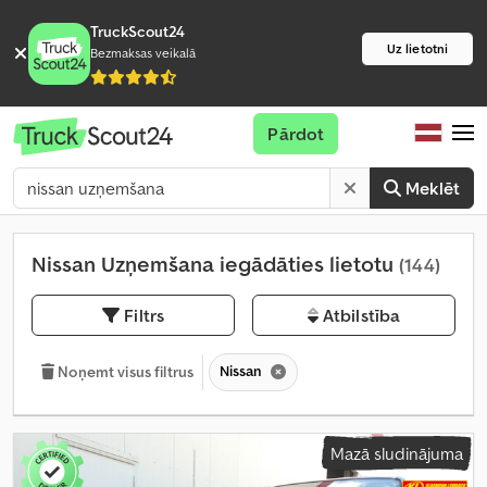
TruckScout24
Uz lietotni
Bezmaksas veikalā
Pārdot
Meklēt
Nissan Uzņemšana iegādāties lietotu
(144)
Filtrs
Atbilstība
Nissan
Noņemt visus filtrus
Mazā sludinājuma