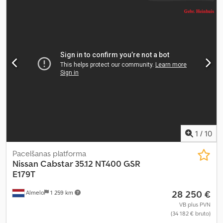
1
/
10
Pacelšanas platforma
Nissan
Cabstar 35.12 NT400 GSR
E179T
28 250 €
Almelo
1 259 km
VB plus PVN
(34 182 € bruto)