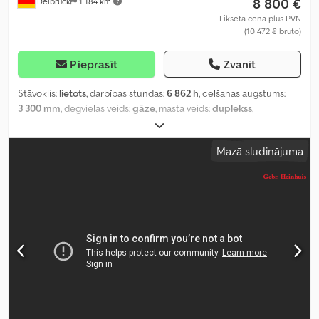
8 800 €
Delbrück
1 184 km
Fiksēta cena plus PVN
(10 472 € bruto)
Pieprasīt
Zvanīt
Stāvoklis:
lietots
, darbības stundas:
6 862 h
, celšanas augstums:
3 300 mm
, degvielas veids:
gāze
, masta veids:
duplekss
,
būvniecības augstums:
2 150 mm
, jauda:
39 kW (53,03 zs)
,
pārnesuma veids:
cits
, priekšējās riepas izmērs:
7.00 R 12
,
Mazā sludinājuma
aizmugurējās riepas izmērs:
6.00 - 9
, tukšais svars:
4 051 kg
, krāsa:
sarkans
, maksimālā kravnesība:
2 500 kg
, asu konfigurācija:
2 asis
,
piekares sistēma:
cits
, riepas izmērs:
7.00 R 12
, sēdvietu skaits:
1
,
vadītāja kabīne:
cits
, darbības svars:
4 051 kg
, celšanas jauda:
2 500
kg/m
, emisijas klase:
nav
, Aprīkojums:
kabīne, sānu nobīde
,