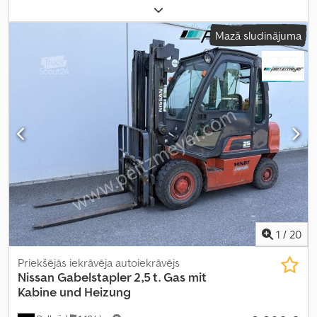
mehānisks
, asu konfigurācija:
4x4
, riteņu bāze:
3 150 mm
, pirmā
reģistrācija:
01/2020
, krautuves garums:
1 250 mm
, iekraušanas
Mazā sludinājuma
vietas platums:
1 480 mm
, iekraušanas telpas augstums:
470 mm
,
emisijas klase:
Euro 6
, krāsa:
zaļš
, vadītāja kabīne:
dienas kabīne
,
riepas izmērs:
255/60R18
, sēdvietu skaits:
2
, Ražošanas gads:
2020
,
Aprīkojums:
ABS, centrālā atslēga, gaisa kondicionēšana, kruīza
kontrole, navigācijas sistēma, piekabes sakabe, pilnpiedziņa,
vilces kontroles sistēma
,
1
/
20
Priekšējās iekrāvēja autoiekrāvējs
Nissan
Gabelstapler 2,5 t. Gas mit
Kabine und Heizung