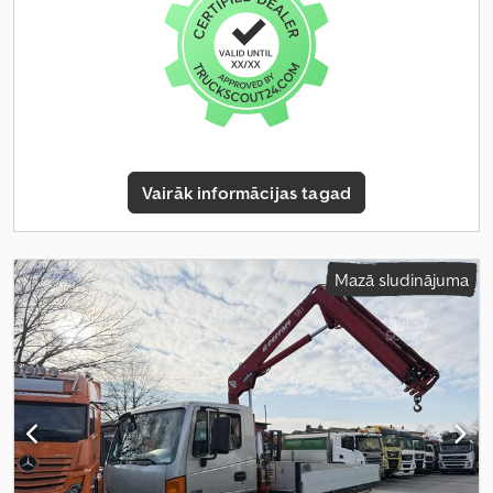
kondicionēšana, kruīza kontrole, kvēpu filtrs, zems līmenis
troksnis
,
Vairāk informācijas tagad
Mazā sludinājuma