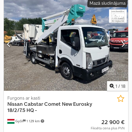
Mazā sludinājuma
kopējais platums:
1 800 mm
, kopējais augstums:
2 700 mm
,
Aprīkojums:
ABS, elektroniskā stabilitātes programma (ESP),
gaisa kondicionēšana
,
1
/
18
Furgons ar kasti
Nissan
Cabstar Comet New Eurosky
18/2/7.5 HQ -
22 900 €
Győr
1 129 km
Fiksēta cena plus PVN