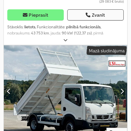
(29 083 € bruto)
Pieprasīt
Zvanīt
Stāvoklis:
lietots
, Funkcionalitāte:
pilnībā funkcionāls
,
nobraukums:
43 753 km
, jauda:
90 kW (122,37 zs)
, pirmā
reģistrācija:
10/2016
, degvielas veids:
dīzeļdegviela
, kopējais svars:
3 500 kg
, riepu stāvoklis:
80 procenti
, asu konfigurācija:
4x2
, krāsa:
Mazā sludinājuma
balts
, pārnesuma veids:
mehānisks
, sēdvietu skaits:
2
, Ražošanas
gads:
2016
, darbības stundas:
2 552 h
, Aprīkojums:
ABS, stūres
pastiprinātājs
,