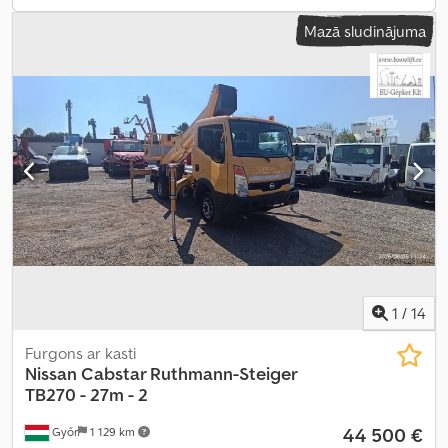
Mazā sludinājuma
1
/
14
Furgons ar kasti
Nissan
Cabstar Ruthmann-Steiger
TB270 - 27m - 2
44 500 €
Győr
1 129 km