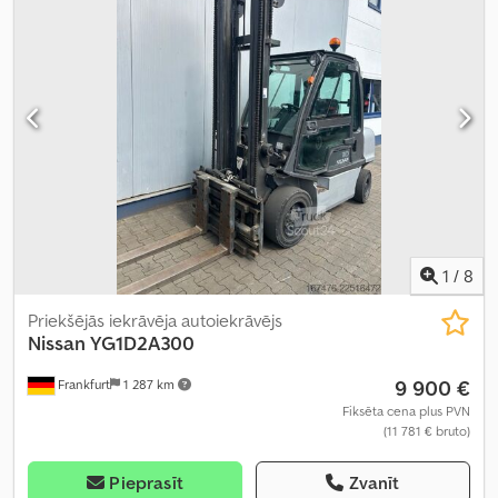
1
/
8
Priekšējās iekrāvēja autoiekrāvējs
Nissan
YG1D2A300
9 900 €
Frankfurt
1 287 km
Fiksēta cena plus PVN
(11 781 € bruto)
Pieprasīt
Zvanīt