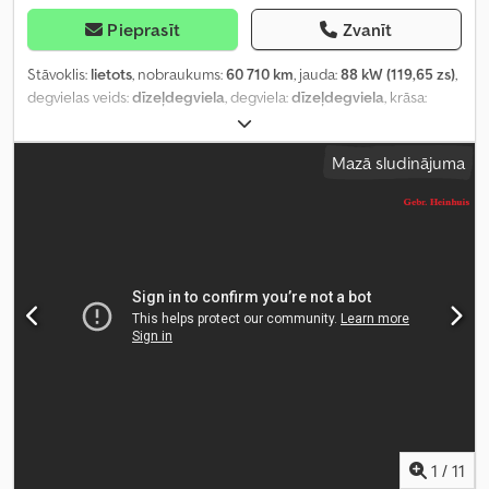
Pieprasīt
Zvanīt
Stāvoklis:
lietots
, nobraukums:
60 710 km
, jauda:
88 kW (119,65 zs)
,
degvielas veids:
dīzeļdegviela
, degviela:
dīzeļdegviela
, krāsa:
dzeltens
, emisijas klase:
Euro 5
, Ražošanas gads:
2015
,
Mazā sludinājuma
1
/
11