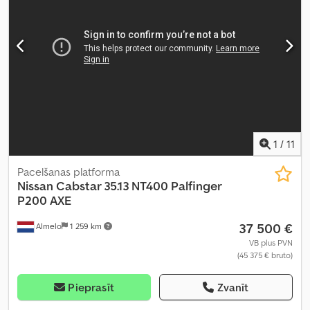
1
/
11
Pacelšanas platforma
Nissan
Cabstar 35.13 NT400 Palfinger
P200 AXE
37 500 €
Almelo
1 259 km
VB plus PVN
(45 375 € bruto)
Pieprasīt
Zvanīt