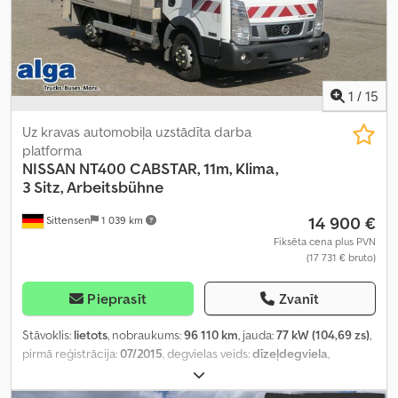
1
/
15
Uz kravas automobiļa uzstādīta darba
platforma
NISSAN
NT400 CABSTAR, 11m, Klima,
3 Sitz, Arbeitsbühne
14 900 €
Sittensen
1 039 km
Fiksēta cena plus PVN
(17 731 € bruto)
Pieprasīt
Zvanīt
Stāvoklis:
lietots
, nobraukums:
96 110 km
, jauda:
77 kW (104,69 zs)
,
pirmā reģistrācija:
07/2015
, degvielas veids:
dīzeļdegviela
,
kopējais svars:
3 200 kg
, krāsa:
balts
, pārnesuma veids:
mehānisks
,
emisijas klase:
Euro 3
, sēdvietu skaits:
3
, kopējais garums:
550 mm
,