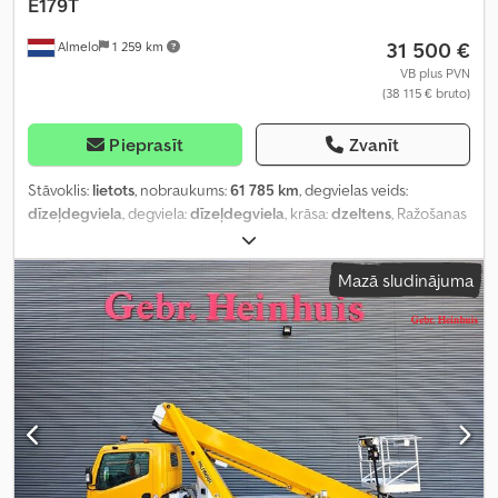
E179T
31 500 €
Almelo
1 259 km
VB plus PVN
(38 115 € bruto)
Pieprasīt
Zvanīt
Stāvoklis:
lietots
, nobraukums:
61 785 km
, degvielas veids:
dīzeļdegviela
, degviela:
dīzeļdegviela
, krāsa:
dzeltens
, Ražošanas
gads:
2015
,
Mazā sludinājuma