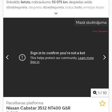
Stāvoklis:
lietots
, nobraukums:
55 075 km
, degvielas veids:
dīzeļdegviela
, degviela:
dīzeļdegviela
, krāsa:
balts
, emisijas klase:
Euro 6
, Ražošanas gads:
2019
, darbības stundas:
4 315 h
,
Mazā sludinājuma
1
/
10
Pacelšanas platforma
Nissan
Cabstar 35.12 NT400 GSR