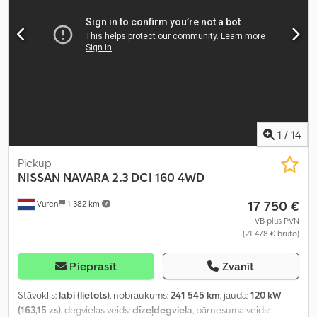
1
/
14
Pickup
NISSAN
NAVARA 2.3 DCI 160 4WD
17 750 €
Vuren
1 382 km
VB plus PVN
(21 478 € bruto)
Pieprasīt
Zvanīt
Stāvoklis:
labi (lietots)
, nobraukums:
241 545 km
, jauda:
120 kW
(163,15 zs)
, degvielas veids:
dīzeļdegviela
, pārnesuma veids: