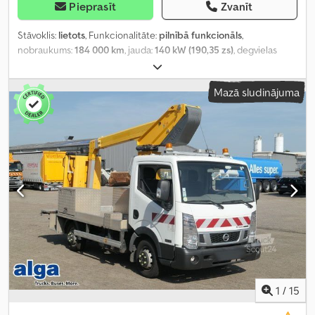
Pieprasīt
Zvanīt
Stāvoklis:
lietots
, Funkcionalitāte:
pilnībā funkcionāls
,
nobraukums:
184 000 km
, jauda:
140 kW (190,35 zs)
, degvielas
veids:
dīzeļdegviela
, pārnesuma veids:
mehānisks
, asu
konfigurācija:
4x4
, kopējais svars:
2 065 kg
, tukšais svars:
2 065 kg
,
Mazā sludinājuma
pirmā reģistrācija:
06/2018
, nākamā pārbaude (TÜV):
12/2026
,
emisijas klase:
Euro 6
, krāsa:
brūns
, piekares sistēma:
cits
, riepas
izmērs:
255/60 R18
, sēdvietu skaits:
5
, iepriekšējo īpašnieku skaits:
2
, Ražošanas gads:
2018
, iekārtas/transportlīdzekļa numurs:
VSSKCTND23U0098078
, Aprīkojums:
diferenciāļa bloķētājs,
gaisa spilvens, kravas automašīnas reģistrācija, kvēpu filtrs,
navigācijas sistēma, pilnpiedziņa, vissezonu riepas
,
1
/
15