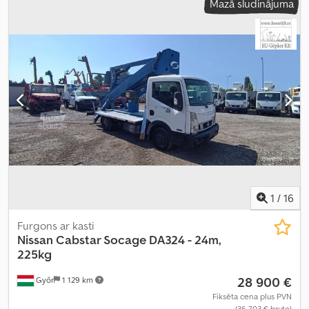
Mazā sludinājuma
vadītāja kabīne:
dienas kabīne
, pārnesuma veids:
mehānisks
,
pārnesumu skaits:
6
, emisijas klase:
Euro 6
, sēdvietu skaits:
3
,
kopējais garums:
5 400 mm
, kopējais platums:
1 960 mm
, kopējais
augstums:
2 150 mm
, krautuves garums:
2 510 mm
, iekraušanas
vietas platums:
1 660 mm
, iekraušanas telpas augstums:
1 390 mm
,
Ražošanas gads:
2022
, Aprīkojums:
ABS, Bluetooth, centrālā
atslēga, elektriskais logu regulators, elektriski regulējams
spogulis, gaisa kondicionēšana, kruīza kontrole, vilces kontroles
sistēma
,
1
/
16
Furgons ar kasti
Nissan
Cabstar Socage DA324 - 24m,
225kg
28 900 €
Győr
1 129 km
Fiksēta cena plus PVN
(36 703 € bruto)