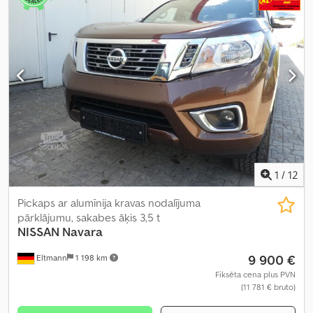
1
/
12
Pickaps ar alumīnija kravas nodalījuma
pārklājumu, sakabes āķis 3,5 t
NISSAN
Navara
9 900 €
Eltmann
1 198 km
Fiksēta cena plus PVN
(11 781 € bruto)