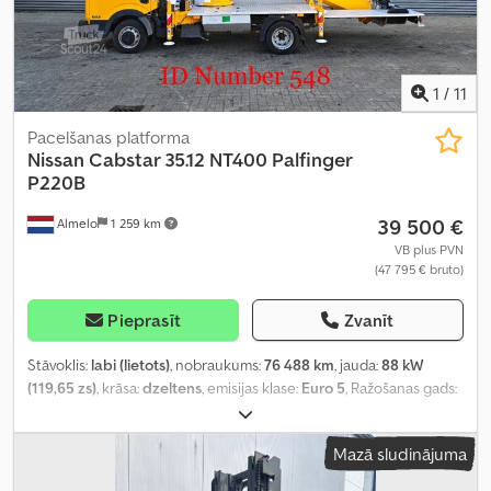
1
/
11
Pacelšanas platforma
Nissan
Cabstar 35.12 NT400 Palfinger
P220B
39 500 €
Almelo
1 259 km
VB plus PVN
(47 795 € bruto)
Pieprasīt
Zvanīt
Stāvoklis:
labi (lietots)
, nobraukums:
76 488 km
, jauda:
88 kW
(119,65 zs)
, krāsa:
dzeltens
, emisijas klase:
Euro 5
, Ražošanas gads:
2015
, Aprīkojums:
centrālā atslēga, elektriskais logu regulators,
gaisa spilvens, stūres pastiprinātājs
,
Mazā sludinājuma