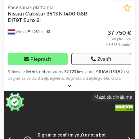
Pacelšanas platforma
Nissan
Cabstar 35.13 NT400 GSR
E179T Euro 6!
37 750 €
Almelo
1 259 km
VB plus PVN
(45 678 € bruto)
Pieprasīt
Zvanīt
Stāvoklis:
lietots
, nobraukums:
32 723 km
, jauda:
96 kW (130,52 zs)
,
degvielas veids:
dīzeļdegviela
, degviela:
dīzeļdegviela
, krāsa:
dzeltens
, emisijas klase:
Euro 6
, Ražošanas gads:
2018
, darbības
stundas:
1 716 h
, Aprīkojums:
AdBlue
,
Mazā sludinājuma