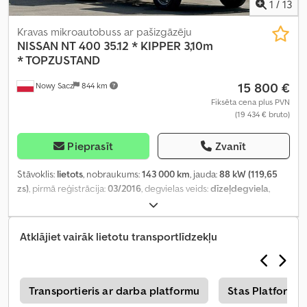
1
/
13
Kravas mikroautobuss ar pašizgāzēju
NISSAN
NT 400 35.12 * KIPPER 3,10m
* TOPZUSTAND
15 800 €
Nowy Sacz
844 km
Fiksēta cena plus PVN
(19 434 € bruto)
Pieprasīt
Zvanīt
Stāvoklis:
lietots
, nobraukums:
143 000 km
, jauda:
88 kW (119,65
zs)
, pirmā reģistrācija:
03/2016
, degvielas veids:
dīzeļdegviela
,
kopējais svars:
3 500 kg
, asu konfigurācija:
2 asis
, bremzes:
retardētājs
, krāsa:
balts
, pārnesuma veids:
mehānisks
, krautuves
garums:
3 100 mm
, iekraušanas vietas platums:
1 850 mm
,
Atklājiet vairāk lietotu transportlīdzekļu
iekraušanas telpas augstums:
350 mm
, Ražošanas gads:
2016
,
Aprīkojums:
ABS, celtnis
,
s
Transportieris ar darba platformu
Stas Platforma