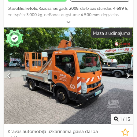
Stāvoklis:
lietots
, Ražošanas gads:
2008
, darbības stundas:
4 699 h
,
celtspēja:
3 000 kg
, celšanas augstums:
4 500 mm
, degvielas
veids:
dīzeļdegviela
, būvniecības augstums:
2 900 mm
, riepu
stāvoklis:
60 procenti
, tukšais svars:
4 730 kg
, krāsa:
cits
,
Mazā sludinājuma
1
/
15
Kravas automobiļa uzkarināmā gaisa darba