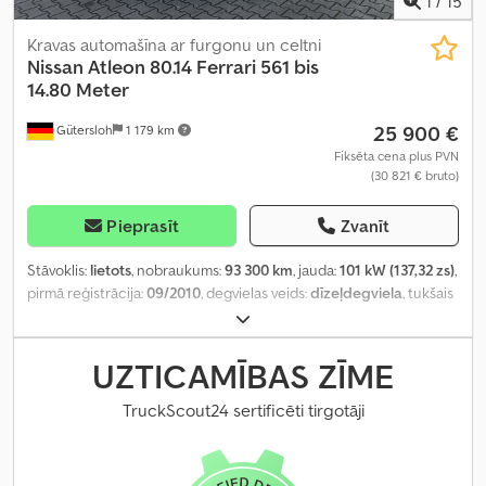
1
/
15
Kravas automašīna ar furgonu un celtni
Nissan
Atleon 80.14 Ferrari 561 bis
14.80 Meter
25 900 €
Gütersloh
1 179 km
Fiksēta cena plus PVN
(30 821 € bruto)
Pieprasīt
Zvanīt
Stāvoklis:
lietots
, nobraukums:
93 300 km
, jauda:
101 kW (137,32 zs)
,
pirmā reģistrācija:
09/2010
, degvielas veids:
dīzeļdegviela
, tukšais
svars:
5 130 kg
, maksimālā kravnesība:
2 360 kg
, kopējais svars:
7 490 kg
, asu konfigurācija:
4x2
, riteņu bāze:
3 200 mm
, bremzes:
dzinēja bremzēšana
, krāsa:
sudraba
, vadītāja kabīne:
dienas
UZTICAMĪBAS ZĪME
kabīne
, pārnesuma veids:
mehānisks
, emisijas klase:
Euro 4
,
piekares sistēma:
tērauds
, iekraušanas telpas tilpums:
3 m³
,
TruckScout24 sertificēti tirgotāji
krautuves garums:
3 700 mm
, iekraušanas vietas platums:
2 170
mm
, iekraušanas telpas augstums:
400 mm
, Aprīkojums:
ABS,
borta dators, celtnis, diferenciāļa bloķētājs, gaisa