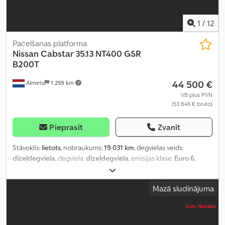
1
/
12
Pacelšanas platforma
Nissan
Cabstar 35.13 NT400 GSR
B200T
44 500 €
Almelo
1 259 km
VB plus PVN
(53 845 € bruto)
Pieprasīt
Zvanīt
Stāvoklis:
lietots
, nobraukums:
19 031 km
, degvielas veids:
dīzeļdegviela
, degviela:
dīzeļdegviela
, emisijas klase:
Euro 6
,
Ražošanas gads:
2018
, darbības stundas:
1 513 h
, Aprīkojums:
AdBlue
,
Mazā sludinājuma