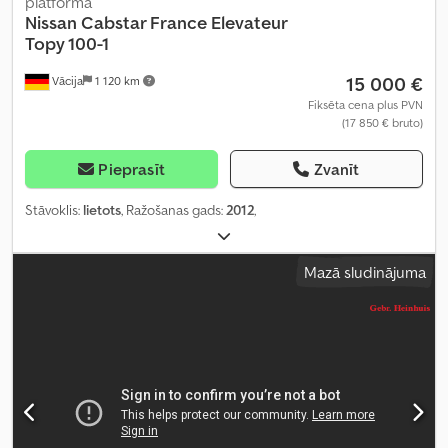
platforma
Nissan
Cabstar France Elevateur
Topy 100-1
15 000 €
Vācija
1 120 km
Fiksēta cena plus PVN
(17 850 € bruto)
Pieprasīt
Zvanīt
Stāvoklis:
lietots
, Ražošanas gads:
2012
,
Mazā sludinājuma