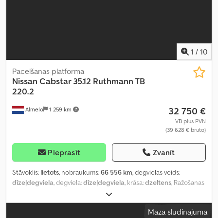
1
/
10
Pacelšanas platforma
Nissan
Cabstar 35.12 Ruthmann TB
220.2
32 750 €
Almelo
1 259 km
VB plus PVN
(39 628 € bruto)
Pieprasīt
Zvanīt
Stāvoklis:
lietots
, nobraukums:
66 556 km
, degvielas veids:
dīzeļdegviela
, degviela:
dīzeļdegviela
, krāsa:
dzeltens
, Ražošanas
gads:
2012
,
Mazā sludinājuma