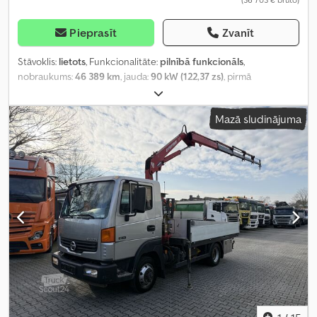
Pieprasīt
Zvanīt
Stāvoklis:
lietots
, Funkcionalitāte:
pilnībā funkcionāls
,
nobraukums:
46 389 km
, jauda:
90 kW (122,37 zs)
, pirmā
reģistrācija:
08/2016
, degvielas veids:
dīzeļdegviela
, kopējais
svars:
3 500 kg
, asu konfigurācija:
4x2
, krāsa:
balts
, pārnesuma
Mazā sludinājuma
veids:
mehānisks
, sēdvietu skaits:
3
, Ražošanas gads:
2016
,
darbības stundas:
5 003 h
, Aprīkojums:
ABS, stūres pastiprinātājs
,