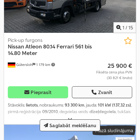
1
/
15
Pick-up furgons
Nissan
Atleon 80.14 Ferrari 561 bis
14.80 Meter
25 900 €
Gütersloh
1 179 km
Fiksēta cena plus PVN
(30 821 € bruto)
Pieprasīt
Zvanīt
Stāvoklis:
lietots
, nobraukums:
93 300 km
, jauda:
101 kW (137,32 zs)
,
pirmā reģistrācija:
09/2010
, degvielas veids:
dīzeļdegviela
, tukšais
svars:
5 130 kg
, maksimālā kravnesība:
2 360 kg
, kopējais svars:
7 490 kg
, asu konfigurācija:
4x2
, riteņu bāze:
3 200 mm
, bremzes:
Saglabāt meklēšanu
Mazā sludinājuma
dzinēja bremzēšana
, krāsa:
sudraba
, vadītāja kabīne:
dienas
kabīne
, pārnesuma veids:
mehānisks
, emisijas klase:
Euro 4
,