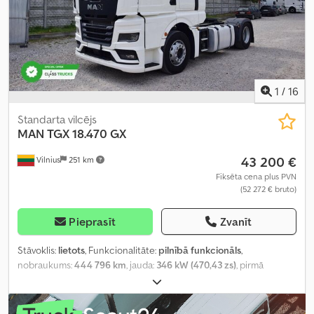
1
/
16
Standarta vilcējs
MAN
TGX 18.470 GX
43 200 €
Vilnius
251 km
Fiksēta cena plus PVN
(52 272 € bruto)
Pieprasīt
Zvanīt
Stāvoklis:
lietots
, Funkcionalitāte:
pilnībā funkcionāls
,
nobraukums:
444 796 km
, jauda:
346 kW (470,43 zs)
, pirmā
reģistrācija:
08/2022
, degvielas veids:
dīzeļdegviela
, kopējais
svars:
8 088 kg
, asu konfigurācija:
4x2
, riteņu bāze:
390 mm
, krāsa:
balts
, pārnesuma veids:
automātisks
, emisijas klase:
Euro 6
,