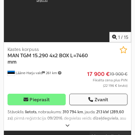
1
/
15
Kastes korpuss
MAN
TGM 15.290 4x2 BOX L=7460
mm
17 900 €
Lääne-Harju vald
261 km
19 900 €
Fiksēta cena plus PVN
(22 196 € bruto)
Pieprasīt
Zvanīt
Stāvoklis:
lietots
, nobraukums:
310 794 km
, jauda:
213 kW (289,60
zs)
, pirmā reģistrācija:
09/2016
, degvielas veids:
dīzeļdegviela
, asu
konfigurācija:
4x2
, riteņu bāze:
5 070 mm
, degviela:
dīzeļdegviela
,
pārnesuma veids:
automātisks
, emisijas klase:
Euro 6
, piekares