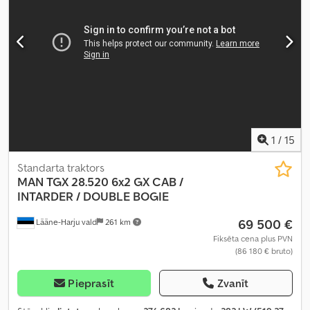
diferenciāļa bloķētājs, elektriskais logu regulators, elektriski
regulējams spogulis, gaisa kondicionēšana, kruīza kontrole,
stāvvietas sildītājs, sēdekļa apsilde
,
1
/
15
Standarta traktors
MAN
TGX 28.520 6x2 GX CAB /
INTARDER / DOUBLE BOGIE
69 500 €
Lääne-Harju vald
261 km
Fiksēta cena plus PVN
(86 180 € bruto)
Pieprasīt
Zvanīt