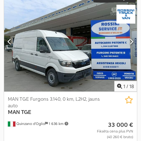
1
/
18
MAN TGE Furgons 3.140, 0 km, L2H2, jauns
auto
MAN
TGE
33 000 €
Quinzano d'Oglio
1 636 km
Fiksēta cena plus PVN
(40 260 € bruto)