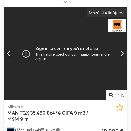
konfigurācija:
4x2
, riteņu bāze:
5 070 mm
, degviela:
dīzeļdegviela
,
pārnesuma veids:
automātisks
, emisijas klase:
Euro 6
, piekares
Mazā sludinājuma
sistēma:
gaiss
, kopējais garums:
9 130 mm
, kopējais platums:
2 600
mm
, kopējais augstums:
3 970 mm
, krautuves garums:
7 050 mm
,
iekraušanas vietas platums:
2 480 mm
, iekraušanas telpas
augstums:
2 130 mm
, Ražošanas gads:
2016
, Aprīkojums:
borta
dators, centrālā atslēga, diferenciāļa bloķētājs, elektriskais logu
regulators, elektriski regulējams spogulis, gaisa
kondicionēšana, kruīza kontrole, sēdekļa apsilde
,
1
/
15
Mikseris
MAN
TGX 35.480 8x4*4 CIFA 9 m3 /
MSM 9 m
19 900 €
Lääne-Harju vald
261 km