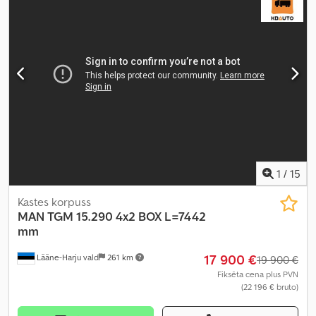
mm
, krautuves garums:
7 730 mm
, iekraušanas vietas platums:
2 500 mm
, iekraušanas telpas augstums:
2 840 mm
, Ražošanas
gads:
2016
, Aprīkojums:
centrālā atslēga, diferenciāļa bloķētājs,
elektriskais logu regulators, elektriski regulējams spogulis, gaisa
kondicionēšana, kruīza kontrole, piekabes sakabe, spoileris,
stāvvietas sildītājs, sēdekļa apsilde
,
1
/
15
Kastes korpuss
MAN
TGM 15.290 4x2 BOX L=7442
mm
17 900 €
Lääne-Harju vald
261 km
19 900 €
Fiksēta cena plus PVN
(22 196 € bruto)