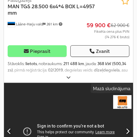
Pašizgāzējs
MAN
TGS 28.500 6x4*4 BOX L=4957
mm
59 900 €
Lääne-Harju vald
261 km
62 900 €
Fiksēta cena plus PVN
(74 276 € bruto)
Pieprasīt
Zvanīt
Stāvoklis:
lietots
, nobraukums:
211 488 km
, jauda:
368 kW (500,34
zs)
, pirmā reģistrācija:
02/2019
, degvielas veids:
dīzeļdegviela
, asu
konfigurācija:
6x4
, riteņu bāze:
3 600 mm
, degviela:
dīzeļdegviela
,
vadītāja kabīne:
gulēšanas kabīne
, pārnesuma veids:
automātisks
,
Mazā sludinājuma
emisijas klase:
Euro 6
, piekares sistēma:
tērauds-gaiss
, kopējais
garums:
7 770 mm
, kopējais platums:
2 550 mm
, krautuves garums:
4 950 mm
, iekraušanas vietas platums:
2 390 mm
, iekraušanas
telpas augstums:
1 080 mm
, Ražošanas gads:
2019
, Aprīkojums:
borta dators, centrālā atslēga, diferenciāļa bloķētājs,
elektriskais logu regulators, elektriski regulējams spogulis, gaisa
kondicionēšana, kruīza kontrole
,