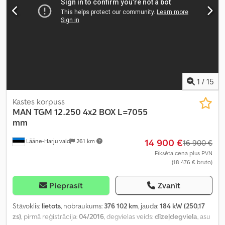
1
/
15
Kastes korpuss
MAN
TGM 12.250 4x2 BOX L=7055
mm
14 900 €
Lääne-Harju vald
261 km
16 900 €
Fiksēta cena plus PVN
(18 476 € bruto)
Pieprasīt
Zvanīt
Stāvoklis:
lietots
, nobraukums:
376 102 km
, jauda:
184 kW (250,17
zs)
, pirmā reģistrācija:
04/2016
, degvielas veids:
dīzeļdegviela
, asu