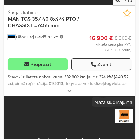
Šasijas kabīne
MAN
TGS 35.440 8x4*4 PTO /
CHASSIS L=7455 mm
16 900 €
Lääne-Harju vald
261 km
18 900 €
Fiksēta cena plus PVN
(20 956 € bruto)
Pieprasīt
Zvanīt
Stāvoklis:
lietots
, nobraukums:
332 902 km
, jauda:
324 kW (440,52
zs)
, pirmā reģistrācija:
01/2013
, degvielas veids:
dīzeļdegviela
, asu
konfigurācija:
8x4
, riteņu bāze:
3 600 mm
, degviela:
dīzeļdegviela
,
vadītāja kabīne:
gulēšanas kabīne
, pārnesuma veids:
automātisks
,
Mazā sludinājuma
emisijas klase:
Euro 5
, piekares sistēma:
tērauds-gaiss
, kopējais
garums:
9 600 mm
, kopējais platums:
2 520 mm
, Ražošanas gads:
2013
, Aprīkojums:
borta dators, centrālā atslēga, diferenciāļa
bloķētājs, elektriskais logu regulators, elektriski regulējams
spogulis, gaisa kondicionēšana, kruīza kontrole, sēdekļa
apsilde
,