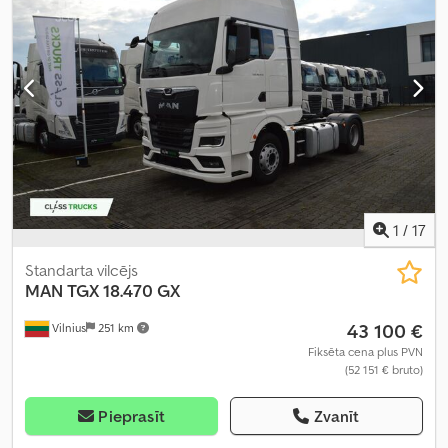
pastiprinātājs
,
1
/
17
Standarta vilcējs
MAN
TGX 18.470 GX
43 100 €
Vilnius
251 km
Fiksēta cena plus PVN
(52 151 € bruto)
Pieprasīt
Zvanīt