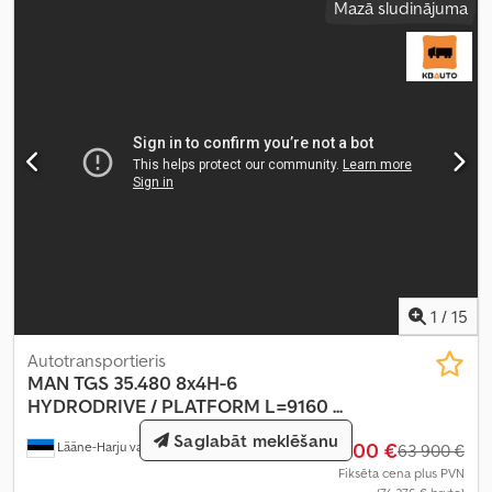
Mazā sludinājuma
1
/
15
Autotransportieris
MAN
TGS 35.480 8x4H-6
HYDRODRIVE / PLATFORM L=9160 ...
Saglabāt meklēšanu
59 900 €
Lääne-Harju vald
261 km
63 900 €
Fiksēta cena plus PVN