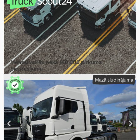
Ražošanas gads:
2022
, cilindru skaits:
6
, dzinēja tilpums:
12 419 cm³
,
stūres rata pozīcija:
kreisais
, Aprīkojums:
pilna apkope vēsture,
stūres pastiprinātājs
,
Mēnesī vairāk nekā 140 000 pirkuma
pieprasījumu
Mazā sludinājuma
Izvēlēties tirgotāja paketi