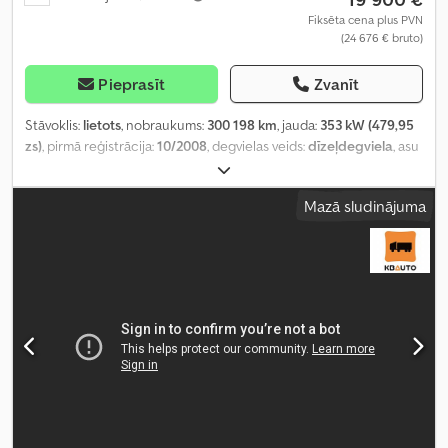
Fiksēta cena plus PVN
(24 676 € bruto)
Pieprasīt
Zvanīt
Stāvoklis:
lietots
, nobraukums:
300 198 km
, jauda:
353 kW (479,95
zs)
, pirmā reģistrācija:
10/2008
, degvielas veids:
dīzeļdegviela
, asu
konfigurācija:
8x4
, riteņu bāze:
3 600 mm
, degviela:
dīzeļdegviela
,
vadītāja kabīne:
gulēšanas kabīne
, pārnesuma veids:
automātisks
,
Mazā sludinājuma
emisijas klase:
Euro 4
, piekares sistēma:
tērauds-gaiss
, kopējais
garums:
9 900 mm
, kopējais platums:
2 550 mm
, Ražošanas gads:
2008
, Aprīkojums:
borta dators, centrālā atslēga, diferenciāļa
bloķētājs, elektriskais logu regulators, elektriski regulējams
spogulis, gaisa kondicionēšana, kruīza kontrole, sēdekļa
apsilde
,