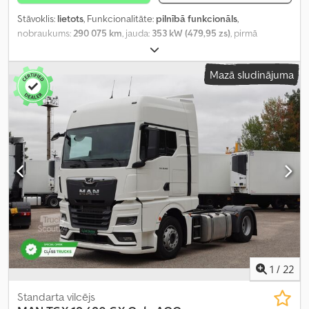
Stāvoklis:
lietots
, Funkcionalitāte:
pilnībā funkcionāls
,
nobraukums:
290 075 km
, jauda:
353 kW (479,95 zs)
, pirmā
reģistrācija:
02/2024
, degvielas veids:
dīzeļdegviela
, kopējais
svars:
8 088 kg
, asu konfigurācija:
4x2
, riteņu bāze:
390 mm
, krāsa:
Mazā sludinājuma
balts
, pārnesuma veids:
automātisks
, emisijas klase:
Euro 6
,
Ražošanas gads:
2023
, cilindru skaits:
6
, dzinēja tilpums:
12 419 cm³
,
stūres rata pozīcija:
kreisais
, Aprīkojums:
pilna apkope vēsture,
stūres pastiprinātājs
,
1
/
22
Standarta vilcējs