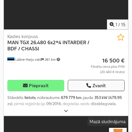
1
/
15
Kastes korpuss
MAN
TGX 26.480 6x2*4 INTARDER /
BDF / CHASSI
16 500 €
Lääne-Harju vald
261 km
Fiksēta cena plus PVN
(20 460 € bruto)
Pieprasīt
Zvanīt
Stāvoklis:
lietots
, nobraukums:
679 779 km
, jauda:
353 kW (479,95
zs)
, pirmā reģistrācija:
09/2016
, degvielas veids:
dīzeļdegviela
,
riteņu bāze:
4 800 mm
, degviela:
dīzeļdegviela
, degvielas tvertnes
tilpums:
800 l
, bremzes:
intarders
, pārnesuma veids:
automātisks
,
Mazā sludinājuma
emisijas klase:
Euro 6
, piekares sistēma:
gaiss
, kopējais garums:
10 150 mm
, kopējais platums:
2 500 mm
, kopējais augstums:
3 750