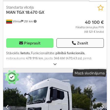
Standarta vilcējs
MAN
TGX 18.470 GX
40 100 €
Vilnius
251 km
Fiksēta cena plus PVN
(48 521 € bruto)
Pieprasīt
Zvanīt
Stāvoklis:
lietots
, Funkcionalitāte:
pilnībā funkcionāls
,
nobraukums:
478 916 km
, jauda:
346 kW (470,43 zs)
, pirmā
reģistrācija:
08/2022
, degvielas veids:
dīzeļdegviela
, kopējais
svars:
8 088 kg
, asu konfigurācija:
4x2
, riteņu bāze:
390 mm
, krāsa:
Mazā sludinājuma
balts
, pārnesuma veids:
automātisks
, emisijas klase:
Euro 6
,
Ražošanas gads:
2022
, cilindru skaits:
6
, dzinēja tilpums:
12 419 cm³
,
stūres rata pozīcija:
kreisais
, Aprīkojums:
pilna apkope vēsture,
stūres pastiprinātājs
,