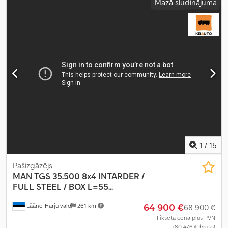
Mazā sludinājuma
sistēma:
gaiss
, kopējais garums:
9 320 mm
, kopējais platums:
2 550
mm
, kopējais augstums:
3 850 mm
, krautuves garums:
7 460 mm
,
iekraušanas vietas platums:
2 490 mm
, iekraušanas telpas
augstums:
2 640 mm
, Ražošanas gads:
2016
, Aprīkojums:
borta
dators, centrālā atslēga, diferenciāļa bloķētājs, elektriskais logu
regulators, elektriski regulējams spogulis, gaisa
kondicionēšana, kruīza kontrole, sēdekļa apsilde
,
1
/
15
Pašizgāzējs
MAN
TGS 35.500 8x4 INTARDER /
FULL STEEL / BOX L=55...
64 900 €
Lääne-Harju vald
261 km
68 900 €
Fiksēta cena plus PVN
(80 476 € bruto)