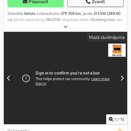
Pieprasīt
Zvanīt
Stāvoklis:
lietots
, nobraukums:
279 258 km
, jauda:
213 kW (289,60
zs)
, pirmā reģistrācija:
08/2016
, degvielas veids:
dīzeļdegviela
, asu
konfigurācija:
4x2
, riteņu bāze:
5 070 mm
, degviela:
dīzeļdegviela
,
pārnesuma veids:
automātisks
, emisijas klase:
Euro 6
, piekares
Mazā sludinājuma
sistēma:
gaiss
, kopējais garums:
9 320 mm
, kopējais platums:
2 550
mm
, kopējais augstums:
3 810 mm
, krautuves garums:
7 440 mm
,
iekraušanas vietas platums:
2 490 mm
, iekraušanas telpas
augstums:
2 640 mm
, Ražošanas gads:
2016
, Aprīkojums:
borta
dators, centrālā atslēga, diferenciāļa bloķētājs, elektriskais logu
regulators, elektriski regulējams spogulis, gaisa
kondicionēšana, kruīza kontrole, sēdekļa apsilde
,
1
/
15