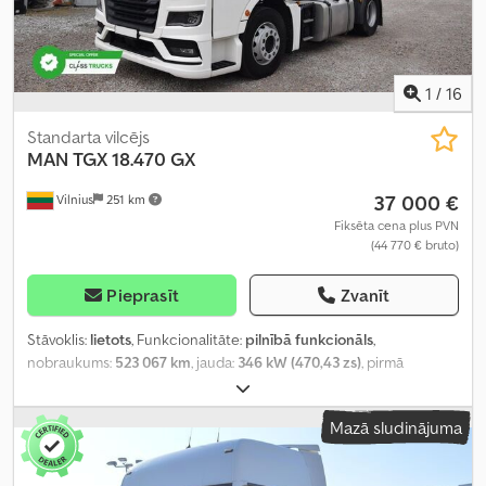
1
/
16
Standarta vilcējs
MAN
TGX 18.470 GX
37 000 €
Vilnius
251 km
Fiksēta cena plus PVN
(44 770 € bruto)
Pieprasīt
Zvanīt
Stāvoklis:
lietots
, Funkcionalitāte:
pilnībā funkcionāls
,
nobraukums:
523 067 km
, jauda:
346 kW (470,43 zs)
, pirmā
reģistrācija:
09/2022
, degvielas veids:
dīzeļdegviela
, kopējais
svars:
8 088 kg
, asu konfigurācija:
4x2
, riteņu bāze:
390 mm
, krāsa:
Mazā sludinājuma
balts
, pārnesuma veids:
automātisks
, emisijas klase:
Euro 6
,
Ražošanas gads:
2022
, cilindru skaits:
6
, dzinēja tilpums:
12 419 cm³
,
stūres rata pozīcija:
kreisais
, Aprīkojums:
pilna apkope vēsture,