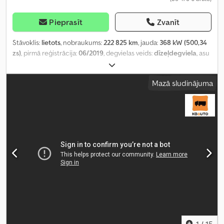
Pieprasīt
Zvanīt
Stāvoklis:
lietots
, nobraukums:
222 825 km
, jauda:
368 kW (500,34
zs)
, pirmā reģistrācija:
06/2019
, degvielas veids:
dīzeļdegviela
, asu
konfigurācija:
8x4
, riteņu bāze:
4 450 mm
, degviela:
dīzeļdegviela
,
bremzes:
intarders
, vadītāja kabīne:
gulēšanas kabīne
, pārnesuma
Mazā sludinājuma
veids:
automātisks
, emisijas klase:
Euro 6
, piekares sistēma:
tērauds
, kopējais garums:
8 640 mm
, kopējais platums:
2 550 mm
,
krautuves garums:
5 550 mm
, iekraušanas vietas platums:
2 390
mm
, iekraušanas telpas augstums:
1 050 mm
, Ražošanas gads:
2019
, Aprīkojums:
borta dators, centrālā atslēga, diferenciāļa
bloķētājs, elektriskais logu regulators, elektriski regulējams
spogulis, gaisa kondicionēšana, kruīza kontrole, sēdekļa
apsilde
,
1
/
15