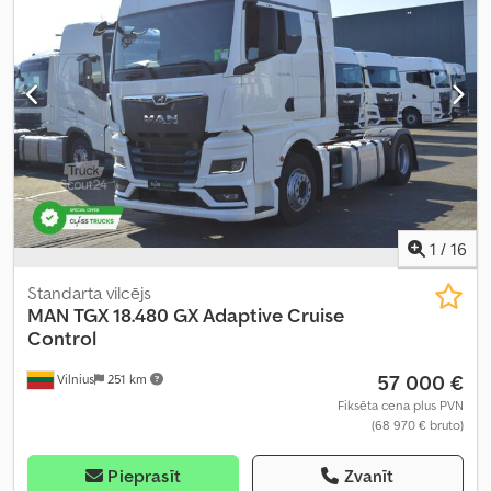
stūres pastiprinātājs
,
1
/
16
Standarta vilcējs
MAN
TGX 18.480 GX Adaptive Cruise
Control
57 000 €
Vilnius
251 km
Fiksēta cena plus PVN
(68 970 € bruto)
Pieprasīt
Zvanīt