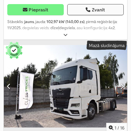
Pieprasīt
Zvanīt
Stāvoklis:
jauns
, jauda:
102,97 kW (140,00 zs)
, pirmā reģistrācija:
11/2025
, degvielas veids:
dīzeļdegviela
, asu konfigurācija:
4x2
,
krāsa:
balts
, emisijas klase:
Euro 6
, Aprīkojums:
ABS, borta dators,
centrālā atslēga, gaisa kondicionēšana, gaisa spilvens
,
Mazā sludinājuma
1
/
16