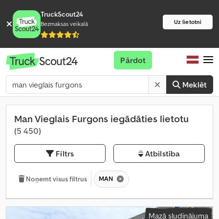
TruckScout24
Uz lietotni
Bezmaksas veikalā
Pārdot
Meklēt
Man Vieglais Furgons iegādāties lietotu
(5 450)
Filtrs
Atbilstība
MAN
Noņemt visus filtrus
Mazā sludinājuma