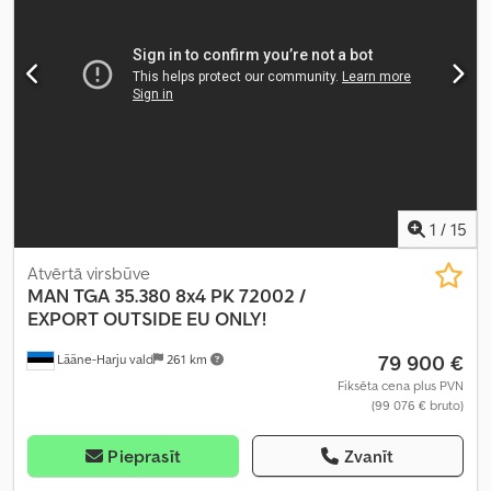
1
/
15
Atvērtā virsbūve
MAN
TGA 35.380 8x4 PK 72002 /
EXPORT OUTSIDE EU ONLY!
79 900 €
Lääne-Harju vald
261 km
Fiksēta cena plus PVN
(99 076 € bruto)
Pieprasīt
Zvanīt