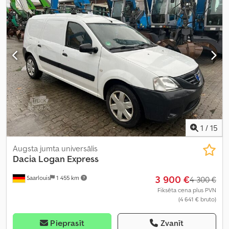
1
/
15
Augsta jumta universālis
Dacia
Logan Express
3 900 €
Saarlouis
1 455 km
4 300 €
Fiksēta cena plus PVN
(4 641 € bruto)
Pieprasīt
Zvanīt