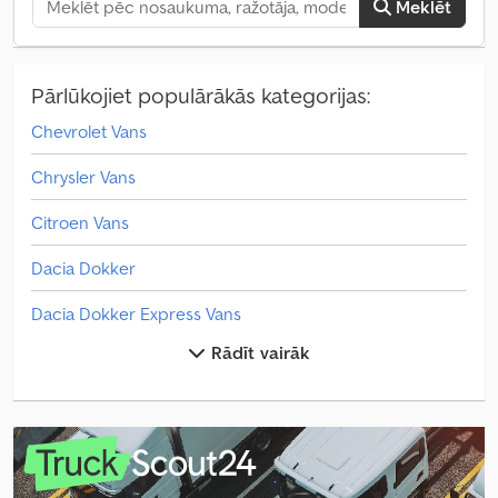
Meklēt
Pārlūkojiet populārākās kategorijas:
Chevrolet Vans
Chrysler Vans
Citroen Vans
Dacia Dokker
Dacia Dokker Express Vans
Rādīt vairāk
Dacia Dokker Vans
Dacia Kaste Furgons
Dodge Vans
Fiat Doblo Vans