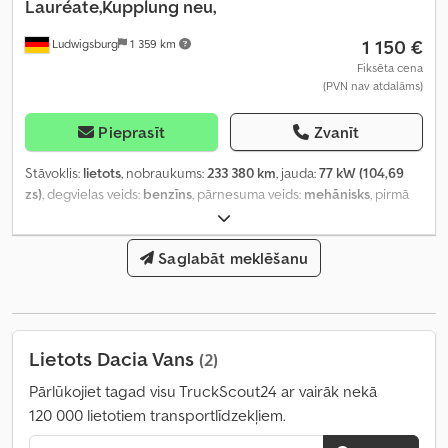
Lauréate,Kupplung neu,
1 150 €
Ludwigsburg
1 359 km
Fiksēta cena
(PVN nav atdalāms)
Pieprasīt
Zvanīt
Stāvoklis:
lietots
, nobraukums:
233 380 km
, jauda:
77 kW (104,69
zs)
, degvielas veids:
benzīns
, pārnesuma veids:
mehānisks
, pirmā
reģistrācija:
08/2008
, nākamā pārbaude (TÜV):
06/2025
, emisijas
klase:
Euro 4
, krāsa:
zils
, sēdvietu skaits:
5
, Aprīkojums:
ABS,
centrālā atslēga, gaisa kondicionēšana
Saglabāt meklēšanu
,
Lietots Dacia Vans
(2)
Pārlūkojiet tagad visu TruckScout24 ar vairāk nekā
120 000 lietotiem transportlīdzekļiem.