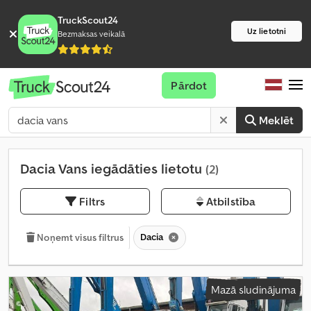
TruckScout24
Uz lietotni
Bezmaksas veikalā
Pārdot
Meklēt
Dacia Vans iegādāties lietotu
(2)
Filtrs
Atbilstība
Dacia
Noņemt visus filtrus
Mazā sludinājuma