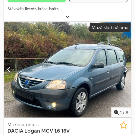
Stāvoklis:
lietots
, krāsa:
balts
,
Mazā sludinājuma
1
/
8
Mikroautobuss
DACIA
Logan MCV 1.6 16V