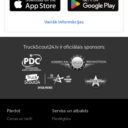
Seat Vans
Vairāk informācijas
Skoda Fabia Vans
Skoda Octavia Vans
TruckScout24.lv ir oficiālais sponsors:
Skoda Vans
Vw Vans
Pārdot
Serviss un atbalsts
Cenas un tarifi
Pieslēgties