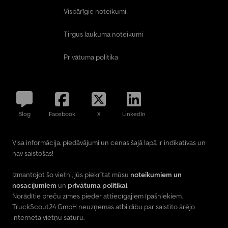
Vispārīgie noteikumi
Tirgus laukuma noteikumi
Privātuma politika
Blog
Facebook
X
LinkedIn
Visa informācija, piedāvājumi un cenas šajā lapā ir indikatīvas un
nav saistošas!
Izmantojot šo vietni, jūs piekrītat mūsu
noteikumiem un
nosacījumiem
un
privātuma politikai
.
Norādītie preču zīmes pieder attiecīgajiem īpašniekiem.
TruckScout24 GmbH neuzņemas atbildību par saistīto ārējo
interneta vietņu saturu.