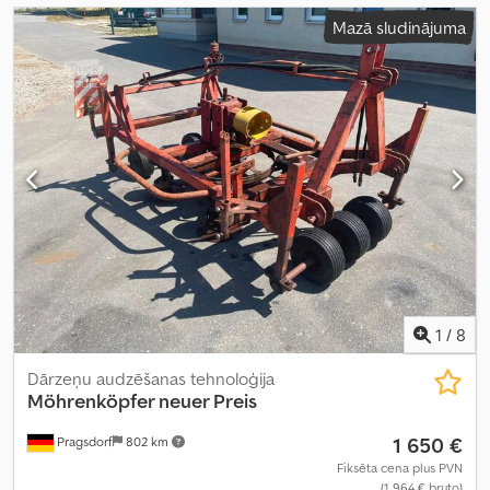
Mazā sludinājuma
1
/
8
Dārzeņu audzēšanas tehnoloģija
Möhrenköpfer neuer Preis
1 650 €
Pragsdorf
802 km
Fiksēta cena plus PVN
(1 964 € bruto)