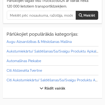
Pārlūkojiet tagad visu TruckScout24 ar vairāk nekā
120 000 lietotiem transportlīdzekļiem.
Meklēt
Pārlūkojiet populārākās kategorijas:
Augu Aizsardzības & Mēslošanas Mašīna
Aukstumiekārtu/ Saldēšanas/Sa/Svaigu Produktu Apkalpošana
Automašīnas Piekabe
Citi Atdzesēta Tvertne
Citi Aukstumiekārtu/ Saldēšanas/Sa/Svaigu Produktu Apkalpošana
Rādīt vairāk
Citi Dzērienu Sagatavošana
Citi Dārzeņu Dārzkopība