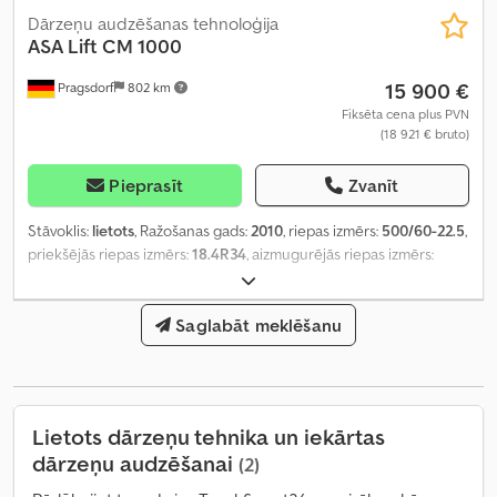
Dārzeņu audzēšanas tehnoloģija
ASA Lift
CM 1000
15 900 €
Pragsdorf
802 km
Fiksēta cena plus PVN
(18 921 € bruto)
Pieprasīt
Zvanīt
Stāvoklis:
lietots
, Ražošanas gads:
2010
, riepas izmērs:
500/60-22.5
,
priekšējās riepas izmērs:
18.4R34
, aizmugurējās riepas izmērs:
500/60-22.5
,
Saglabāt meklēšanu
Lietots dārzeņu tehnika un iekārtas
dārzeņu audzēšanai
(2)