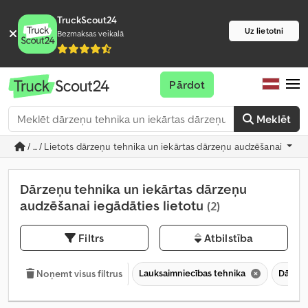
TruckScout24
Uz lietotni
Bezmaksas veikalā
Pārdot
Meklēt
/ ... / Lietots dārzeņu tehnika un iekārtas dārzeņu audzēšanai
Dārzeņu tehnika un iekārtas dārzeņu
audzēšanai iegādāties lietotu
(2)
Filtrs
Atbilstība
Lauksaimniecības tehnika
Dārzeņ
Noņemt visus filtrus