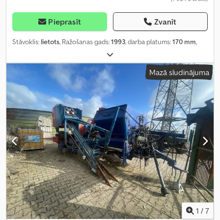
Pieprasīt
Zvanīt
Stāvoklis:
lietots
, Ražošanas gads:
1993
, darba platums:
170 mm
,
Mazā sludinājuma
1
/
7