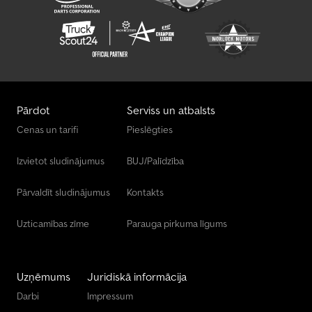
Presse
Pāļu Dzinis Un Izvilcējs
Pļaujmašīna Ar Riteņiem
Svari Un Svēršanas Iekārtas
Pārdot
Serviss un atbalsts
Sūkšanas/Skalošanas Transportlīdzeklis
Cenas un tarifi
Pieslēgties
Transporta Tehnoloģija Lauksaimniecībai
Izvietot sludinājumus
BUJ/Palīdzība
Virsbūves / Brezenta Nomaiņa
Pārvaldīt sludinājumus
Kontakts
Uzticamības zīme
Parauga pirkuma līgums
Uzņēmums
Juridiskā informācija
Darbi
Impressum