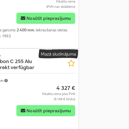
Fiksēta cena
(PVN nav atdalāms)
Nosūtīt pieprasījumu
es garums:
2 400 mm
, iekraušanas vietas
s:
1963
,
Mazā sludinājuma
e
bon C 255 Alu
irekt verfügbar
 km
4 327 €
Fiksēta cena plus PVN
(5 149 € bruto)
Nosūtīt pieprasījumu