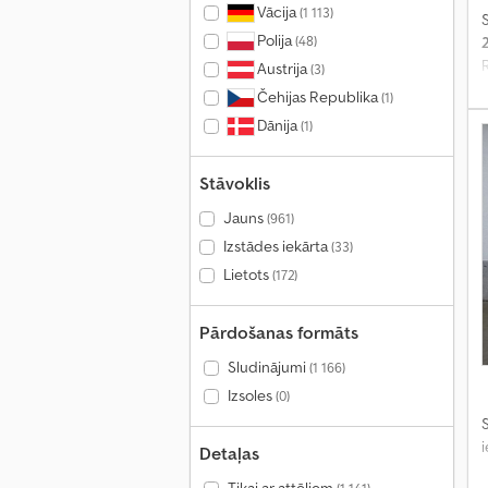
Vācija
(1 113)
S
Polija
(48)
Austrija
(3)
Čehijas Republika
(1)
Dānija
(1)
Stāvoklis
Jauns
(961)
Izstādes iekārta
(33)
Lietots
(172)
Pārdošanas formāts
Sludinājumi
(1 166)
Izsoles
(0)
S
Detaļas