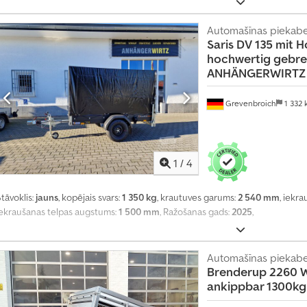
Automašīnas piekab
Saris
DV 135 mit H
hochwertig gebre
ANHÄNGERWIRTZ 
Grevenbroich
1 332
1
/
4
tāvoklis:
jauns
, kopējais svars:
1 350 kg
, krautuves garums:
2 540 mm
, iekr
iekraušanas telpas augstums:
1 500 mm
, Ražošanas gads:
2025
,
Automašīnas piekab
Brenderup
2260 W
ankippbar 1300kg