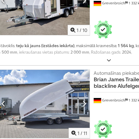
Grevenbroich
1 332
1
/
10
tāvoklis:
teju kā jauns (izstādes iekārta)
, maksimālā kravnesība:
1 564 kg
, 
4 500 mm
, iekraušanas vietas platums:
2 000 mm
, Ražošanas gads:
2024
,
Automašīnas piekab
Brian James Traile
blackline Alufelg
Grevenbroich
1 332
1
/
11