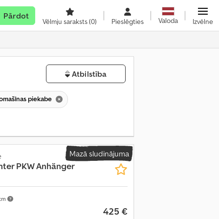
Pārdot
Valoda
Vēlmju saraksts
(0)
Pieslēgties
Izvēlne
Atbilstība
tomašīnas piekabe
Mazā sludinājuma
e
hter PKW Anhänger
 km
425 €