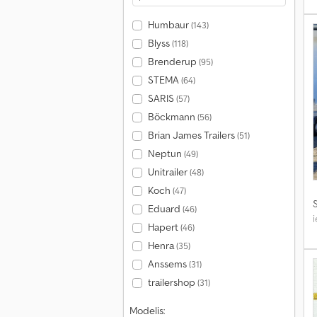
Humbaur
(143)
Blyss
(118)
Brenderup
(95)
STEMA
(64)
SARIS
(57)
Böckmann
(56)
Brian James Trailers
(51)
Neptun
(49)
Unitrailer
(48)
Koch
(47)
S
Eduard
(46)
Hapert
(46)
Henra
(35)
Anssems
(31)
trailershop
(31)
Modelis: