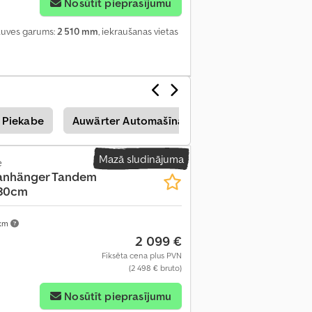
Nosūtīt pieprasījumu
utuves garums:
2 510 mm
, iekraušanas vietas
 Piekabe
Auwärter Automašīnas Piekabe
Mazā sludinājuma
e
anhänger Tandem
x30cm
 km
2 099 €
Fiksēta cena plus PVN
(2 498 € bruto)
Nosūtīt pieprasījumu