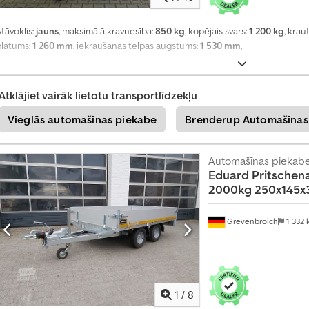
tāvoklis:
jauns
, maksimālā kravnesība:
850 kg
, kopējais svars:
1 200 kg
, kra
platums:
1 260 mm
, iekraušanas telpas augstums:
1 530 mm
,
Atklājiet vairāk lietotu transportlīdzekļu
Vieglās automašīnas piekabe
Brenderup Automašīnas
Automašīnas piekab
Eduard
Pritschen
2000kg 250x145
Grevenbroich
1 332
1
/
8