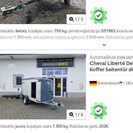
1
/
5
tāvoklis:
lietots
, kopējais svars:
750 kg
, pirmā reģistrācija:
07/1963
, krautuv
platums:
1 300 mm
, iekraušanas telpas augstums:
3 500 mm
, Ražošanas gad
Automašīnas piekab
Cheval Liberté
De
Koffer Seitentür d
Grevenbroich
1 332
1
/
6
tāvoklis:
jauns
, kopējais svars:
1 300 kg
, Ražošanas gads:
2026
,