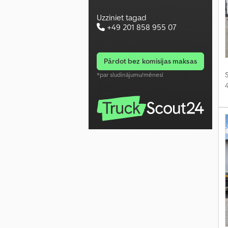
Uzziniet tagad
+49 201 858 955 07
pārdot bez komisijas maksas
S
*par sludinājumu/mēnesī