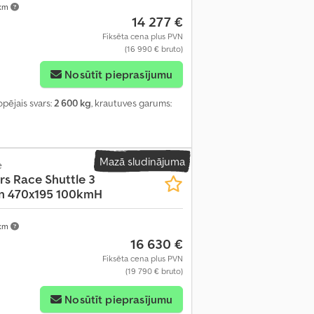
 km
14 277 €
Fiksēta cena plus PVN
(16 990 € bruto)
Nosūtīt pieprasījumu
kopējais svars:
2 600 kg
, krautuves garums:
Mazā sludinājuma
e
rs
Race Shuttle 3
en 470x195 100kmH
 km
16 630 €
Fiksēta cena plus PVN
(19 790 € bruto)
Nosūtīt pieprasījumu