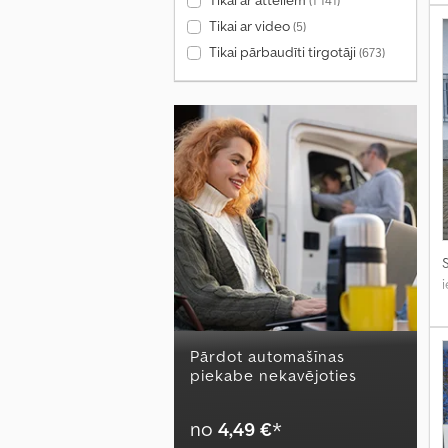
Tikai ar attēliem
(1 141)
Tikai ar video
(5)
Tikai pārbaudīti tirgotāji
(673)
S
Pārdot automašīnas
piekabe nekavējoties
no
4,49 €
*