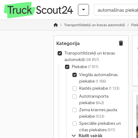
Transportlīdzekļi un kravas automobiļi
Pie
Kategorija
Transportlīdzekļi un kravas
automobiļi
(38 857)
Piekabe
(7 917)
Vieglās automašīnas
piekabe
(1 166)
Kastēs piekabe
(1 133)
Autotransporta
piekabe
(642)
Zema kravnes jauda
piekabe
(533)
Speciālie piekabes un
citas piekabes
(517)
Rādīt vairāk