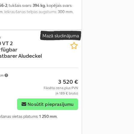
56-2
, tukšais svars:
394 kg
, kopējais svars:
mm
, iekraušanas telpas augstums:
300 mm
,
Mazā sludinājuma
e
 VT 2
rfügbar
stbarer Aludeckel
 km
3 520 €
Fiksēta cena plus PVN
(4 189 € bruto)
Nosūtīt pieprasījumu
aušanas vietas platums:
1 250 mm
,