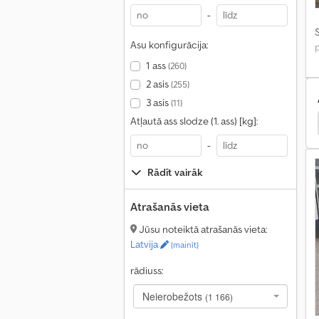
-
S
Asu konfigurācija:
1 ass
(260)
2 asis
(255)
3 asis
(11)
Atļautā ass slodze (1. ass) [kg]:
omašīnas Piekabe
Kässbohrer Automašīnas Piekabe
-
Rādīt vairāk
Atrašanās vieta
Jūsu noteiktā atrašanās vieta:
Latvija
(mainīt)
rādiuss:
Neierobežots
(1 166)