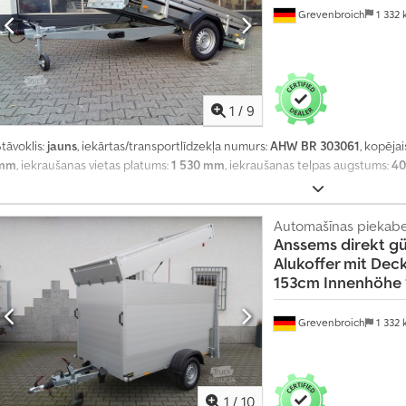
Grevenbroich
1 332
1
/
9
tāvoklis:
jauns
, iekārtas/transportlīdzekļa numurs:
AHW BR 303061
, kopējai
mm
, iekraušanas vietas platums:
1 530 mm
, iekraušanas telpas augstums:
4
Automašīnas piekab
Anssems
direkt g
Alukoffer mit Dec
153cm Innenhöhe
Grevenbroich
1 332
1
/
10