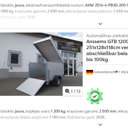
tāvoklis:
jauns
, iekārtas/transportlīdzekļa numurs:
AHW 2514-4-PB30-200-
2 000 kg
, krautuves garums:
2 500 mm
, iekraušanas vietas platums:
1 450 
Ražošanas gads:
2026
,
Automašīnas piekab
Anssems
GTB 1200
251x128x118cm ve
abschließbar bela
bis 100kg
Grevenbroich
1 332
1
/
13
tāvoklis:
jauns
, kopējais svars:
1 200 kg
, krautuves garums:
2 500 mm
, iekr
iekraušanas telpas augstums:
1 180 mm
, Ražošanas gads:
2026
,