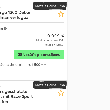
Mazā sludinājuma
e
argo 1300
Debon
llman verfügbar
 km
4 444 €
Fiksēta cena plus PVN
(5 288 € bruto)
Nosūtīt pieprasījumu
aušanas vietas platums:
1 500 mm
,
Mazā sludinājuma
e
rs
geschützter
t mit Race Sport
ufen