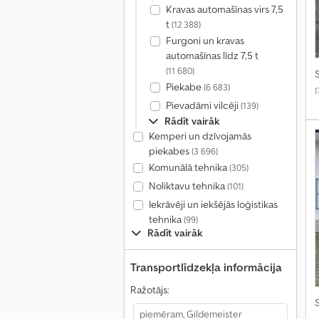
Kravas automašīnas virs 7,5
t
(12 388)
Furgoni un kravas
automašīnas līdz 7,5 t
(11 680)
S
Piekabe
(6 683)
Pievadāmi vilcēji
(139)
Rādīt vairāk
Kemperi un dzīvojamās
piekabes
(3 696)
Komunālā tehnika
(305)
Noliktavu tehnika
(101)
Iekrāvēji un iekšējās loģistikas
tehnika
(99)
Rādīt vairāk
Transportlīdzekļa informācija
Ražotājs:
S