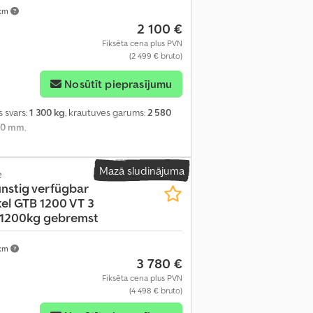
 km
2 100 €
Fiksēta cena plus PVN
(2 499 € bruto)
Nosūtīt pieprasījumu
s svars:
1 300 kg
, krautuves garums:
2 580
00 mm
,
Mazā sludinājuma
e
ünstig verfügbar
kel GTB 1200 VT 3
 1200kg gebremst
 km
3 780 €
Fiksēta cena plus PVN
(4 498 € bruto)