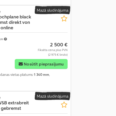
Mazā sludinājuma
e
ochplane black
mst direkt von
online
 km
2 500 €
Fiksēta cena plus PVN
(2 975 € bruto)
Nosūtīt pieprasījumu
aušanas vietas platums:
1 340 mm
,
Mazā sludinājuma
e
SB extrabreit
 gebremst