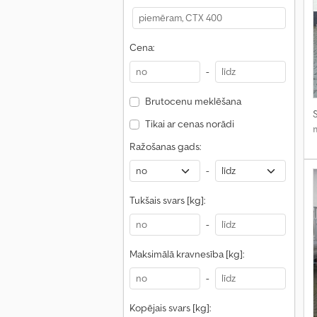
Cena:
-
Brutocenu meklēšana
S
Tikai ar cenas norādi
Ražošanas gads:
-
Tukšais svars [kg]:
-
Maksimālā kravnesība [kg]:
-
Kopējais svars [kg]: