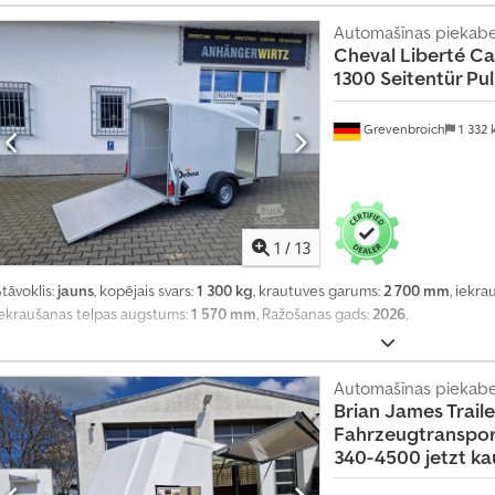
Automašīnas piekab
Cheval Liberté C
1300 Seitentür Pu
Grevenbroich
1 332
1
/
13
tāvoklis:
jauns
, kopējais svars:
1 300 kg
, krautuves garums:
2 700 mm
, iekr
iekraušanas telpas augstums:
1 570 mm
, Ražošanas gads:
2026
,
Automašīnas piekab
Brian James Traile
Fahrzeugtranspor
340-4500 jetzt ka