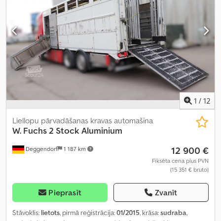
1
/
12
Liellopu pārvadāšanas kravas automašīna
W. Fuchs 2 Stock Aluminium
12 900 €
Deggendorf
1 187 km
Fiksēta cena plus PVN
(15 351 € bruto)
Pieprasīt
Zvanīt
Stāvoklis:
lietots
, pirmā reģistrācija:
01/2015
, krāsa:
sudraba
,