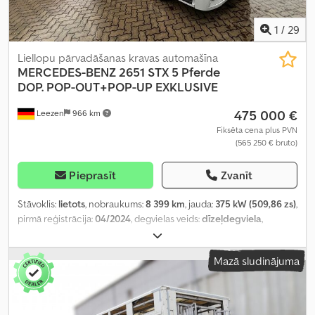
1
/
29
Liellopu pārvadāšanas kravas automašīna
MERCEDES-BENZ
2651 STX 5 Pferde
DOP. POP-OUT+POP-UP EXKLUSIVE
475 000 €
Leezen
966 km
Fiksēta cena plus PVN
(565 250 € bruto)
Pieprasīt
Zvanīt
Stāvoklis:
lietots
, nobraukums:
8 399 km
, jauda:
375 kW (509,86 zs)
,
pirmā reģistrācija:
04/2024
, degvielas veids:
dīzeļdegviela
,
kopējais svars:
26 000 kg
, asu konfigurācija:
3 asis
, bremzes:
retardētājs
, krāsa:
pelēks
, pārnesuma veids:
automātisks
, emisijas
Mazā sludinājuma
klase:
Euro 6
, Aprīkojums:
ABS, gaisa kondicionēšana,
navigācijas sistēma, stāvvietas sildītājs
,