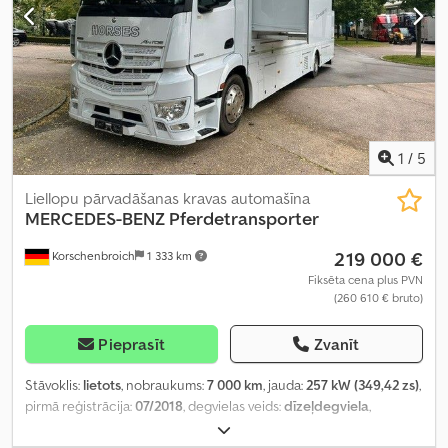
1
/
5
Liellopu pārvadāšanas kravas automašīna
MERCEDES-BENZ
Pferdetransporter
219 000 €
Korschenbroich
1 333 km
Fiksēta cena plus PVN
(260 610 € bruto)
Pieprasīt
Zvanīt
Stāvoklis:
lietots
, nobraukums:
7 000 km
, jauda:
257 kW (349,42 zs)
,
pirmā reģistrācija:
07/2018
, degvielas veids:
dīzeļdegviela
,
kopējais svars:
18 000 kg
, krāsa:
balts
, pārnesuma veids:
automātisks
, emisijas klase:
Euro 6
, Aprīkojums:
ABS, gaisa