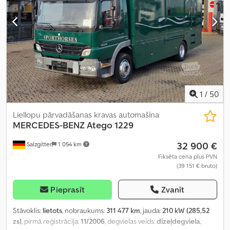
1
/
50
Liellopu pārvadāšanas kravas automašīna
MERCEDES-BENZ
Atego 1229
32 900 €
Salzgitter
1 054 km
Fiksēta cena plus PVN
(39 151 € bruto)
Pieprasīt
Zvanīt
Stāvoklis:
lietots
, nobraukums:
311 477 km
, jauda:
210 kW (285,52
zs)
, pirmā reģistrācija:
11/2006
, degvielas veids:
dīzeļdegviela
,