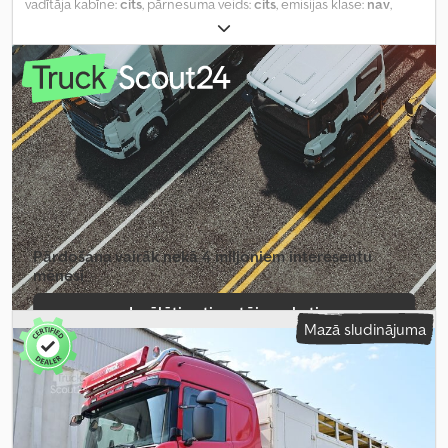
vadītāja kabīne:
cits
, pārnesuma veids:
cits
, emisijas klase:
nav
,
piekares sistēma:
cits
, iekraušanas telpas tilpums:
35 m³
, krautuves
garums:
7 220 mm
, iekraušanas vietas platums:
2 380 mm
,
iekraušanas telpas augstums:
2 050 mm
,
Pārdošana vairāk nekā 4 miljoniem interesentu
mēnesī
Izvēlēties tirgotāja paketi
Mazā sludinājuma
Izveidot atsevišķu sludinājumu