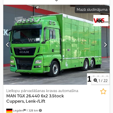
retardētājs
, krāsa:
pelēks
, pārnesuma veids:
mehānisks
, emisijas
Mazā sludinājuma
klase:
Euro 6
, Aprīkojums:
ABS, gaisa kondicionēšana,
kompresors, navigācijas sistēma, stāvvietas sildītājs
,
1
/
22
Liellopu pārvadāšanas kravas automašīna
MAN
TGX 26.440 6x2 3.Stock
Cuppers, Lenk-/Lift
Legden
1 328 km