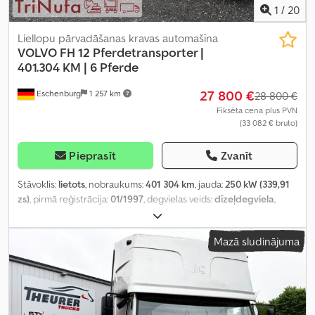
1
/
20
Liellopu pārvadāšanas kravas automašīna
VOLVO
FH 12 Pferdetransporter |
401.304 KM | 6 Pferde
27 800 €
Eschenburg
1 257 km
28 800 €
Fiksēta cena plus PVN
(33 082 € bruto)
Pieprasīt
Zvanīt
Stāvoklis:
lietots
, nobraukums:
401 304 km
, jauda:
250 kW (339,91
zs)
, pirmā reģistrācija:
01/1997
, degvielas veids:
dīzeļdegviela
,
kopējais svars:
19 000 kg
, asu konfigurācija:
2 asis
, krāsa:
balts
,
pārnesuma veids:
mehānisks
, emisijas klase:
euro2
, kopējais
Mazā sludinājuma
platums:
2 550 mm
, krautuves garums:
4 770 mm
, Ražošanas gads:
1997
, Aprīkojums:
ABS, gaisa kondicionēšana, stāvvietas sildītājs
,