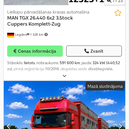
1
/
23
Liellopu pārvadāšanas kravas automašīna
MAN
TGX 26.440 6x2 3.Stock
Cuppers Komplett-Zug
Legden
1 328 km
Cenas informācija
Zvanīt
Stāvoklis:
lietots
, nobraukums:
591 600 km
, jauda:
324 kW (440,52
zs)
, pirmā reģistrācija:
10/2016
, degvielas veids:
dīzeļdegviela
,
kopējais svars:
26 000 kg
, asu konfigurācija:
3 asis
, nākamā
pārbaude (TÜV):
11/2026
, krāsa:
zaļš
, pārnesuma veids:
Mazā sludinājuma
automātisks
, emisijas klase:
Euro 6
, Aprīkojums:
gaisa
kondicionēšana, navigācijas sistēma, stāvvietas sildītājs
,