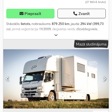
(27 965 € bruto)
Pieprasīt
Zvanīt
Stāvoklis:
lietots
, nobraukums:
879 250 km
, jauda:
294 kW (399,73
zs)
, pirmā reģistrācija:
11/2009
, degvielas veids:
dīzeļdegviela
,
kopējais svars:
18 000 kg
, asu konfigurācija:
2 asis
, nākamā
pārbaude (TÜV):
06/2026
, pārnesuma veids:
mehānisks
, krautuves
Mazā sludinājuma
garums:
7 100 mm
, Ražošanas gads:
2009
, Aprīkojums:
ABS, gaisa
kondicionēšana
,