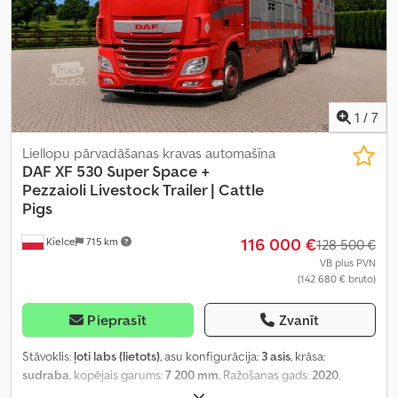
1
/
7
Liellopu pārvadāšanas kravas automašīna
DAF XF 530 Super Space +
Pezzaioli
Livestock Trailer | Cattle
Pigs
116 000 €
Kielce
715 km
128 500 €
VB plus PVN
(142 680 € bruto)
Pieprasīt
Zvanīt
Stāvoklis:
ļoti labs (lietots)
, asu konfigurācija:
3 asis
, krāsa:
sudraba
, kopējais garums:
7 200 mm
, Ražošanas gads:
2020
,