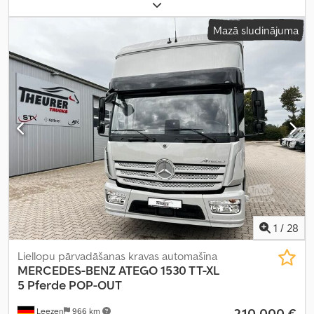
tukšais svars:
13 150 kg
, maksimālā kravnesība:
12 850 kg
, kopējais
svars:
26 000 kg
, asu konfigurācija:
6x2
, riteņu bāze:
4 500 mm
,
Mazā sludinājuma
bremzes:
retardētājs
, krāsa:
sarkans
, vadītāja kabīne:
gulēšanas
kabīne
, pārnesuma veids:
cits
, emisijas klase:
Euro 6
, piekares
sistēma:
gaiss
, sēdvietu skaits:
2
, iekraušanas telpas tilpums:
35 m³
,
krautuves garums:
7 220 mm
, iekraušanas vietas platums:
2 380
mm
, iekraušanas telpas augstums:
2 050 mm
, gultas vietu skaits:
2
,
Aprīkojums:
ABS, borta dators, centrālā atslēga, diferenciāļa
bloķētājs, elektroniskā stabilitātes programma (ESP), gaisa
kondicionēšana, kruīza kontrole, navigācijas sistēma, piekabes
sakabe, stāvvietas sildītājs
,
1
/
28
Liellopu pārvadāšanas kravas automašīna
MERCEDES-BENZ
ATEGO 1530 TT-XL
5 Pferde POP-OUT
210 000 €
Leezen
966 km