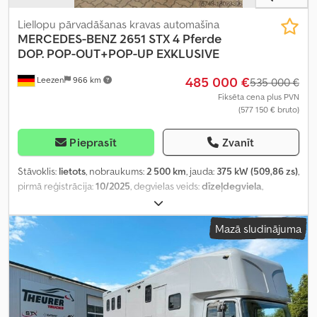
Liellopu pārvadāšanas kravas automašīna
MERCEDES-BENZ
2651 STX 4 Pferde
DOP. POP-OUT+POP-UP EXKLUSIVE
485 000 €
Leezen
966 km
535 000 €
Fiksēta cena plus PVN
(577 150 € bruto)
Pieprasīt
Zvanīt
Stāvoklis:
lietots
, nobraukums:
2 500 km
, jauda:
375 kW (509,86 zs)
,
pirmā reģistrācija:
10/2025
, degvielas veids:
dīzeļdegviela
,
kopējais svars:
26 000 kg
, asu konfigurācija:
3 asis
, bremzes:
retardētājs
, krāsa:
pelēks
, pārnesuma veids:
automātisks
, emisijas
Mazā sludinājuma
klase:
Euro 6
, Aprīkojums:
ABS, gaisa kondicionēšana,
navigācijas sistēma, stāvvietas sildītājs
,