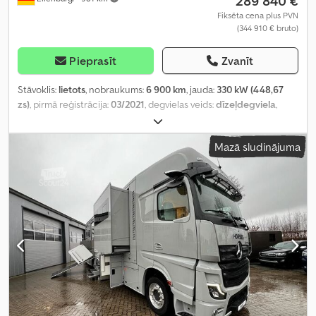
289 840 €
Fiksēta cena plus PVN
(344 910 € bruto)
Pieprasīt
Zvanīt
Stāvoklis:
lietots
, nobraukums:
6 900 km
, jauda:
330 kW (448,67
zs)
, pirmā reģistrācija:
03/2021
, degvielas veids:
dīzeļdegviela
,
kopējais svars:
25 000 kg
, asu konfigurācija:
3 asis
, krāsa:
pelēks
,
pārnesuma veids:
automātisks
, emisijas klase:
Euro 6
, Aprīkojums:
Mazā sludinājuma
ABS, elektroniskā stabilitātes programma (ESP), gaisa
kondicionēšana, kvēpu filtrs, stāvvietas sildītājs
,