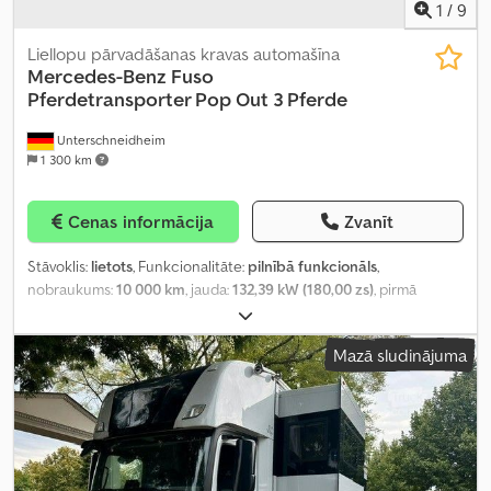
1
/
9
Liellopu pārvadāšanas kravas automašīna
Mercedes-Benz
Fuso
Pferdetransporter Pop Out 3 Pferde
Unterschneidheim
1 300 km
Cenas informācija
Zvanīt
Stāvoklis:
lietots
, Funkcionalitāte:
pilnībā funkcionāls
,
nobraukums:
10 000 km
, jauda:
132,39 kW (180,00 zs)
, pirmā
reģistrācija:
11/2020
, degvielas veids:
dīzeļdegviela
, kopējais svars:
7 490 kg
, nākamā pārbaude (TÜV):
08/2027
, degviela:
Mazā sludinājuma
dīzeļdegviela
, krāsa:
balts
, pārnesuma veids:
automātisks
, emisijas
klase:
Euro 6c
, sēdvietu skaits:
3
, Ražošanas gads:
2020
,
Aprīkojums:
ABS, gaisa kondicionēšana, gaisa spilvens, kruīza
kontrole, navigācijas sistēma, stāvvietas sildītājs, stūres
pastiprinātājs
,