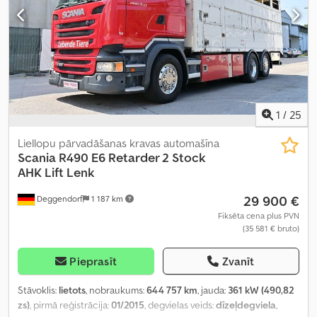
1
/
25
Liellopu pārvadāšanas kravas automašīna
Scania
R490 E6 Retarder 2 Stock
AHK Lift Lenk
29 900 €
Deggendorf
1 187 km
Fiksēta cena plus PVN
(35 581 € bruto)
Pieprasīt
Zvanīt
Stāvoklis:
lietots
, nobraukums:
644 757 km
, jauda:
361 kW (490,82
zs)
, pirmā reģistrācija:
01/2015
, degvielas veids:
dīzeļdegviela
,