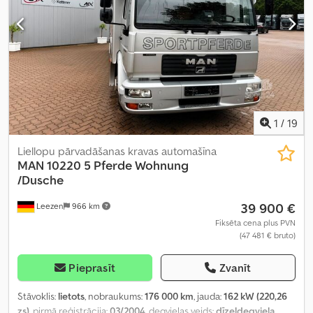
1
/
19
Liellopu pārvadāšanas kravas automašīna
MAN
10220 5 Pferde Wohnung
/Dusche
39 900 €
Leezen
966 km
Fiksēta cena plus PVN
(47 481 € bruto)
Pieprasīt
Zvanīt
Stāvoklis:
lietots
, nobraukums:
176 000 km
, jauda:
162 kW (220,26
zs)
, pirmā reģistrācija:
03/2004
, degvielas veids:
dīzeļdegviela
,