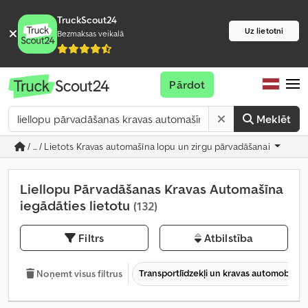
TruckScout24
Uz lietotni
Bezmaksas veikalā
Pārdot
Meklēt
/ ... / Lietots Kravas automašīna lopu un zirgu pārvadāšanai
Liellopu Pārvadāšanas Kravas Automašīna
iegādāties lietotu
(132)
Filtrs
Atbilstība
Transportlīdzekļi un kravas automobiļi
Noņemt visus filtrus