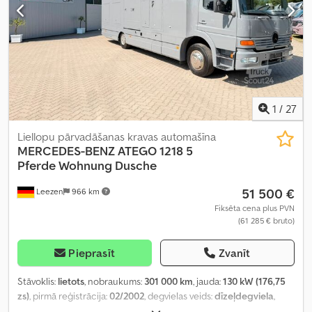
1
/
27
Liellopu pārvadāšanas kravas automašīna
MERCEDES-BENZ
ATEGO 1218 5
Pferde Wohnung Dusche
51 500 €
Leezen
966 km
Fiksēta cena plus PVN
(61 285 € bruto)
Pieprasīt
Zvanīt
Stāvoklis:
lietots
, nobraukums:
301 000 km
, jauda:
130 kW (176,75
zs)
, pirmā reģistrācija:
02/2002
, degvielas veids:
dīzeļdegviela
,
kopējais svars:
12 000 kg
, asu konfigurācija:
2 asis
, bremzes: