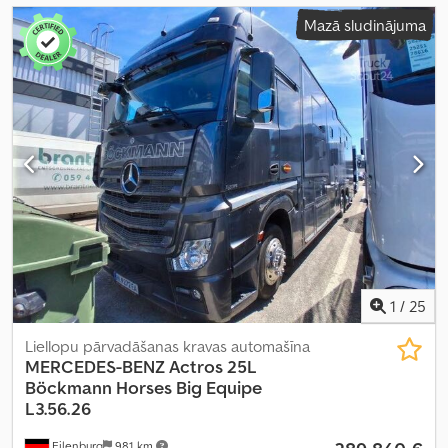
Mazā sludinājuma
1
/
25
Liellopu pārvadāšanas kravas automašīna
MERCEDES-BENZ
Actros 25L
Böckmann Horses Big Equipe
L3.56.26
Eilenburg
981 km