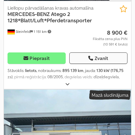
Liellopu pārvadāšanas kravas automašīna
MERCEDES-BENZ
Atego 2
1218*Blatt/Luft*Pferdetransporter
8 900 €
Steinfeld
1 151 km
Fiksēta cena plus PVN
(10 591 € bruto)
Pieprasīt
Zvanīt
Stāvoklis:
lietots
, nobraukums:
895 139 km
, jauda:
130 kW (176,75
zs)
, pirmā reģistrācija:
08/2005
, degvielas veids:
dīzeļdegviela
,
kopējais svars:
11 990 kg
, asu konfigurācija:
2 asis
, krāsa:
balts
,
pārnesuma veids:
mehānisks
, emisijas klase:
Euro 3
, kopējais
Mazā sludinājuma
platums:
2 600 mm
, kopējais augstums:
3 700 mm
, Ražošanas gads:
2005
, Aprīkojums:
gaisa kondicionēšana
,