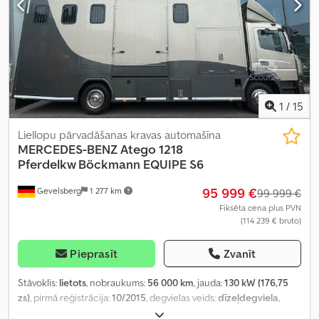
1
/
15
Liellopu pārvadāšanas kravas automašīna
MERCEDES-BENZ
Atego 1218
Pferdelkw Böckmann EQUIPE S6
95 999 €
Gevelsberg
1 277 km
99 999 €
Fiksēta cena plus PVN
(114 239 € bruto)
Pieprasīt
Zvanīt
Stāvoklis:
lietots
, nobraukums:
56 000 km
, jauda:
130 kW (176,75
zs)
, pirmā reģistrācija:
10/2015
, degvielas veids:
dīzeļdegviela
,
kopējais svars:
11 990 kg
, asu konfigurācija:
2 asis
, nākamā