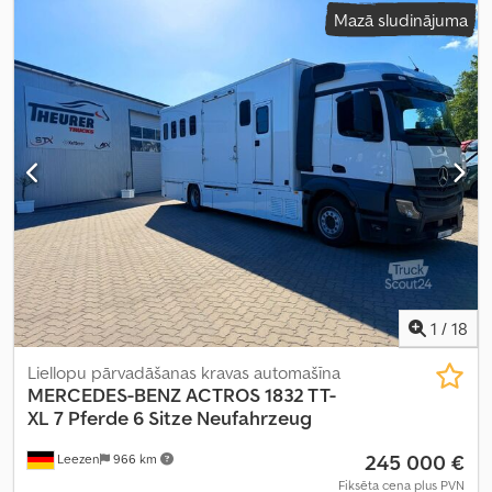
Mazā sludinājuma
kondicionēšana, navigācijas sistēma, stāvvietas sildītājs
,
1
/
18
Liellopu pārvadāšanas kravas automašīna
MERCEDES-BENZ
ACTROS 1832 TT-
XL 7 Pferde 6 Sitze Neufahrzeug
245 000 €
Leezen
966 km
Fiksēta cena plus PVN