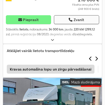
Fiksēta cena plus PVN
(249 900 € bruto)
Pieprasīt
Zvanīt
Stāvoklis:
lietots
, nobraukums:
34 000 km
, jauda:
220 kW (299,12
zs)
, pirmā reģistrācija:
08/2023
, degvielas veids:
dīzeļdegviela
,
kopējais svars:
15 000 kg
, asu konfigurācija:
2 asis
, bremzes:
retardētājs
, krāsa:
pelēks
, pārnesuma veids:
automātisks
, emisijas
klase:
Euro 6
, Aprīkojums:
ABS, gaisa kondicionēšana,
Atklājiet vairāk lietotu transportlīdzekļu
kompresors, navigācijas sistēma, stāvvietas sildītājs
,
a
Kravas automašīna lopu un zirgu pārvadāšanai
Sc
Mazā sludinājuma