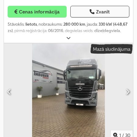
Cenas informācija
Zvanīt
Stāvoklis:
lietots
, nobraukums:
280 000 km
, jauda:
330 kW (448,67
zs)
, pirmā reģistrācija:
06/2016
, degvielas veids:
dīzeļdegviela
,
kopējais svars:
25 000 kg
, asu konfigurācija:
3 asis
, nākamā
pārbaude (TÜV):
10/2026
, krāsa:
zils
, pārnesuma veids:
Mazā sludinājuma
automātisks
, Ražošanas gads:
2016
, Aprīkojums:
ABS, elektroniskā
stabilitātes programma (ESP), gaisa kondicionēšana,
navigācijas sistēma, stāvvietas sildītājs
,
1
/
30