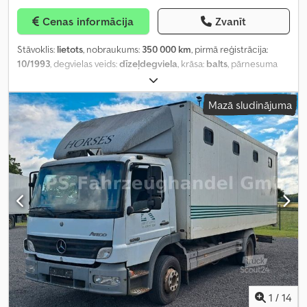
Cenas informācija
Zvanīt
Stāvoklis:
lietots
, nobraukums:
350 000 km
, pirmā reģistrācija:
10/1993
, degvielas veids:
dīzeļdegviela
, krāsa:
balts
, pārnesuma
veids:
mehānisks
, sēdvietu skaits:
2
,
Mazā sludinājuma
1
/
14