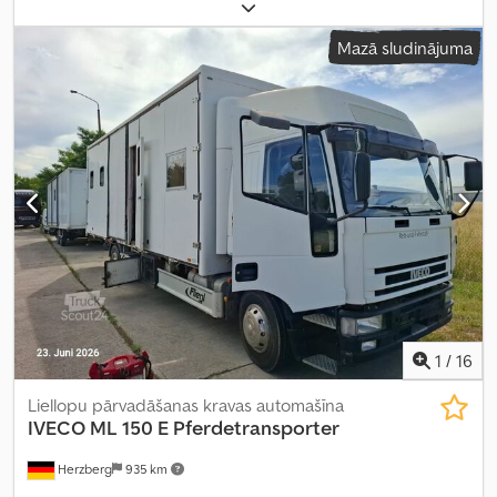
kopējais svars:
11 990 kg
, asu konfigurācija:
2 asis
, krāsa:
zaļš
,
pārnesuma veids:
mehānisks
, emisijas klase:
Euro 4
, Aprīkojums:
Mazā sludinājuma
gaisa kondicionēšana
,
1
/
16
Liellopu pārvadāšanas kravas automašīna
IVECO
ML 150 E Pferdetransporter
Herzberg
935 km