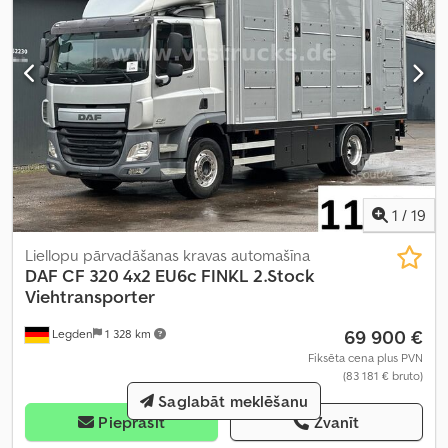
1
/
19
Liellopu pārvadāšanas kravas automašīna
DAF
CF 320 4x2 EU6c FINKL 2.Stock
Viehtransporter
69 900 €
Legden
1 328 km
Fiksēta cena plus PVN
(83 181 € bruto)
Saglabāt meklēšanu
Pieprasīt
Zvanīt