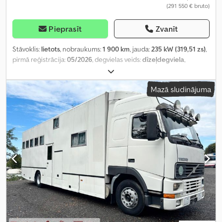
(291 550 € bruto)
Pieprasīt
Zvanīt
Stāvoklis:
lietots
, nobraukums:
1 900 km
, jauda:
235 kW (319,51 zs)
,
pirmā reģistrācija:
05/2026
, degvielas veids:
dīzeļdegviela
,
kopējais svars:
18 000 kg
, asu konfigurācija:
2 asis
, bremzes:
retardētājs
, krāsa:
balts
, pārnesuma veids:
automātisks
, emisijas
Mazā sludinājuma
klase:
Euro 6
, Aprīkojums:
ABS, gaisa kondicionēšana,
kompresors, navigācijas sistēma, stāvvietas sildītājs
,