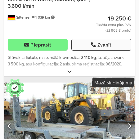
3.600 l/min
19 250 €
Sittensen
1 039 km
Fiksēta cena plus PVN
(22 908 € bruto)
Pieprasīt
Zvanīt
Stāvoklis:
lietots
, maksimālā kravnesība:
2 110 kg
, kopējais svars:
3 500 kg
, asu konfigurācija:
2 asis
, pirmā reģistrācija:
06/2020
,
iekraušanas telpas tilpums:
2 m³
, kopējais garums:
4 030 mm
,
kopējais platums:
1 650 mm
, kopējais augstums:
2 050 mm
,
Mazā sludinājuma