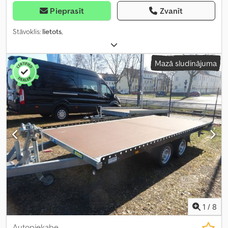
Pieprasīt
Zvanīt
Stāvoklis:
lietots
,
Mazā sludinājuma
1
/
8
Autopiekabe