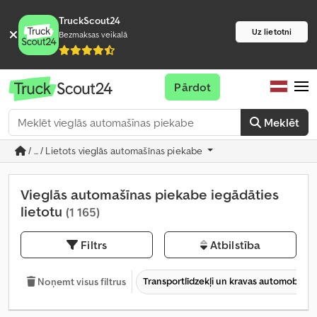
TruckScout24
Uz lietotni
Bezmaksas veikalā
Pārdot
Meklēt
/ ... / Lietots vieglās automašīnas piekabe
Vieglās automašīnas piekabe iegādāties
lietotu
(1 165)
Filtrs
Atbilstība
Transportlīdzekļi un kravas automobiļi
Noņemt visus filtrus