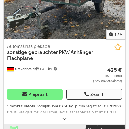
1
/
5
Automašīnas piekabe
sonstige
gebrauchter PKW Anhänger
Flachplane
425 €
Grevenbroich
1 332 km
Fiksēta cena
(PVN nav atdalāms)
Pieprasīt
Zvanīt
Stāvoklis:
lietots
, kopējais svars:
750 kg
, pirmā reģistrācija:
07/1963
,
krautuves garums:
2 400 mm
, iekraušanas vietas platums:
1 300
mm
, iekraušanas telpas augstums:
3 500 mm
, Ražošanas gads:
1963
,