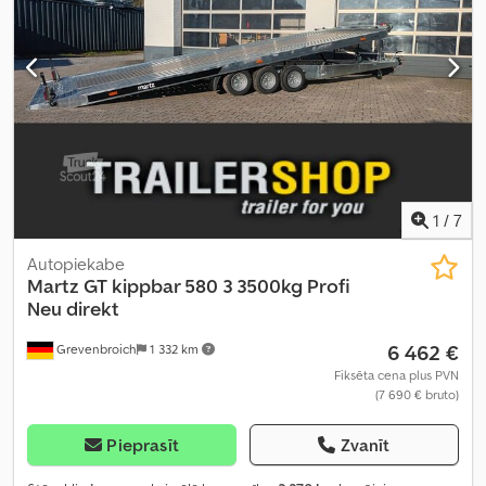
1
/
7
Autopiekabe
Martz
GT kippbar 580 3 3500kg Profi
Neu direkt
6 462 €
Grevenbroich
1 332 km
Fiksēta cena plus PVN
(7 690 € bruto)
Pieprasīt
Zvanīt