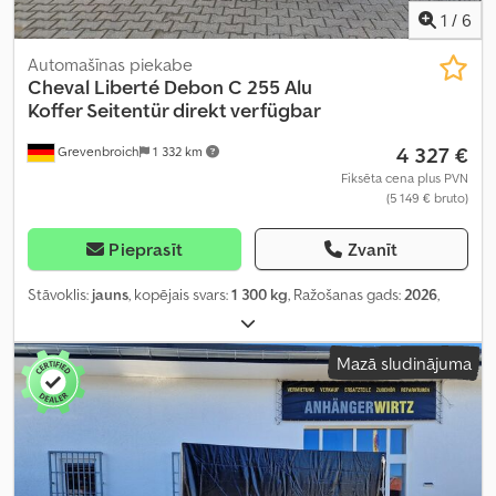
1
/
6
Automašīnas piekabe
Cheval Liberté
Debon C 255 Alu
Koffer Seitentür direkt verfügbar
4 327 €
Grevenbroich
1 332 km
Fiksēta cena plus PVN
(5 149 € bruto)
Pieprasīt
Zvanīt
Stāvoklis:
jauns
, kopējais svars:
1 300 kg
, Ražošanas gads:
2026
,
Mazā sludinājuma