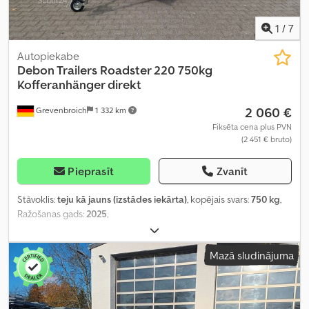
1
/
7
Autopiekabe
Debon Trailers
Roadster 220 750kg
Kofferanhänger direkt
2 060 €
Grevenbroich
1 332 km
Fiksēta cena plus PVN
(2 451 € bruto)
Pieprasīt
Zvanīt
Stāvoklis:
teju kā jauns (izstādes iekārta)
, kopējais svars:
750 kg
,
Ražošanas gads:
2025
,
Mazā sludinājuma