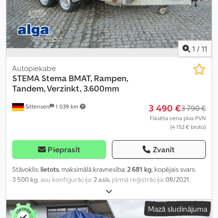
1
/
11
Autopiekabe
STEMA
Stema BMAT, Rampen,
Tandem, Verzinkt, 3.600mm
3 490 €
Sittensen
1 039 km
3 790 €
Fiksēta cena plus PVN
(4 153 € bruto)
Pieprasīt
Zvanīt
Stāvoklis:
lietots
, maksimālā kravnesība:
2 681 kg
, kopējais svars:
3 500 kg
, asu konfigurācija:
2 asis
, pirmā reģistrācija:
08/2021
,
krautuves garums:
3 600 mm
, iekraušanas vietas platums:
1 800
mm
, iekraušanas telpas augstums:
200 mm
, kopējais platums:
Mazā sludinājuma
2 400 mm
, kopējais augstums:
2 100 mm
,