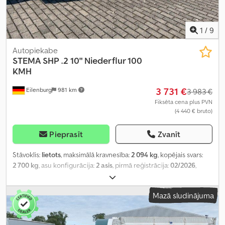
1
/
9
Autopiekabe
STEMA
SHP .2 10" Niederflur 100
KMH
3 731 €
Eilenburg
981 km
3 983 €
Fiksēta cena plus PVN
(4 440 € bruto)
Pieprasīt
Zvanīt
Stāvoklis:
lietots
, maksimālā kravnesība:
2 094 kg
, kopējais svars:
2 700 kg
, asu konfigurācija:
2 asis
, pirmā reģistrācija:
02/2026
,
krautuves garums:
4 000 mm
, iekraušanas vietas platums:
1 830
mm
, iekraušanas telpas augstums:
350 mm
, kopējais platums:
Mazā sludinājuma
1 960 mm
, kopējais augstums:
1 020 mm
,