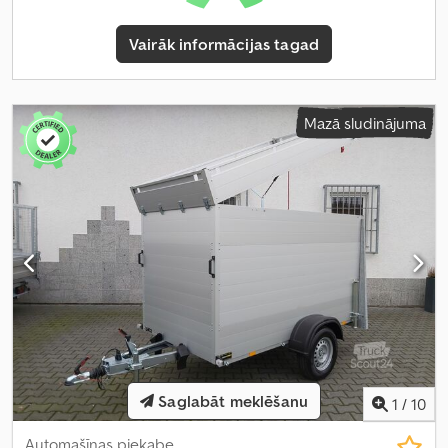
Vairāk informācijas tagad
Mazā sludinājuma
Saglabāt meklēšanu
1
/
10
Automašīnas piekabe