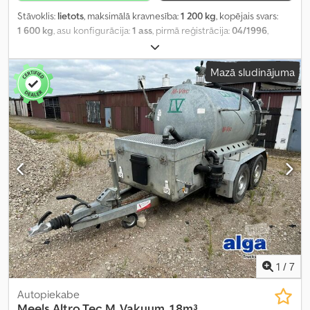
Stāvoklis:
lietots
, maksimālā kravnesība:
1 200 kg
, kopējais svars:
1 600 kg
, asu konfigurācija:
1 ass
, pirmā reģistrācija:
04/1996
,
nākamā pārbaude (TÜV):
10/2026
, kopējais platums:
2 225 mm
,
kopējais augstums:
1 650 mm
,
Mazā sludinājuma
1
/
7
Autopiekabe
Meels
Altro Tec M, Vakuum, 1,8m³,