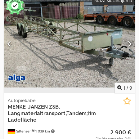
Mazā sludinājuma
1
/
9
Autopiekabe
MENKE-JANZEN
ZSB,
Langmaterialtransport,Tandem,11m
Ladefläche
2 900 €
Sittensen
1 039 km
Fiksēta cena plus PVN