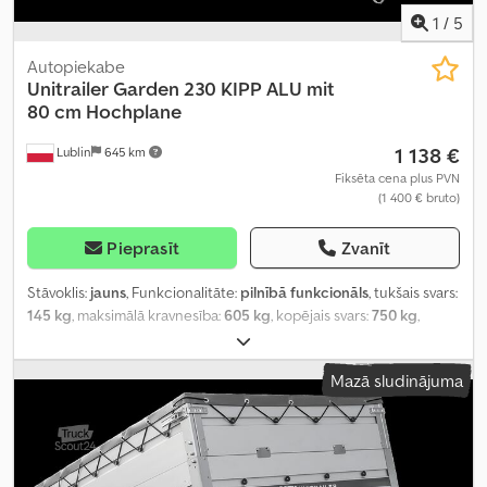
1
/
5
Autopiekabe
Unitrailer
Garden 230 KIPP ALU mit
80 cm Hochplane
1 138 €
Lublin
645 km
Fiksēta cena plus PVN
(1 400 € bruto)
Pieprasīt
Zvanīt
Stāvoklis:
jauns
, Funkcionalitāte:
pilnībā funkcionāls
, tukšais svars:
145 kg
, maksimālā kravnesība:
605 kg
, kopējais svars:
750 kg
,
krautuves garums:
2 304 mm
, iekraušanas vietas platums:
1 256
mm
, iekraušanas telpas augstums:
1 100 mm
, kopējais garums:
Mazā sludinājuma
3 204 mm
, kopējais platums:
1 685 mm
, kopējais augstums:
1 580
mm
, riepas izmērs:
155/70 R13
, krāsa:
pelēks
, piekabes bremze:
piekabe bez bremzēm
, Ražošanas gads:
2026
,