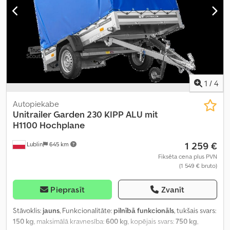
1
/
4
Autopiekabe
Unitrailer
Garden 230 KIPP ALU mit
H1100 Hochplane
1 259 €
Lublin
645 km
Fiksēta cena plus PVN
(1 549 € bruto)
Pieprasīt
Zvanīt
Stāvoklis:
jauns
, Funkcionalitāte:
pilnībā funkcionāls
, tukšais svars:
150 kg
, maksimālā kravnesība:
600 kg
, kopējais svars:
750 kg
,