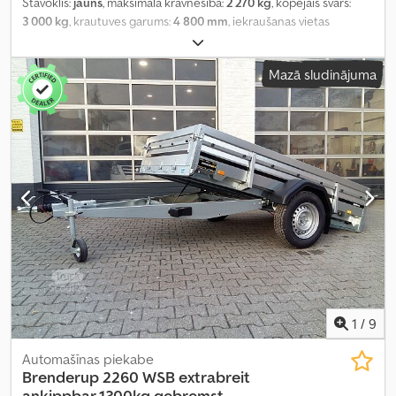
Stāvoklis:
jauns
, maksimālā kravnesība:
2 270 kg
, kopējais svars:
3 000 kg
, krautuves garums:
4 800 mm
, iekraušanas vietas
platums:
2 050 mm
, Ražošanas gads:
2026
,
Mazā sludinājuma
1
/
9
Automašīnas piekabe
Brenderup
2260 WSB extrabreit
ankippbar 1300kg gebremst