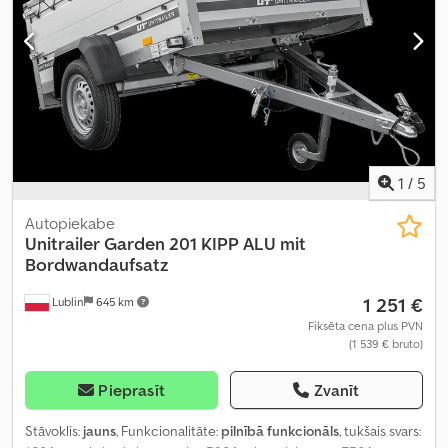
1
/
5
Autopiekabe
Unitrailer
Garden 201 KIPP ALU mit
Bordwandaufsatz
1 251 €
Lublin
645 km
Fiksēta cena plus PVN
(1 539 € bruto)
Pieprasīt
Zvanīt
Stāvoklis:
jauns
, Funkcionalitāte:
pilnībā funkcionāls
, tukšais svars: