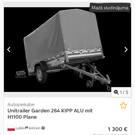
Mazā sludinājuma
1
/
5
Autopiekabe
Unitrailer
Garden 264 KIPP ALU mit
H1100 Plane
1 300 €
Lublin
645 km