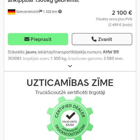
2 100 €
Grevenbroich
1 332 km
Fiksēta cena plus PVN
(2 499 € bruto)
Pieprasīt
Zvanīt
Stāvoklis:
jauns
, iekārtas/transportlīdzekļa numurs:
AHW BR
303061
, kopējais svars:
1 300 kg
, krautuves garums:
2 580 mm
,
iekraušanas vietas platums:
1 530 mm
, iekraušanas telpas
augstums:
400 mm
,
UZTICAMĪBAS ZĪME
TruckScout24 sertificēti tirgotāji