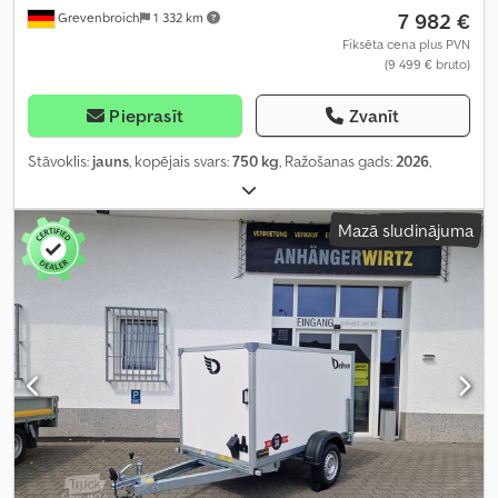
7 982 €
Grevenbroich
1 332 km
Fiksēta cena plus PVN
(9 499 € bruto)
Pieprasīt
Zvanīt
Stāvoklis:
jauns
, kopējais svars:
750 kg
, Ražošanas gads:
2026
,
Mazā sludinājuma