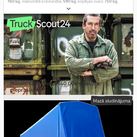
160 kg
, maksimālā kravnesība:
590 kg
, kopējais svars:
750 kg
,
krautuves garums:
2 006 mm
, iekraušanas vietas platums:
1 256
mm
, iekraušanas telpas augstums:
700 mm
, kopējais garums:
2 906 mm
, kopējais platums:
1 685 mm
, kopējais augstums:
1 177
mm
, riepas izmērs:
155/70 R13
, krāsa:
pelēks
, piekabes bremze:
piekabe bez bremzēm
, Ražošanas gads:
2026
,
Mēnesī vairāk nekā 140 000 pirkuma
pieprasījumu
Mazā sludinājuma
Izvēlēties tirgotāja paketi