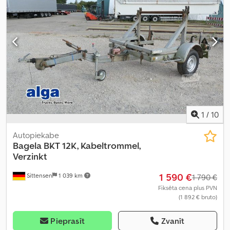
1
/
10
Autopiekabe
Bagela
BKT 12K, Kabeltrommel,
Verzinkt
1 590 €
Sittensen
1 039 km
1 790 €
Fiksēta cena plus PVN
(1 892 € bruto)
Pieprasīt
Zvanīt