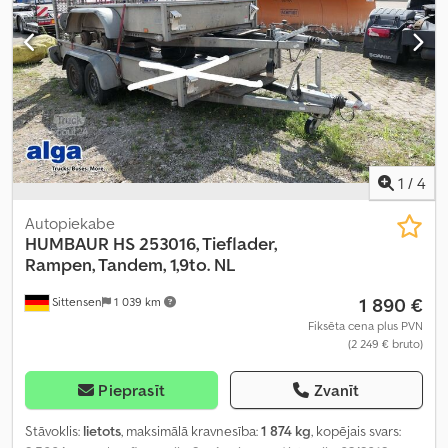
1
/
4
Autopiekabe
HUMBAUR
HS 253016, Tieflader,
Rampen, Tandem, 1,9to. NL
1 890 €
Sittensen
1 039 km
Fiksēta cena plus PVN
(2 249 € bruto)
Pieprasīt
Zvanīt
Stāvoklis:
lietots
, maksimālā kravnesība:
1 874 kg
, kopējais svars: