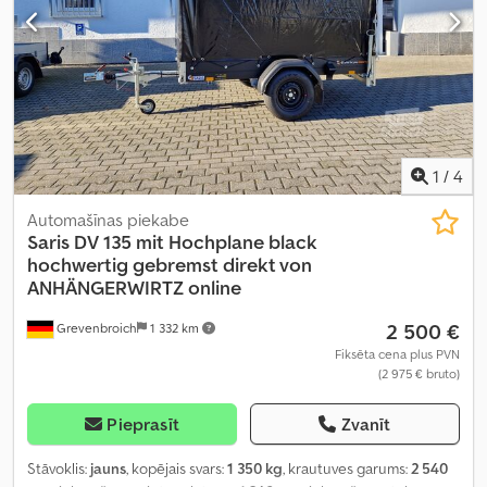
1
/
4
Automašīnas piekabe
Saris
DV 135 mit Hochplane black
hochwertig gebremst direkt von
ANHÄNGERWIRTZ online
2 500 €
Grevenbroich
1 332 km
Fiksēta cena plus PVN
(2 975 € bruto)
Pieprasīt
Zvanīt
Stāvoklis:
jauns
, kopējais svars:
1 350 kg
, krautuves garums:
2 540