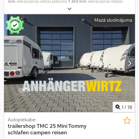
mm
, iekraušanas vietas platums:
1 340 mm
, iekraušanas telpas
augstums:
1 500 mm
, Ražošanas gads:
2025
,
Mazā sludinājuma
1
/
18
Autopiekabe
trailershop
TMC 25 Mini Tommy
schlafen campen reisen