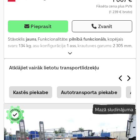
Fiksēta cena plus PVN
(1 239 € bruto)
Pieprasīt
Zvanīt
Stāvoklis:
jauns
, Funkcionalitāte:
pilnībā funkcionāls
, kopējais
svars:
134 kg
, asu konfigurācija:
1 ass
, krautuves garums:
2 305 mm
,
iekraušanas vietas platums:
1 256 mm
, iekraušanas telpas
augstums:
300 mm
, riepas izmērs:
155/70 R13
, piekabes bremze:
piekabe bez bremzēm
, Ražošanas gads:
2026
,
Atklājiet vairāk lietotu transportlīdzekļu
e
Kastēs piekabe
Autotransporta piekabe
Aut
Mazā sludinājuma