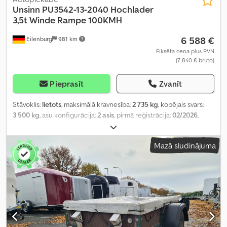
Unsinn
PU3542-13-2040 Hochlader
3,5t Winde Rampe 100KMH
6 588 €
Eilenburg
981 km
Fiksēta cena plus PVN
(7 840 € bruto)
Pieprasīt
Zvanīt
Stāvoklis:
lietots
, maksimālā kravnesība:
2 735 kg
, kopējais svars:
3 500 kg
, asu konfigurācija:
2 asis
, pirmā reģistrācija:
02/2026
,
krautuves garums:
4 260 mm
, iekraušanas vietas platums:
2 040
mm
, kopējais platums:
2 100 mm
, kopējais augstums:
990 mm
,
Mazā sludinājuma