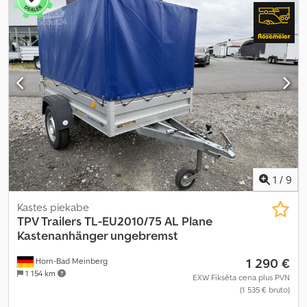
1
/
9
Kastes piekabe
TPV Trailers
TL-EU2010/75 AL Plane
Kastenanhänger ungebremst
1 290 €
Horn-Bad Meinberg
1 154 km
EXW Fiksēta cena plus PVN
(1 535 € bruto)