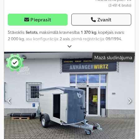
(3 451 € bruto)
Pieprasīt
Zvanīt
Stāvoklis:
lietots
, maksimālā kravnesība:
1 370 kg
, kopējais svars:
2 000 kg
, asu konfigurācija:
2 asis
, pirmā reģistrācija:
09/1994
,
krautuves garums:
11 000 mm
, iekraušanas vietas platums:
1 300
mm
, iekraušanas telpas augstums:
460 mm
, kopējais platums:
Mazā sludinājuma
1 930 mm
, kopējais augstums:
1 520 mm
,