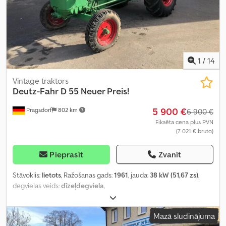
1
/
14
Vintage traktors
Deutz-Fahr
D 55 Neuer Preis!
5 900 €
Pragsdorf
802 km
6 900 €
Fiksēta cena plus PVN
(7 021 € bruto)
Pieprasīt
Zvanīt
Stāvoklis:
lietots
, Ražošanas gads:
1961
, jauda:
38 kW (51,67 zs)
,
degvielas veids:
dīzeļdegviela
,
Mazā sludinājuma