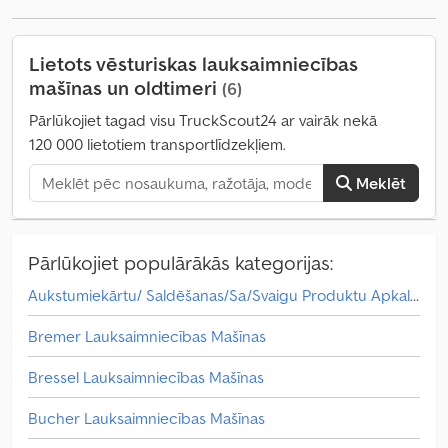
izmērs:
500-16
, aizmugurējās riepas izmērs:
9-24
,
iekārtas/transportlīdzekļa numurs:
IHC D 214
, Aprīkojums:
apgaismojums, hidraulika, kabīne, piekabes sakabe
,
Lietots vēsturiskas lauksaimniecības
mašīnas un oldtimeri
(6)
Pārlūkojiet tagad visu TruckScout24 ar vairāk nekā
120 000 lietotiem transportlīdzekļiem.
Meklēt
Pārlūkojiet populārākās kategorijas:
Aukstumiekārtu/ Saldēšanas/Sa/Svaigu Produktu Apkalpošana
Bremer Lauksaimniecības Mašīnas
Bressel Lauksaimniecības Mašīnas
Bucher Lauksaimniecības Mašīnas