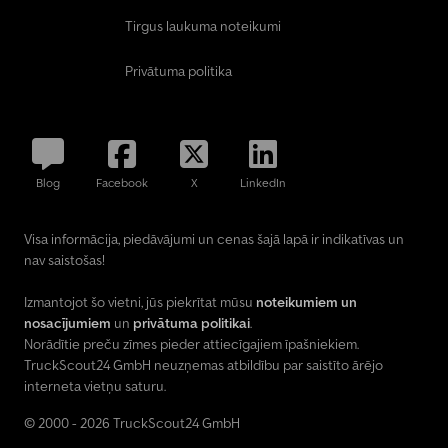
Tirgus laukuma noteikumi
Privātuma politika
Blog
Facebook
X
LinkedIn
Visa informācija, piedāvājumi un cenas šajā lapā ir indikatīvas un
nav saistošas!
Izmantojot šo vietni, jūs piekrītat mūsu
noteikumiem un
nosacījumiem
un
privātuma politikai
.
Norādītie preču zīmes pieder attiecīgajiem īpašniekiem.
TruckScout24 GmbH neuzņemas atbildību par saistīto ārējo
interneta vietņu saturu.
© 2000 - 2026 TruckScout24 GmbH