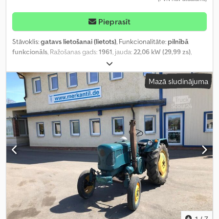
Pieprasīt
Stāvoklis:
gatavs lietošanai (lietots)
, Funkcionalitāte:
pilnībā
funkcionāls
, Ražošanas gads:
1961
, jauda:
22,06 kW (29,99 zs)
,
degvielas veids:
dīzeļdegviela
, pirmā reģistrācija:
02/2026
, nākamā
pārbaude (TÜV):
04/2028
, kopējais svars:
2 000 kg
, Aprīkojums:
Mazā sludinājuma
kabīne, priekšējais iekrāvējs
,
1
/
7