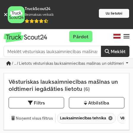
TruckScout24
Uz lietotni
Bezmaksas veikalā
Pārdot
Meklēt
/ ... / Lietots vēsturiskas lauksaimniecības mašīnas un oldtimeri
Vēsturiskas lauksaimniecības mašīnas un
oldtimeri iegādāties lietotu
(6)
Filtrs
Atbilstība
Lauksaimniecības tehnika
Vēstur
Noņemt visus filtrus