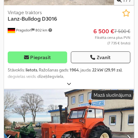
Vintage traktors
Lanz-Bulldog
D3016
6 500 €
Pragsdorf
802 km
7 500 €
Fiksēta cena plus PVN
(7 735 € bruto)
Pieprasīt
Zvanīt
Stāvoklis:
lietots
, Ražošanas gads:
1964
, jauda:
22 kW (29,91 zs)
,
degvielas veids:
dīzeļdegviela
,
Mazā sludinājuma