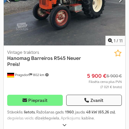
1
/
11
Vintage traktors
Hanomag
Barreiros R545 Neuer
Preis!
5 900 €
Pragsdorf
802 km
6 900 €
Fiksēta cena plus PVN
(7 021 € bruto)
Pieprasīt
Zvanīt
Stāvoklis:
lietots
, Ražošanas gads:
1960
, jauda:
48 kW (65,26 zs)
,
degvielas veids:
dīzeļdegviela
, Aprīkojums:
kabīne
,