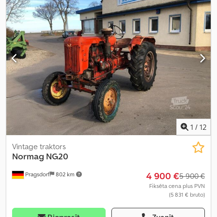
1
/
12
Vintage traktors
Normag NG20
4 900 €
Pragsdorf
802 km
5 900 €
Fiksēta cena plus PVN
(5 831 € bruto)
Pieprasīt
Zvanīt