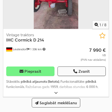
1
/
8
Vintage traktors
IHC Cormick
D 214
7 990 €
Leutesdorf
1 336 km
VB
(PVN nav atdalāms)
Pieprasīt
Zvanīt
Stāvoklis:
pilnībā atjaunots (lietots)
, Funkcionalitāte:
pilnībā
funkcionāls
, Ražošanas gads:
1959
, darbības stundas:
6 000 h
,
jauda:
10,3 kW (14,00 zs)
, dzinēju ražotājs:
D66
, pārnesuma veids:
mehānisks
, degvielas veids:
dīzeļdegviela
, maksimālais ātrums:
20
km/h
, pirmā reģistrācija:
Saglabāt meklēšanu
05/1959
, nākamā pārbaude (TÜV):
06/2028
, krāsa:
sarkans
, kopējais svars:
1 950 kg
, priekšējās riepas