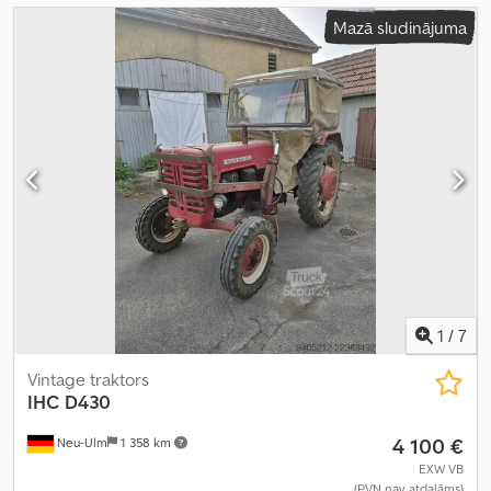
Mazā sludinājuma
1
/
7
Vintage traktors
IHC
D430
4 100 €
Neu-Ulm
1 358 km
EXW VB
(PVN nav atdalāms)