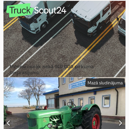
Mēnesī vairāk nekā 140 000 pirkuma
pieprasījumu
Mazā sludinājuma
Izvēlēties tirgotāja paketi