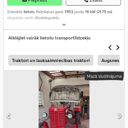
Stāvoklis:
lietots
, Ražošanas gads:
1953
, jauda:
16 kW (21,75 zs)
,
degvielas veids:
dīzeļdegviela
,
Atklājiet vairāk lietotu transportlīdzekļu
s
Traktori un lauksaimniecības traktori
Augsnes aps
Mazā sludinājuma