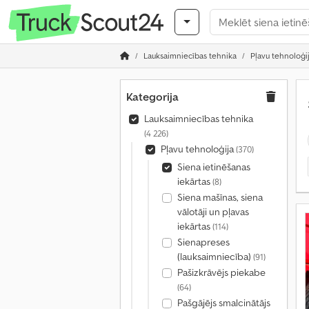
Lauksaimniecības tehnika
Pļavu tehnoloģi
Kategorija
Lauksaimniecības tehnika
(4 226)
Pļavu tehnoloģija
(370)
Siena ietinēšanas
iekārtas
(8)
Siena mašīnas, siena
vālotāji un pļavas
iekārtas
(114)
Sienapreses
(lauksaimniecība)
(91)
Pašizkrāvējs piekabe
(64)
Pašgājējs smalcinātājs