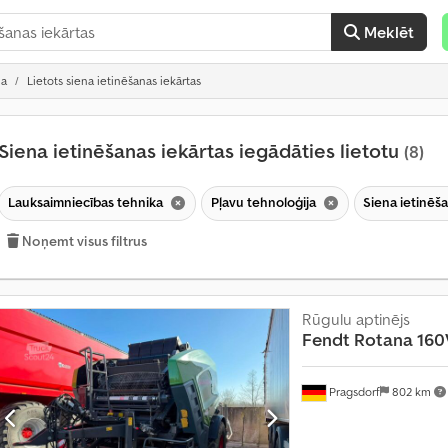
Meklēt
ja
Lietots siena ietinēšanas iekārtas
Siena ietinēšanas iekārtas iegādāties lietotu
(8)
Lauksaimniecības tehnika
Pļavu tehnoloģija
Siena ietinēš
Noņemt visus filtrus
Rūgulu aptinējs
Fendt
Rotana 160
Pragsdorf
802 km