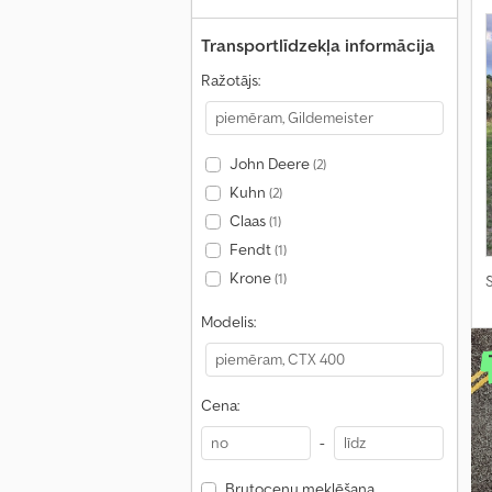
Transportlīdzekļa informācija
Ražotājs:
John Deere
(2)
Kuhn
(2)
Claas
(1)
Fendt
(1)
Krone
(1)
S
Modelis:
Cena:
-
Brutocenu meklēšana