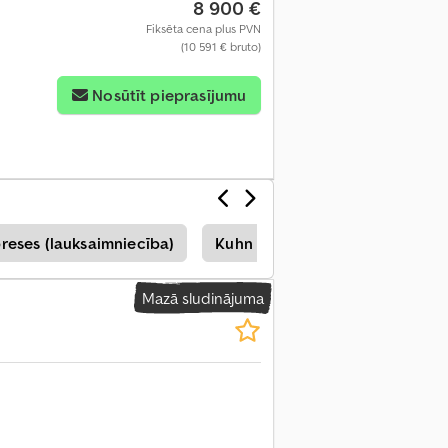
8 900 €
Fiksēta cena plus PVN
(10 591 € bruto)
Nosūtīt pieprasījumu
reses (lauksaimniecība)
Kuhn Rullītis
Kuhn Presse
Mazā sludinājuma