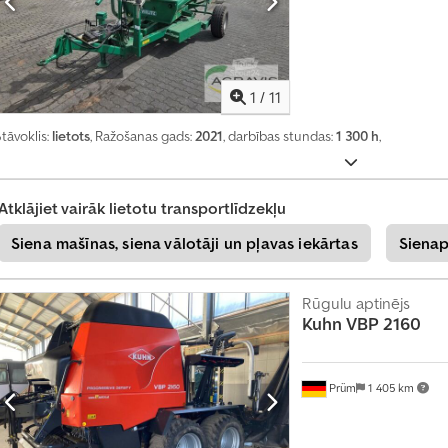
u
1
/
11
tāvoklis:
lietots
, Ražošanas gads:
2021
, darbības stundas:
1 300 h
,
Atklājiet vairāk lietotu transportlīdzekļu
Siena mašīnas, siena vālotāji un pļavas iekārtas
Sienap
Rūgulu aptinējs
Kuhn
VBP 2160
Prüm
1 405 km