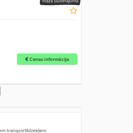
Mazā sludinājuma
irāk attēlu
Cenas informācija
iem transportlīdzekļiem.