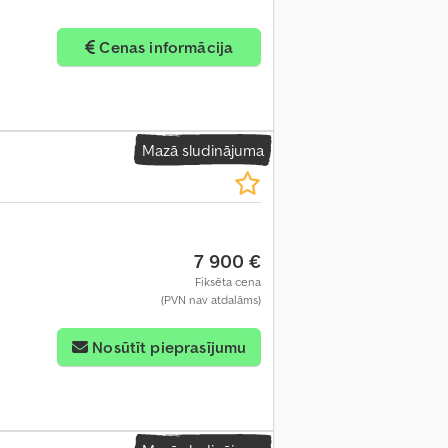
Cenas informācija
Mazā sludinājuma
7 900 €
Fiksēta cena
(PVN nav atdalāms)
Nosūtīt pieprasījumu