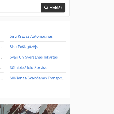
Meklēt
Sisu Kravas Automašīnas
i Sūkšanas/Skalošanas Transportlīdzeklis
Sisu Pašizgāzējs
ti Virsbūves / Brezenta Nomaiņa
Svari Un Svēršanas Iekārtas
ašīna / Siena Pagriezējs / Pļavu Aprīkojums
Sētnieks/ Ielu Serviss
Fortschritt Siena Mašīna / Siena Pagriezējs / Pļavu Aprīkojums
Sūkšanas/Skalošanas Transportlīdzeklis
Krone Siena Mašīna / Siena Pagriezējs / Pļavu Aprīkojums
Transporta Tehnoloģija Lauksaimniecībai
Mercedes-Benz Sūkšanas/Skalošanas Transportlīdzeklis
Virsbūves / Brezenta Nomaiņa
Piekare / Virsbūves Daļa / Celtnis