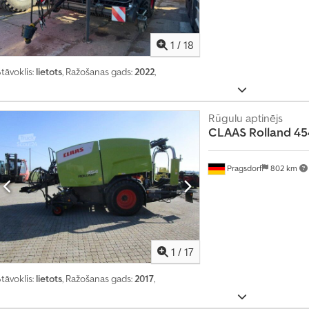
1
/
18
tāvoklis:
lietots
, Ražošanas gads:
2022
,
Rūgulu aptinējs
CLAAS
Rolland 45
Pragsdorf
802 km
T
r
a
1
/
17
n
s
tāvoklis:
lietots
, Ražošanas gads:
2017
,
p
o