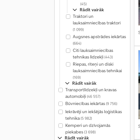
(45)
Rādīt vairāk
Traktori un
lauksaimniecības traktori
(1 099)
S
Augsnes apstrādes iekārtas
(664)
Citi lauksaimniecības
tehnikas līdzekļi
(443)
Riepas, riteņi un diski
lauksaimniecības tehnikai
(169)
Rādīt vairāk
Transportlīdzekļi un kravas
automobiļi
(46 557)
Būvniecības iekārtas
(9 756)
Iekrāvēji un iekšējās loģistikas
tehnika
(5 982)
Kemperi un dzīvojamās
S
piekabes
(3 698)
Rādīt vairāk