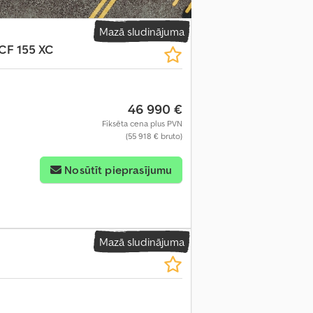
Mazā sludinājuma
CF 155 XC
46 990 €
Fiksēta cena plus PVN
(55 918 € bruto)
Nosūtīt pieprasījumu
Mazā sludinājuma