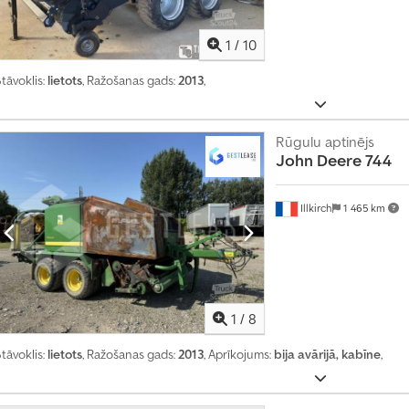
1
/
10
tāvoklis:
lietots
, Ražošanas gads:
2013
,
Rūgulu aptinējs
John Deere
744
Illkirch
1 465 km
1
/
8
M
tāvoklis:
lietots
, Ražošanas gads:
2013
, Aprīkojums:
bija avārijā, kabīne
,
ē
n
e