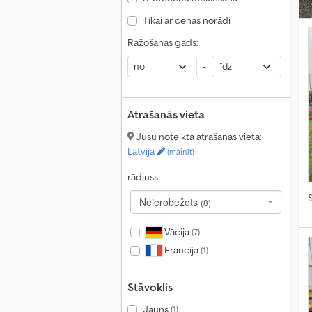
Tikai ar cenas norādi
Ražošanas gads:
-
Atrašanās vieta
Jūsu noteiktā atrašanās vieta:
Latvija
(mainīt)
rādiuss:
S
Neierobežots
(8)
Vācija
(7)
Francija
(1)
Stāvoklis
Jauns
(1)