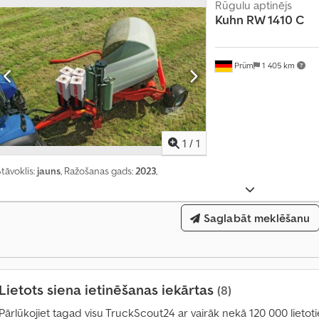
Rūgulu aptinējs
s
Kuhn
RW 1410 C
ī
v
a
Prüm
1 405 km
i
r
ā
Pieprasīt va
k
n
1
/
1
e
k
tāvoklis:
jauns
, Ražošanas gads:
2023
,
ā
1
4
Saglabāt meklēšanu
0
0
0
0
Lietots siena ietinēšanas iekārtas
(8)
p
i
Pārlūkojiet tagad visu TruckScout24 ar vairāk nekā 120 000 lietot