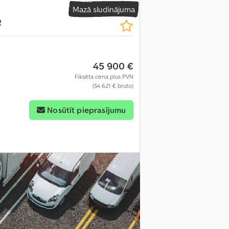
Mazā sludinājuma
R
45 900 €
Fiksēta cena plus PVN
(54 621 € bruto)
Nosūtīt pieprasījumu