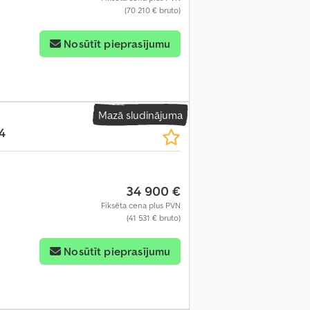
(70 210 € bruto)
Nosūtīt pieprasījumu
Mazā sludinājuma
4
34 900 €
Fiksēta cena plus PVN
(41 531 € bruto)
Nosūtīt pieprasījumu