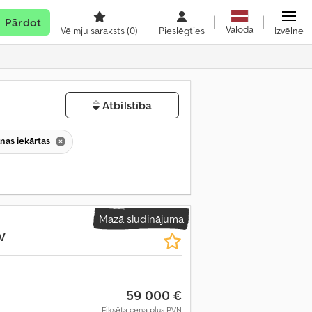
Pārdot
Valoda
Vēlmju saraksts
(0)
Pieslēgties
Izvēlne
Atbilstība
anas iekārtas
Mazā sludinājuma
V
59 000 €
Fiksēta cena plus PVN