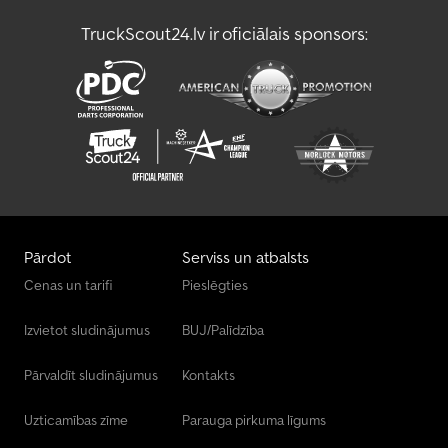
TruckScout24.lv ir oficiālais sponsors:
T@B Kempervani/Dzīvojamās Piekabes
Virsbūves / Brezenta Nomaiņa
Pārdot
Serviss un atbalsts
Cenas un tarifi
Pieslēgties
Izvietot sludinājumus
BUJ/Palīdzība
Pārvaldīt sludinājumus
Kontakts
Uzticamības zīme
Parauga pirkuma līgums