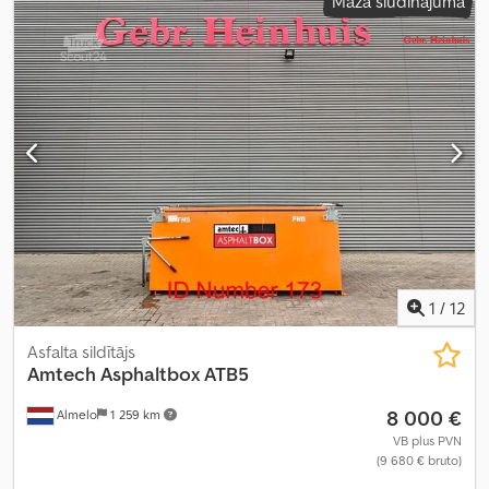
Mazā sludinājuma
1
/
12
Asfalta sildītājs
Amtech
Asphaltbox ATB5
8 000 €
Almelo
1 259 km
VB plus PVN
(9 680 € bruto)