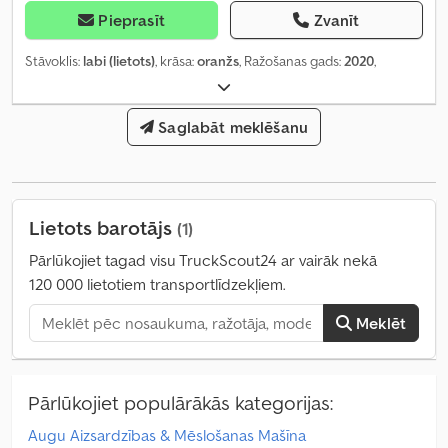
Pieprasīt
Zvanīt
Stāvoklis:
labi (lietots)
, krāsa:
oranžs
, Ražošanas gads:
2020
,
Saglabāt meklēšanu
Lietots barotājs
(1)
Pārlūkojiet tagad visu TruckScout24 ar vairāk nekā
120 000 lietotiem transportlīdzekļiem.
Meklēt
Pārlūkojiet populārākās kategorijas:
Augu Aizsardzības & Mēslošanas Mašīna