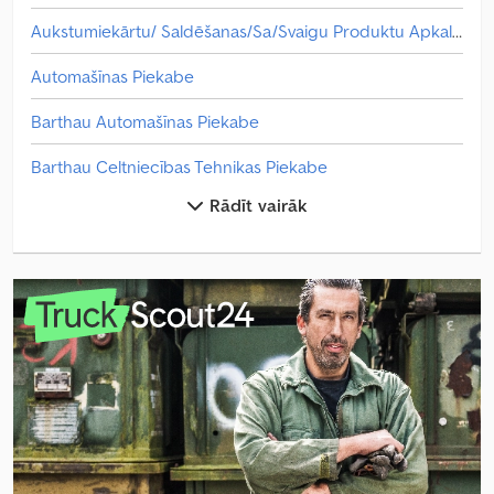
Aukstumiekārtu/ Saldēšanas/Sa/Svaigu Produktu Apkalpošana
Automašīnas Piekabe
Barthau Automašīnas Piekabe
Barthau Celtniecības Tehnikas Piekabe
Rādīt vairāk
Barthau Eh Piekabes
Barthau Et Piekabes
Barthau Sp Piekabes
Barības Tehnoloģija
Betona Maisītājs
Citi Atdzesēta Tvertne
Citi Aukstumiekārtu/ Saldēšanas/Sa/Svaigu Produktu Apkalpošana