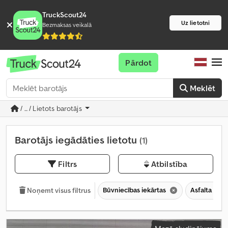
TruckScout24
Uz lietotni
Bezmaksas veikalā
Pārdot
Meklēt
/ ... / Lietots barotājs
Barotājs iegādāties lietotu
(1)
Filtrs
Atbilstība
Būvniecības iekārtas
Asfalta teh
Noņemt visus filtrus