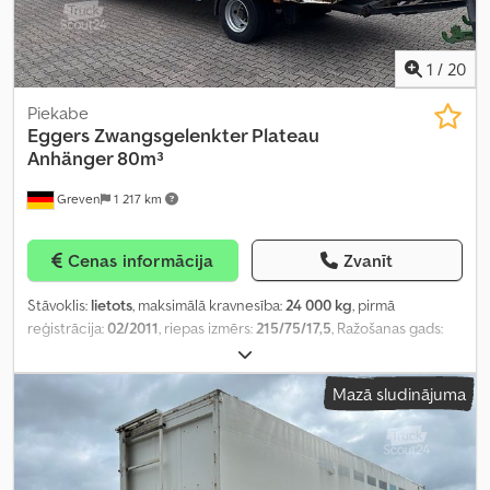
1
/
20
Piekabe
Eggers
Zwangsgelenkter Plateau
Anhänger 80m³
Greven
1 217 km
Cenas informācija
Zvanīt
Stāvoklis:
lietots
, maksimālā kravnesība:
24 000 kg
, pirmā
reģistrācija:
02/2011
, riepas izmērs:
215/75/17,5
, Ražošanas gads:
2011
,
Mazā sludinājuma