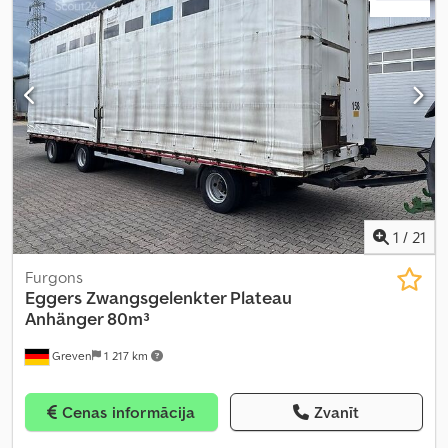
1
/
21
Furgons
Eggers
Zwangsgelenkter Plateau
Anhänger 80m³
Greven
1 217 km
Cenas informācija
Zvanīt