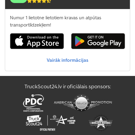
Scheuerle Citi
Numur 1 lietotne lietotiem kravas un atpūtas
Tatra Citi
transportlīdzekļiem!
Vezeko Citi
Viberti Citi
Vairāk informācijas
Weber Citi
Woermann Citi
TruckScout24.lv ir oficiālais sponsors:
Zettelmeyer Citi
Zorzi Citi