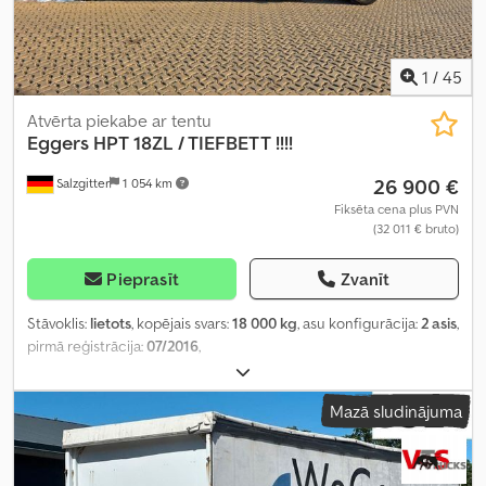
1
/
45
Atvērta piekabe ar tentu
Eggers
HPT 18ZL / TIEFBETT !!!!
26 900 €
Salzgitter
1 054 km
Fiksēta cena plus PVN
(32 011 € bruto)
Pieprasīt
Zvanīt
Stāvoklis:
lietots
, kopējais svars:
18 000 kg
, asu konfigurācija:
2 asis
,
pirmā reģistrācija:
07/2016
,
Mazā sludinājuma