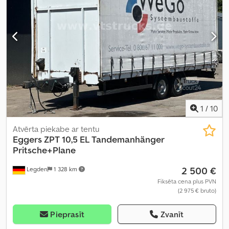
1
/
10
Atvērta piekabe ar tentu
Eggers
ZPT 10,5 EL Tandemanhänger
Pritsche+Plane
2 500 €
Legden
1 328 km
Fiksēta cena plus PVN
(2 975 € bruto)
Pieprasīt
Zvanīt