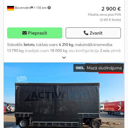
2 900 €
Bovenden
1 118 km
Fiksēta cena plus PVN
(3 451 € bruto)
Pieprasīt
Zvanīt
Stāvoklis:
lietots
, tukšais svars:
4 210 kg
, maksimālā kravnesība:
13 790 kg
, kopējais svars:
18 000 kg
, asu konfigurācija:
2 asis
, pirmā
reģistrācija:
05/1993
, kopējais garums:
2 500 mm
, kopējais
platums:
1 300 mm
, piekares sistēma:
gaiss
, riepas izmērs:
Mazā sludinājuma
265/70R19.5
, krāsa:
sarkans
, nobraukums:
1 001 km
, pārnesuma
veids:
cits
, vadītāja kabīne:
cits
, Aprīkojums:
ABS
,