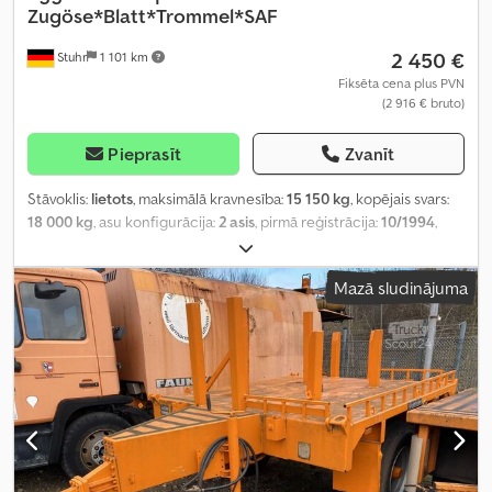
Zugöse*Blatt*Trommel*SAF
2 450 €
Stuhr
1 101 km
Fiksēta cena plus PVN
(2 916 € bruto)
Pieprasīt
Zvanīt
Stāvoklis:
lietots
, maksimālā kravnesība:
15 150 kg
, kopējais svars:
18 000 kg
, asu konfigurācija:
2 asis
, pirmā reģistrācija:
10/1994
,
Mazā sludinājuma