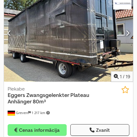
1
/
19
Piekabe
Eggers
Zwangsgelenkter Plateau
Anhänger 80m³
Greven
1 217 km
Cenas informācija
Zvanīt