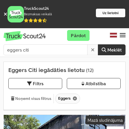
TruckScout24
Uz lietotni
Bezmaksas veikalā
Pārdot
Meklēt
Eggers Citi iegādāties lietotu
(12)
Filtrs
Atbilstība
Eggers
Noņemt visus filtrus
Mazā sludinājuma