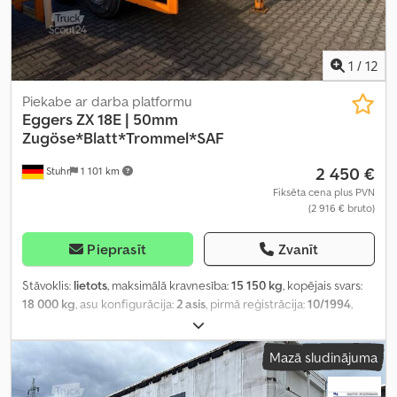
1
/
12
Piekabe ar darba platformu
Eggers
ZX 18E | 50mm
Zugöse*Blatt*Trommel*SAF
2 450 €
Stuhr
1 101 km
Fiksēta cena plus PVN
(2 916 € bruto)
Pieprasīt
Zvanīt
Stāvoklis:
lietots
, maksimālā kravnesība:
15 150 kg
, kopējais svars:
18 000 kg
, asu konfigurācija:
2 asis
, pirmā reģistrācija:
10/1994
,
Mazā sludinājuma