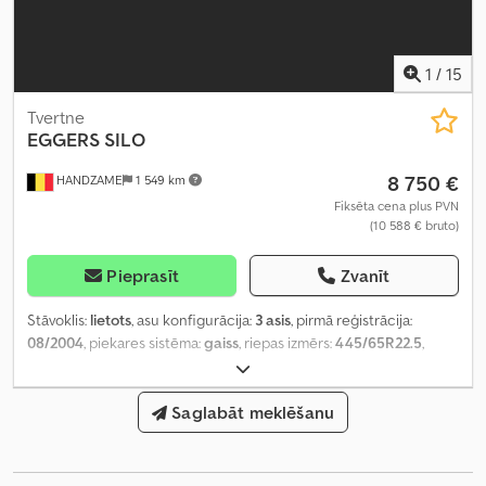
1
/
15
Tvertne
EGGERS
SILO
8 750 €
HANDZAME
1 549 km
Fiksēta cena plus PVN
(10 588 € bruto)
Pieprasīt
Zvanīt
Stāvoklis:
lietots
, asu konfigurācija:
3 asis
, pirmā reģistrācija:
08/2004
, piekares sistēma:
gaiss
, riepas izmērs:
445/65R22.5
,
riteņu bāze:
1 280 mm
, Ražošanas gads:
2004
,
Saglabāt meklēšanu