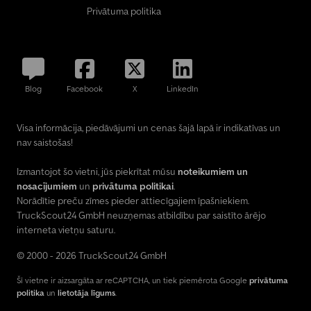
Privātuma politika
Blog
Facebook
X
LinkedIn
Visa informācija, piedāvājumi un cenas šajā lapā ir indikatīvas un
nav saistošas!
Izmantojot šo vietni, jūs piekrītat mūsu
noteikumiem un
nosacījumiem
un
privātuma politikai
.
Norādītie preču zīmes pieder attiecīgajiem īpašniekiem.
TruckScout24 GmbH neuzņemas atbildību par saistīto ārējo
interneta vietņu saturu.
© 2000 - 2026 TruckScout24 GmbH
Šī vietne ir aizsargāta ar reCAPTCHA, un tiek piemērota Google
privātuma
politika
un
lietotāja līgums
.