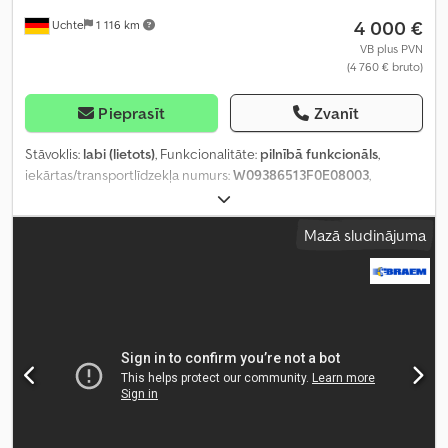
4 000 €
Uchte
1 116 km
VB plus PVN
(4 760 € bruto)
Pieprasīt
Zvanīt
Stāvoklis:
labi (lietots)
, Funkcionalitāte:
pilnībā funkcionāls
,
iekārtas/transportlīdzekļa numurs:
W09386513F0E08003
,
Ražošanas gads:
2015
, darbības stundas:
1 234 h
, asu skaits:
1
,
Aprīkojums:
ABS
,
Mazā sludinājuma