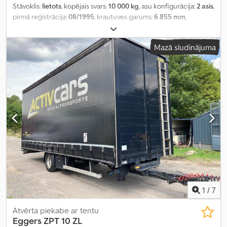
Stāvoklis:
lietots
, kopējais svars:
10 000 kg
, asu konfigurācija:
2 asis
,
pirmā reģistrācija:
08/1995
, krautuves garums:
6 855 mm
,
iekraušanas vietas platums:
2 474 mm
, iekraušanas telpas
augstums:
2 829 mm
,
Mazā sludinājuma
1
/
7
Atvērta piekabe ar tentu
Eggers
ZPT 10 ZL