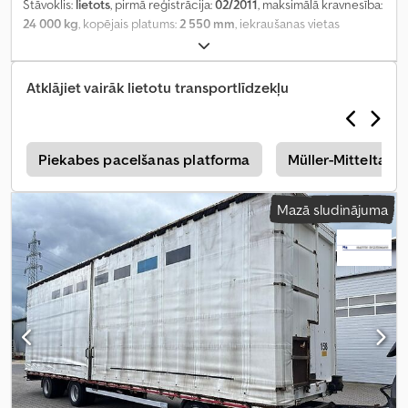
Stāvoklis:
lietots
, pirmā reģistrācija:
02/2011
, maksimālā kravnesība:
24 000 kg
, kopējais platums:
2 550 mm
, iekraušanas vietas
platums:
2 492 mm
, iekraušanas telpas augstums:
3 106 mm
,
Ražošanas gads:
2011
, Aprīkojums:
ABS
,
Atklājiet vairāk lietotu transportlīdzekļu
a
Piekabes pacelšanas platforma
Müller-Mitteltal P
Mazā sludinājuma