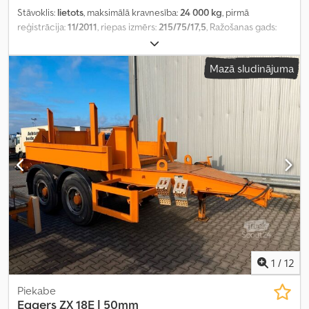
Stāvoklis:
lietots
, maksimālā kravnesība:
24 000 kg
, pirmā
reģistrācija:
11/2011
, riepas izmērs:
215/75/17,5
, Ražošanas gads:
2011
,
Mazā sludinājuma
1
/
12
Piekabe
Eggers
ZX 18E | 50mm