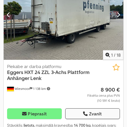
1
/
18
Piekabe ar darba platformu
Eggers
HXT 24 ZZL 3-Achs Plattform
Anhänger Lenk
8 900 €
Wiesmoor
1 138 km
Fiksēta cena plus PVN
(10 591 € bruto)
Pieprasīt
Zvanīt
Stāvoklis:
lietots
, maksimālā kravnesība:
14 700 kg
, kopējais svars: