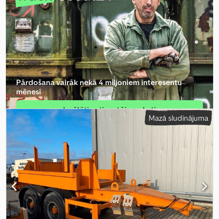
Pārdošana vairāk nekā 4 miljoniem interesentu
mēnesī
Izvēlēties tirgotāja paketi
Mazā sludinājuma
Izveidot atsevišķu sludinājumu