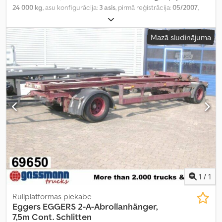
24 000 kg
, asu konfigurācija:
3 asis
, pirmā reģistrācija:
05/2007
,
nākamā pārbaude (TÜV):
11/2026
, krautuves garums:
10 350 mm
,
iekraušanas vietas platums:
2 400 mm
, iekraušanas telpas
Mazā sludinājuma
augstums:
850 mm
, kopējais platums:
2 550 mm
,
1
/
1
Rullplatformas piekabe
Eggers
EGGERS 2-A-Abrollanhänger,
7,5m Cont. Schlitten