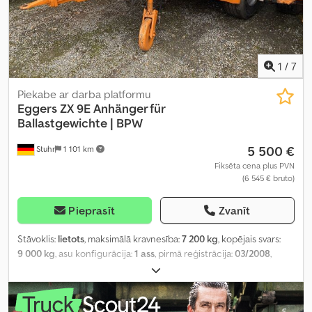
1
/
7
Piekabe ar darba platformu
Eggers
ZX 9E Anhänger für
Ballastgewichte | BPW
5 500 €
Stuhr
1 101 km
Fiksēta cena plus PVN
(6 545 € bruto)
Pieprasīt
Zvanīt
Stāvoklis:
lietots
, maksimālā kravnesība:
7 200 kg
, kopējais svars:
9 000 kg
, asu konfigurācija:
1 ass
, pirmā reģistrācija:
03/2008
,