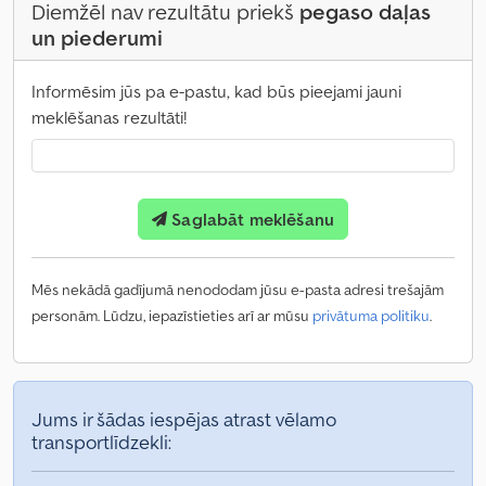
Diemžēl nav rezultātu priekš
pegaso daļas
un piederumi
Informēsim jūs pa e-pastu, kad būs pieejami jauni
meklēšanas rezultāti!
Saglabāt meklēšanu
Mēs nekādā gadījumā nenododam jūsu e-pasta adresi trešajām
personām. Lūdzu, iepazīstieties arī ar mūsu
privātuma politiku
.
Jums ir šādas iespējas atrast vēlamo
transportlīdzekli: