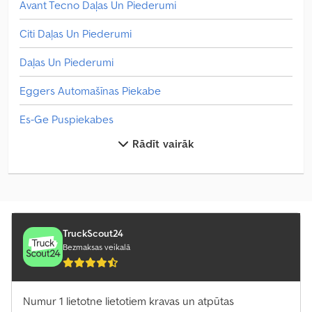
Avant Tecno Daļas Un Piederumi
Citi Daļas Un Piederumi
Daļas Un Piederumi
Eggers Automašīnas Piekabe
Es-Ge Puspiekabes
Rādīt vairāk
Floor Daļas Un Piederumi
Kaiser S Puspiekabes
Magni Daļas Un Piederumi
Man Daļas Un Piederumi
TruckScout24
Bezmaksas veikalā
Mercedes-Benz Daļas Un Piederumi
Mercedes-Benz Piekare / Virsbūves Daļa / Celtnis
Numur 1 lietotne lietotiem kravas un atpūtas