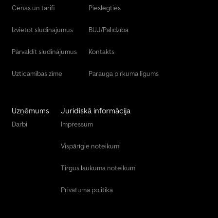
Scania Daļas Un Piederumi
Cenas un tarifi
Pieslēgties
Vögele Daļas Un Piederumi
Izvietot sludinājumus
BUJ/Palīdzība
Wacker Daļas Un Piederumi
Pārvaldīt sludinājumus
Kontakts
Uzticamības zīme
Parauga pirkuma līgums
Uzņēmums
Juridiskā informācija
Darbi
Impressum
Vispārīgie noteikumi
Tirgus laukuma noteikumi
Privātuma politika