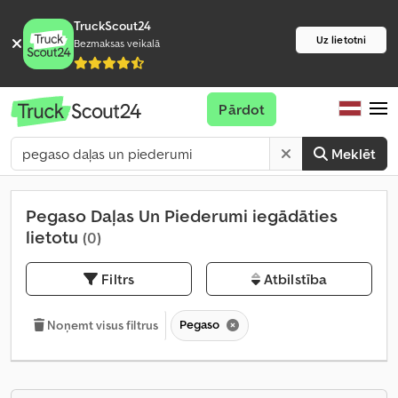
TruckScout24
Uz lietotni
Bezmaksas veikalā
Pārdot
Meklēt
Pegaso Daļas Un Piederumi iegādāties
lietotu
(0)
Filtrs
Atbilstība
Pegaso
Noņemt visus filtrus