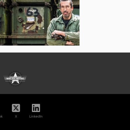
ok
X
LinkedIn