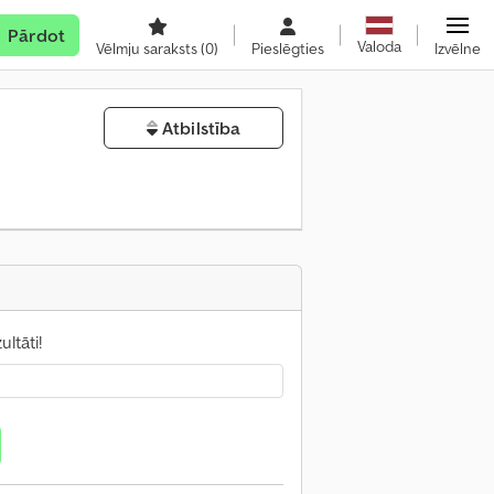
Pārdot
Valoda
Vēlmju saraksts
(0)
Pieslēgties
Izvēlne
Atbilstība
ltāti!