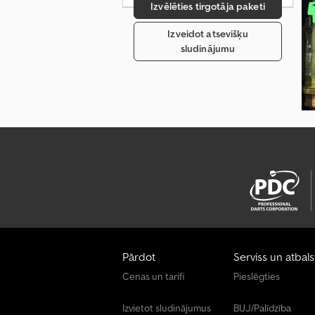
Izvēlēties tirgotāja paketi
Izveidot atsevišķu
sludinājumu
Pārdot
Serviss un atbals
Cenas un tarifi
Pieslēgties
Izvietot sludinājumus
BUJ/Palīdzība