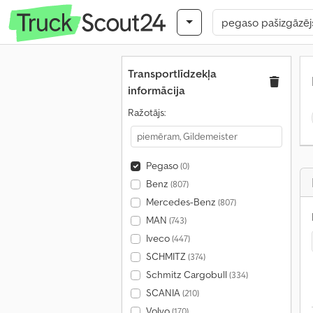
Transportlīdzekļa
informācija
Ražotājs:
Pegaso
(0)
Benz
(807)
Mercedes-Benz
(807)
MAN
(743)
Iveco
(447)
SCHMITZ
(374)
Schmitz Cargobull
(334)
SCANIA
(210)
Volvo
(170)