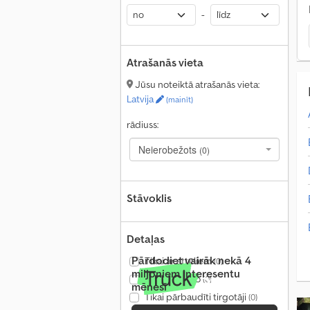
-
Atrašanās vieta
Jūsu noteiktā atrašanās vieta:
Latvija
(mainīt)
rādiuss:
Neierobežots
(0)
Stāvoklis
Detaļas
Pārdodiet vairāk nekā 4
Tikai ar attēliem
(0)
miljoniem interesentu
Tikai ar video
(0)
mēnesī
Tikai pārbaudīti tirgotāji
(0)