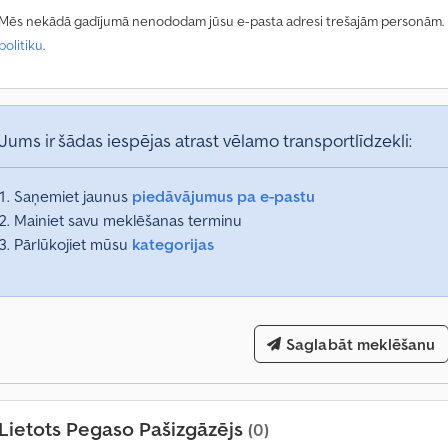
e
Mēs nekādā gadījumā nenododam jūsu e-pasta adresi trešajām personām. Lū
s
politiku
.
ī
v
a
i
Jums ir šādas iespējas atrast vēlamo transportlīdzekli:
r
ā
k
Saņemiet jaunus
piedāvājumus pa e-pastu
n
Mainiet savu meklēšanas terminu
e
Pārlūkojiet mūsu
kategorijas
k
ā
1
4
0
Saglabāt meklēšanu
0
0
0
Lietots Pegaso Pašizgāzējs
(0)
p