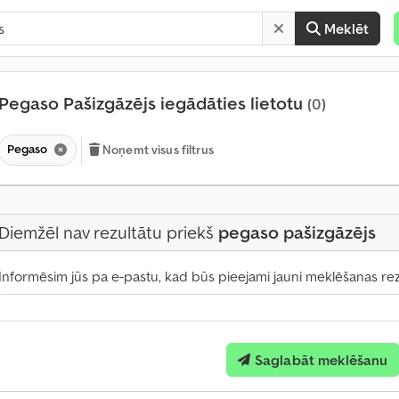
Meklēt
Pegaso Pašizgāzējs iegādāties lietotu
(0)
Pegaso
Noņemt visus filtrus
Diemžēl nav rezultātu priekš
pegaso pašizgāzējs
Informēsim jūs pa e-pastu, kad būs pieejami jauni meklēšanas rezu
M
Saglabāt meklēšanu
ē
n