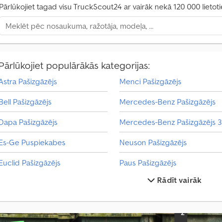
i
Pārlūkojiet tagad visu TruckScout24 ar vairāk nekā 120 000 lietot
r
k
u
m
a
Pārlūkojiet populārākās kategorijas:
p
i
Astra Pašizgāzējs
Menci Pašizgāzējs
e
p
Bell Pašizgāzējs
Mercedes-Benz Pašizgāzējs
r
a
Dapa Pašizgāzējs
s
ī
Es-Ge Puspiekabes
Neuson Pašizgāzējs
j
u
Euclid Pašizgāzējs
Paus Pašizgāzējs
m
Rādīt vairāk
u
Hydrema Pašizgāzējs
Pašizgāzējs
I
Kaiser Pašizgāzējs
Pašizgāzējs 3 Puses
z