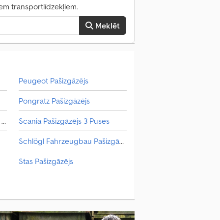
iem transportlīdzekļiem.
Meklēt
Peugeot Pašizgāzējs
Pongratz Pašizgāzējs
Mercedes-Benz Pašizgāzējs 3 Puses
Scania Pašizgāzējs 3 Puses
Schlögl Fahrzeugbau Pašizgāzējs 3 Puses
Stas Pašizgāzējs
Tatra Pašizgāzējs
Thwaites Pašizgāzējs