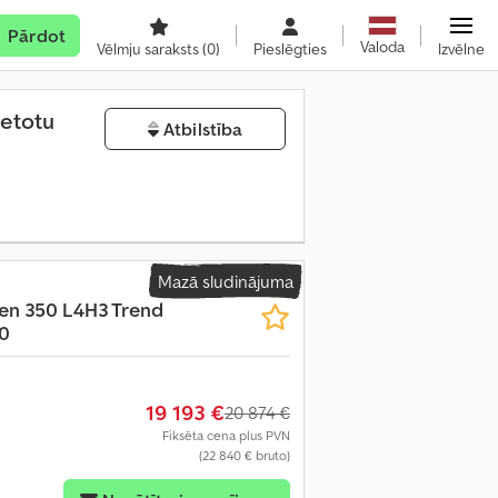
Pārdot
Valoda
Vēlmju saraksts
(0)
Pieslēgties
Izvēlne
ietotu
Atbilstība
Mazā sludinājuma
ten 350 L4H3 Trend
0
19 193 €
20 874 €
Fiksēta cena plus PVN
(22 840 € bruto)