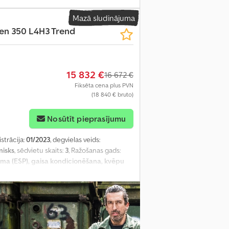
Mazā sludinājuma
ten 350 L4H3 Trend
15 832 €
16 672 €
Fiksēta cena plus PVN
(18 840 € bruto)
Nosūtīt pieprasījumu
istrācija:
01/2023
, degvielas veids:
isks
, sēdvietu skaits:
3
, Ražošanas gads:
amma (ESP), gaisa kondicionēšana, kvēpu