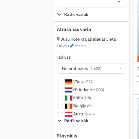
Rādīt vairāk
Atrašanās vieta
Jūsu noteiktā atrašanās vieta:
Latvija
(mainīt)
rādiuss:
Neierobežots
(1 422)
S
Vācija
(924)
Nīderlande
(203)
Itālija
(118)
Beļģija
(58)
Austrija
(48)
Rādīt vairāk
Stāvoklis