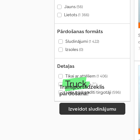
Jauns
(56)
Lietots
(1 366)
Pārdošanas formāts
S
Sludinājumi
(1 422)
Izsoles
(0)
Detaļas
Tikai ar attēliem
(1 406)
Tikai ar video
(72)
Transportlīdzeklis
Tikai pārbaudīti tirgotāji
pārdošanā?
(596)
Izveidot sludinājumu