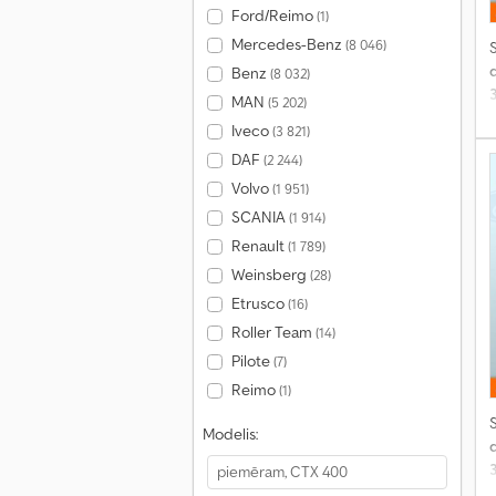
Ford/Reimo
(1)
Mercedes-Benz
(8 046)
S
Benz
(8 032)
MAN
(5 202)
Iveco
(3 821)
DAF
(2 244)
Volvo
(1 951)
SCANIA
(1 914)
Renault
(1 789)
Weinsberg
(28)
Etrusco
(16)
Roller Team
(14)
Pilote
(7)
Reimo
(1)
S
Modelis: