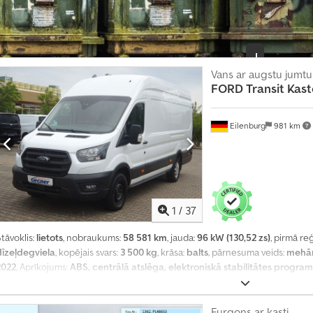
ā
?
I
z
Vans ar augstu jumtu
FORD
Transit Kas
v
e
i
Eilenburg
981 km
d
o
t
s
l
1
/
37
u
tāvoklis:
lietots
, nobraukums:
58 581 km
, jauda:
96 kW (130,52 zs)
, pirmā reģ
d
dīzeļdegviela
, kopējais svars:
3 500 kg
, krāsa:
balts
, pārnesuma veids:
mehān
i
2022
, Aprīkojums:
ABS, centrālā atslēga, elektroniskā stabilitātes progr
n
iltrs
,
ā
j
Furgons ar kasti