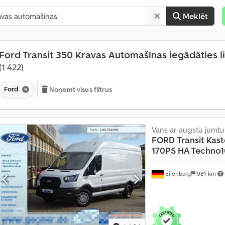
Meklēt
Ford Transit 350 Kravas Automašīnas iegādāties l
(1 422)
Ford
Noņemt visus filtrus
Vans ar augstu jumtu
FORD
Transit Kas
170PS HA Techno1
Eilenburg
981 km