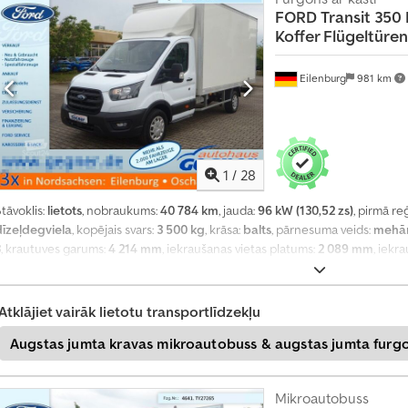
FORD
Transit 350
u
Koffer Flügeltüren
m
u
Eilenburg
981 km
1
/
28
tāvoklis:
lietots
, nobraukums:
40 784 km
, jauda:
96 kW (130,52 zs)
, pirmā re
dīzeļdegviela
, kopējais svars:
3 500 kg
, krāsa:
balts
, pārnesuma veids:
mehān
3
, krautuves garums:
4 214 mm
, iekraušanas vietas platums:
2 089 mm
, iekr
Ražošanas gads:
2022
, Aprīkojums:
ABS, centrālā atslēga, elektroniskā sta
kondicionēšana, kvēpu filtrs
,
Atklājiet vairāk lietotu transportlīdzekļu
Augstas jumta kravas mikroautobuss & augstas jumta furg
Mikroautobuss