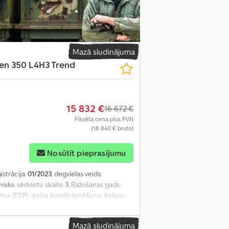
Mazā sludinājuma
ten 350 L4H3 Trend
15 832 €
16 672 €
Fiksēta cena plus PVN
(18 840 € bruto)
Nosūtīt pieprasījumu
istrācija:
01/2023
, degvielas veids:
isks
, sēdvietu skaits:
3
, Ražošanas gads:
amma (ESP), gaisa kondicionēšana, kvēpu
Mazā sludinājuma