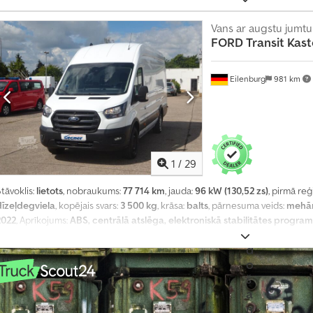
s
p
Vans ar augstu jumtu
o
FORD
Transit Kas
r
t
l
Eilenburg
981 km
ī
d
z
e
k
l
1
/
29
i
s
tāvoklis:
lietots
, nobraukums:
77 714 km
, jauda:
96 kW (130,52 zs)
, pirmā reģ
p
dīzeļdegviela
, kopējais svars:
3 500 kg
, krāsa:
balts
, pārnesuma veids:
mehān
ā
2022
, Aprīkojums:
ABS, centrālā atslēga, elektroniskā stabilitātes progr
r
iltrs
,
d
o
š
a
n