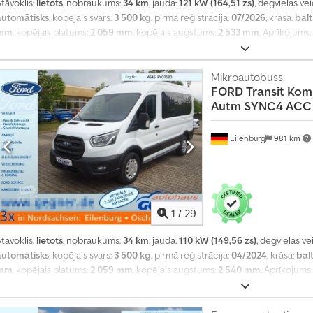
tāvoklis:
lietots
, nobraukums:
34 km
, jauda:
121 kW (164,51 zs)
, degvielas ve
automātisks
, kopējais svars:
3 500 kg
, pirmā reģistrācija:
07/2026
, krāsa:
balt
mm
, kopējais platums:
2 059 mm
, kopējais augstums:
2 533 mm
, Aprīkojums:
stabilitātes programma (ESP), gaisa kondicionēšana, kvēpu filtrs, navigā
Mikroautobuss
FORD
Transit Kom
Autm SYNC4 ACC
Eilenburg
981 km
1
/
29
tāvoklis:
lietots
, nobraukums:
34 km
, jauda:
110 kW (149,56 zs)
, degvielas ve
automātisks
, kopējais svars:
3 500 kg
, pirmā reģistrācija:
04/2024
, krāsa:
bal
mm
, kopējais platums:
2 059 mm
, kopējais augstums:
2 540 mm
, Aprīkojums
stabilitātes programma (ESP), gaisa kondicionēšana, kvēpu filtrs, navigā