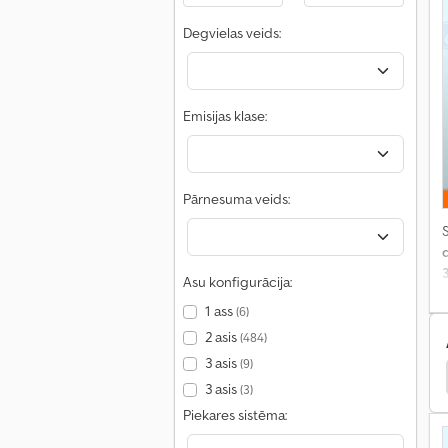
Degvielas veids:
Emisijas klase:
Pārnesuma veids:
S
Asu konfigurācija:
1 ass
(6)
2 asis
(484)
3 asis
(9)
Ford Tourneo Custom Vans
Ford Tourneo Custom
3 asis
(3)
Piekares sistēma: