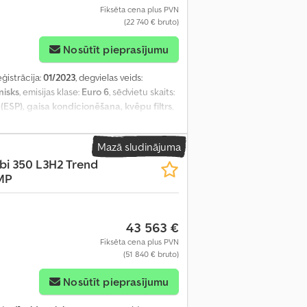
Fiksēta cena plus PVN
(22 740 € bruto)
Nosūtīt pieprasījumu
eģistrācija:
01/2023
, degvielas veids:
isks
, emisijas klase:
Euro 6
, sēdvietu skaits:
(ESP), gaisa kondicionēšana, kvēpu filtrs
,
Mazā sludinājuma
bi 350 L3H2 Trend
MP
43 563 €
Fiksēta cena plus PVN
(51 840 € bruto)
Nosūtīt pieprasījumu