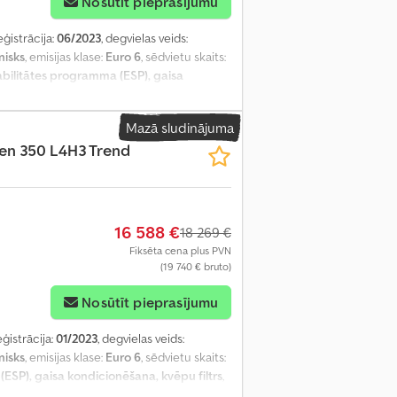
Nosūtīt pieprasījumu
eģistrācija:
06/2023
, degvielas veids:
isks
, emisijas klase:
Euro 6
, sēdvietu skaits:
tabilitātes programma (ESP), gaisa
Mazā sludinājuma
ten 350 L4H3 Trend
16 588 €
18 269 €
Fiksēta cena plus PVN
(19 740 € bruto)
Nosūtīt pieprasījumu
eģistrācija:
01/2023
, degvielas veids:
isks
, emisijas klase:
Euro 6
, sēdvietu skaits:
(ESP), gaisa kondicionēšana, kvēpu filtrs
,