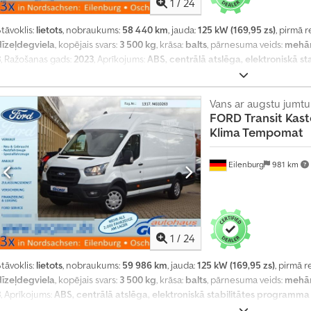
1
/
24
tāvoklis:
lietots
, nobraukums:
58 440 km
, jauda:
125 kW (169,95 zs)
, pirmā r
dīzeļdegviela
, kopējais svars:
3 500 kg
, krāsa:
balts
, pārnesuma veids:
mehān
3
, Ražošanas gads:
2023
, Aprīkojums:
ABS, centrālā atslēga, elektroniskā s
kondicionēšana, kvēpu filtrs
,
Vans ar augstu jumtu
FORD
Transit Kas
Klima Tempomat
Eilenburg
981 km
1
/
24
T
tāvoklis:
lietots
, nobraukums:
59 986 km
, jauda:
125 kW (169,95 zs)
, pirmā r
r
dīzeļdegviela
, kopējais svars:
3 500 kg
, krāsa:
balts
, pārnesuma veids:
mehān
a
3
, Aprīkojums:
ABS, centrālā atslēga, elektroniskā stabilitātes programma 
n