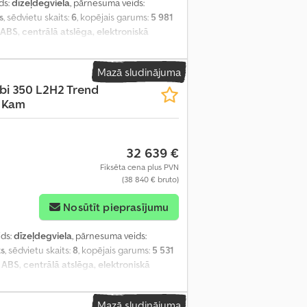
ids:
dīzeļdegviela
, pārnesuma veids:
s
, sēdvietu skaits:
6
, kopējais garums:
5 981
ABS, centrālā atslēga, elektroniskā
cijas sistēma
,
Mazā sludinājuma
bi 350 L2H2 Trend
 Kam
32 639 €
Fiksēta cena plus PVN
(38 840 € bruto)
Nosūtīt pieprasījumu
ids:
dīzeļdegviela
, pārnesuma veids:
ts
, sēdvietu skaits:
8
, kopējais garums:
5 531
:
ABS, centrālā atslēga, elektroniskā
cijas sistēma
,
Mazā sludinājuma