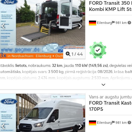
FORD
Transit 350
Kombi KMP Lift S
Eilenburg
981 km
1
/
44
tāvoklis:
lietots
, nobraukums:
32 km
, jauda:
110 kW (149,56 zs)
, degvielas ve
automātisks
, kopējais svars:
3 500 kg
, pirmā reģistrācija:
08/2026
, krāsa:
bal
mm
, kopējais platums:
2 474 mm
, kopējais augstums:
2 533 mm
, Aprīkojums:
stabilitātes programma (ESP), gaisa kondicionēšana, kvēpu filtrs, navigācij
Vans ar augstu jumtu
FORD
Transit Kas
170PS
Eilenburg
981 km