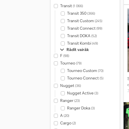
Transit
(1 066)
Transit 350
(366)
Transit Custom
(245)
Transit Connect
(99)
Transit DOKA
(52)
Transit Kombi
(49)
Rādīt vairāk
F
(98)
Tourneo
(79)
Tourneo Custom
(70)
Tourneo Connect
(5)
S
Nugget
(36)
Nugget Active
(3)
f
Ranger
(23)
Ranger Doka
(3)
A
(20)
Cargo
(2)