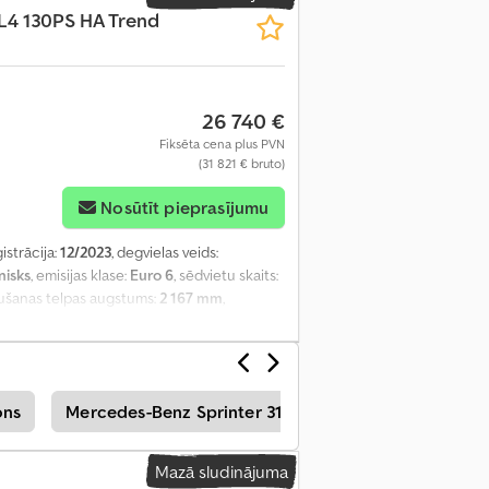
 L4 130PS HA Trend
26 740 €
Fiksēta cena plus PVN
(31 821 € bruto)
Nosūtīt pieprasījumu
ģistrācija:
12/2023
, degvielas veids:
isks
, emisijas klase:
Euro 6
, sēdvietu skaits:
aušanas telpas augstums:
2 167 mm
,
bilitātes programma (ESP), gaisa
ons
Mercedes-Benz Sprinter 316 Kravas Automašīnas
Mazā sludinājuma