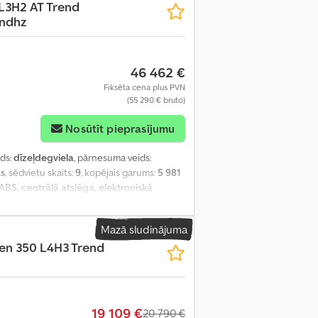
 L3H2 AT Trend
tndhz
46 462 €
Fiksēta cena plus PVN
(55 290 € bruto)
Nosūtīt pieprasījumu
ids:
dīzeļdegviela
, pārnesuma veids:
ts
, sēdvietu skaits:
9
, kopējais garums:
5 981
ABS, centrālā atslēga, elektroniskā
as sistēma, stāvvietas sildītājs
,
Mazā sludinājuma
ten 350 L4H3 Trend
19 109 €
20 790 €