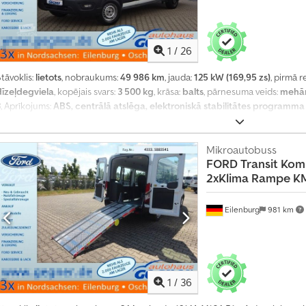
1
/
26
tāvoklis:
lietots
, nobraukums:
49 986 km
, jauda:
125 kW (169,95 zs)
, pirmā r
dīzeļdegviela
, kopējais svars:
3 500 kg
, krāsa:
balts
, pārnesuma veids:
mehān
3
, Aprīkojums:
ABS, centrālā atslēga, elektroniskā stabilitātes programma 
Mikroautobuss
FORD
Transit Kom
2xKlima Rampe K
Eilenburg
981 km
1
/
36