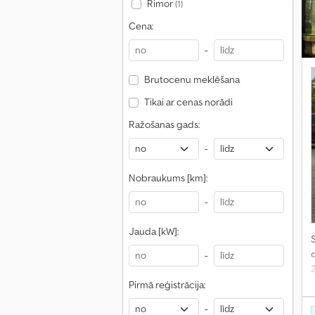
Rimor
(1)
Cena:
-
Brutocenu meklēšana
Tikai ar cenas norādi
Ražošanas gads:
-
Nobraukums [km]:
-
Jauda [kW]:
S
-
f
Pirmā reģistrācija:
-