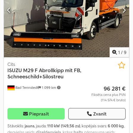
spogulis, elektroniskā stabilitātes programma (ESP), gaisa
kondicionēšana, gaisa spilvens, joslas informēšanas asistents,
kruīza kontrole, kvēpu filtrs, miglas lukturi, papildu priekšējie
lukturi, riepu spiediena uzraudzība, stūres pastiprinātājs, vilces
kontroles sistēma
,
1
/
9
Cits
ISUZU
M29 F Abrollkipp mit FB,
Schneeschild+Silostreu
96 281 €
Bad Tennstedt
1 099 km
Fiksēta cena plus PVN
(114 574 € bruto)
Pieprasīt
Zvanīt
Stāvoklis:
jauns
, jauda:
110 kW (149,56 zs)
, kopējais svars:
6 000 kg
,
degvielas veids:
dīzeļdegviela
, krāsa:
balts
, pārnesuma veids: