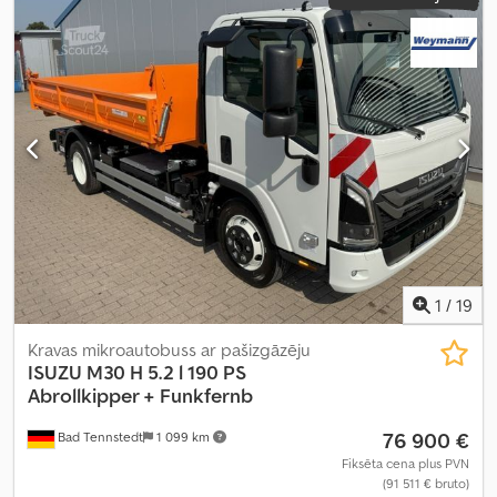
1
/
19
Kravas mikroautobuss ar pašizgāzēju
ISUZU
M30 H 5.2 l 190 PS
Abrollkipper + Funkfernb
76 900 €
Bad Tennstedt
1 099 km
Fiksēta cena plus PVN
(91 511 € bruto)