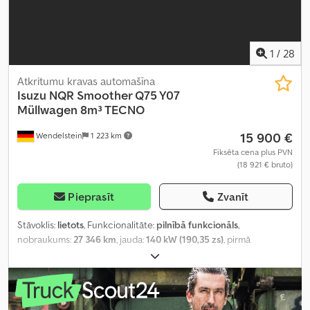
1
/
28
Atkritumu kravas automašīna
Isuzu
NQR Smoother Q75 Y07
Müllwagen 8m³ TECNO
15 900 €
Wendelstein
1 223 km
Fiksēta cena plus PVN
(18 921 € bruto)
Pieprasīt
Zvanīt
Stāvoklis:
lietots
, Funkcionalitāte:
pilnībā funkcionāls
,
nobraukums:
27 346 km
, jauda:
140 kW (190,35 zs)
, pirmā
reģistrācija:
03/2008
, degvielas veids:
dīzeļdegviela
, tukšais svars:
4 540 kg
, kopējais svars:
7 500 kg
, asu konfigurācija:
4x2
, degviela:
dīzeļdegviela
, vadītāja kabīne:
dienas kabīne
, pārnesuma veids:
automātisks
, piekares sistēma:
tērauds
, iekraušanas telpas