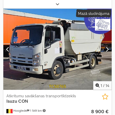
automātisks
, kopējais platums:
1 880 mm
, sēdvietu skaits:
3
,
Aprīkojums:
ABS, centrālā atslēga, elektroniskā stabilitātes
Mazā sludinājuma
programma (ESP), gaisa kondicionēšana
,
1
/
14
Atkritumu savākšanas transportlīdzeklis
Isuzu
CON
8 900 €
Hooglede
1 549 km