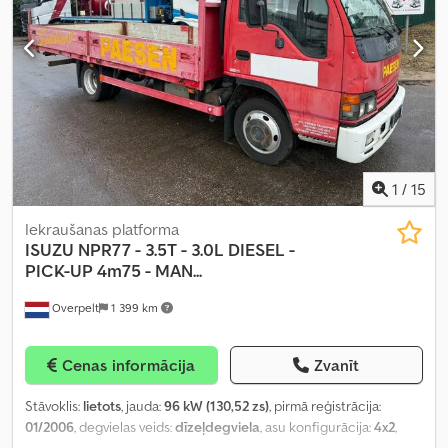
1
/
15
Iekraušanas platforma
ISUZU
NPR77 - 3.5T - 3.0L DIESEL -
PICK-UP 4m75 - MAN...
Overpelt
1 399 km
Cenas informācija
Zvanīt
Stāvoklis:
lietots
, jauda:
96 kW (130,52 zs)
, pirmā reģistrācija:
01/2006
, degvielas veids:
dīzeļdegviela
, asu konfigurācija:
4x2
,
degviela:
dīzeļdegviela
, krāsa:
cits
, pārnesuma veids:
mehānisks
,