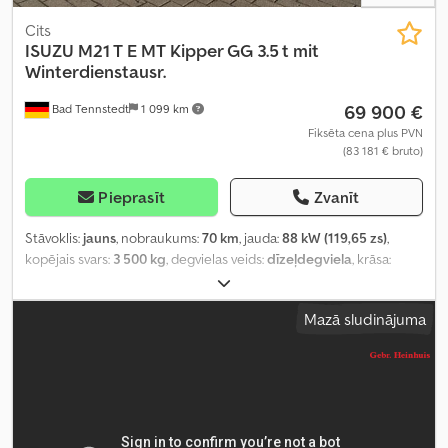
Cits
ISUZU
M21 T E MT Kipper GG 3.5 t mit
Winterdienstausr.
69 900 €
Bad Tennstedt
1 099 km
Fiksēta cena plus PVN
(83 181 € bruto)
Pieprasīt
Zvanīt
Stāvoklis:
jauns
, nobraukums:
70 km
, jauda:
88 kW (119,65 zs)
,
kopējais svars:
3 500 kg
, degvielas veids:
dīzeļdegviela
, krāsa:
balts
, pārnesuma veids:
mehānisks
, sēdvietu skaits:
3
, Aprīkojums:
ABS, centrālā atslēga, elektroniskā stabilitātes programma
Mazā sludinājuma
(ESP), gaisa kondicionēšana, kvēpu filtrs
,