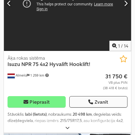
1
/
14
Āķa rokas sistēma
Isuzu
NPR 75 4x2 Hyvalift Hooklift!
31 750 €
Almelo
1 259 km
VB plus PVN
(38 418 € bruto)
Pieprasīt
Zvanīt
Stāvoklis:
labi (lietots)
, nobraukums:
20 498 km
, degvielas veids:
dīzeļdegviela
, riepas izmērs:
215/75R17,5
, asu konfigurācija:
4x2
,
riteņu bāze:
3 300 mm
, degviela:
dīzeļdegviela
, krāsa:
balts
,
vadītāja kabīne:
dienas kabīne
, pārnesuma veids:
mehānisks
,