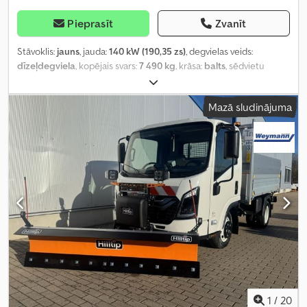
Pieprasīt
Zvanīt
Stāvoklis:
jauns
, jauda:
140 kW (190,35 zs)
, degvielas veids:
dīzeļdegviela
, kopējais svars:
7 490 kg
, krāsa:
balts
, sēdvietu
skaits:
3
, Aprīkojums:
ABS, centrālā atslēga, elektroniskā
stabilitātes programma (ESP), gaisa kondicionēšana, kvēpu
Mazā sludinājuma
filtrs
,
1
/
20