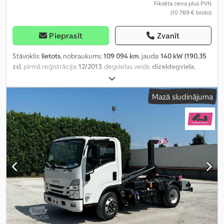
Fiksēta cena plus PVN
(10 769 € bruto)
Pieprasīt
Zvanīt
Stāvoklis:
lietots
, nobraukums:
109 094 km
, jauda:
140 kW (190,35
zs)
, pirmā reģistrācija:
12/2013
, degvielas veids:
dīzeļdegviela
,
riepas izmērs:
215/75r175
, asu konfigurācija:
4x2
, riteņu bāze:
2 800 mm
, degviela:
dīzeļdegviela
, bremzes:
dzinēja
Mazā sludinājuma
bremzēšana
, krāsa:
cits
, vadītāja kabīne:
dienas kabīne
, emisijas
klase:
Euro 5
, piekares sistēma:
tērauds
, kopējais garums:
6 000
mm
, kopējais platums:
2 150 mm
, kopējais augstums:
2 650 mm
,
Ražošanas gads:
2013
, Aprīkojums:
centrālā atslēga, elektriskais
logu regulators, elektriski regulējams spogulis
,