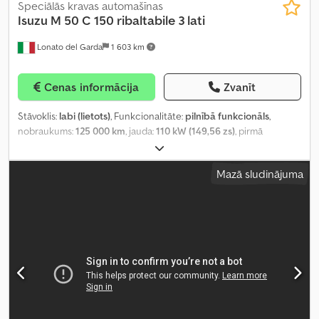
Speciālās kravas automašīnas
Isuzu
M 50 C 150 ribaltabile 3 lati
Lonato del Garda
1 603 km
Cenas informācija
Zvanīt
Stāvoklis:
labi (lietots)
, Funkcionalitāte:
pilnībā funkcionāls
,
nobraukums:
125 000 km
, jauda:
110 kW (149,56 zs)
, pirmā
reģistrācija:
07/2011
, degvielas veids:
dīzeļdegviela
, krāsa:
balts
,
emisijas klase:
Euro 5
, Ražošanas gads:
2011
, Aprīkojums:
ABS,
Mazā sludinājuma
gaisa kondicionēšana
,