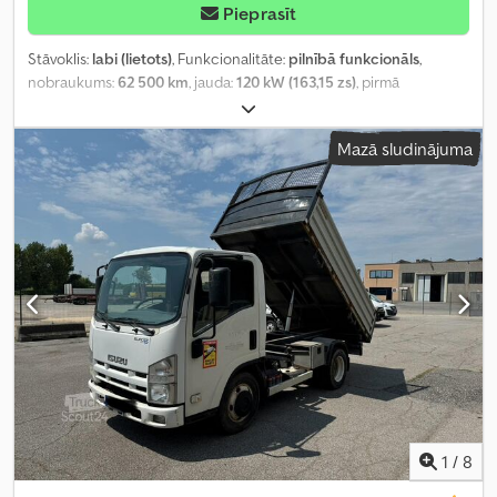
Pieprasīt
Stāvoklis:
labi (lietots)
, Funkcionalitāte:
pilnībā funkcionāls
,
nobraukums:
62 500 km
, jauda:
120 kW (163,15 zs)
, pirmā
reģistrācija:
08/2018
, degvielas veids:
dīzeļdegviela
, riepas izmērs:
205/75 R 16C
, riepu stāvoklis:
90 procenti
, nākamā pārbaude
Mazā sludinājuma
(TÜV):
02/2027
, krāsa:
balts
, vadītāja kabīne:
dienas kabīne
,
pārnesuma veids:
mehānisks
, piekares sistēma:
tērauds-gaiss
,
krautuves garums:
4 445 mm
, iekraušanas vietas platums:
1 950
mm
, Aprīkojums:
ABS, Tahogrāfs, USB ports, centrālā atslēga,
elektriskais logu regulators, elektroniskā stabilitātes
programma (ESP), kravas automašīnas reģistrācija, kvēpu filtrs,
navigācijas sistēma, nesmēķētāju transportlīdzeklis,
paceļamais aizmugurējais borts, piekabes sakabe, stūres
pastiprinātājs, vilces kontroles sistēma
,
1
/
8