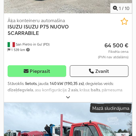
1
/
10
Āķa konteineru automašīna
ISUZU
ISUZU P75 NUOVO
SCARRABILE
64 500 €
San Pietro in Gu' (PD)
1 539 km
Fiksēta cena
(PVN nav atdalāms)
Pieprasīt
Zvanīt
Stāvoklis:
lietots
, jauda:
140 kW (190,35 zs)
, degvielas veids:
dīzeļdegviela
, asu konfigurācija:
2 asis
, krāsa:
balts
, pārnesuma
veids:
mehānisks
, emisijas klase:
Euro 6
, Ražošanas gads:
2025
,
Mazā sludinājuma