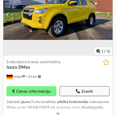
ass):
4 000 kg
, atļautā ass slodze (ass 2):
7 600 kg
, krautuves
garums:
4 230 mm
, iekraušanas vietas platums:
2 120 mm
,
iekraušanas telpas augstums:
600 mm
, Ražošanas gads:
2010
,
Aprīkojums:
ABS, centrālā atslēga, elektriskais logu regulators,
gaisa kondicionēšana, miglas lukturi
,
1
/
15
Evakuatora kravas automašīna
Isuzu
DMax
Hilden
1 314 km
Cenas informācija
Zvanīt
Stāvoklis:
jauns
, Funkcionalitāte:
pilnībā funkcionāls
, nobraukums:
10 km
, jauda:
120 kW (163,15 zs)
, degvielas veids:
dīzeļdegviela
,
pārnesuma veids:
mehānisks
, asu konfigurācija:
4x4
, kopējais