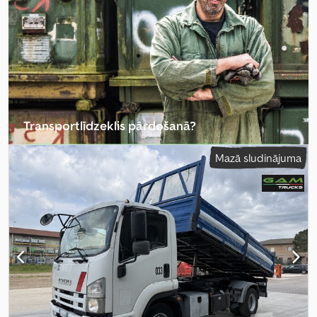
tilpums:
8 m³
, Ražošanas gads:
2008
, darbības stundas:
2 187 h
,
Aprīkojums:
ABS
,
Transportlīdzeklis pārdošanā?
Izveidot sludinājumu
Mazā sludinājuma