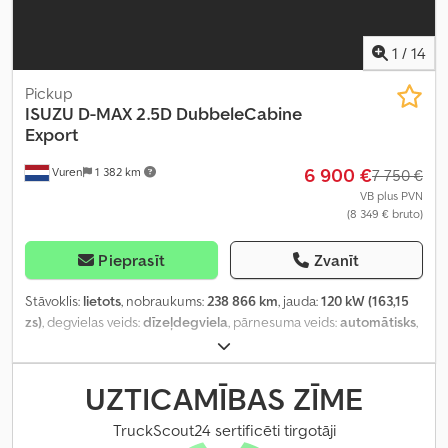
1
/
14
Pickup
ISUZU
D-MAX 2.5D DubbeleCabine
Export
6 900 €
Vuren
1 382 km
7 750 €
VB plus PVN
(8 349 € bruto)
Pieprasīt
Zvanīt
Stāvoklis:
lietots
, nobraukums:
238 866 km
, jauda:
120 kW (163,15
zs)
, degvielas veids:
dīzeļdegviela
, pārnesuma veids:
automātisks
,
asu konfigurācija:
4x2
, riteņu bāze:
3 050 mm
, pirmā reģistrācija:
05/2007
, krautuves garums:
1 340 mm
, iekraušanas vietas platums:
1 400 mm
, iekraušanas telpas augstums:
480 mm
, krāsa:
zils
,
UZTICAMĪBAS ZĪME
vadītāja kabīne:
dienas kabīne
, piekares sistēma:
cits
, riepas
izmērs:
245/70R16
, sēdvietu skaits:
5
, Ražošanas gads:
2007
,
TruckScout24 sertificēti tirgotāji