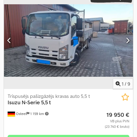
1
/
9
Trīspusējs pašizgāzējs kravas auto 5,5 t
Isuzu
N-Serie 5,5 t
19 950 €
Osteel
1 159 km
VB plus PVN
(23 740 € bruto)