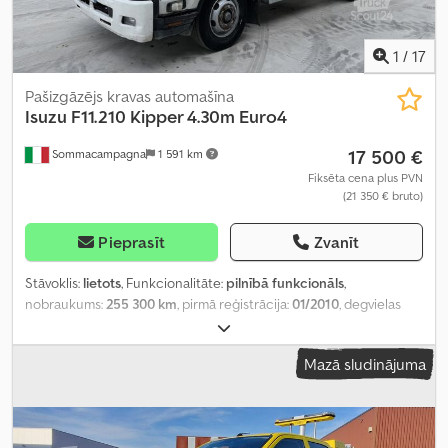
1
/
17
Pašizgāzējs kravas automašīna
Isuzu
F11.210 Kipper 4.30m Euro4
17 500 €
Sommacampagna
1 591 km
Fiksēta cena plus PVN
(21 350 € bruto)
Pieprasīt
Zvanīt
Stāvoklis:
lietots
, Funkcionalitāte:
pilnībā funkcionāls
,
nobraukums:
255 300 km
, pirmā reģistrācija:
01/2010
, degvielas
veids:
dīzeļdegviela
, tukšais svars:
4 770 kg
, maksimālā kravnesība:
6 230 kg
, kopējais svars:
11 000 kg
, riepu stāvoklis:
80 procenti
, asu
Mazā sludinājuma
konfigurācija:
4x2
, riteņu bāze:
3 400 mm
, degviela:
dīzeļdegviela
,
degvielas tvertnes tilpums:
300 l
, krāsa:
balts
, vadītāja kabīne:
dienas kabīne
, pārnesuma veids:
mehānisks
, emisijas klase:
Euro
4
, piekares sistēma:
tērauds
, sēdvietu skaits:
2
, atļautā ass slodze (1.