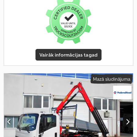
Aprīkojums:
ABS, centrālā atslēga, kruīza kontrole, navigācijas
sistēma
,
Vairāk informācijas tagad
Mazā sludinājuma