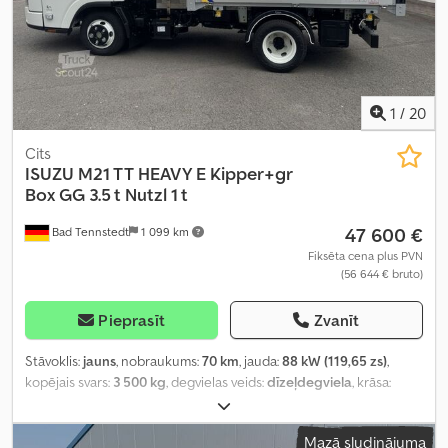
1
/
20
Cits
ISUZU
M21 TT HEAVY E Kipper+gr
Box GG 3.5 t Nutzl 1 t
47 600 €
Bad Tennstedt
1 099 km
Fiksēta cena plus PVN
(56 644 € bruto)
Pieprasīt
Zvanīt
Stāvoklis:
jauns
, nobraukums:
70 km
, jauda:
88 kW (119,65 zs)
,
kopējais svars:
3 500 kg
, degvielas veids:
dīzeļdegviela
, krāsa:
balts
, pārnesuma veids:
mehānisks
, sēdvietu skaits:
3
, Aprīkojums:
ABS, centrālā atslēga, elektroniskā stabilitātes programma
Mazā sludinājuma
(ESP), gaisa kondicionēšana, kvēpu filtrs
,