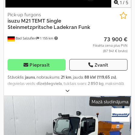
1
/
5
Pick-up furgons
isuzu
M21 TEMT Single
Steinmetzpritsche Ladekran Funk
73 900 €
Bad Salzuflen
1 155 km
Fiksēta cena plus PVN
(87 941 € bruto)
Pieprasīt
Zvanīt
Stāvoklis:
jauns
, nobraukums:
21 km
, jauda:
88 kW (119,65 zs)
,
degvielas veids:
dīzeļdegviela
, tukšais svars:
2 850 kg
, maksimālā
kravnesība:
650 kg
, kopējais svars:
3 500 kg
, asu konfigurācija:
4x2
,
degviela:
dīzeļdegviela
, krāsa:
balts
, vadītāja kabīne:
dienas
Mazā sludinājuma
kabīne
, pārnesuma veids:
mehānisks
, emisijas klase:
Euro 6
,
piekares sistēma:
cits
, sēdvietu skaits:
3
, krautuves garums:
2 720
mm
, iekraušanas vietas platums:
1 900 mm
, iekraušanas telpas
augstums:
500 mm
, Aprīkojums:
ABS, celtnis, centrālā atslēga,
gaisa kondicionēšana, imobilaizersistēma, kvēpu filtrs,
piekabes sakabe
,