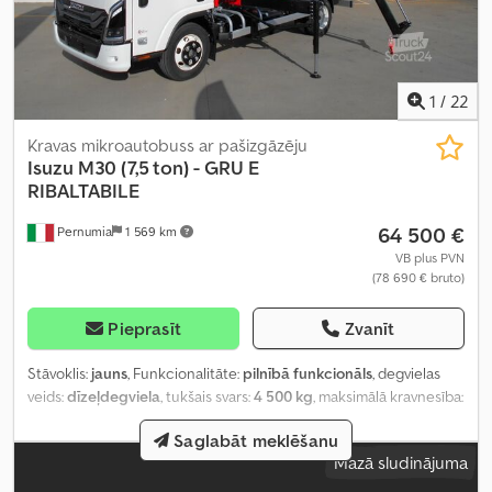
1
/
22
Kravas mikroautobuss ar pašizgāzēju
Isuzu
M30 (7,5 ton) - GRU E
RIBALTABILE
64 500 €
Pernumia
1 569 km
VB plus PVN
(78 690 € bruto)
Pieprasīt
Zvanīt
Stāvoklis:
jauns
, Funkcionalitāte:
pilnībā funkcionāls
, degvielas
veids:
dīzeļdegviela
, tukšais svars:
4 500 kg
, maksimālā kravnesība:
3 000 kg
, kopējais svars:
7 500 kg
, riepu stāvoklis:
100 procenti
,
Saglabāt meklēšanu
asu konfigurācija:
4x2
, riteņu bāze:
3 365 mm
, pārnesuma veids:
Mazā sludinājuma
automātisks
, emisijas klase:
Euro 6e
, piekares sistēma:
tērauds
,
krautuves garums:
3 800 mm
, iekraušanas vietas platums:
2 300