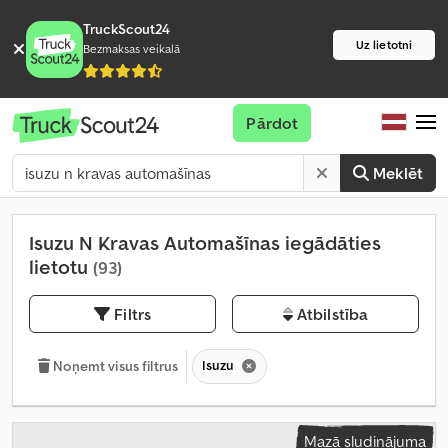
TruckScout24
Uz lietotni
Bezmaksas veikalā
Pārdot
Meklēt
Isuzu N Kravas Automašīnas iegādāties
lietotu
(93)
Filtrs
Atbilstība
Isuzu
Noņemt visus filtrus
Mazā sludinājuma