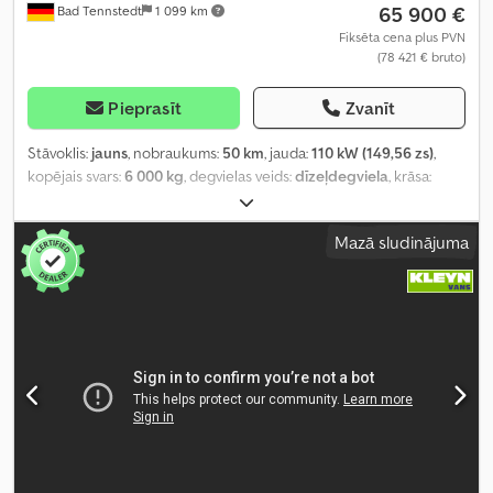
65 900 €
Bad Tennstedt
1 099 km
Fiksēta cena plus PVN
(78 421 € bruto)
Pieprasīt
Zvanīt
Stāvoklis:
jauns
, nobraukums:
50 km
, jauda:
110 kW (149,56 zs)
,
kopējais svars:
6 000 kg
, degvielas veids:
dīzeļdegviela
, krāsa:
balts
, iekraušanas vietas platums:
1 900 mm
, krautuves garums:
3 200 mm
, iekraušanas telpas augstums:
2 180 mm
, kopējais
Mazā sludinājuma
platums:
1 880 mm
, sēdvietu skaits:
3
, Aprīkojums:
ABS, centrālā
atslēga, elektroniskā stabilitātes programma (ESP), gaisa
kondicionēšana, kvēpu filtrs
,