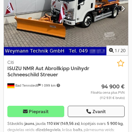
1
/
20
Citi
ISUZU
NMR Aut Abrollkipp Unihydr
Schneeschild Streuer
94 900 €
Bad Tennstedt
1 099 km
Fiksēta cena plus PVN
(112 931 € bruto)
Pieprasīt
Zvanīt
Stāvoklis:
jauns
, jauda:
110 kW (149,56 zs)
, kopējais svars:
5 900 kg
,
degvielas veids:
dīzeļdegviela
, krāsa:
balts
, pārnesuma veids: