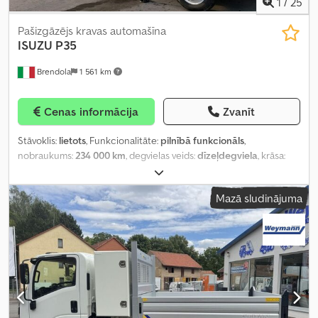
1
/
25
Pašizgāzējs kravas automašīna
ISUZU
P35
Brendola
1 561 km
Cenas informācija
Zvanīt
Stāvoklis:
lietots
, Funkcionalitāte:
pilnībā funkcionāls
,
nobraukums:
234 000 km
, degvielas veids:
dīzeļdegviela
, krāsa:
balts
, vadītāja kabīne:
dienas kabīne
, emisijas klase:
Euro 4
,
Ražošanas gads:
2008
, Aprīkojums:
celtnis
,
Mazā sludinājuma