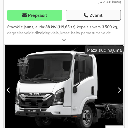
(54 264 € bruto)
Pieprasīt
Zvanīt
Stāvoklis:
jauns
, jauda:
88 kW (119,65 zs)
, kopējais svars:
3 500 kg
,
degvielas veids:
dīzeļdegviela
, krāsa:
balts
, pārnesuma veids:
mehānisks
, sēdvietu skaits:
3
, Aprīkojums:
ABS, centrālā atslēga,
elektroniskā stabilitātes programma (ESP), gaisa
Mazā sludinājuma
kondicionēšana, kvēpu filtrs
,