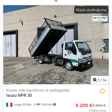
pārnesumu skaits:
5
, krautuves garums:
4 750 mm
, Ražošanas
Mazā sludinājuma
gads:
2006
, Aprīkojums:
ABS
,
1
/
14
Kravas mikroautobuss ar pašizgāzēju
Isuzu
NPR 35
9 200 €
Lurago D'Erba - Co
1 628 km
9 800 €
Fiksēta cena