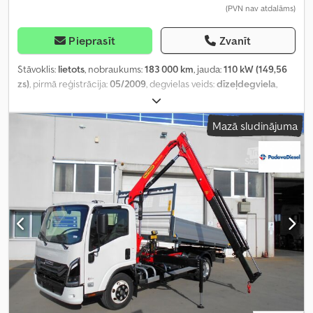
(PVN nav atdalāms)
Pieprasīt
Zvanīt
Stāvoklis:
lietots
, nobraukums:
183 000 km
, jauda:
110 kW (149,56
zs)
, pirmā reģistrācija:
05/2009
, degvielas veids:
dīzeļdegviela
,
maksimālā kravnesība:
520 kg
, kopējais svars:
3 500 kg
, krāsa:
balts
,
pārnesuma veids:
mehānisks
, emisijas klase:
Euro 4
, sēdvietu
Mazā sludinājuma
skaits:
3
, krautuves garums:
4 300 mm
, iekraušanas vietas platums:
2 200 mm
, Ražošanas gads:
2009
,