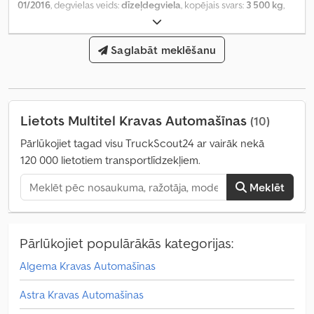
01/2016
, degvielas veids:
dīzeļdegviela
, kopējais svars:
3 500 kg
,
kopējais garums:
6 060 mm
, kopējais platums:
2 200 mm
, kopējais
augstums:
2 900 mm
, Ražošanas gads:
2016
,
Saglabāt meklēšanu
Lietots Multitel Kravas Automašīnas
(10)
Pārlūkojiet tagad visu TruckScout24 ar vairāk nekā
120 000 lietotiem transportlīdzekļiem.
Meklēt
Pārlūkojiet populārākās kategorijas:
Algema Kravas Automašīnas
Astra Kravas Automašīnas