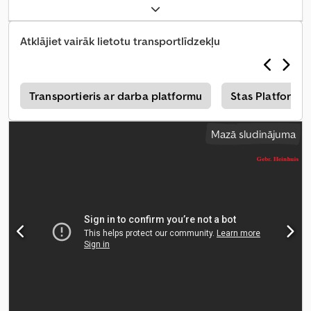
Atklājiet vairāk lietotu transportlīdzekļu
a
Transportieris ar darba platformu
Stas Platforma
Mazā sludinājuma