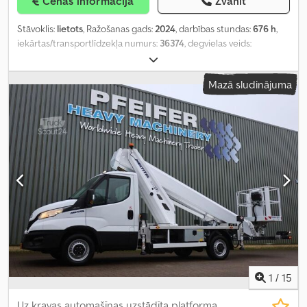
Cenas informācija
Zvanīt
Stāvoklis:
lietots
, Ražošanas gads:
2024
, darbības stundas:
676 h
,
iekārtas/transportlīdzekļa numurs:
36374
, degvielas veids:
dīzeļdegviela
,
Mazā sludinājuma
1
/
15
Uz kravas automašīnas uzstādīta platforma