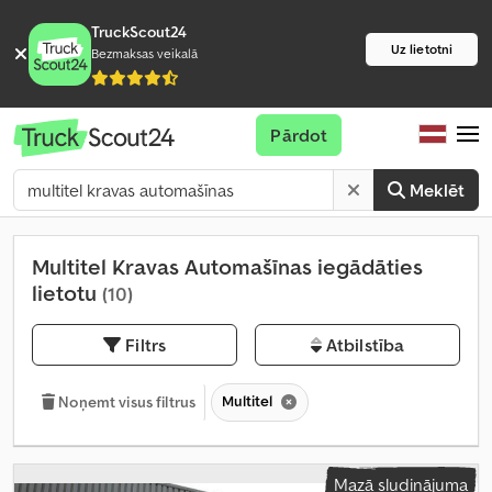
TruckScout24
Uz lietotni
Bezmaksas veikalā
Pārdot
Meklēt
Multitel Kravas Automašīnas iegādāties
lietotu
(10)
Filtrs
Atbilstība
Multitel
Noņemt visus filtrus
Mazā sludinājuma