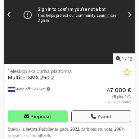
1
/
12
Teleskopiskā darba platforma
Multitel
SMX 250.2
47 000 €
Almelo
1 259 km
VB plus PVN
(56 870 € bruto)
Pieprasīt
Zvanīt
Stāvoklis:
lietots
, Ražošanas gads:
2022
, darbības stundas:
296 h
,
degvielas veids:
hibrīds
,