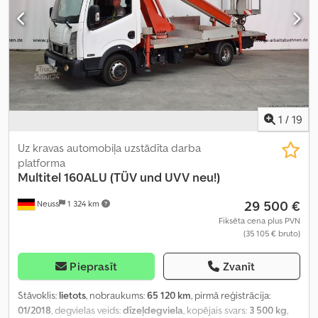
1
/
19
Uz kravas automobiļa uzstādīta darba
platforma
Multitel
160ALU (TÜV und UVV neu!)
29 500 €
Neuss
1 324 km
Fiksēta cena plus PVN
(35 105 € bruto)
Pieprasīt
Zvanīt
Stāvoklis:
lietots
, nobraukums:
65 120 km
, pirmā reģistrācija:
01/2018
, degvielas veids:
dīzeļdegviela
, kopējais svars:
3 500 kg
,