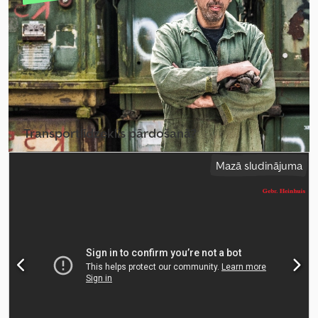
Transportlīdzeklis pārdošanā?
Izveidot sludinājumu
Mazā sludinājuma