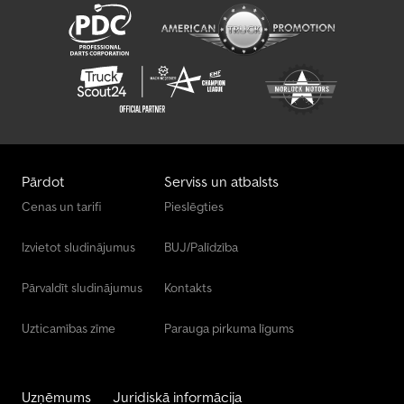
Ural Kravas Automašīnas
Pārdot
Serviss un atbalsts
Cenas un tarifi
Pieslēgties
Izvietot sludinājumus
BUJ/Palīdzība
Pārvaldīt sludinājumus
Kontakts
Uzticamības zīme
Parauga pirkuma līgums
Uzņēmums
Juridiskā informācija