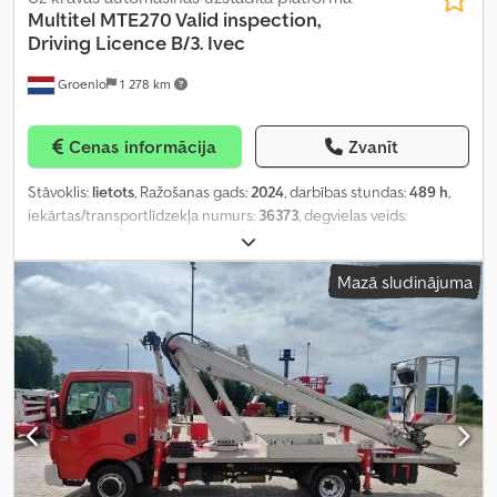
Multitel
MTE270 Valid inspection,
Driving Licence B/3. Ivec
Groenlo
1 278 km
Cenas informācija
Zvanīt
Stāvoklis:
lietots
, Ražošanas gads:
2024
, darbības stundas:
489 h
,
iekārtas/transportlīdzekļa numurs:
36373
, degvielas veids:
dīzeļdegviela
,
Mazā sludinājuma