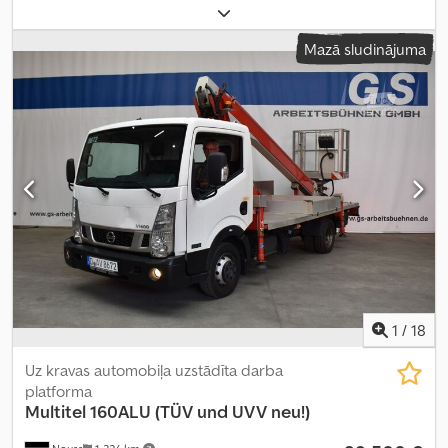
kopējais garums:
6 780 mm
, kopējais platums:
2 120 mm
, kopējais
augstums:
2 800 mm
, Ražošanas gads:
2018
,
Mazā sludinājuma
1
/
18
Uz kravas automobiļa uzstādīta darba
platforma
Multitel
160ALU (TÜV und UVV neu!)