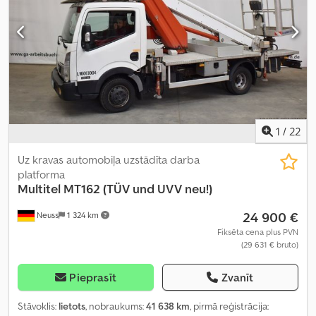
1
/
22
Uz kravas automobiļa uzstādīta darba
platforma
Multitel
MT162 (TÜV und UVV neu!)
24 900 €
Neuss
1 324 km
Fiksēta cena plus PVN
(29 631 € bruto)
Pieprasīt
Zvanīt
Stāvoklis:
lietots
, nobraukums:
41 638 km
, pirmā reģistrācija: