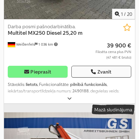
1
/
20
Darba posmi pašnodarbinātība.
Multitel
MX250 Diesel 25,20 m
39 900 €
Weißenfels
1 036 km
Fiksēta cena plus PVN
(47 481 € bruto)
Pieprasīt
Zvanīt
Stāvoklis:
lietots
, Funkcionalitāte:
pilnībā funkcionāls
,
iekārtas/transportlīdzekļa numurs:
2490188
, degvielas veids:
dīzeļdegviela
, kopējais svars:
3 500 kg
, degviela:
dīzeļdegviela
,
krāsa:
balts
, vadītāja kabīne:
dienas kabīne
, sēdvietu skaits:
2
,
Mazā sludinājuma
kopējais garums:
6 820 mm
, kopējais augstums:
2 500 mm
,
Ražošanas gads:
2012
, Aprīkojums:
UVV drošības pārbaude
,