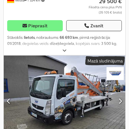
29 500 €
Neuss
1 324 km
Fiksēta cena plus PVN
(35 105 € bruto)
Pieprasīt
Zvanīt
Stāvoklis:
lietots
, nobraukums:
66 693 km
, pirmā reģistrācija:
01/2018
, degvielas veids:
dīzeļdegviela
, kopējais svars:
3 500 kg
,
kopējais garums:
6 780 mm
, kopējais platums:
2 120 mm
, kopējais
augstums:
2 800 mm
, Ražošanas gads:
2018
,
Mazā sludinājuma