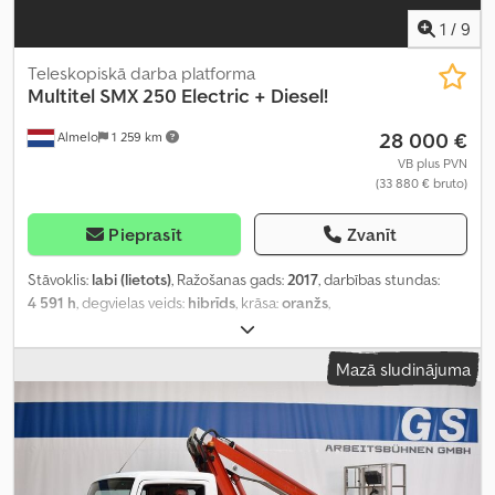
1
/
9
Teleskopiskā darba platforma
Multitel
SMX 250 Electric + Diesel!
28 000 €
Almelo
1 259 km
VB plus PVN
(33 880 € bruto)
Pieprasīt
Zvanīt
Stāvoklis:
labi (lietots)
, Ražošanas gads:
2017
, darbības stundas:
4 591 h
, degvielas veids:
hibrīds
, krāsa:
oranžs
,
Mazā sludinājuma