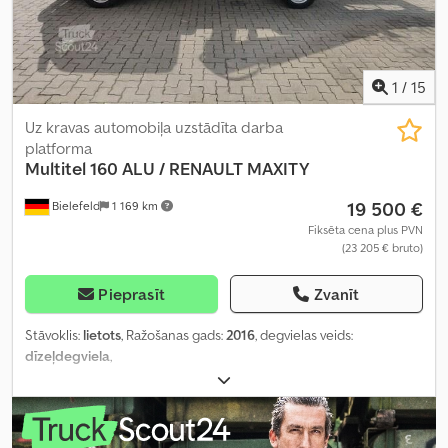
1
/
15
Uz kravas automobiļa uzstādīta darba
platforma
Multitel
160 ALU / RENAULT MAXITY
19 500 €
Bielefeld
1 169 km
Fiksēta cena plus PVN
(23 205 € bruto)
Pieprasīt
Zvanīt
Stāvoklis:
lietots
, Ražošanas gads:
2016
, degvielas veids:
dīzeļdegviela
,