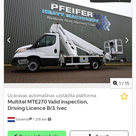
1
/
15
Uz kravas automašīnas uzstādīta platforma
Multitel
MTE270 Valid inspection,
Driving Licence B/3. Ivec
Groenlo
1 278 km