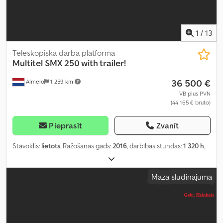
1
/
13
Teleskopiskā darba platforma
Multitel
SMX 250 with trailer!
36 500 €
Almelo
1 259 km
VB plus PVN
(44 165 € bruto)
Pieprasīt
Zvanīt
Stāvoklis:
lietots
, Ražošanas gads:
2016
, darbības stundas:
1 320 h
,
Mazā sludinājuma