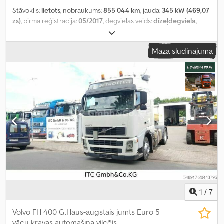
Stāvoklis:
lietots
, nobraukums:
855 044 km
, jauda:
345 kW (469,07
zs)
, pirmā reģistrācija:
05/2017
, degvielas veids:
dīzeļdegviela
,
riepas izmērs:
315/80R154
, riepu stāvoklis:
60 procenti
, asu
konfigurācija:
4x2
, degviela:
dīzeļdegviela
, degvielas tvertnes
Mazā sludinājuma
tilpums:
750 l
, krāsa:
zils
, vadītāja kabīne:
gulēšanas kabīne
,
pārnesuma veids:
automātisks
, emisijas klase:
Euro 6
, piekares
sistēma:
gaiss
, kopējais garums:
5 890 mm
, kopējais platums:
2 520
mm
, Ražošanas gads:
2017
, Aprīkojums:
ABS, AdBlue, borta
dators, centrālā atslēga, diferenciāļa bloķētājs, elektriskais logu
regulators, elektriski regulējams spogulis, gaisa
kondicionēšana, kruīza kontrole, ledusskapis, miglas lukturi,
riepu spiediena uzraudzība, spoileris, stūres pastiprinātājs,
sēdekļa apsilde, vilces kontroles sistēma
,
1
/
7
Volvo FH 400 G.Haus-augstais jumts Euro 5
vācu kravas automašīna vilcējs