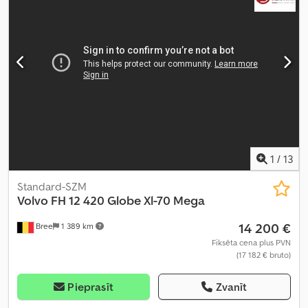
kondicionēšana, kruīza kontrole, kvēpu filtrs, miglas lukturi,
navigācijas sistēma, spoileris, stāvvietas sildītājs
,
1
/
13
Standard-SZM
Volvo
FH 12 420 Globe Xl-70 Mega
14 200 €
Bree
1 389 km
Fiksēta cena plus PVN
(17 182 € bruto)
Pieprasīt
Zvanīt