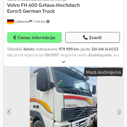
Volvo
FH 400 G.Haus-Hochdach
Euro:5 German Truck
Lübbecke
1 144 km
Cenas informācija
Zvanīt
Stāvoklis:
lietots
, nobraukums:
979 999 km
, jauda:
324 kW (440,52
zs)
, pirmā reģistrācija:
09/2007
, degvielas veids:
dīzeļdegviela
, asu
konfigurācija:
4x2
, degviela:
dīzeļdegviela
, krāsa:
balts
, pārnesuma
veids:
automātisks
, emisijas klase:
Euro 4
, Ražošanas gads:
2007
,
Mazā sludinājuma
Aprīkojums:
ABS, EBS (Elektroniskā bremžu sistēma), gaisa
kondicionēšana, kruīza kontrole
,