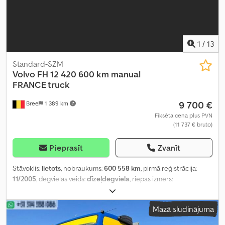
1
/
13
Standard-SZM
Volvo
FH 12 420 600 km manual
FRANCE truck
9 700 €
Bree
1 389 km
Fiksēta cena plus PVN
(11 737 € bruto)
Pieprasīt
Zvanīt
Stāvoklis:
lietots
, nobraukums:
600 558 km
, pirmā reģistrācija:
11/2005
, degvielas veids:
dīzeļdegviela
, riepas izmērs:
315/80R22.5
, riepu stāvoklis:
25 procenti
, asu konfigurācija:
4x2
,
riteņu bāze:
3 700 mm
, degviela:
dīzeļdegviela
, bremzes:
Mazā sludinājuma
retardētājs
, pārnesuma veids:
mehānisks
, pārnesumu skaits:
12
,
emisijas klase:
Euro 3
, piekares sistēma:
tērauds-gaiss
, kopējais