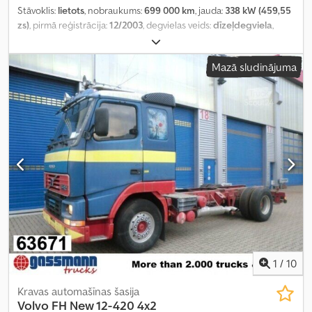
Stāvoklis:
lietots
, nobraukums:
699 000 km
, jauda:
338 kW (459,55
zs)
, pirmā reģistrācija:
12/2003
, degvielas veids:
dīzeļdegviela
,
riepas izmērs:
315/80R22,5
, riepu stāvoklis:
60 procenti
, asu
konfigurācija:
6x2
, degviela:
dīzeļdegviela
, degvielas tvertnes
Mazā sludinājuma
tilpums:
700 l
, bremzes:
retardētājs
, vadītāja kabīne:
gulēšanas
kabīne
, pārnesuma veids:
mehānisks
, emisijas klase:
Euro 3
,
piekares sistēma:
gaiss
, Ražošanas gads:
2003
, Aprīkojums:
ABS,
borta dators, centrālā atslēga, diferenciāļa bloķētājs, elektriski
regulējams spogulis, gaisa kondicionēšana, kruīza kontrole,
piekabes sakabe, retardētājs, riepu spiediena uzraudzība,
spoileris, stūres pastiprinātājs, sēdekļa apsilde, vilces kontroles
sistēma
,
1
/
10
Kravas automašīnas šasija
Volvo
FH New 12-420 4x2