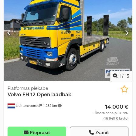
garums:
5 800 mm
, kopējais augstums:
3 270 mm
, Ražošanas gads:
2005
, Aprīkojums:
retardētājs
,
1
/
15
Platformas piekabe
Volvo
FH 12 Open laadbak
14 000 €
Lichtenvoorde
1 282 km
Fiksēta cena plus PVN
(16 940 € bruto)
Pieprasīt
Zvanīt