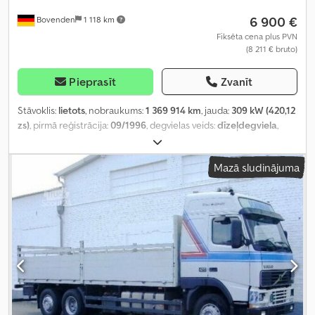
6 900 €
Bovenden
1 118 km
Fiksēta cena plus PVN
(8 211 € bruto)
Pieprasīt
Zvanīt
Stāvoklis:
lietots
, nobraukums:
1 369 914 km
, jauda:
309 kW (420,12
zs)
, pirmā reģistrācija:
09/1996
, degvielas veids:
dīzeļdegviela
,
kopējais svars:
18 000 kg
, riepas izmērs:
385 / 65 R 22,5
, asu
konfigurācija:
4x2
, riteņu bāze:
4 600 mm
, bremzes:
VEB (Valsts
Mazā sludinājuma
uzņēmumu kombināts)
, krāsa:
zils
, vadītāja kabīne:
gulēšanas
kabīne
, pārnesuma veids:
mehānisks
, emisijas klase:
euro2
,
piekares sistēma:
tērauds-gaiss
, kopējais garums:
2 550 mm
,
kopējais platums:
3 250 mm
, Aprīkojums:
ABS, diferenciāļa
bloķētājs, kabīne, miglas lukturi, piekabes sakabe, zems līmenis
troksnis
,