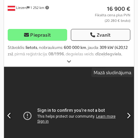
16 900 €
Liezen
1 252 km
Fiksēta cena plus PVN
(20 280 € bruto)
Pieprasīt
Zvanīt
Stāvoklis:
lietots
, nobraukums:
600 000 km
, jauda:
309 kW (420,12
zs)
, pirmā reģistrācija:
08/1996
, degvielas veids:
dīzeļdegviela
,
kopējais svars:
18 000 kg
, asu konfigurācija:
2 asis
, krāsa:
dzeltens
,
pārnesuma veids:
mehānisks
, emisijas klase:
euro2
, Ražošanas
Mazā sludinājuma
gads:
1996
, Aprīkojums:
ABS, gaisa kondicionēšana, stāvvietas
sildītājs
,