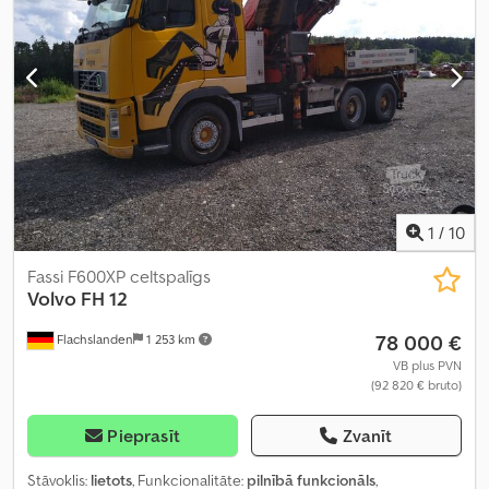
mm
, iekraušanas telpas augstums:
1 000 mm
, Aprīkojums:
ABS,
diferenciāļa bloķētājs, gaisa kondicionēšana, kabīne, kruīza
kontrole, piekabes sakabe, stāvvietas sildītājs, zems līmenis
troksnis
,
1
/
10
Fassi F600XP celtspalīgs
Volvo
FH 12
78 000 €
Flachslanden
1 253 km
VB plus PVN
(92 820 € bruto)
Pieprasīt
Zvanīt
Stāvoklis:
lietots
, Funkcionalitāte:
pilnībā funkcionāls
,