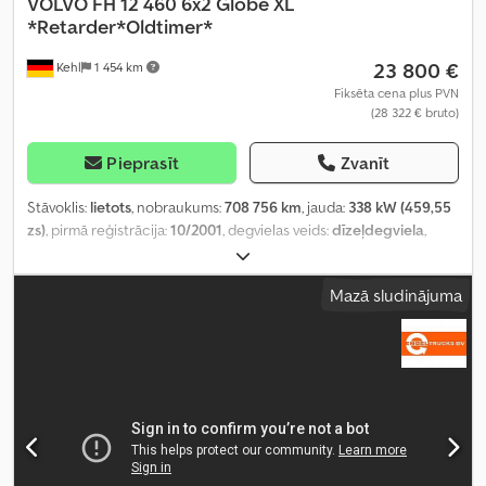
VOLVO
FH 12 460 6x2 Globe XL
*Retarder*Oldtimer*
23 800 €
Kehl
1 454 km
Fiksēta cena plus PVN
(28 322 € bruto)
Pieprasīt
Zvanīt
Stāvoklis:
lietots
, nobraukums:
708 756 km
, jauda:
338 kW (459,55
zs)
, pirmā reģistrācija:
10/2001
, degvielas veids:
dīzeļdegviela
,
kopējais svars:
26 000 kg
, asu konfigurācija:
3 asis
, bremzes:
retardētājs
, krāsa:
sudraba
, pārnesuma veids:
automātisks
,
Mazā sludinājuma
emisijas klase:
Euro 3
, Ražošanas gads:
2001
, Aprīkojums:
ABS,
elektroniskā stabilitātes programma (ESP), gaisa
kondicionēšana, stāvvietas sildītājs
,