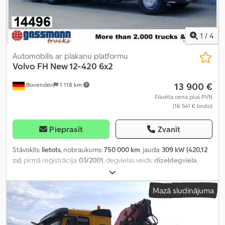
1
/
4
Automobilis ar plakanu platformu
Volvo
FH New 12-420 6x2
13 900 €
Bovenden
1 118 km
Fiksēta cena plus PVN
(16 541 € bruto)
Pieprasīt
Zvanīt
Stāvoklis:
lietots
, nobraukums:
750 000 km
, jauda:
309 kW (420,12
zs)
, pirmā reģistrācija:
03/2001
, degvielas veids:
dīzeļdegviela
,
kopējais svars:
26 000 kg
, riepas izmērs:
315 / 80 R 22,5
, asu
konfigurācija:
6x2
, riteņu bāze:
5 200 mm
, bremzes:
intarders
,
Mazā sludinājuma
krāsa:
balts
, vadītāja kabīne:
gulēšanas kabīne
, pārnesuma veids:
mehānisks
, emisijas klase:
Euro 3
, piekares sistēma:
tērauds-gaiss
,
kopējais garums:
2 550 mm
, kopējais platums:
3 800 mm
,
krautuves garums:
7 200 mm
, iekraušanas vietas platums:
2 450