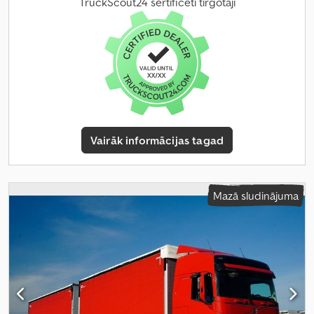
TruckScout24 sertificēti tirgotāji
Vairāk informācijas tagad
Mazā sludinājuma