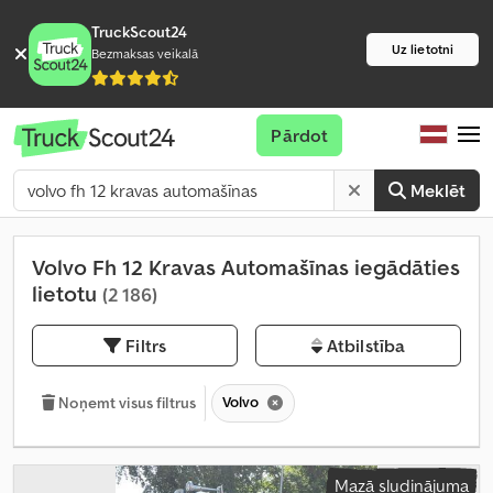
TruckScout24
Uz lietotni
Bezmaksas veikalā
Pārdot
Meklēt
Volvo Fh 12 Kravas Automašīnas iegādāties
lietotu
(2 186)
Filtrs
Atbilstība
Volvo
Noņemt visus filtrus
Mazā sludinājuma