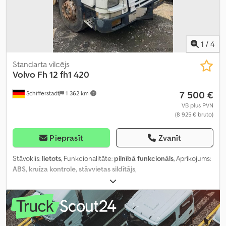
1
/
4
Standarta vilcējs
Volvo Fh 12
fh1 420
7 500 €
Schifferstadt
1 362 km
VB plus PVN
(8 925 € bruto)
Pieprasīt
Zvanīt
Stāvoklis:
lietots
, Funkcionalitāte:
pilnībā funkcionāls
, Aprīkojums:
ABS, kruīza kontrole, stāvvietas sildītājs
,