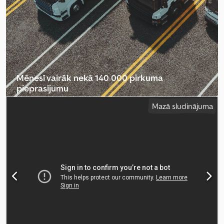
Mēnesī vairāk nekā 140 000 pirkuma
pieprasījumu
Mazā sludinājuma
Izvēlēties tirgotāja paketi