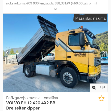
nobraukums:
409 930 km
, jauda:
338,33 kW (460,00 zs)
, pirmā
reģistrācija:
02/2004
, degvielas veids:
dīzeļdegviela
, kopējais
svars:
26 000 kg
, vadītāja kabīne:
gulēšanas kabīne
, Aprīkojums:
Mazā sludinājuma
celtnis, kabeļu vinča, kravas automašīnas reģistrācija
,
1
/
15
Pašizgāzējs kravas automašīna
VOLVO
FH 12 420 4X2 BB
Dreiseitenkipper