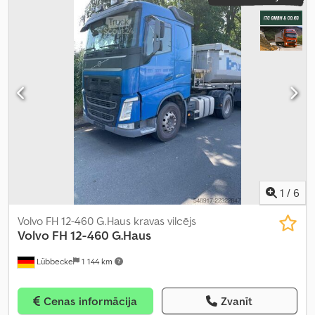
1
/
6
Volvo FH 12-460 G.Haus kravas vilcējs
Volvo
FH 12-460 G.Haus
Lübbecke
1 144 km
Cenas informācija
Zvanīt