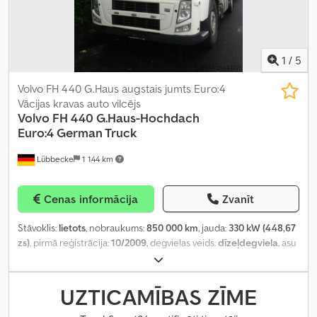
1
/
5
Volvo FH 440 G.Haus augstais jumts Euro:4
Vācijas kravas auto vilcējs
Volvo
FH 440 G.Haus-Hochdach
Euro:4 German Truck
Lübbecke
1 144 km
Cenas informācija
Zvanīt
Stāvoklis:
lietots
, nobraukums:
850 000 km
, jauda:
330 kW (448,67
zs)
, pirmā reģistrācija:
10/2009
, degvielas veids:
dīzeļdegviela
, asu
konfigurācija:
4x2
, degviela:
dīzeļdegviela
, krāsa:
balts
, pārnesuma
veids:
automātisks
, emisijas klase:
Euro 5
, Ražošanas gads:
2009
,
Aprīkojums:
ABS, EBS (Elektroniskā bremžu sistēma), gaisa
UZTICAMĪBAS ZĪME
kondicionēšana, kruīza kontrole, vilces kontroles sistēma
,