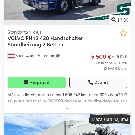
1
/
30
Standarta vilcējs
VOLVO
FH 12 420 Handschalter
Standheizung 2 Betten
5 500 €
Bruck-Waasen
1 199 km
5 900 €
Fiksēta cena plus PVN
(6 600 € bruto)
Pieprasīt
Zvanīt
Stāvoklis:
lietots
, nobraukums:
1 696 943 km
, jauda:
309 kW (420,12
zs)
, pirmā reģistrācija:
09/2000
, degvielas veids:
dīzeļdegviela
, asu
konfigurācija:
2 asis
, krāsa:
zils
, pārnesuma veids:
mehānisks
,
emisijas klase:
Euro 3
, Aprīkojums:
ABS, gaisa kondicionēšana,
Mazā sludinājuma
stāvvietas sildītājs
,