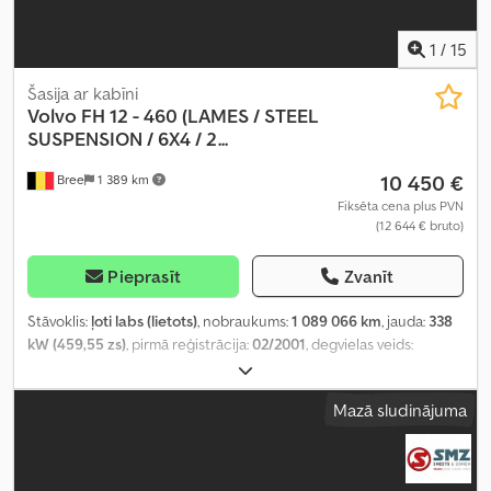
1
/
15
Šasija ar kabīni
Volvo
FH 12 - 460 (LAMES / STEEL
SUSPENSION / 6X4 / 2...
10 450 €
Bree
1 389 km
Fiksēta cena plus PVN
(12 644 € bruto)
Pieprasīt
Zvanīt
Stāvoklis:
ļoti labs (lietots)
, nobraukums:
1 089 066 km
, jauda:
338
kW (459,55 zs)
, pirmā reģistrācija:
02/2001
, degvielas veids:
dīzeļdegviela
, riepu stāvoklis:
50 procenti
, asu konfigurācija:
6x4
,
degviela:
dīzeļdegviela
, bremzes:
dzinēja bremzēšana
, krāsa:
cits
,
Mazā sludinājuma
vadītāja kabīne:
gulēšanas kabīne
, pārnesuma veids:
mehānisks
,
emisijas klase:
Euro 3
, piekares sistēma:
tērauds
, kopējais garums:
10 000 mm
, kopējais platums:
2 500 mm
, kopējais augstums:
4 000
mm
, Ražošanas gads:
2001
, Aprīkojums:
ABS, diferenciāļa