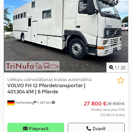
1
/
20
Liellopu pārvadāšanas kravas automašīna
VOLVO
FH 12 Pferdetransporter |
401.304 KM | 6 Pferde
27 800 €
Eschenburg
1 257 km
28 800 €
Fiksēta cena plus PVN
(33 082 € bruto)
Pieprasīt
Zvanīt