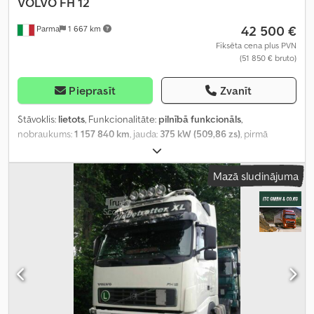
VOLVO
FH 12
42 500 €
Parma
1 667 km
Fiksēta cena plus PVN
(51 850 € bruto)
Pieprasīt
Zvanīt
Stāvoklis:
lietots
, Funkcionalitāte:
pilnībā funkcionāls
,
nobraukums:
1 157 840 km
, jauda:
375 kW (509,86 zs)
, pirmā
reģistrācija:
09/2016
, degvielas veids:
dīzeļdegviela
, riepas izmērs:
315/80
, riepu stāvoklis:
40 procenti
, asu konfigurācija:
3 asis
, krāsa:
Mazā sludinājuma
balts
, pārnesuma veids:
mehānisks
, emisijas klase:
Euro 6
, piekares
sistēma:
tērauds-gaiss
, Ražošanas gads:
2016
,