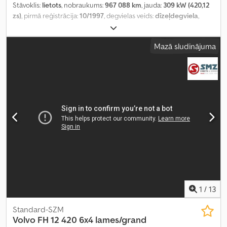
Stāvoklis:
lietots
, nobraukums:
967 088 km
, jauda:
309 kW (420,12
zs)
, pirmā reģistrācija:
10/1997
, degvielas veids:
dīzeļdegviela
,
riepas izmērs:
385/55R22.5
, riepu stāvoklis:
25 procenti
, asu
konfigurācija:
4x2
, riteņu bāze:
3 700 mm
, degviela:
dīzeļdegviela
,
Mazā sludinājuma
krāsa:
zaļš
, pārnesuma veids:
mehānisks
, pārnesumu skaits:
12
,
piekares sistēma:
gaiss
, kopējais garums:
6 000 mm
, kopējais
augstums:
3 700 mm
, Ražošanas gads:
1997
, Aprīkojums:
gaisa
kondicionēšana
,
1
/
13
Standard-SZM
Volvo
FH 12 420 6x4 lames/grand