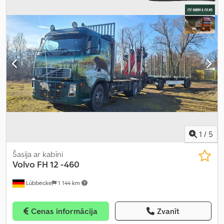
pārnesuma veids:
mehānisks
, pārnesumu skaits:
12
, emisijas klase:
Euro 5
, piekares sistēma:
tērauds-gaiss
, atļautā ass slodze (1. ass):
7 100 kg
, atļautā ass slodze (ass 2):
11 500 kg
, Ražošanas gads:
2008
, Aprīkojums:
ABS, diferenciāļa bloķētājs, elektriskais logu
regulators, elektriski regulējams spogulis, kruīza kontrole,
spoileris, stāvvietas sildītājs, vilces kontroles sistēma
,
1
/
5
Šasija ar kabīni
Volvo
FH 12 -460
Lübbecke
1 144 km
Cenas informācija
Zvanīt