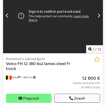
bloķētājs, elektriskais logu regulators, gaisa kondicionēšana
,
1
/
13
Konteineru pārvadājumi
Volvo
FH 12 380 6x2 lames steel Fr
truck
12 800 €
Bree
1 389 km
Fiksēta cena plus PVN
(15 488 € bruto)
Pieprasīt
Zvanīt