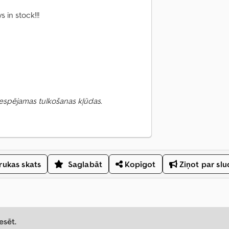
 in stock!!!
 Iespējamas tulkošanas kļūdas.
ukas skats
Saglabāt
Kopīgot
Ziņot par sl
esēt.