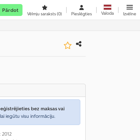
Pārdot
Valoda
Vēlmju saraksts
(0)
Pieslēgties
Izvēlne
eģistrējieties bez maksas vai
lai iegūtu visu informāciju.
: 2012