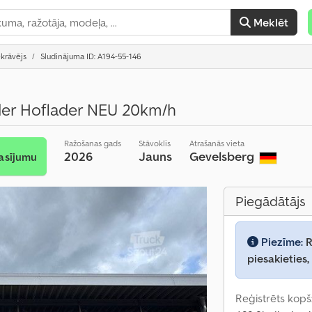
Meklēt
ekrāvējs
Sludinājuma ID: A194-55-146
der Hoflader NEU 20km/h
Ražošanas gads
Stāvoklis
Atrašanās vieta
2026
Jauns
Gevelsberg
asījumu
Piegādātājs
Piezīme:
R
piesakieties,
Reģistrēts kopš