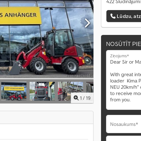
422 Sludinājumi 
Lūdzu, at
NOSŪTĪT PI
Ziņojums*
1
/
19
Nosaukums*