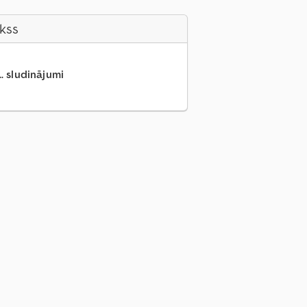
akss
.. sludinājumi