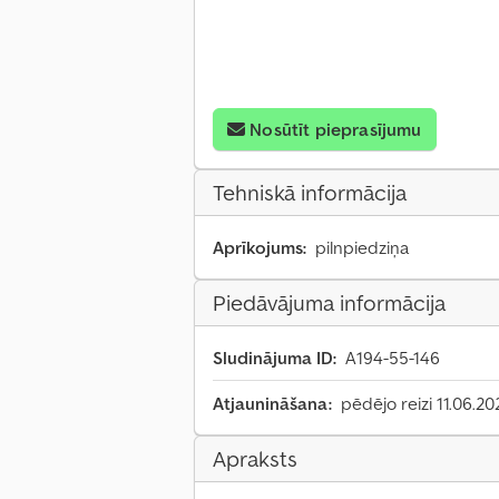
Nosūtīt pieprasījumu
Tehniskā informācija
Aprīkojums:
pilnpiedziņa
Piedāvājuma informācija
Sludinājuma ID:
A194-55-146
Atjaunināšana:
pēdējo reizi 11.06.20
Apraksts