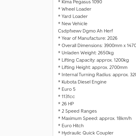
* Kima Pegasus 1090
* Wheel Loader
* Yard Loader
* New Vehicle
Csdpfxewv Dgmo Ah Herf
* Year of Manufacture: 2026
* Overall Dimensions: 3900mm x 1
* Unladen Weight: 2650kg
* Lifting Capacity: approx. 1200kg
* Lifting Height: approx. 2700mm
* Internal Turning Radius: approx. 
* Kubota Diesel Engine
* Euro 5
* 1131cc
* 26 HP
* 2 Speed Ranges
* Maximum Speed: approx. 18km/h
* Euro Hitch
* Hydraulic Quick Coupler