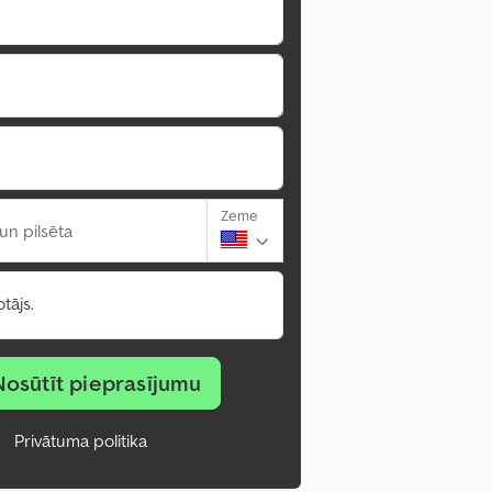
Zeme
un pilsēta
tājs.
Nosūtīt pieprasījumu
Privātuma politika