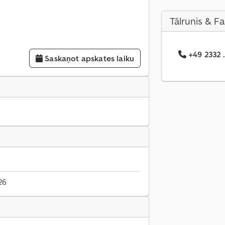
Tālrunis & F
+49 2332 .
Saskaņot apskates laiku
26