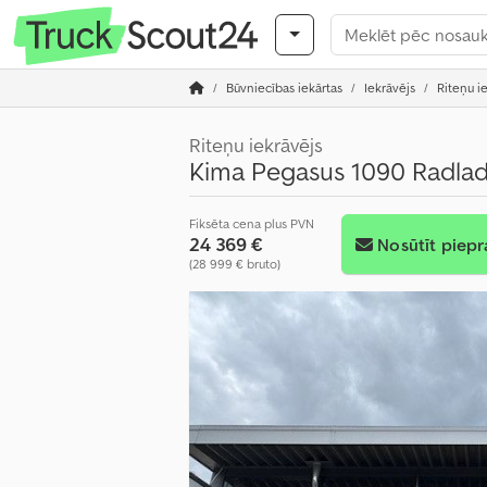
Būvniecības iekārtas
Iekrāvējs
Riteņu i
Riteņu iekrāvējs
Kima Pegasus 1090 Radla
Fiksēta cena plus PVN
24 369 €
Nosūtīt piepr
(28 999 € bruto)