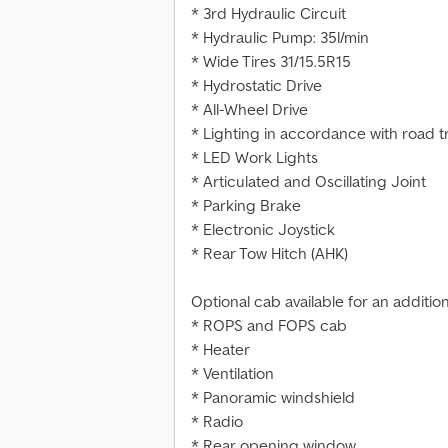
* 3rd Hydraulic Circuit
* Hydraulic Pump: 35l/min
* Wide Tires 31/15.5R15
* Hydrostatic Drive
* All-Wheel Drive
* Lighting in accordance with road tr
* LED Work Lights
* Articulated and Oscillating Joint
* Parking Brake
* Electronic Joystick
* Rear Tow Hitch (AHK)
Optional cab available for an addition
* ROPS and FOPS cab
* Heater
* Ventilation
* Panoramic windshield
* Radio
* Rear opening window