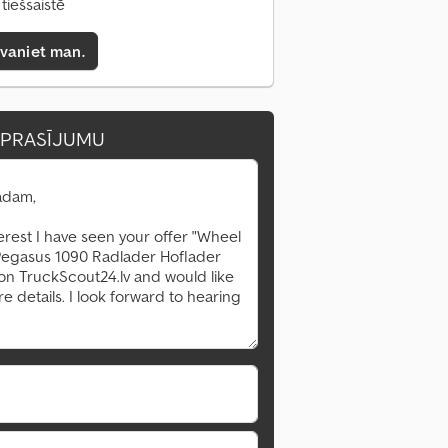
tiešsaistē
zvaniet man.
EPRASĪJUMU