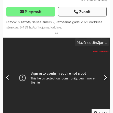
Pieprasīt
Zvanīt
Stāvoklis:
lietots
, riepas izmērs:
-
, Ražošanas gads:
2021
, darbības
stundas:
6 439 h
, Aprīkojums:
kabīne
,
Mazā sludinājuma