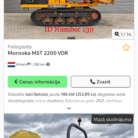
1
/
14
Pašizgāzējs
Morooka
MST 2200 VDR
Almelo
1 259 km
Cenas informācija
Zvanīt
Stāvoklis:
labi (lietots)
, jauda:
186 kW (252,89 zs)
, degvielas veids:
dīzeļdegviela
, krāsa:
dzeltens
, Ražošanas gads:
2021
, darbības
stundas:
2 364 h
,
Mazā sludinājuma