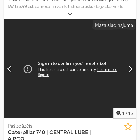
kW (35,49 zs)
, pārnesuma veids:
hidrostatisks
, degvielas veids:
dīzeļdegviela
, degvielas tvertnes tilpums:
40 l
, kopējais svars:
5 625 kg
, tukšais svars:
2 550 kg
, riepas izmērs:
11,5/80-15,3
, pirmā
Mazā sludinājuma
reģistrācija:
02/2021
, Ražošanas gads:
2019
, darbības stundas:
2 036 h
, iekārtas/transportlīdzekļa numurs:
WNCD305JPAL02418
,
Aprīkojums:
pilnpiedziņa
,
1
/
15
Pašizgāzējs
Caterpillar
740 | CENTRAL LUBE |
AIRCO