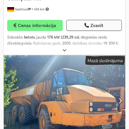
Saarlouis
1 455 km
Cenas informācija
Zvanīt
Stāvoklis:
lietots
, jauda:
176 kW (239,29 zs)
, degvielas veids:
dīzeļdegviela
, Ražošanas gads:
2005
, darbības stundas:
19 300 h
,
Mazā sludinājuma