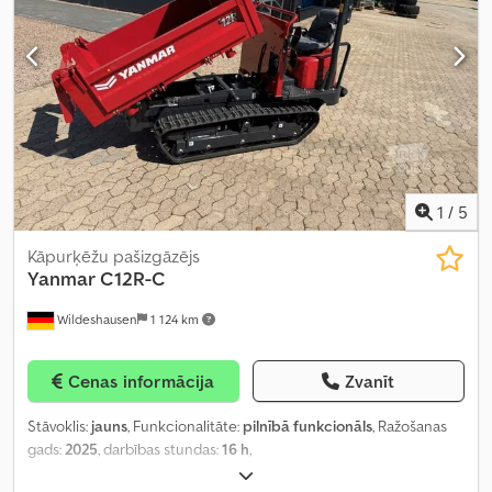
1
/
5
Kāpurķēžu pašizgāzējs
Yanmar
C12R-C
Wildeshausen
1 124 km
Cenas informācija
Zvanīt
Stāvoklis:
jauns
, Funkcionalitāte:
pilnībā funkcionāls
, Ražošanas
gads:
2025
, darbības stundas:
16 h
,