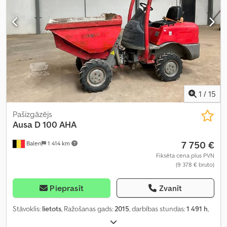
1
/
15
Pašizgāzējs
Ausa
D 100 AHA
7 750 €
Balen
1 414 km
Fiksēta cena plus PVN
(9 378 € bruto)
Pieprasīt
Zvanīt
Stāvoklis:
lietots
, Ražošanas gads:
2015
, darbības stundas:
1 491 h
,