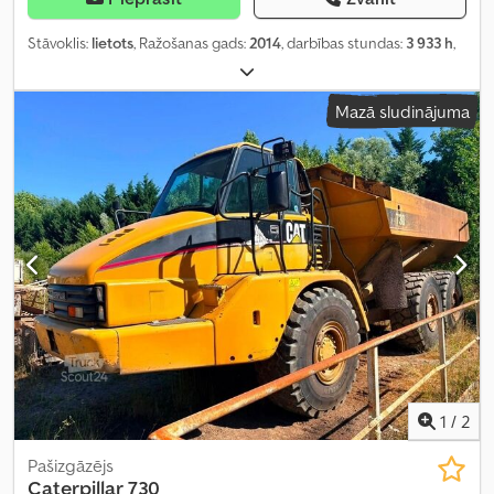
Stāvoklis:
lietots
, Ražošanas gads:
2014
, darbības stundas:
3 933 h
,
Mazā sludinājuma
1
/
2
Pašizgāzējs
Caterpillar
730