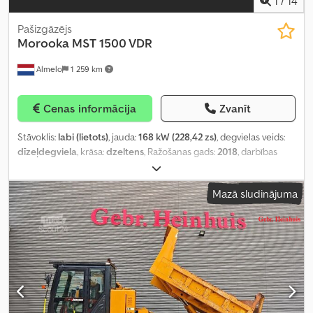
1
/
14
Pašizgāzējs
Morooka
MST 1500 VDR
Almelo
1 259 km
Cenas informācija
Zvanīt
Stāvoklis:
labi (lietots)
, jauda:
168 kW (228,42 zs)
, degvielas veids:
dīzeļdegviela
, krāsa:
dzeltens
, Ražošanas gads:
2018
, darbības
stundas:
2 337 h
,
Mazā sludinājuma