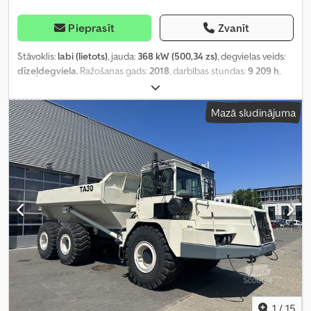
Pieprasīt
Zvanīt
Stāvoklis:
labi (lietots)
, jauda:
368 kW (500,34 zs)
, degvielas veids:
dīzeļdegviela
, Ražošanas gads:
2018
, darbības stundas:
9 209 h
,
Aprīkojums:
borta dators, diferenciāļa bloķētājs, gaisa
kondicionēšana, kabīne
,
Mazā sludinājuma
1
/
15