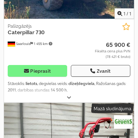
1
/
1
Pašizgāzējs
Caterpillar
730
65 900 €
Saarlouis
1 455 km
Fiksēta cena plus PVN
(78 421 € bruto)
Pieprasīt
Zvanīt
Stāvoklis:
lietots
, degvielas veids:
dīzeļdegviela
, Ražošanas gads:
2011
, darbības stundas:
14 500 h
,
Mazā sludinājuma