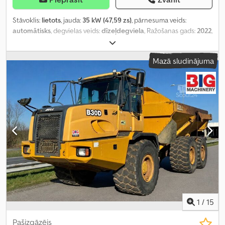
Stāvoklis:
lietots
, jauda:
35 kW (47,59 zs)
, pārnesuma veids:
automātisks
, degvielas veids:
dīzeļdegviela
, Ražošanas gads:
2022
,
darbības stundas:
165 h
,
Mazā sludinājuma
1
/
15
Pašizgāzējs