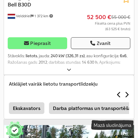
Bell
B30D
52 500 €
Velddriel
1 372 km
55 000 €
Fiksēta cena plus PVN
(63 525 € bruto)
Pieprasīt
Zvanīt
Stāvoklis:
lietots
, jauda:
240 kW (326,31 zs)
, asu konfigurācija:
6x6
,
Ražošanas gads:
2012
, darbības stundas:
14 630 h
, Aprīkojums:
pilnpiedziņa
,
Atklājiet vairāk lietotu transportlīdzekļu
Ekskavators
Darba platformas un transportēšana
Mazā sludinājuma