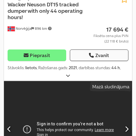
Wacker Neuson
DT15 tracked
dumper with only 44 operating
hours!
17 694 €
Norvēģija
896 km
Fiksēta cena plus PVN
(22 118 € bruto)
Pieprasīt
Zvanīt
Stāvoklis:
lietots
, Ražošanas gads:
2021
, darbības stundas:
44 h
,
Mazā sludinājuma