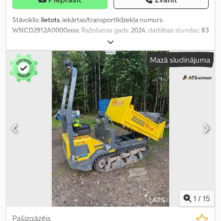
Stāvoklis:
lietots
, iekārtas/transportlīdzekļa numurs:
WNCD2912A0000xxxx
, Ražošanas gads:
2024
, darbības stundas:
83
h
,
Mazā sludinājuma
1
/
15
Pašizgāzējs