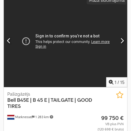
1
/
15
Pašizgāzējs
Bell
B45E | B 45 E | TAILGATE | GOOD
TIRES
99 750 €
Marknesse
1 283 km
VB plus PVN
(120 698 € bruto)