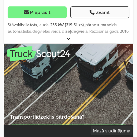
Pieprasīt
Zvanīt
Stāvoklis:
lietots
, jauda:
235 kW (319,51 zs)
, pārnesuma veids:
automātisks
, degvielas veids:
dīzeļdegviela
, Ražošanas gads:
2016
,
darbības stundas:
3 973 h
, Aprīkojums:
gaisa kondicionēšana
,
Transportlīdzeklis pārdošanā?
Izveidot sludinājumu
Mazā sludinājuma