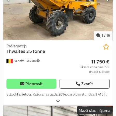
1
/
15
Pašizgāzējs
Thwaites
3.5 tonne
11 750 €
Balen
1 414 km
Fiksēta cena plus PVN
(14 218 € bruto)
Pieprasīt
Zvanīt
Stāvoklis:
lietots
, Ražošanas gads:
2014
, darbības stundas:
3 415 h
,
Mazā sludinājuma