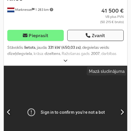
41 500 €
Marknesse
1 283 km
VB plus PVN
(50 215 € bruto)
Pieprasīt
Zvanīt
Stāvoklis:
lietots
, jauda:
331 kW (450,03 zs)
, degvielas veids:
dīzeļdegviela
, krāsa:
dzeltens
, Ražošanas gads:
2007
, darbības
stundas:
28 468 h
,
Mazā sludinājuma