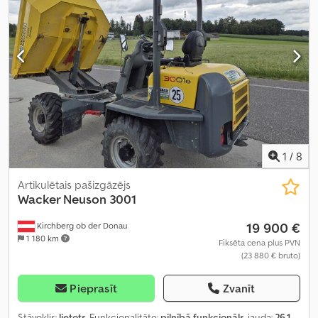
1
/
8
Artikulētais pašizgāzējs
Wacker Neuson
3001
19 900 €
Kirchberg ob der Donau
1 180 km
Fiksēta cena plus PVN
(23 880 € bruto)
Pieprasīt
Zvanīt
Stāvoklis:
lietots
, Funkcionalitāte:
pilnībā funkcionāls
, jauda:
26,1