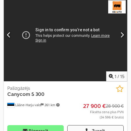
1
/
15
Pašizgāzējs
Canycom
S 300
27 900 €
Lääne-Harju vald
261 km
28 900 €
Fiksēta cena plus PVN
(34 596 € bruto)
Pieprasīt
Zvanīt