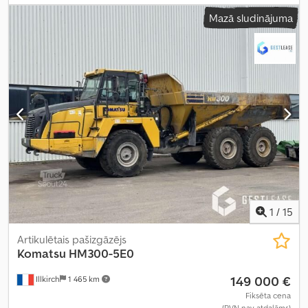
Mazā sludinājuma
1
/
15
Artikulētais pašizgāzējs
Komatsu
HM300-5E0
149 000 €
Illkirch
1 465 km
Fiksēta cena
(PVN nav atdalāms)