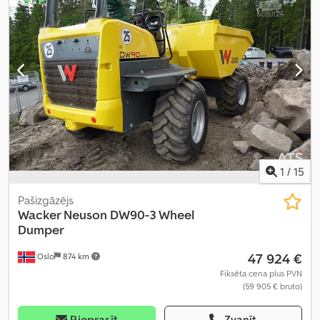
1
/
15
Pašizgāzējs
Wacker Neuson
DW90-3 Wheel
Dumper
47 924 €
Oslo
874 km
Fiksēta cena plus PVN
(59 905 € bruto)
Pieprasīt
Zvanīt