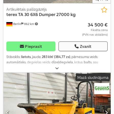
Artikulētais pašizgāzējs
terex
TA 30 6X6 Dumper 27000 kg
34 500 €
Berlin
862 km
Fiksēta cena
(PVN nav atdalāms)
Pieprasīt
Zvanīt
Stāvoklis:
lietots
, jauda:
283 kW (384,77 zs)
, pārnesuma veids:
automātisks
, degvielas veids:
dīzeļdegviela
, krāsa:
balts
, asu
konfigurācija:
6x6
, pirmā reģistrācija:
10/2000
, emisijas klase:
nav
,
piekares sistēma:
tērauds
, vadītāja kabīne:
cits
, degviela:
Mazā sludinājuma
dīzeļdegviela
, celtspēja:
27 000 kg
, Aprīkojums:
gaisa
kondicionēšana, pilnpiedziņa
,