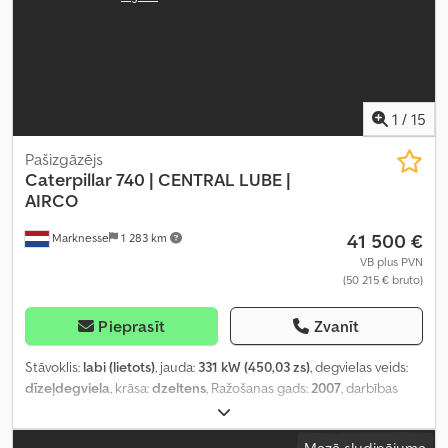
1
/
15
Pašizgāzējs
Caterpillar
740 | CENTRAL LUBE |
AIRCO
41 500 €
Marknesse
1 283 km
VB plus PVN
(50 215 € bruto)
Pieprasīt
Zvanīt
Stāvoklis:
labi (lietots)
, jauda:
331 kW (450,03 zs)
, degvielas veids:
dīzeļdegviela
, krāsa:
dzeltens
, Ražošanas gads:
2007
, darbības
stundas:
28 955 h
,
Mazā sludinājuma