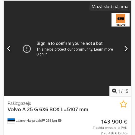
Mazā sludinājuma
1
/
15
Pašizgāzējs
Volvo
A 25 G 6X6 BOX L=5107 mm
143 900 €
Lääne-Harju vald
261 km
Fiksēta cena plus PVN
(178 436 € bruto)