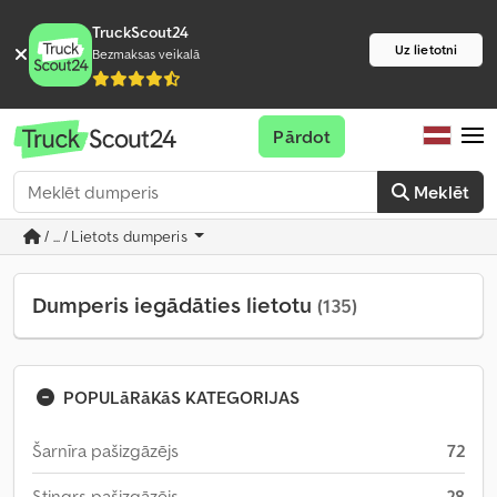
TruckScout24
Uz lietotni
Bezmaksas veikalā
Pārdot
Meklēt
/ ... / Lietots dumperis
Dumperis iegādāties lietotu
(135)
POPULāRāKāS KATEGORIJAS
Šarnīra pašizgāzējs
72
Stingrs pašizgāzējs
28