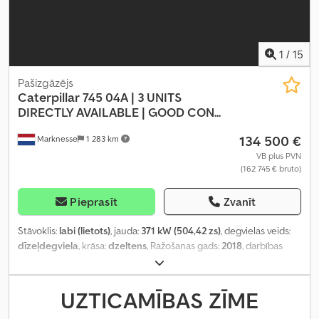
1
/
15
Pašizgāzējs
Caterpillar
745 04A | 3 UNITS
DIRECTLY AVAILABLE | GOOD CON...
134 500 €
Marknesse
1 283 km
VB plus PVN
(162 745 € bruto)
Pieprasīt
Zvanīt
Stāvoklis:
labi (lietots)
, jauda:
371 kW (504,42 zs)
, degvielas veids:
dīzeļdegviela
, krāsa:
dzeltens
, Ražošanas gads:
2018
, darbības
stundas:
12 029 h
,
UZTICAMĪBAS ZĪME