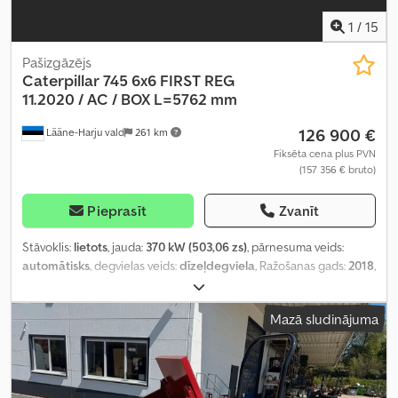
1
/
15
Pašizgāzējs
Caterpillar
745 6x6 FIRST REG
11.2020 / AC / BOX L=5762 mm
126 900 €
Lääne-Harju vald
261 km
Fiksēta cena plus PVN
(157 356 € bruto)
Pieprasīt
Zvanīt
Stāvoklis:
lietots
, jauda:
370 kW (503,06 zs)
, pārnesuma veids:
automātisks
, degvielas veids:
dīzeļdegviela
, Ražošanas gads:
2018
,
darbības stundas:
16 052 h
, Aprīkojums:
gaisa kondicionēšana
,
Mazā sludinājuma