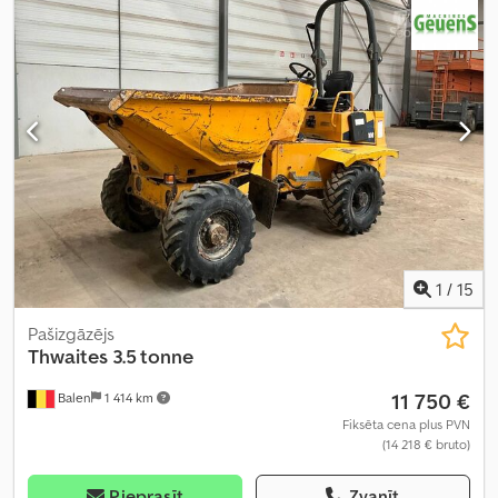
1
/
15
Pašizgāzējs
Thwaites
3.5 tonne
11 750 €
Balen
1 414 km
Fiksēta cena plus PVN
(14 218 € bruto)
Pieprasīt
Zvanīt