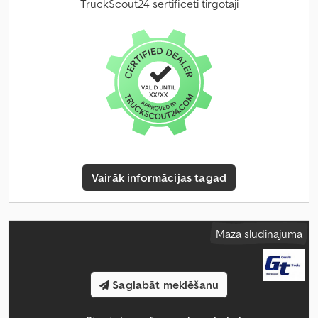
TruckScout24 sertificēti tirgotāji
Vairāk informācijas tagad
Mazā sludinājuma
Saglabāt meklēšanu